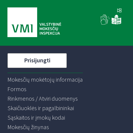
Prisijungti
Mokesčių mokėtojų informacija
Formos
Rinkmenos / Atviri duomenys
Skaičiuoklės ir pagalbininkai
Sąskaitos ir įmokų kodai
Mokesčių žinynas