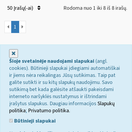
50 Įrašų(-ai)
Rodoma nuo 1 iki 8 iš 8 irašų.
1
Uždaryti
Šioje svetainėje naudojami slapukai
(angl.
cookies). Būtinieji slapukai įdiegiami automatiškai
ir jiems nėra reikalingas Jūsų sutikimas. Taip pat
galite sutikti ir su kitų slapukų naudojimu. Savo
sutikimą bet kada galėsite atšaukti pakeisdami
interneto naršyklės nustatymus ir ištrindami
įrašytus slapukus. Daugiau informacijos
Slapukų
politika
;
Privatumo politika.
Būtinieji slapukai