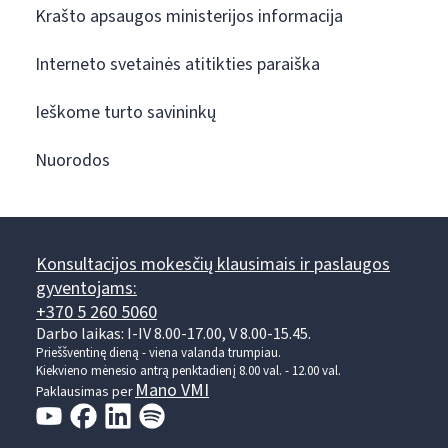
Krašto apsaugos ministerijos informacija
Interneto svetainės atitikties paraiška
Ieškome turto savininkų
Nuorodos
Konsultacijos mokesčių klausimais ir paslaugos
gyventojams:
+370 5 260 5060
Darbo laikas: I-IV 8.00-17.00, V 8.00-15.45.
Prieššventinę dieną - viena valanda trumpiau.
Kiekvieno mėnesio antrą penktadienį 8.00 val. - 12.00 val.
Mano VMI
Paklausimas per