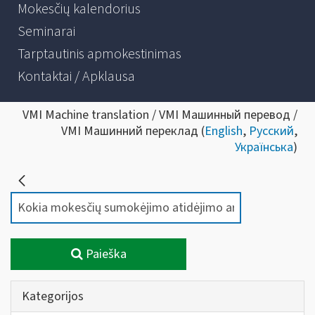
Mokesčių kalendorius
Seminarai
Tarptautinis apmokestinimas
Kontaktai / Apklausa
VMI Machine translation / VMI Машинный перевод /
VMI Машинний переклад (
English
,
Русский
,
Українська
)
Paieška
Kategorijos