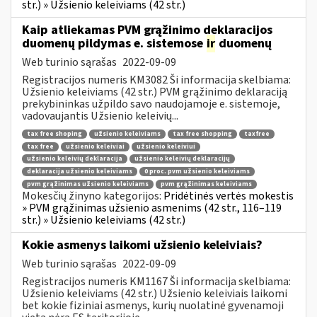
str.) » Užsienio keleiviams (42 str.)
Kaip atliekamas PVM grąžinimo deklaracijos
duomenų pildymas e. sistemose
ir
duomenų
Web turinio sąrašas
2022-09-09
Registracijos numeris KM3082 Ši informacija skelbiama:
Užsienio keleiviams (42 str.) PVM grąžinimo deklaraciją
prekybininkas užpildo savo naudojamoje e. sistemoje,
vadovaujantis Užsienio keleivių...
tax free shoping
užsienio keleiviams
tax free shopping
taxfree
tax free
užsienio keleiviai
užsienio keleiviui
užsienio keleivių deklaracija
užsienio keleivių deklaracijų
deklaracija užsienio keleiviams
0 proc. pvm užsienio keleiviams
pvm grąžinimas užsienio keleiviams
pvm grąžinimas keleiviams
Mokesčių žinyno kategorijos:
Pridėtinės vertės mokestis
» PVM grąžinimas užsienio asmenims (42 str., 116–119
str.) » Užsienio keleiviams (42 str.)
Kokie asmenys laikomi užsienio keleiviais?
Web turinio sąrašas
2022-09-09
Registracijos numeris KM1167 Ši informacija skelbiama:
Užsienio keleiviams (42 str.) Užsienio keleiviais laikomi
bet kokie fiziniai asmenys, kurių nuolatinė gyvenamoji