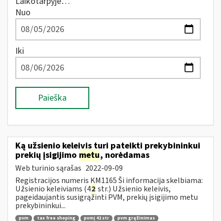
Laikotarpyje…
Nuo
Iki
Paieška
Ką užsienio keleivis turi pateikti prekybininkui
prekių įsigijimo
metu
, norėdamas
Web turinio sąrašas
2022-09-09
Registracijos numeris KM1165 Ši informacija skelbiama:
Užsienio keleiviams (4
2
str.) Užsienio keleivis,
pageidaujantis susigrąžinti PVM, prekių įsigijimo metu
prekybininkui...
pvm
tax free shoping
pvmį 42 str
pvm grąžinimas