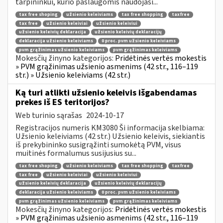
tarpininkui, kurio paslaugomis naudojasi...
tax free shoping
užsienio keleiviams
tax free shopping
taxfree
tax free
užsienio keleiviai
užsienio keleiviui
užsienio keleivių deklaracija
užsienio keleivių deklaracijų
deklaracija užsienio keleiviams
0 proc. pvm užsienio keleiviams
pvm grąžinimas užsienio keleiviams
pvm grąžinimas keleiviams
Mokesčių žinyno kategorijos:
Pridėtinės vertės mokestis
» PVM grąžinimas užsienio asmenims (42 str., 116–119
str.) » Užsienio keleiviams (42 str.)
Ką turi atlikti užsienio keleivis išgabendamas
prekes iš ES teritorijos?
Web turinio sąrašas
2024-10-17
Registracijos numeris KM3080 Ši informacija skelbiama:
Užsienio keleiviams (42 str.) Užsienio keleivis, siekiantis
iš prekybininko susigrąžinti sumokėtą PVM, visus
muitinės formalumus susijusius su...
tax free shoping
užsienio keleiviams
tax free shopping
taxfree
tax free
užsienio keleiviai
užsienio keleiviui
užsienio keleivių deklaracija
užsienio keleivių deklaracijų
deklaracija užsienio keleiviams
0 proc. pvm užsienio keleiviams
pvm grąžinimas užsienio keleiviams
pvm grąžinimas keleiviams
Mokesčių žinyno kategorijos:
Pridėtinės vertės mokestis
» PVM grąžinimas užsienio asmenims (42 str., 116–119