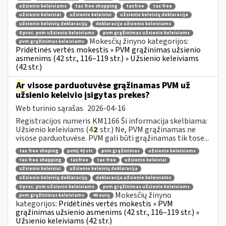
užsienio keleiviams
tax free shopping
taxfree
tax free
užsienio keleiviai
užsienio keleiviui
užsienio keleivių deklaracija
užsienio keleivių deklaracijų
deklaracija užsienio keleiviams
0 proc. pvm užsienio keleiviams
pvm grąžinimas užsienio keleiviams
Mokesčių žinyno kategorijos:
pvm grąžinimas keleiviams
Pridėtinės vertės mokestis » PVM grąžinimas užsienio
asmenims (42 str., 116–119 str.) » Užsienio keleiviams
(42 str.)
Ar
visose parduotuvėse grąžinamas PVM už
užsienio keleivio įsigytas prekes?
Web turinio sąrašas
2026-04-16
Registracijos numeris KM1166 Ši informacija skelbiama:
Užsienio keleiviams (4
2
str.) Ne, PVM grąžinamas ne
visose parduotuvėse. PVM gali būti grąžinamas tik tose...
tax free shoping
pvmį 42 str
pvm grąžinimas
užsienio keleiviams
tax free shopping
taxfree
tax free
užsienio keleiviai
užsienio keleiviui
užsienio keleivių deklaracija
užsienio keleivių deklaracijų
deklaracija užsienio keleiviams
0 proc. pvm užsienio keleiviams
pvm grąžinimas užsienio keleiviams
Mokesčių žinyno
pvm grąžinimas keleiviams
40 eurų
kategorijos:
Pridėtinės vertės mokestis » PVM
grąžinimas užsienio asmenims (42 str., 116–119 str.) »
Užsienio keleiviams (42 str.)