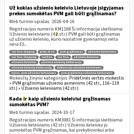
Už kokias užsienio keleivio Lietuvoje įsigyjamas
prekes sumokėtas PVM gali būti grąžinamas?
Web turinio sąrašas
2026-04-16
Registracijos numeris KM1168 Ši informacija skelbiama:
Užsienio keleiviams (4
2
str.) PVM gali būti grąžinamas
už užsienio keleivio, kurio nuolatinė gyvenamoji vieta
nėra ES...
tax free shoping
pvmį 42 str
pvm grąžinimas
užsienio keleiviams
tax free shopping
taxfree
tax free
užsienio keleiviai
užsienio keleiviui
užsienio keleivių deklaracija
užsienio keleivių deklaracijų
deklaracija užsienio keleiviams
0 proc. pvm užsienio keleiviams
pvm grąžinimas užsienio keleiviams
Mokesčių žinyno kategorijos:
Pridėtinės vertės mokestis
» PVM grąžinimas užsienio asmenims (42 str., 116–119
str.) » Užsienio keleiviams (42 str.)
Kada
ir
kaip užsienio keleiviui grąžinamas
sumokėtas PVM?
Web turinio sąrašas
2024-10-17
Registracijos numeris KM3081 Ši informacija skelbiama:
Užsienio keleiviams (42 str.) Užsienio keleiviui jo
sumokėtas PVM grąžinamas, kai prekybininkui arba