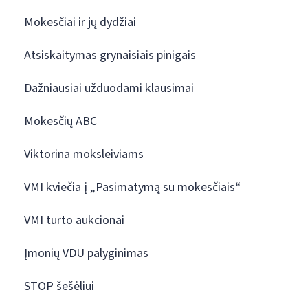
Mokesčiai ir jų dydžiai
Atsiskaitymas grynaisiais pinigais
Dažniausiai užduodami klausimai
Mokesčių ABC
Viktorina moksleiviams
VMI kviečia į „Pasimatymą su mokesčiais“
VMI turto aukcionai
Įmonių VDU palyginimas
STOP šešėliui