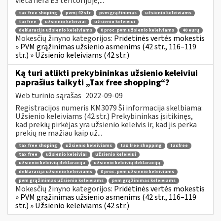
vieta nėra ES teritorijoje,...
tax free shoping
pvmį 42 str
pvm grąžinimas
užsienio keleiviams
taxfree
užsienio keleiviai
užsienio keleiviui
deklaracija užsienio keleiviams
0 proc. pvm užsienio keleiviams
40 eurų
Mokesčių žinyno kategorijos:
Pridėtinės vertės mokestis
» PVM grąžinimas užsienio asmenims (42 str., 116–119
str.) » Užsienio keleiviams (42 str.)
Ką turi atlikti prekybininkas užsienio keleiviui
paprašius taikyti „Tax free shopping“?
Web turinio sąrašas
2022-09-09
Registracijos numeris KM3079 Ši informacija skelbiama:
Užsienio keleiviams (42 str.) Prekybininkas įsitikinęs,
kad prekių pirkėjas yra užsienio keleivis ir, kad jis perka
prekių ne mažiau kaip už...
tax free shoping
užsienio keleiviams
tax free shopping
taxfree
tax free
užsienio keleiviai
užsienio keleiviui
užsienio keleivių deklaracija
užsienio keleivių deklaracijų
deklaracija užsienio keleiviams
0 proc. pvm užsienio keleiviams
pvm grąžinimas užsienio keleiviams
pvm grąžinimas keleiviams
Mokesčių žinyno kategorijos:
Pridėtinės vertės mokestis
» PVM grąžinimas užsienio asmenims (42 str., 116–119
str.) » Užsienio keleiviams (42 str.)