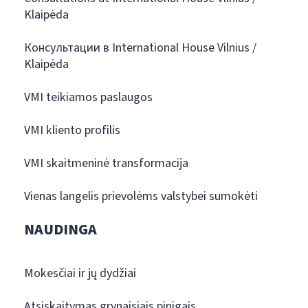
Klaipėda
Консультации в International House Vilnius /
Klaipėda
VMI teikiamos paslaugos
VMI kliento profilis
VMI skaitmeninė transformacija
Vienas langelis prievolėms valstybei sumokėti
NAUDINGA
Mokesčiai ir jų dydžiai
Atsiskaitymas grynaisiais pinigais