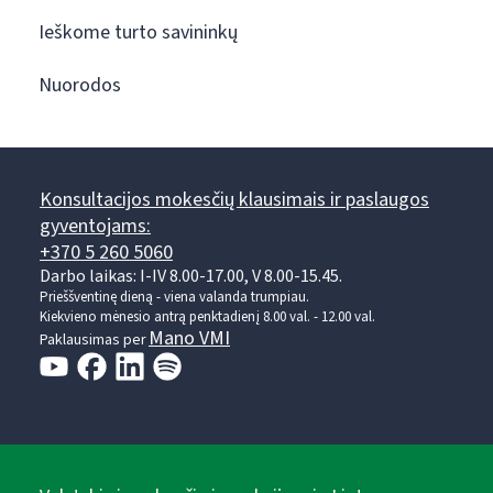
Ieškome turto savininkų
Nuorodos
Konsultacijos mokesčių klausimais ir paslaugos
gyventojams:
+370 5 260 5060
Darbo laikas: I-IV 8.00-17.00, V 8.00-15.45.
Prieššventinę dieną - viena valanda trumpiau.
Kiekvieno mėnesio antrą penktadienį 8.00 val. - 12.00 val.
Mano VMI
Paklausimas per