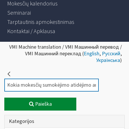
Mokesčių kalendorius
Seminarai
Tarptautinis apmokestinimas
Kontaktai / Apklausa
VMI Machine translation / VMI Машинный перевод /
VMI Машинний переклад (
English
,
Русский
,
Українська
)
Paieška
Kategorijos