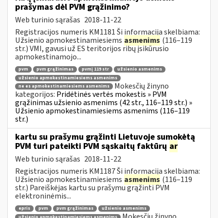
prašymas dėl PVM grąžinimo?
Web turinio sąrašas
2018-11-22
Registracijos numeris KM1181 Ši informacija skelbiama:
Užsienio apmokestinamiesiems
asmenims
(116–119
str.) VMI, gavusi už ES teritorijos ribų įsikūrusio
apmokestinamojo...
pvm
pvm grąžinimas
pvmį 119 str
užsienio asmenims
užsienio apmokestinamiesiems asmenims
Mokesčių žinyno
ne es apmokestinamiesiems asmenims
kategorijos:
Pridėtinės vertės mokestis » PVM
grąžinimas užsienio asmenims (42 str., 116–119 str.) »
Užsienio apmokestinamiesiems asmenims (116–119
str.)
kartu su prašymu grąžinti Lietuvoje sumokėtą
PVM turi pateikti PVM sąskaitų faktūrų
ar
Web turinio sąrašas
2018-11-22
Registracijos numeris KM1187 Ši informacija skelbiama:
Užsienio apmokestinamiesiems
asmenims
(116–119
str.) Pareiškėjas kartu su prašymu grąžinti PVM
elektroninėmis...
epris
pvm
pvm grąžinimas
užsienio asmenims
Mokesčių žinyno
užsienio apmokestinamiesiems asmenims