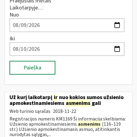
Praėjusiais metais
Laikotarpyje…
Nuo
Iki
Paieška
Už kurį laikotarpį
ir
nuo kokios sumos užsienio
apmokestinamiesiems
asmenims
gali
Web turinio sąrašas
2018-11-22
Registracijos numeris KM1169 Ši informacija skelbiama:
Užsienio apmokestinamiesiems
asmenims
(116–119
str.) Užsienio apmokestinamasis asmuo, atitinkantis
nurodytas sąlygas,...