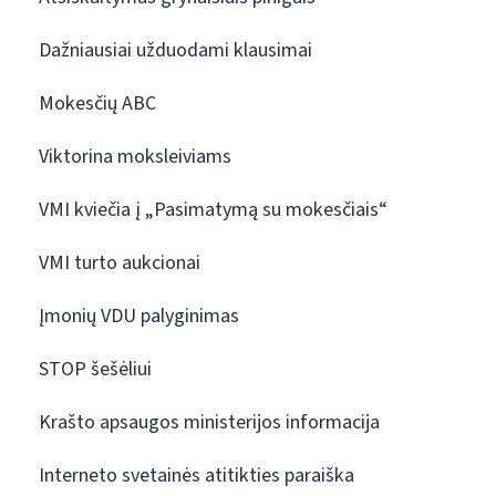
Dažniausiai užduodami klausimai
Mokesčių ABC
Viktorina moksleiviams
VMI kviečia į „Pasimatymą su mokesčiais“
VMI turto aukcionai
Įmonių VDU palyginimas
STOP šešėliui
Krašto apsaugos ministerijos informacija
Interneto svetainės atitikties paraiška