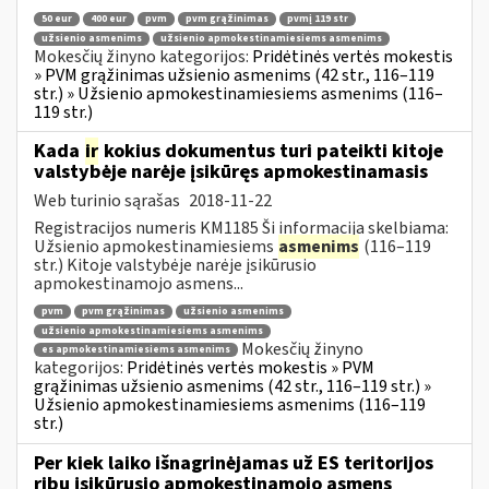
50 eur
400 eur
pvm
pvm grąžinimas
pvmį 119 str
užsienio asmenims
užsienio apmokestinamiesiems asmenims
Mokesčių žinyno kategorijos:
Pridėtinės vertės mokestis
» PVM grąžinimas užsienio asmenims (42 str., 116–119
str.) » Užsienio apmokestinamiesiems asmenims (116–
119 str.)
Kada
ir
kokius dokumentus turi pateikti kitoje
valstybėje narėje įsikūręs apmokestinamasis
Web turinio sąrašas
2018-11-22
Registracijos numeris KM1185 Ši informacija skelbiama:
Užsienio apmokestinamiesiems
asmenims
(116–119
str.) Kitoje valstybėje narėje įsikūrusio
apmokestinamojo asmens...
pvm
pvm grąžinimas
užsienio asmenims
užsienio apmokestinamiesiems asmenims
Mokesčių žinyno
es apmokestinamiesiems asmenims
kategorijos:
Pridėtinės vertės mokestis » PVM
grąžinimas užsienio asmenims (42 str., 116–119 str.) »
Užsienio apmokestinamiesiems asmenims (116–119
str.)
Per kiek laiko išnagrinėjamas už ES teritorijos
ribų įsikūrusio apmokestinamojo asmens