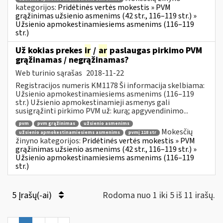
kategorijos:
Pridėtinės vertės mokestis » PVM
grąžinimas užsienio asmenims (42 str., 116–119 str.) »
Užsienio apmokestinamiesiems asmenims (116–119
str.)
Už kokias prekes
ir
/
ar
paslaugas pirkimo PVM
grąžinamas / negrąžinamas?
Web turinio sąrašas
2018-11-22
Registracijos numeris KM1178 Ši informacija skelbiama:
Užsienio apmokestinamiesiems asmenims (116–119
str.) Užsienio apmokestinamieji asmenys gali
susigrąžinti pirkimo PVM už: kurą; apgyvendinimo...
pvm
pvm grąžinimas
užsienio asmenims
Mokesčių
užsienio apmokestinamiesiems asmenims
pvmį 118 str
žinyno kategorijos:
Pridėtinės vertės mokestis » PVM
grąžinimas užsienio asmenims (42 str., 116–119 str.) »
Užsienio apmokestinamiesiems asmenims (116–119
str.)
5 Įrašų(-ai)
Rodoma nuo 1 iki 5 iš 11 irašų.