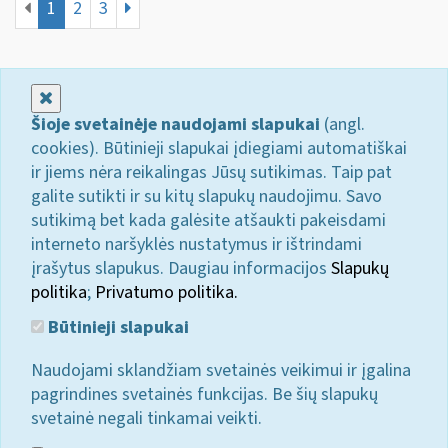
1
2
3
Uždaryti
Šioje svetainėje naudojami slapukai
(angl.
cookies). Būtinieji slapukai įdiegiami automatiškai
ir jiems nėra reikalingas Jūsų sutikimas. Taip pat
galite sutikti ir su kitų slapukų naudojimu. Savo
sutikimą bet kada galėsite atšaukti pakeisdami
interneto naršyklės nustatymus ir ištrindami
įrašytus slapukus. Daugiau informacijos
Slapukų
politika
;
Privatumo politika.
Būtinieji slapukai
Naudojami sklandžiam svetainės veikimui ir įgalina
pagrindines svetainės funkcijas. Be šių slapukų
svetainė negali tinkamai veikti.