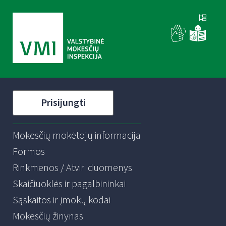
Prisijungti
Mokesčių mokėtojų informacija
Formos
Rinkmenos / Atviri duomenys
Skaičiuoklės ir pagalbininkai
Sąskaitos ir įmokų kodai
Mokesčių žinynas