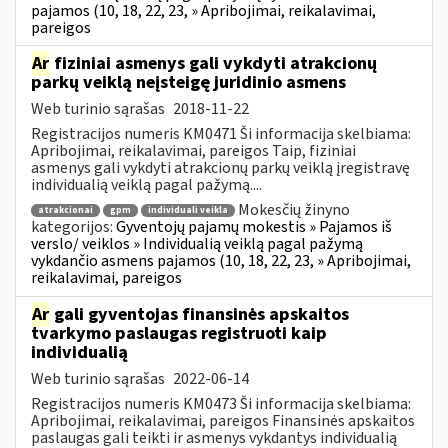
pajamos (10, 18, 22, 23, » Apribojimai, reikalavimai,
pareigos
Ar
fiziniai asmenys gali vykdyti atrakcionų
parkų veiklą neįsteigę juridinio asmens
Web turinio sąrašas
2018-11-22
Registracijos numeris KM0471 Ši informacija skelbiama:
Apribojimai, reikalavimai, pareigos Taip, fiziniai
asmenys gali vykdyti atrakcionų parkų veiklą įregistravę
individualią veiklą pagal pažymą....
Mokesčių žinyno
atrakcionai
gpm
individuali veikla
kategorijos:
Gyventojų pajamų mokestis » Pajamos iš
verslo/ veiklos » Individualią veiklą pagal pažymą
vykdančio asmens pajamos (10, 18, 22, 23, » Apribojimai,
reikalavimai, pareigos
Ar
gali gyventojas finansinės apskaitos
tvarkymo paslaugas registruoti kaip
individualią
Web turinio sąrašas
2022-06-14
Registracijos numeris KM0473 Ši informacija skelbiama:
Apribojimai, reikalavimai, pareigos Finansinės apskaitos
paslaugas gali teikti ir asmenys vykdantys individualią