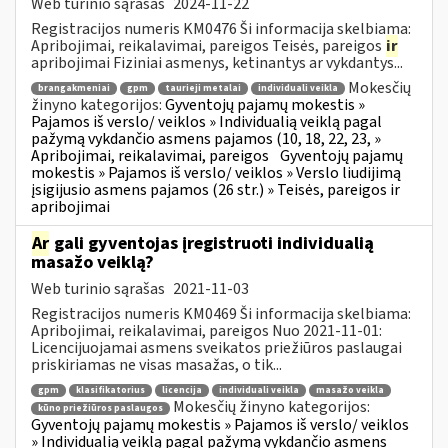
Web turinio sąrašas
2024-11-22
Registracijos numeris KM0476 Ši informacija skelbiama:
Apribojimai, reikalavimai, pareigos Teisės, pareigos
ir
apribojimai Fiziniai asmenys, ketinantys ar vykdantys...
Mokesčių
brangakmeniai
gpm
taurieji metalai
individuali veikla
žinyno kategorijos:
Gyventojų pajamų mokestis »
Pajamos iš verslo/ veiklos » Individualią veiklą pagal
pažymą vykdančio asmens pajamos (10, 18, 22, 23, »
Apribojimai, reikalavimai, pareigos
Gyventojų pajamų
mokestis » Pajamos iš verslo/ veiklos » Verslo liudijimą
įsigijusio asmens pajamos (26 str.) » Teisės, pareigos ir
apribojimai
Ar
gali gyventojas įregistruoti individualią
masažo veiklą?
Web turinio sąrašas
2021-11-03
Registracijos numeris KM0469 Ši informacija skelbiama:
Apribojimai, reikalavimai, pareigos Nuo 2021-11-01:
Licencijuojamai asmens sveikatos priežiūros paslaugai
priskiriamas ne visas masažas, o tik...
gpm
klasifikatorius
licencija
individuali veikla
masažo veikla
Mokesčių žinyno kategorijos:
kūno priežiūros paslaugos
Gyventojų pajamų mokestis » Pajamos iš verslo/ veiklos
» Individualią veiklą pagal pažymą vykdančio asmens