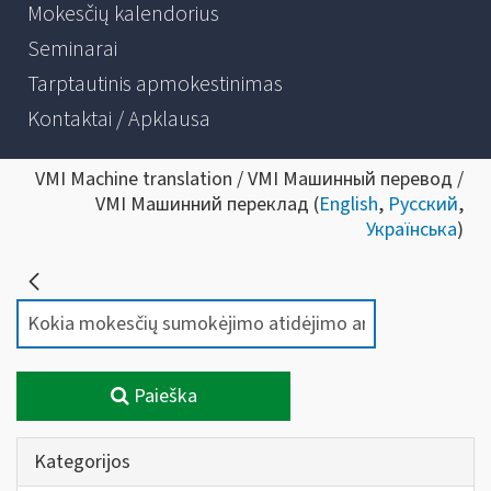
Mokesčių kalendorius
Seminarai
Tarptautinis apmokestinimas
Kontaktai / Apklausa
VMI Machine translation / VMI Машинный перевод /
VMI Машинний переклад (
English
,
Русский
,
Українська
)
Paieška
Kategorijos