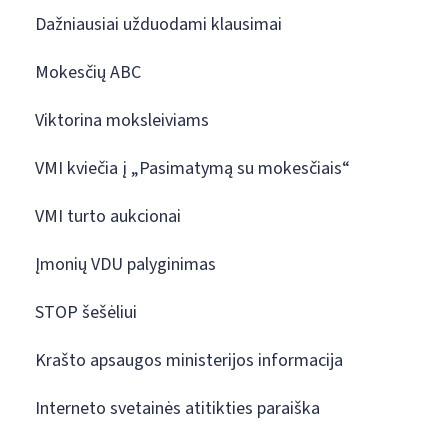
Dažniausiai užduodami klausimai
Mokesčių ABC
Viktorina moksleiviams
VMI kviečia į „Pasimatymą su mokesčiais“
VMI turto aukcionai
Įmonių VDU palyginimas
STOP šešėliui
Krašto apsaugos ministerijos informacija
Interneto svetainės atitikties paraiška