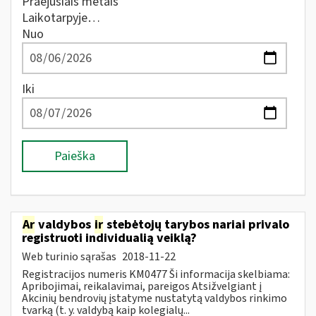
Praėjusiais metais
Laikotarpyje…
Nuo
Iki
Paieška
Ar
valdybos
ir
stebėtojų tarybos nariai privalo
registruoti individualią veiklą?
Web turinio sąrašas
2018-11-22
Registracijos numeris KM0477 Ši informacija skelbiama:
Apribojimai, reikalavimai, pareigos Atsižvelgiant į
Akcinių bendrovių įstatyme nustatytą valdybos rinkimo
tvarką (t. y. valdybą kaip kolegialų...