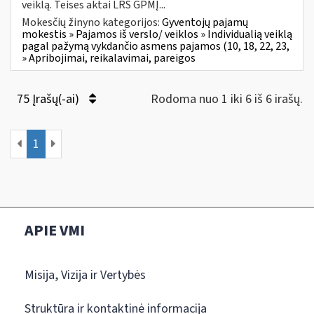
veiklą. Teises aktai LRS GPMĮ...
Mokesčių žinyno kategorijos:
Gyventojų pajamų
mokestis » Pajamos iš verslo/ veiklos » Individualią veiklą
pagal pažymą vykdančio asmens pajamos (10, 18, 22, 23,
» Apribojimai, reikalavimai, pareigos
75 Įrašų(-ai)
Rodoma nuo 1 iki 6 iš 6 irašų.
1
APIE VMI
Misija, Vizija ir Vertybės
Struktūra ir kontaktinė informacija