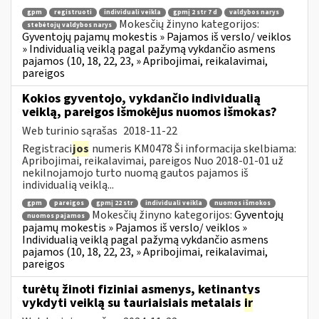
gpm
registruoti
individuali veikla
gpmį 2 str 7 d
valdybos narys
Mokesčių žinyno kategorijos:
stebėtojų valdybos narys
Gyventojų pajamų mokestis » Pajamos iš verslo/ veiklos
» Individualią veiklą pagal pažymą vykdančio asmens
pajamos (10, 18, 22, 23, » Apribojimai, reikalavimai,
pareigos
Kokios gyventojo, vykdančio individualią
veiklą, pareigos išmokėjus nuomos išmokas?
Web turinio sąrašas
2018-11-22
Registraci
jos
numeris KM0478 Ši informacija skelbiama:
Apribojimai, reikalavimai, pareigos Nuo 2018-01-01 už
nekilnojamojo turto nuomą gautos pajamos iš
individualią veiklą...
gpm
pareigos
gpmį 22 str
individuali veikla
nuomos išmokos
Mokesčių žinyno kategorijos:
Gyventojų
nuomos pajamos
pajamų mokestis » Pajamos iš verslo/ veiklos »
Individualią veiklą pagal pažymą vykdančio asmens
pajamos (10, 18, 22, 23, » Apribojimai, reikalavimai,
pareigos
turėtų žinoti fiziniai asmenys, ketinantys
vykdyti veiklą su tauriaisiais metalais
ir