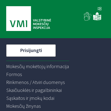
Prisijungti
Mokesčių mokėtojų informacija
Formos
Rinkmenos / Atviri duomenys
Skaičiuoklės ir pagalbininkai
Sąskaitos ir įmokų kodai
Mokesčių žinynas