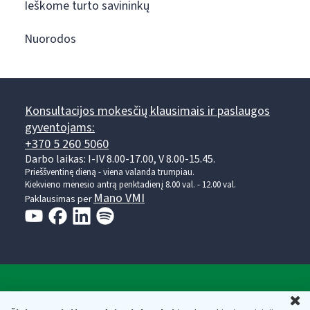
Ieškome turto savininkų
Nuorodos
Konsultacijos mokesčių klausimais ir paslaugos
gyventojams:
+370 5 260 5060
Darbo laikas: I-IV 8.00-17.00, V 8.00-15.45.
Prieššventinę dieną - viena valanda trumpiau.
Kiekvieno mėnesio antrą penktadienį 8.00 val. - 12.00 val.
Mano VMI
Paklausimas per
Valstybinė mokesčių inspekcija prie Lietuvos
U