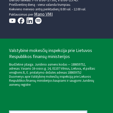
Darbo laikas: I-IV 8.00-17.00, V 8.00-15.45.
Prieššventinę dieną - viena valanda trumpiau.
Kiekvieno mėnesio antrą penktadienį 8.00 val. - 12.00 val.
Mano VMI
Paklausimas per
Valstybinė mokesčių inspekcija prie Lietuvos
Respublikos finansų ministerijos
Biudžetinė įstaiga. Juridinio asmens kodas — 188659752,
adresas: Vasario 16-osios g. 14, 01107 Vilnius, Lietuva, el.paštas:
vmi@vmi.lt
, E. pristatymo dėžutės adresas 188659752
Duomenys apie Valstybinę mokesčių inspekciją prie Lietuvos
Respublikos finansų ministerijos kaupiami ir saugomi Juridinių
asmenų registre