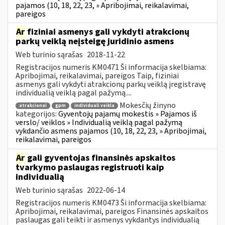
pajamos (10, 18, 22, 23, » Apribojimai, reikalavimai,
pareigos
Ar
fiziniai asmenys gali vykdyti atrakcionų
parkų veiklą neįsteigę juridinio asmens
Web turinio sąrašas
2018-11-22
Registracijos numeris KM0471 Ši informacija skelbiama:
Apribojimai, reikalavimai, pareigos Taip, fiziniai
asmenys gali vykdyti atrakcionų parkų veiklą įregistravę
individualią veiklą pagal pažymą....
Mokesčių žinyno
atrakcionai
gpm
individuali veikla
kategorijos:
Gyventojų pajamų mokestis » Pajamos iš
verslo/ veiklos » Individualią veiklą pagal pažymą
vykdančio asmens pajamos (10, 18, 22, 23, » Apribojimai,
reikalavimai, pareigos
Ar
gali gyventojas finansinės apskaitos
tvarkymo paslaugas registruoti kaip
individualią
Web turinio sąrašas
2022-06-14
Registracijos numeris KM0473 Ši informacija skelbiama:
Apribojimai, reikalavimai, pareigos Finansinės apskaitos
paslaugas gali teikti ir asmenys vykdantys individualią