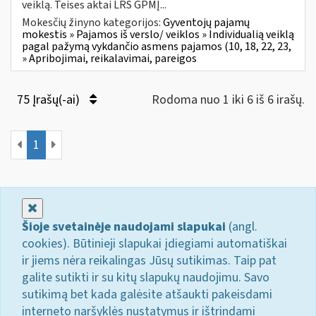
veiklą. Teises aktai LRS GPMĮ...
Mokesčių žinyno kategorijos:
Gyventojų pajamų
mokestis » Pajamos iš verslo/ veiklos » Individualią veiklą
pagal pažymą vykdančio asmens pajamos (10, 18, 22, 23,
» Apribojimai, reikalavimai, pareigos
75 Įrašų(-ai)
Rodoma nuo 1 iki 6 iš 6 irašų.
1
Uždaryti
Šioje svetainėje naudojami slapukai
(angl.
cookies). Būtinieji slapukai įdiegiami automatiškai
ir jiems nėra reikalingas Jūsų sutikimas. Taip pat
galite sutikti ir su kitų slapukų naudojimu. Savo
sutikimą bet kada galėsite atšaukti pakeisdami
interneto naršyklės nustatymus ir ištrindami