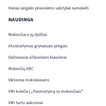
Vienas langelis prievolėms valstybei sumokėti
NAUDINGA
Mokesčiai ir jų dydžiai
Atsiskaitymas grynaisiais pinigais
Dažniausiai užduodami klausimai
Mokesčių ABC
Viktorina moksleiviams
VMI kviečia į „Pasimatymą su mokesčiais“
VMI turto aukcionai