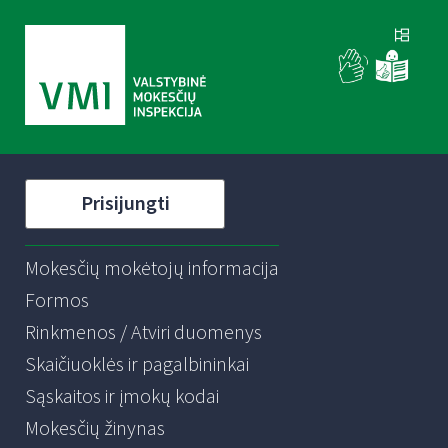
Prisijungti
Mokesčių mokėtojų informacija
Formos
Rinkmenos / Atviri duomenys
Skaičiuoklės ir pagalbininkai
Sąskaitos ir įmokų kodai
Mokesčių žinynas