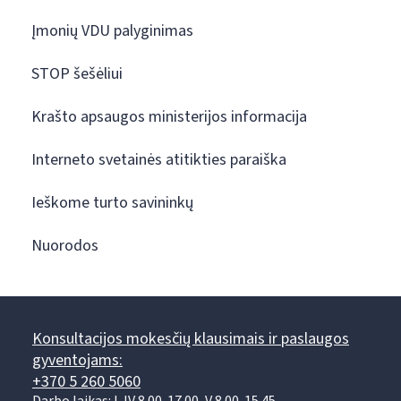
Įmonių VDU palyginimas
STOP šešėliui
Krašto apsaugos ministerijos informacija
Interneto svetainės atitikties paraiška
Ieškome turto savininkų
Nuorodos
Konsultacijos mokesčių klausimais ir paslaugos
gyventojams:
+370 5 260 5060