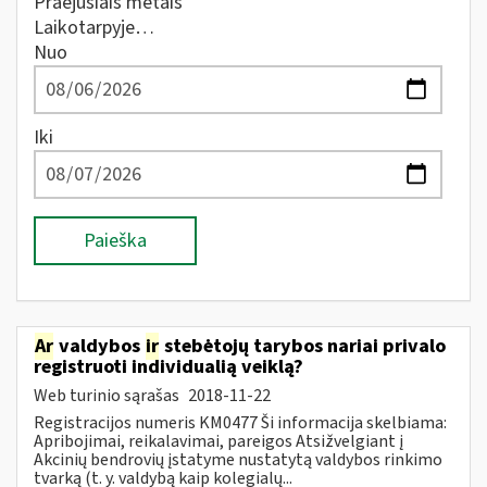
Praėjusiais metais
Laikotarpyje…
Nuo
Iki
Paieška
Ar
valdybos
ir
stebėtojų tarybos nariai privalo
registruoti individualią veiklą?
Web turinio sąrašas
2018-11-22
Registracijos numeris KM0477 Ši informacija skelbiama:
Apribojimai, reikalavimai, pareigos Atsižvelgiant į
Akcinių bendrovių įstatyme nustatytą valdybos rinkimo
tvarką (t. y. valdybą kaip kolegialų...