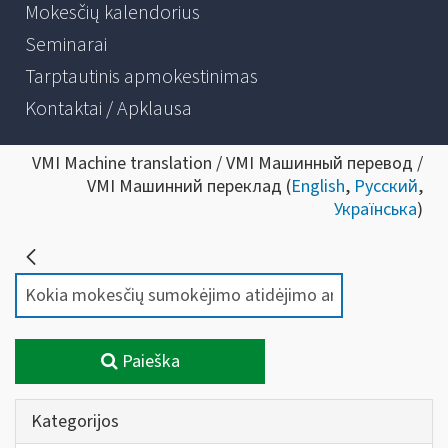
Mokesčių kalendorius
Seminarai
Tarptautinis apmokestinimas
Kontaktai / Apklausa
VMI Machine translation / VMI Машинный перевод /
VMI Машинний переклад (
English
,
Русский
,
Українська
)
Paieška
Kategorijos