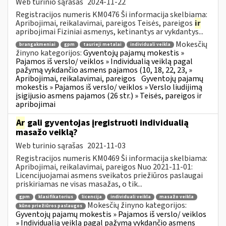
Web turinio sąrašas
2024-11-22
Registracijos numeris KM0476 Ši informacija skelbiama:
Apribojimai, reikalavimai, pareigos Teisės, pareigos
ir
apribojimai Fiziniai asmenys, ketinantys ar vykdantys...
Mokesčių
brangakmeniai
gpm
taurieji metalai
individuali veikla
žinyno kategorijos:
Gyventojų pajamų mokestis »
Pajamos iš verslo/ veiklos » Individualią veiklą pagal
pažymą vykdančio asmens pajamos (10, 18, 22, 23, »
Apribojimai, reikalavimai, pareigos
Gyventojų pajamų
mokestis » Pajamos iš verslo/ veiklos » Verslo liudijimą
įsigijusio asmens pajamos (26 str.) » Teisės, pareigos ir
apribojimai
Ar
gali gyventojas įregistruoti individualią
masažo veiklą?
Web turinio sąrašas
2021-11-03
Registracijos numeris KM0469 Ši informacija skelbiama:
Apribojimai, reikalavimai, pareigos Nuo 2021-11-01:
Licencijuojamai asmens sveikatos priežiūros paslaugai
priskiriamas ne visas masažas, o tik...
gpm
klasifikatorius
licencija
individuali veikla
masažo veikla
Mokesčių žinyno kategorijos:
kūno priežiūros paslaugos
Gyventojų pajamų mokestis » Pajamos iš verslo/ veiklos
» Individualią veiklą pagal pažymą vykdančio asmens