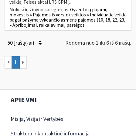
veiklą. Teises aktai LRS GPMĮ...
Mokesčių žinyno kategorijos:
Gyventojų pajamų
mokestis » Pajamos iš verslo/ veiklos » Individualią veiklą
pagal pažymą vykdančio asmens pajamos (10, 18, 22, 23,
» Apribojimai, reikalavimai, pareigos
50 Įrašų(-ai)
Rodoma nuo 1 iki 6 iš 6 irašų.
1
APIE VMI
Misija, Vizija ir Vertybės
Struktūra ir kontaktinė informacija