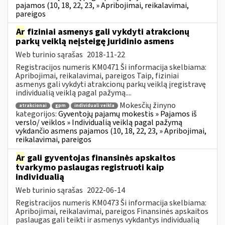
pajamos (10, 18, 22, 23, » Apribojimai, reikalavimai,
pareigos
Ar
fiziniai asmenys gali vykdyti atrakcionų
parkų veiklą neįsteigę juridinio asmens
Web turinio sąrašas
2018-11-22
Registracijos numeris KM0471 Ši informacija skelbiama:
Apribojimai, reikalavimai, pareigos Taip, fiziniai
asmenys gali vykdyti atrakcionų parkų veiklą įregistravę
individualią veiklą pagal pažymą....
Mokesčių žinyno
atrakcionai
gpm
individuali veikla
kategorijos:
Gyventojų pajamų mokestis » Pajamos iš
verslo/ veiklos » Individualią veiklą pagal pažymą
vykdančio asmens pajamos (10, 18, 22, 23, » Apribojimai,
reikalavimai, pareigos
Ar
gali gyventojas finansinės apskaitos
tvarkymo paslaugas registruoti kaip
individualią
Web turinio sąrašas
2022-06-14
Registracijos numeris KM0473 Ši informacija skelbiama:
Apribojimai, reikalavimai, pareigos Finansinės apskaitos
paslaugas gali teikti ir asmenys vykdantys individualią