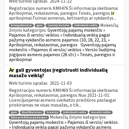
Web turinio sąrašas
2024-11-22
Registracijos numeris KM0476 Ši informacija skelbiama:
Apribojimai, reikalavimai, pareigos Teisės, pareigos
ir
apribojimai Fiziniai asmenys, ketinantys ar vykdantys...
Mokesčių
brangakmeniai
gpm
taurieji metalai
individuali veikla
žinyno kategorijos:
Gyventojų pajamų mokestis »
Pajamos iš verslo/ veiklos » Individualią veiklą pagal
pažymą vykdančio asmens pajamos (10, 18, 22, 23, »
Apribojimai, reikalavimai, pareigos
Gyventojų pajamų
mokestis » Pajamos iš verslo/ veiklos » Verslo liudijimą
įsigijusio asmens pajamos (26 str.) » Teisės, pareigos ir
apribojimai
Ar
gali gyventojas įregistruoti individualią
masažo veiklą?
Web turinio sąrašas
2021-11-03
Registracijos numeris KM0469 Ši informacija skelbiama:
Apribojimai, reikalavimai, pareigos Nuo 2021-11-01:
Licencijuojamai asmens sveikatos priežiūros paslaugai
priskiriamas ne visas masažas, o tik...
gpm
klasifikatorius
licencija
individuali veikla
masažo veikla
Mokesčių žinyno kategorijos:
kūno priežiūros paslaugos
Gyventojų pajamų mokestis » Pajamos iš verslo/ veiklos
» Individualią veiklą pagal pažymą vykdančio asmens