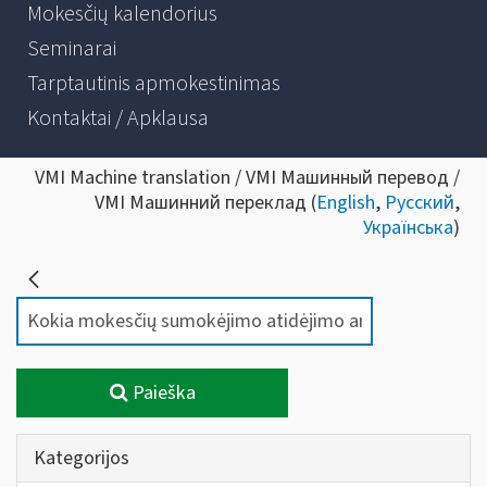
Mokesčių kalendorius
Seminarai
Tarptautinis apmokestinimas
Kontaktai / Apklausa
VMI Machine translation / VMI Машинный перевод /
VMI Машинний переклад (
English
,
Русский
,
Українська
)
Paieška
Kategorijos