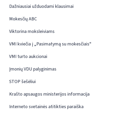
Dažniausiai užduodami klausimai
Mokesčių ABC
Viktorina moksleiviams
VMI kviečia į „Pasimatymą su mokesčiais“
VMI turto aukcionai
Įmonių VDU palyginimas
STOP šešėliui
Krašto apsaugos ministerijos informacija
Interneto svetainės atitikties paraiška