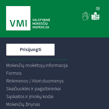
Prisijungti
Mokesčių mokėtojų informacija
Formos
Rinkmenos / Atviri duomenys
Skaičiuoklės ir pagalbininkai
Sąskaitos ir įmokų kodai
Mokesčių žinynas