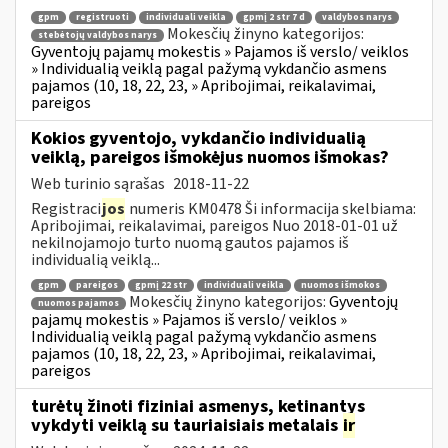
gpm
registruoti
individuali veikla
gpmį 2 str 7 d
valdybos narys
Mokesčių žinyno kategorijos:
stebėtojų valdybos narys
Gyventojų pajamų mokestis » Pajamos iš verslo/ veiklos
» Individualią veiklą pagal pažymą vykdančio asmens
pajamos (10, 18, 22, 23, » Apribojimai, reikalavimai,
pareigos
Kokios gyventojo, vykdančio individualią
veiklą, pareigos išmokėjus nuomos išmokas?
Web turinio sąrašas
2018-11-22
Registraci
jos
numeris KM0478 Ši informacija skelbiama:
Apribojimai, reikalavimai, pareigos Nuo 2018-01-01 už
nekilnojamojo turto nuomą gautos pajamos iš
individualią veiklą...
gpm
pareigos
gpmį 22 str
individuali veikla
nuomos išmokos
Mokesčių žinyno kategorijos:
Gyventojų
nuomos pajamos
pajamų mokestis » Pajamos iš verslo/ veiklos »
Individualią veiklą pagal pažymą vykdančio asmens
pajamos (10, 18, 22, 23, » Apribojimai, reikalavimai,
pareigos
turėtų žinoti fiziniai asmenys, ketinantys
vykdyti veiklą su tauriaisiais metalais
ir