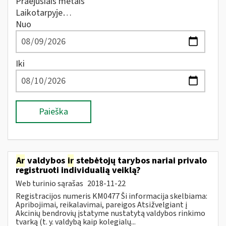
Praėjusiais metais
Laikotarpyje…
Nuo
Iki
Paieška
Ar
valdybos
ir
stebėtojų tarybos nariai privalo
registruoti individualią veiklą?
Web turinio sąrašas
2018-11-22
Registracijos numeris KM0477 Ši informacija skelbiama:
Apribojimai, reikalavimai, pareigos Atsižvelgiant į
Akcinių bendrovių įstatyme nustatytą valdybos rinkimo
tvarką (t. y. valdybą kaip kolegialų...