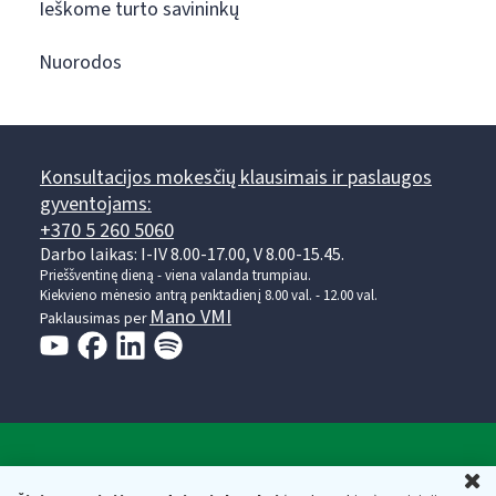
Ieškome turto savininkų
Nuorodos
Konsultacijos mokesčių klausimais ir paslaugos
gyventojams:
+370 5 260 5060
Darbo laikas: I-IV 8.00-17.00, V 8.00-15.45.
Prieššventinę dieną - viena valanda trumpiau.
Kiekvieno mėnesio antrą penktadienį 8.00 val. - 12.00 val.
Mano VMI
Paklausimas per
Valstybinė mokesčių inspekcija prie Lietuvos
U