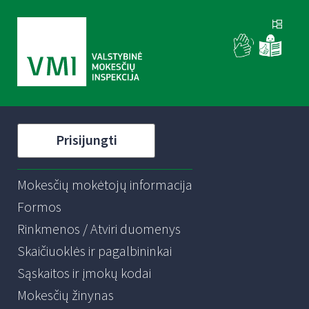
Prisijungti
Mokesčių mokėtojų informacija
Formos
Rinkmenos / Atviri duomenys
Skaičiuoklės ir pagalbininkai
Sąskaitos ir įmokų kodai
Mokesčių žinynas