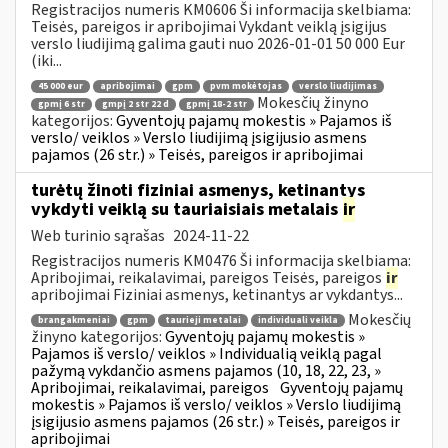
Registracijos numeris KM0606 Ši informacija skelbiama:
Teisės, pareigos ir apribojimai Vykdant veiklą įsigijus
verslo liudijimą galima gauti nuo 2026-01-01 50 000 Eur
(iki...
45 000 eur
apribojimai
gpm
pvm mokėtojas
verslo liudijimas
Mokesčių žinyno
gpmį 6 str
gmpį 2 str 22 d
gpmį 18-2 str
kategorijos:
Gyventojų pajamų mokestis » Pajamos iš
verslo/ veiklos » Verslo liudijimą įsigijusio asmens
pajamos (26 str.) » Teisės, pareigos ir apribojimai
turėtų žinoti fiziniai asmenys, ketinantys
vykdyti veiklą su tauriaisiais metalais
ir
Web turinio sąrašas
2024-11-22
Registracijos numeris KM0476 Ši informacija skelbiama:
Apribojimai, reikalavimai, pareigos Teisės, pareigos
ir
apribojimai Fiziniai asmenys, ketinantys ar vykdantys...
Mokesčių
brangakmeniai
gpm
taurieji metalai
individuali veikla
žinyno kategorijos:
Gyventojų pajamų mokestis »
Pajamos iš verslo/ veiklos » Individualią veiklą pagal
pažymą vykdančio asmens pajamos (10, 18, 22, 23, »
Apribojimai, reikalavimai, pareigos
Gyventojų pajamų
mokestis » Pajamos iš verslo/ veiklos » Verslo liudijimą
įsigijusio asmens pajamos (26 str.) » Teisės, pareigos ir
apribojimai