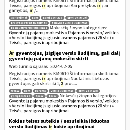
Registracijos numeris KM0611 Ši informacija skelbiama:
Teisės, pareigos
ir
apribojimai Kai prekybos
ir
/ ar
gamybos,
ir
/...
apribojimai
gpm
gpmį 2 str 22 d
gpmį 10 str 2 d
prekybos verslo liudijimas
gamybos verslo liudijimas
Mokesčių žinyno kategorijos:
paslaugų verslo liudijimas
Gyventojų pajamų mokestis » Pajamos iš verslo/ veiklos
» Verslo liudijimą įsigijusio asmens pajamos (26 str.) »
Teisės, pareigos ir apribojimai
Ar
gyventojas, įsigijęs verslo liudijimą, gali dalį
gyventojų pajamų mokesčio skirti
Web turinio sąrašas
2024-02-05
Registracijos numeris KM0610 Ši informacija skelbiama:
Teisės, pareigos
ir
apribojimai Nuolatinis Lietuvos
gyventojas gali skirti iki 1,
2
proc....
fr0512
gpm
parama
verslo liudijimas
gpmį 2 str 22 d
Mokesčių žinyno kategorijos:
gpmį 34 str 2 d
2 proc
1 proc
Gyventojų pajamų mokestis » Pajamos iš verslo/ veiklos
» Verslo liudijimą įsigijusio asmens pajamos (26 str.) »
Teisės, pareigos ir apribojimai
Kokias teises suteikia / nesuteikia išduotas
verslo liudijimas
ir
kokie apribojimai