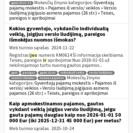
Mokesčių žinyno kategorijos:
Gyventojų
gpmį 10 str 2 d
pajamų mokestis » Pajamos iš verslo/ veiklos » Verslo
liudijimą įsigijusio asmens pajamos (26 str.) » Teisės,
pareigos ir apribojimai
Kokios gyventojo, vykdančio individualią
veiklą, įsigijus verslo liudijimą, pareigos
išmokėjus nuomos išmokas?
Web turinio sąrašas
2024-11-22
Registraci
jos
numeris KM0614 Ši informacija skelbiama:
Teisės, pareigos
ir
apribojimai Nuo 2018-01-01 už
nekilnojamojo turto nuomą gautos pajamos...
gpm
pareigos
gpmį 22 str
individuali veikla
verslo liudijimas
Mokesčių žinyno
nuomos išmokos
nuomos pajamos
kategorijos:
Gyventojų pajamų mokestis » Pajamos iš
verslo/ veiklos » Verslo liudijimą įsigijusio asmens
pajamos (26 str.) » Teisės, pareigos ir apribojimai
Kaip apmokestinamos pajamos, gautos
vykdant veiklą įsigijus verslo liudijimą, jeigu
gauta pajamų daugiau kaip nuo 2026-01-01 50
000 Eur (iki 2025-12-31 45 000 Eur) per metus?
Web turinio sąrašas
2025-10-24