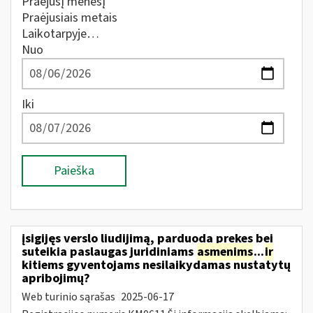
Praėjusį mėnesį
Praėjusiais metais
Laikotarpyje…
Nuo
Iki
Paieška
įsigijęs verslo liudijimą, parduoda prekes bei
suteikia paslaugas juridiniams
asmenims
...
ir
kitiems gyventojams nesilaikydamas nustatytų
apribojimų?
Web turinio sąrašas
2025-06-17