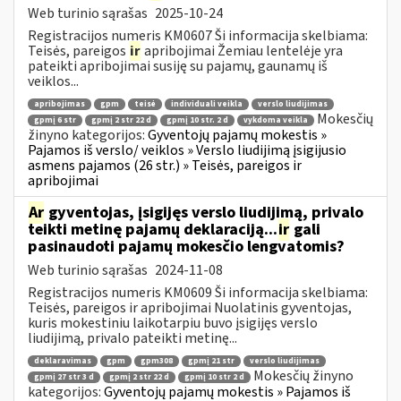
Web turinio sąrašas
2025-10-24
Registracijos numeris KM0607 Ši informacija skelbiama:
Teisės, pareigos
ir
apribojimai Žemiau lentelėje yra
pateikti apribojimai susiję su pajamų, gaunamų iš
veiklos...
apribojimas
gpm
teisė
individuali veikla
verslo liudijimas
Mokesčių
gpmį 6 str
gpmį 2 str 22 d
gpmį 10 str. 2 d
vykdoma veikla
žinyno kategorijos:
Gyventojų pajamų mokestis »
Pajamos iš verslo/ veiklos » Verslo liudijimą įsigijusio
asmens pajamos (26 str.) » Teisės, pareigos ir
apribojimai
Ar
gyventojas, įsigijęs verslo liudijimą, privalo
teikti metinę pajamų deklaraciją...
ir
gali
pasinaudoti pajamų mokesčio lengvatomis?
Web turinio sąrašas
2024-11-08
Registracijos numeris KM0609 Ši informacija skelbiama:
Teisės, pareigos ir apribojimai Nuolatinis gyventojas,
kuris mokestiniu laikotarpiu buvo įsigijęs verslo
liudijimą, privalo pateikti metinę...
deklaravimas
gpm
gpm308
gpmį 21 str
verslo liudijimas
Mokesčių žinyno
gpmį 27 str 3 d
gpmį 2 str 22 d
gpmį 10 str 2 d
kategorijos:
Gyventojų pajamų mokestis » Pajamos iš