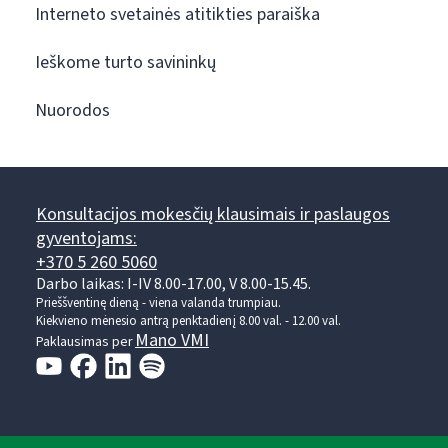
Interneto svetainės atitikties paraiška
Ieškome turto savininkų
Nuorodos
Konsultacijos mokesčių klausimais ir paslaugos
gyventojams:
+370 5 260 5060
Darbo laikas: I-IV 8.00-17.00, V 8.00-15.45.
Prieššventinę dieną - viena valanda trumpiau.
Kiekvieno mėnesio antrą penktadienį 8.00 val. - 12.00 val.
Mano VMI
Paklausimas per