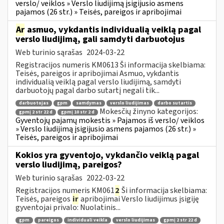
verslo/ veiklos » Verslo liudijimą įsigijusio asmens
pajamos (26 str.) » Teisės, pareigos ir apribojimai
Ar
asmuo, vykdantis individualią veiklą pagal
verslo liudijimą, gali samdyti darbuotojus
Web turinio sąrašas
2024-03-22
Registracijos numeris KM0613 Ši informacija skelbiama:
Teisės, pareigos ir apribojimai Asmuo, vykdantis
individualią veiklą pagal verslo liudijimą, samdyti
darbuotojų pagal darbo sutartį negali tik...
darbuotojas
gpm
samdymas
verslo liudijimas
darbo sutartis
Mokesčių žinyno kategorijos:
gpmį 2 str 22 d
gpmį 10 str 2 d
Gyventojų pajamų mokestis » Pajamos iš verslo/ veiklos
» Verslo liudijimą įsigijusio asmens pajamos (26 str.) »
Teisės, pareigos ir apribojimai
Kokios yra gyventojo, vykdančio veiklą pagal
verslo liudijimą, pareigos?
Web turinio sąrašas
2022-03-22
Registracijos numeris KM061
2
Ši informacija skelbiama:
Teisės, pareigos
ir
apribojimai Verslo liudijimus įsigiję
gyventojai privalo: Nuolatinis...
gpm
pareigos
individuali veikla
verslo liudijimas
gpmį 2 str 22 d