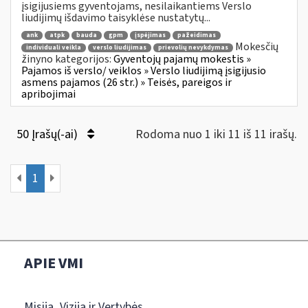
įsigijusiems gyventojams, nesilaikantiems Verslo
liudijimų išdavimo taisyklėse nustatytų...
ank
atpk
bauda
gpm
įspėjimas
pažeidimas
Mokesčių
individuali veikla
verslo liudijimas
prievolių nevykdymas
žinyno kategorijos:
Gyventojų pajamų mokestis »
Pajamos iš verslo/ veiklos » Verslo liudijimą įsigijusio
asmens pajamos (26 str.) » Teisės, pareigos ir
apribojimai
50 Įrašų(-ai)
Rodoma nuo 1 iki 11 iš 11 irašų.
1
APIE VMI
Misija, Vizija ir Vertybės