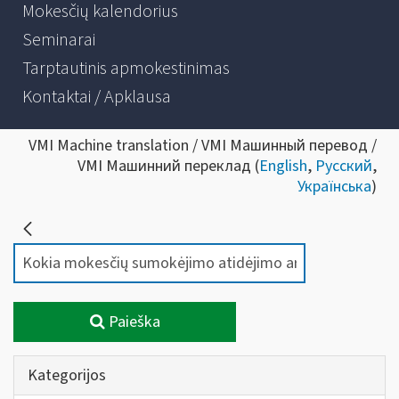
Mokesčių kalendorius
Seminarai
Tarptautinis apmokestinimas
Kontaktai / Apklausa
VMI Machine translation / VMI Машинный перевод /
VMI Машинний переклад (
English
,
Русский
,
Українська
)
Paieška
Kategorijos