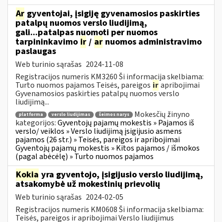
Ar
gyventojai, įsigiję gyvenamosios paskirties
patalpų nuomos verslo liudijimą,
gali...patalpas nuomoti per nuomos
tarpininkavimo
ir
/
ar
nuomos administravimo
paslaugas
Web turinio sąrašas
2024-11-08
Registracijos numeris KM3260 Ši informacija skelbiama:
Turto nuomos pajamos Teisės, pareigos
ir
apribojimai
Gyvenamosios paskirties patalpų nuomos verslo
liudijimą...
Mokesčių žinyno
platforma
verslo liudijimas
šeimos narys
kategorijos:
Gyventojų pajamų mokestis » Pajamos iš
verslo/ veiklos » Verslo liudijimą įsigijusio asmens
pajamos (26 str.) » Teisės, pareigos ir apribojimai
Gyventojų pajamų mokestis » Kitos pajamos / išmokos
(pagal abėcėlę) » Turto nuomos pajamos
Kokia
yra gyventojo, įsigijusio verslo liudijimą,
atsakomybė už mokestinių prievolių
Web turinio sąrašas
2024-02-05
Registracijos numeris KM0608 Ši informacija skelbiama:
Teisės, pareigos ir apribojimai Verslo liudijimus