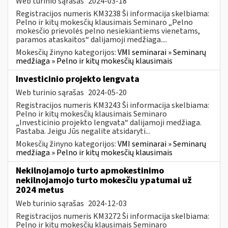
Web turinio sąrašas
2024-03-18
Registracijos numeris KM3238 Ši informacija skelbiama:
Pelno ir kitų mokesčių klausimais Seminaro „Pelno
mokesčio prievolės pelno nesiekiantiems vienetams,
paramos ataskaitos“ dalijamoji medžiaga....
Mokesčių žinyno kategorijos:
VMI seminarai » Seminarų
medžiaga » Pelno ir kitų mokesčių klausimais
Investicinio projekto lengvata
Web turinio sąrašas
2024-05-20
Registracijos numeris KM3243 Ši informacija skelbiama:
Pelno ir kitų mokesčių klausimais Seminaro
„Investicinio projekto lengvata“ dalijamoji medžiaga.
Pastaba. Jeigu Jūs negalite atsidaryti...
Mokesčių žinyno kategorijos:
VMI seminarai » Seminarų
medžiaga » Pelno ir kitų mokesčių klausimais
Nekilnojamojo turto apmokestinimo
nekilnojamojo turto mokesčiu ypatumai už
2024 metus
Web turinio sąrašas
2024-12-03
Registracijos numeris KM3272 Ši informacija skelbiama:
Pelno ir kitų mokesčių klausimais Seminaro