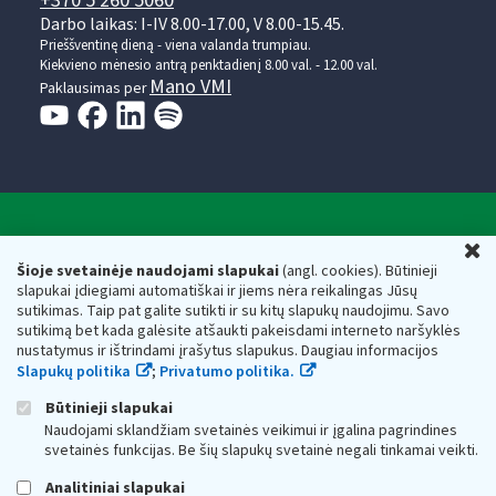
+370 5 260 5060
Darbo laikas: I-IV 8.00-17.00, V 8.00-15.45.
Prieššventinę dieną - viena valanda trumpiau.
Kiekvieno mėnesio antrą penktadienį 8.00 val. - 12.00 val.
Mano VMI
Paklausimas per
Valstybinė mokesčių inspekcija prie Lietuvos
U
Respublikos finansų ministerijos
Šioje svetainėje naudojami slapukai
(angl. cookies). Būtinieji
slapukai įdiegiami automatiškai ir jiems nėra reikalingas Jūsų
Biudžetinė įstaiga. Juridinio asmens kodas — 188659752,
sutikimas. Taip pat galite sutikti ir su kitų slapukų naudojimu. Savo
adresas: Vasario 16-osios g. 14, 01107 Vilnius, Lietuva, el.paštas:
sutikimą bet kada galėsite atšaukti pakeisdami interneto naršyklės
vmi@vmi.lt
, E. pristatymo dėžutės adresas 188659752
nustatymus ir ištrindami įrašytus slapukus. Daugiau informacijos
Duomenys apie Valstybinę mokesčių inspekciją prie Lietuvos
Slapukų politika
;
Privatumo politika.
Respublikos finansų ministerijos kaupiami ir saugomi Juridinių
asmenų registre
Būtinieji slapukai
Naudojami sklandžiam svetainės veikimui ir įgalina pagrindines
svetainės funkcijas. Be šių slapukų svetainė negali tinkamai veikti.
Analitiniai slapukai