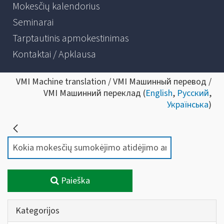
Mokesčių kalendorius
Seminarai
Tarptautinis apmokestinimas
Kontaktai / Apklausa
VMI Machine translation / VMI Машинный перевод /
VMI Машинний переклад (
English
,
Русский
,
Українська
)
Paieška
Kategorijos