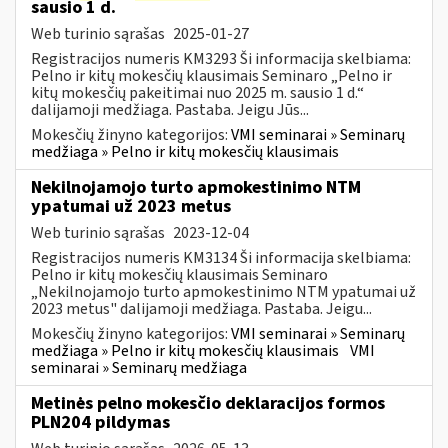
sausio 1 d.
Web turinio sąrašas
2025-01-27
Registracijos numeris KM3293 Ši informacija skelbiama:
Pelno ir kitų mokesčių klausimais Seminaro „Pelno ir
kitų mokesčių pakeitimai nuo 2025 m. sausio 1 d.“
dalijamoji medžiaga. Pastaba. Jeigu Jūs...
Mokesčių žinyno kategorijos:
VMI seminarai » Seminarų
medžiaga » Pelno ir kitų mokesčių klausimais
Nekilnojamojo turto apmokestinimo NTM
ypatumai už 2023 metus
Web turinio sąrašas
2023-12-04
Registracijos numeris KM3134 Ši informacija skelbiama:
Pelno ir kitų mokesčių klausimais Seminaro
„Nekilnojamojo turto apmokestinimo NTM ypatumai už
2023 metus" dalijamoji medžiaga. Pastaba. Jeigu...
Mokesčių žinyno kategorijos:
VMI seminarai » Seminarų
medžiaga » Pelno ir kitų mokesčių klausimais
VMI
seminarai » Seminarų medžiaga
Metinės pelno mokesčio deklaracijos formos
PLN204 pildymas