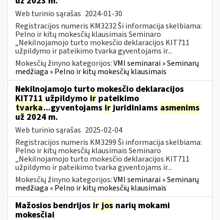
už 2023 m.
Web turinio sąrašas
2024-01-30
Registracijos numeris KM3232 Ši informacija skelbiama:
Pelno ir kitų mokesčių klausimais Seminaro
„Nekilnojamojo turto mokesčio deklaracijos KIT711
užpildymo ir pateikimo tvarka gyventojams ir...
Mokesčių žinyno kategorijos:
VMI seminarai » Seminarų
medžiaga » Pelno ir kitų mokesčių klausimais
Nekilnojamojo turto mokesčio deklaracijos
KIT711 užpildymo
ir
pateikimo
tvarka
...gyventojams
ir
juridiniams
asmenims
už 2024 m.
Web turinio sąrašas
2025-02-04
Registracijos numeris KM3299 Ši informacija skelbiama:
Pelno ir kitų mokesčių klausimais Seminaro
„Nekilnojamojo turto mokesčio deklaracijos KIT711
užpildymo ir pateikimo tvarka gyventojams ir...
Mokesčių žinyno kategorijos:
VMI seminarai » Seminarų
medžiaga » Pelno ir kitų mokesčių klausimais
Mažosios bendrijos
ir
jos
narių mokami
mokesčiai