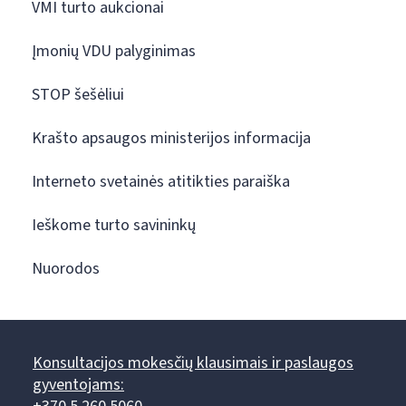
VMI turto aukcionai
Įmonių VDU palyginimas
STOP šešėliui
Krašto apsaugos ministerijos informacija
Interneto svetainės atitikties paraiška
Ieškome turto savininkų
Nuorodos
Konsultacijos mokesčių klausimais ir paslaugos
gyventojams: