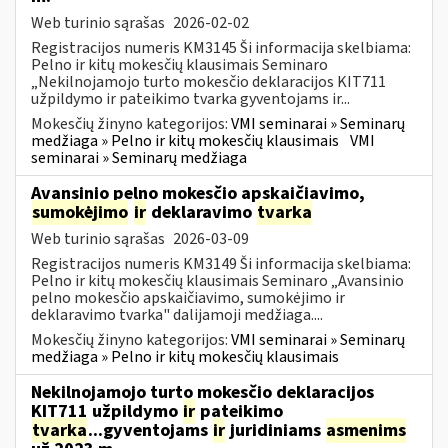
Web turinio sąrašas
2026-02-02
Registracijos numeris KM3145 Ši informacija skelbiama:
Pelno ir kitų mokesčių klausimais Seminaro
„Nekilnojamojo turto mokesčio deklaracijos KIT711
užpildymo ir pateikimo tvarka gyventojams ir...
Mokesčių žinyno kategorijos:
VMI seminarai » Seminarų
medžiaga » Pelno ir kitų mokesčių klausimais
VMI
seminarai » Seminarų medžiaga
Avansinio pelno mokesčio apskaičiavimo,
sumokėjimo
ir
deklaravimo
tvarka
Web turinio sąrašas
2026-03-09
Registracijos numeris KM3149 Ši informacija skelbiama:
Pelno ir kitų mokesčių klausimais Seminaro „Avansinio
pelno mokesčio apskaičiavimo, sumokėjimo ir
deklaravimo tvarka" dalijamoji medžiaga....
Mokesčių žinyno kategorijos:
VMI seminarai » Seminarų
medžiaga » Pelno ir kitų mokesčių klausimais
Nekilnojamojo turto mokesčio deklaracijos
KIT711 užpildymo
ir
pateikimo
tvarka
...gyventojams
ir
juridiniams
asmenims