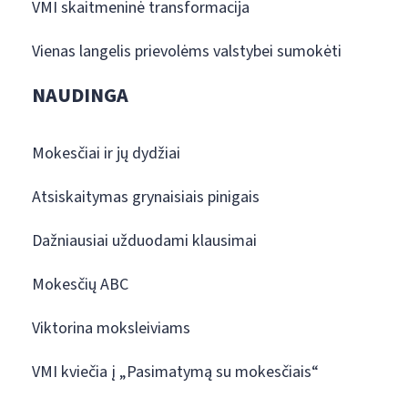
VMI skaitmeninė transformacija
Vienas langelis prievolėms valstybei sumokėti
NAUDINGA
Mokesčiai ir jų dydžiai
Atsiskaitymas grynaisiais pinigais
Dažniausiai užduodami klausimai
Mokesčių ABC
Viktorina moksleiviams
VMI kviečia į „Pasimatymą su mokesčiais“