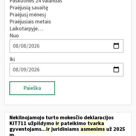
Paskutines 24 valandas
Praėjusią savaitę
Praėjusį mėnesį
Praėjusiais metais
Laikotarpyje…
Nuo
Iki
Paieška
Nekilnojamojo turto mokesčio deklaracijos
KIT711 užpildymo
ir
pateikimo
tvarka
gyventojams...
ir
juridiniams
asmenims
už 2025
m.