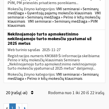
PVM, PM prievolės privatiems poreikiams...
Mokesčių žinyno kategorijos:
VMI seminarai » Seminarų
medžiaga » Gyventojų pajamų mokesčio klausimais
VMI
seminarai » Seminarų medžiaga » Pelno ir kitų mokesčių
klausimais
VMI seminarai » Seminarų medžiaga » PVM
klausimais
Nekilnojamojo turto apmokestinimo
nekilnojamojo turto mokesčiu ypatumai už
2025 metus
Web turinio sąrašas
2025-11-27
Registracijos numeris KM3669 Ši informacija skelbiama:
Pelno ir kitų mokesčių klausimais Seminaro
„Nekilnojamojo turto apmokestinimo nekilnojamojo
turto mokesčiu ypatumai už 2025 metus“ dalijamoji...
Mokesčių žinyno kategorijos:
VMI seminarai » Seminarų
medžiaga » Pelno ir kitų mokesčių klausimais
20 Įrašų(-ai)
Rodoma nuo 1 iki 20 iš 22 irašų.
1
2