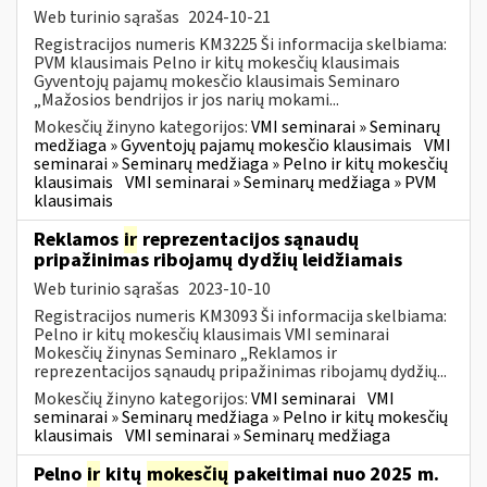
Web turinio sąrašas
2024-10-21
Registracijos numeris KM3225 Ši informacija skelbiama:
PVM klausimais Pelno ir kitų mokesčių klausimais
Gyventojų pajamų mokesčio klausimais Seminaro
„Mažosios bendrijos ir jos narių mokami...
Mokesčių žinyno kategorijos:
VMI seminarai » Seminarų
medžiaga » Gyventojų pajamų mokesčio klausimais
VMI
seminarai » Seminarų medžiaga » Pelno ir kitų mokesčių
klausimais
VMI seminarai » Seminarų medžiaga » PVM
klausimais
Reklamos
ir
reprezentacijos sąnaudų
pripažinimas ribojamų dydžių leidžiamais
Web turinio sąrašas
2023-10-10
Registracijos numeris KM3093 Ši informacija skelbiama:
Pelno ir kitų mokesčių klausimais VMI seminarai
Mokesčių žinynas Seminaro „Reklamos ir
reprezentacijos sąnaudų pripažinimas ribojamų dydžių...
Mokesčių žinyno kategorijos:
VMI seminarai
VMI
seminarai » Seminarų medžiaga » Pelno ir kitų mokesčių
klausimais
VMI seminarai » Seminarų medžiaga
Pelno
ir
kitų
mokesčių
pakeitimai nuo 2025 m.