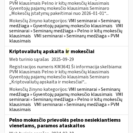
PVM klausimais Pelno ir kitų mokesčių klausimais
Gyventojų pajamų mokesčio klausimais Seminaro
„Mokesčių įstatymų pakeitimai nuo 2026-01-01“...
Mokesčių žinyno kategorijos:
VMI seminarai » Seminarų
medžiaga » Gyventojų pajamų mokesčio klausimais
VMI
seminarai » Seminarų medžiaga » Pelno ir kitų mokesčių
klausimais
VMI seminarai » Seminarų medžiaga » PVM
klausimais
Kriptovaliutų apskaita
ir
mokesčiai
Web turinio sąrašas
2025-09-29
Registracijos numeris KM3641 Ši informacija skelbiama:
PVM klausimais Pelno ir kitų mokesčių klausimais
Gyventojų pajamų mokesčio klausimais Seminaro
„Kriptovaliutų apskaita ir mokesčiai“...
Mokesčių žinyno kategorijos:
VMI seminarai » Seminarų
medžiaga » Gyventojų pajamų mokesčio klausimais
VMI
seminarai » Seminarų medžiaga » Pelno ir kitų mokesčių
klausimais
VMI seminarai » Seminarų medžiaga » PVM
klausimais
Pelno mokesčio prievolės pelno nesiekiantiems
vienetams, paramos ataskaitos