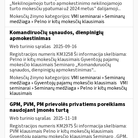
„Nekilnojamojo turto apmokestinimo nekilnojamojo
turto mokesčiu ypatumai už 2024 metus" dalijamoji...
Mokesčių žinyno kategorijos:
VMI seminarai » Seminarų
medžiaga » Pelno ir kitų mokesčių klausimais
Komandiruočių sąnaudos, dienpinigių
apmokestinimas
Web turinio sąrašas
2025-09-16
Registracijos numeris KM3258 Ši informacija skelbiama:
Pelno ir kitų mokesčių klausimais Gyventojų pajamų
mokesčio klausimais Seminaro „Komanduruočių
sąnaudos, dienpinigių apmokestinimas“...
Mokesčių žinyno kategorijos:
VMI seminarai » Seminarų
medžiaga » Gyventojų pajamų mokesčio klausimais
VMI
seminarai » Seminarų medžiaga » Pelno ir kitų mokesčių
klausimais
GPM, PVM, PM prievolės privatiems poreikiams
naudojant įmonės turtą
Web turinio sąrašas
2025-11-18
Registracijos numeris KM2975 Ši informacija skelbiama:
PVM klausimais Pelno ir kitų mokesčių klausimais
Gyventojų pajamų mokesčio klausimais Seminaro „GPM,