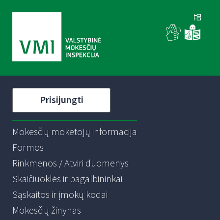
Prisijungti
Mokesčių mokėtojų informacija
Formos
Rinkmenos / Atviri duomenys
Skaičiuoklės ir pagalbininkai
Sąskaitos ir įmokų kodai
Mokesčių žinynas