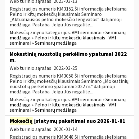
Web turinio sąrašas
2023-03-13
Registracijos numeris KM3152 Ši informacija skelbiama:
Pelno ir kitų mokesčių klausimais Seminaro
„Aktualiausios pelno mokesčio lengvatos“ dalijamoji
medžiaga. Pastaba. Jeigu Jūs negalite...
Mokesčių žinyno kategorijos:
VMI seminarai » Seminarų
medžiaga » Pelno ir kitų mokesčių klausimais
VMI
seminarai » Seminarų medžiaga
Mokestinių nuostolių perkėlimo ypatumai 2022
m.
Web turinio sąrašas
2022-03-25
Registracijos numeris KM3058 Ši informacija skelbiama:
Pelno ir kitų mokesčių klausimais Seminaro „Mokestinių
nuostolių perkėlimo ypatumai 2022 m." dalijamoji
medžiaga. Pastaba. Jeigu Jūs negalite...
Mokesčių žinyno kategorijos:
VMI seminarai » Seminarų
medžiaga » Pelno ir kitų mokesčių klausimais
VMI
seminarai » Seminarų medžiaga
Mokesčių
įstatymų pakeitimai nuo 2026-01-01
Web turinio sąrašas
2026-01-14
Registracijos numeris KM3648 Ši informacija skelbiama: