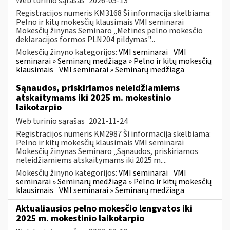
Web turinio sąrašas
2026-05-13
Registracijos numeris KM3168 Ši informacija skelbiama:
Pelno ir kitų mokesčių klausimais VMI seminarai
Mokesčių žinynas Seminaro „Metinės pelno mokesčio
deklaracijos formos PLN204 pildymas"...
Mokesčių žinyno kategorijos:
VMI seminarai
VMI
seminarai » Seminarų medžiaga » Pelno ir kitų mokesčių
klausimais
VMI seminarai » Seminarų medžiaga
Sąnaudos, priskiriamos neleidžiamiems
atskaitymams iki 2025 m. mokestinio
laikotarpio
Web turinio sąrašas
2021-11-24
Registracijos numeris KM2987 Ši informacija skelbiama:
Pelno ir kitų mokesčių klausimais VMI seminarai
Mokesčių žinynas Seminaro „Sąnaudos, priskiriamos
neleidžiamiems atskaitymams iki 2025 m....
Mokesčių žinyno kategorijos:
VMI seminarai
VMI
seminarai » Seminarų medžiaga » Pelno ir kitų mokesčių
klausimais
VMI seminarai » Seminarų medžiaga
Aktualiausios pelno mokesčio lengvatos iki
2025 m. mokestinio laikotarpio