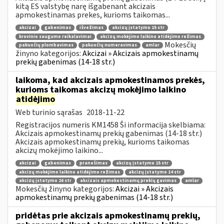
kitą ES valstybę narę išgabenant akcizais
apmokestinamas prekes, kurioms taikomas...
akcizai
gabenimas
išvežimas
akcizų įstatymo 15 str
krovinio saugumo reikalavimai
akcizų mokėjimo laikino atidėjimo režimas
Mokesčių
pakuočių plombavimas
pakuočių numeravimas
amlar
žinyno kategorijos:
Akcizai » Akcizais apmokestinamų
prekių gabenimas (14-18 str.)
laikoma, kad akcizais apmokestinamos prekės,
kurioms taikomas akcizų mokėjimo laikino
atidėjimo
Web turinio sąrašas
2018-11-22
Registracijos numeris KM1458 Ši informacija skelbiama:
Akcizais apmokestinamų prekių gabenimas (14-18 str.)
Akcizais apmokestinamų prekių, kurioms taikomas
akcizų mokėjimo laikino...
akcizai
gabenimas
pranešimas
akcizų įstatymo 15 str
akcizų mokėjimo laikino atidėjimo režimas
akcizų įstatymo 14 str
akcizų įstatymo 16 str
akcizais apmokestinamų prekių gavimas
amlar
Mokesčių žinyno kategorijos:
Akcizai » Akcizais
apmokestinamų prekių gabenimas (14-18 str.)
pridėtas prie akcizais apmokestinamų prekių,