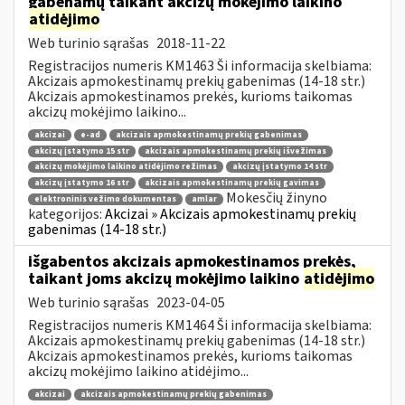
gabenamų taikant akcizų mokėjimo laikino
atidėjimo
Web turinio sąrašas
2018-11-22
Registracijos numeris KM1463 Ši informacija skelbiama:
Akcizais apmokestinamų prekių gabenimas (14-18 str.)
Akcizais apmokestinamos prekės, kurioms taikomas
akcizų mokėjimo laikino...
akcizai
e-ad
akcizais apmokestinamų prekių gabenimas
akcizų įstatymo 15 str
akcizais apmokestinamų prekių išvežimas
akcizų mokėjimo laikino atidėjimo režimas
akcizų įstatymo 14 str
akcizų įstatymo 16 str
akcizais apmokestinamų prekių gavimas
Mokesčių žinyno
elektroninis vežimo dokumentas
amlar
kategorijos:
Akcizai » Akcizais apmokestinamų prekių
gabenimas (14-18 str.)
išgabentos akcizais apmokestinamos prekės,
taikant joms akcizų mokėjimo laikino
atidėjimo
Web turinio sąrašas
2023-04-05
Registracijos numeris KM1464 Ši informacija skelbiama:
Akcizais apmokestinamų prekių gabenimas (14-18 str.)
Akcizais apmokestinamos prekės, kurioms taikomas
akcizų mokėjimo laikino atidėjimo...
akcizai
akcizais apmokestinamų prekių gabenimas