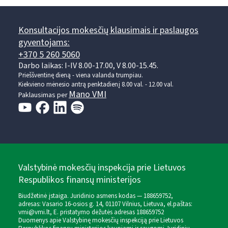
Konsultacijos mokesčių klausimais ir paslaugos
gyventojams:
+370 5 260 5060
Darbo laikas: I-IV 8.00-17.00, V 8.00-15.45.
Prieššventinę dieną - viena valanda trumpiau.
Kiekvieno mėnesio antrą penktadienį 8.00 val. - 12.00 val.
Mano VMI
Paklausimas per
Valstybinė mokesčių inspekcija prie Lietuvos
Respublikos finansų ministerijos
Biudžetinė įstaiga. Juridinio asmens kodas — 188659752,
adresas: Vasario 16-osios g. 14, 01107 Vilnius, Lietuva, el.paštas:
vmi@vmi.lt
, E. pristatymo dėžutės adresas 188659752
Duomenys apie Valstybinę mokesčių inspekciją prie Lietuvos