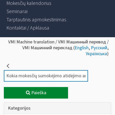
Mokesčių kalendorius
Seminarai
Tarptautinis apmokestinimas
Kontaktai / Apklausa
VMI Machine translation / VMI Машинный перевод /
VMI Машинний переклад (
English
,
Русский
,
Українська
)
Paieška
Kategorijos