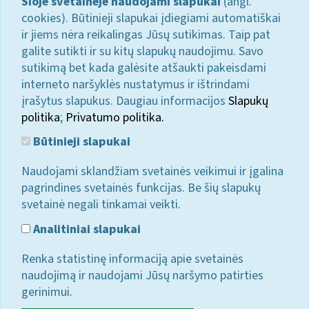
Šioje svetainėje naudojami slapukai
(angl.
cookies). Būtinieji slapukai įdiegiami automatiškai
ir jiems nėra reikalingas Jūsų sutikimas. Taip pat
galite sutikti ir su kitų slapukų naudojimu. Savo
sutikimą bet kada galėsite atšaukti pakeisdami
interneto naršyklės nustatymus ir ištrindami
įrašytus slapukus. Daugiau informacijos
Slapukų
politika
;
Privatumo politika.
Būtinieji slapukai
Naudojami sklandžiam svetainės veikimui ir įgalina
pagrindines svetainės funkcijas. Be šių slapukų
svetainė negali tinkamai veikti.
Analitiniai slapukai
Renka statistinę informaciją apie svetainės
naudojimą ir naudojami Jūsų naršymo patirties
gerinimui.