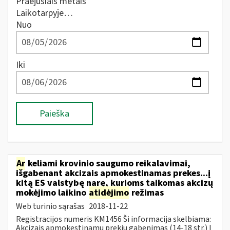
Praėjusiais metais
Laikotarpyje…
Nuo
Iki
Paieška
Ar
keliami krovinio saugumo reikalavimai,
išgabenant akcizais apmokestinamas prekes...į
kitą ES valstybę narę, kurioms taikomas akcizų
mokėjimo laikino
atidėjimo
režimas
Web turinio sąrašas
2018-11-22
Registracijos numeris KM1456 Ši informacija skelbiama:
Akcizais apmokestinamų prekių gabenimas (14-18 str.) Į