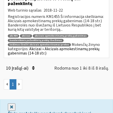
paženklintų
Web turinio sąrašas
2018-11-22
Registracijos numeris KM1455 Ši informacija skelbiama:
Akcizais apmokestinamų prekių gabenimas (14-18 str.)
Banderolės nuo išvežamų iš Lietuvos Respublikos į bet
kurią kitą valstybę ar teritoriją...
akc404
akcizai
akcizais apmokestinamų prekių gabenimas
banderolėmis paženklintų prekių išvežimas
Mokesčių žinyno
leidimas išvežti akcizais apmokestinamas prekes
kategorijos:
Akcizai » Akcizais apmokestinamų prekių
gabenimas (14-18 str.)
10 Įrašų(-ai)
Rodoma nuo 1 iki 8 iš 8 irašų.
1
Uždaryti