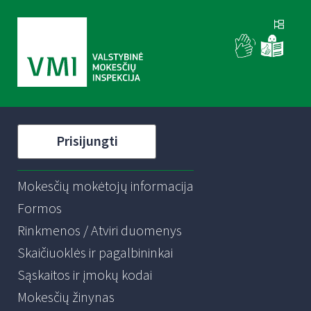
Prisijungti
Mokesčių mokėtojų informacija
Formos
Rinkmenos / Atviri duomenys
Skaičiuoklės ir pagalbininkai
Sąskaitos ir įmokų kodai
Mokesčių žinynas