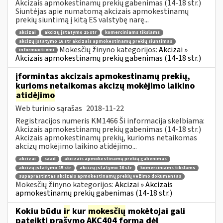
Akcizais apmokestinamų prekių gabenimas (14-18 str.)
Siuntėjas apie numatomą akcizais apmokestinamų
prekių siuntimą į kitą ES valstybę narę...
akcizai
akcizų įstatymo 15 str
komerciniams tikslams
akcizų įstatymo 16 str akcizais apmokestinamų prekių siuntimas
Mokesčių žinyno kategorijos:
Akcizai »
informuoti vmi
Akcizais apmokestinamų prekių gabenimas (14-18 str.)
įformintas akcizais apmokestinamų prekių,
kurioms netaikomas akcizų mokėjimo laikino
atidėjimo
Web turinio sąrašas
2018-11-22
Registracijos numeris KM1466 Ši informacija skelbiama:
Akcizais apmokestinamų prekių gabenimas (14-18 str.)
Akcizais apmokestinamų prekių, kurioms netaikomas
akcizų mokėjimo laikino atidėjimo...
akcizai
saad
akcizais apmokestinamų prekių gabenimas
akcizų įstatymo 15 str
akcizų įstatymo 16 str
komerciniams tikslams
supaprastintas akcizais apmokestinamų prekių vežimo dokumentas
Mokesčių žinyno kategorijos:
Akcizai » Akcizais
apmokestinamų prekių gabenimas (14-18 str.)
Kokiu būdu
ir
kur
mokesčių
mokėtojai gali
pateikti prašymo AKC404 formą dėl