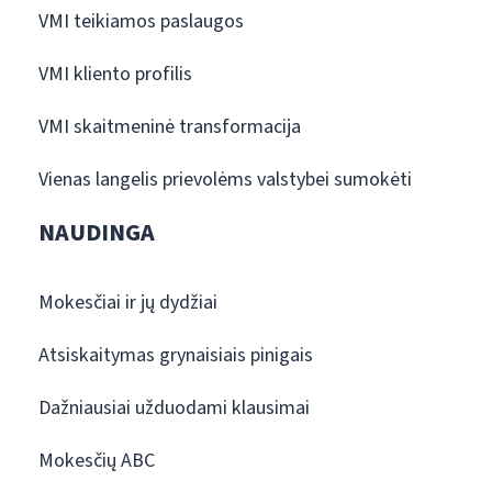
VMI teikiamos paslaugos
VMI kliento profilis
VMI skaitmeninė transformacija
Vienas langelis prievolėms valstybei sumokėti
NAUDINGA
Mokesčiai ir jų dydžiai
Atsiskaitymas grynaisiais pinigais
Dažniausiai užduodami klausimai
Mokesčių ABC