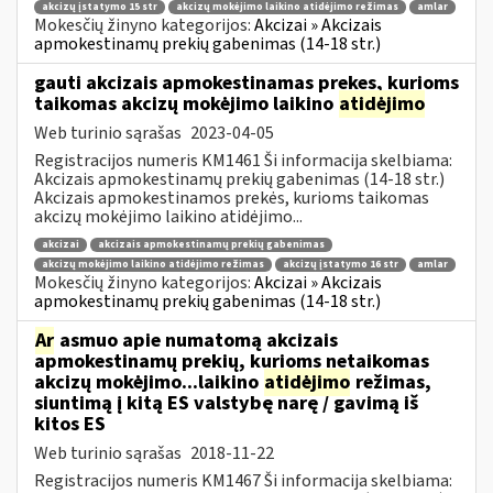
akcizų įstatymo 15 str
akcizų mokėjimo laikino atidėjimo režimas
amlar
Mokesčių žinyno kategorijos:
Akcizai » Akcizais
apmokestinamų prekių gabenimas (14-18 str.)
gauti akcizais apmokestinamas prekes, kurioms
taikomas akcizų mokėjimo laikino
atidėjimo
Web turinio sąrašas
2023-04-05
Registracijos numeris KM1461 Ši informacija skelbiama:
Akcizais apmokestinamų prekių gabenimas (14-18 str.)
Akcizais apmokestinamos prekės, kurioms taikomas
akcizų mokėjimo laikino atidėjimo...
akcizai
akcizais apmokestinamų prekių gabenimas
akcizų mokėjimo laikino atidėjimo režimas
akcizų įstatymo 16 str
amlar
Mokesčių žinyno kategorijos:
Akcizai » Akcizais
apmokestinamų prekių gabenimas (14-18 str.)
Ar
asmuo apie numatomą akcizais
apmokestinamų prekių, kurioms netaikomas
akcizų mokėjimo...laikino
atidėjimo
režimas,
siuntimą į kitą ES valstybę narę / gavimą iš
kitos ES
Web turinio sąrašas
2018-11-22
Registracijos numeris KM1467 Ši informacija skelbiama: