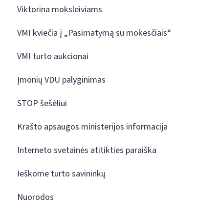
Viktorina moksleiviams
VMI kviečia į „Pasimatymą su mokesčiais“
VMI turto aukcionai
Įmonių VDU palyginimas
STOP šešėliui
Krašto apsaugos ministerijos informacija
Interneto svetainės atitikties paraiška
Ieškome turto savininkų
Nuorodos