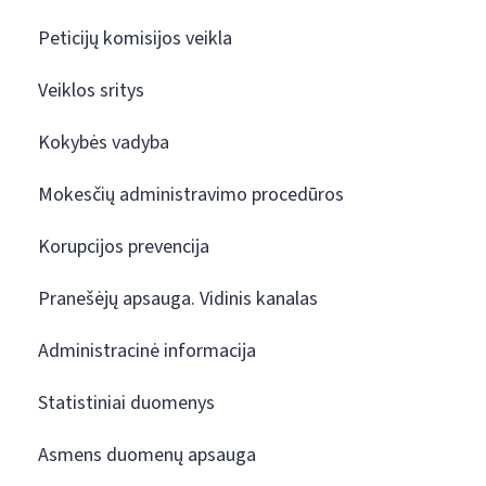
Peticijų komisijos veikla
Veiklos sritys
Kokybės vadyba
Mokesčių administravimo procedūros
Korupcijos prevencija
Pranešėjų apsauga. Vidinis kanalas
Administracinė informacija
Statistiniai duomenys
Asmens duomenų apsauga