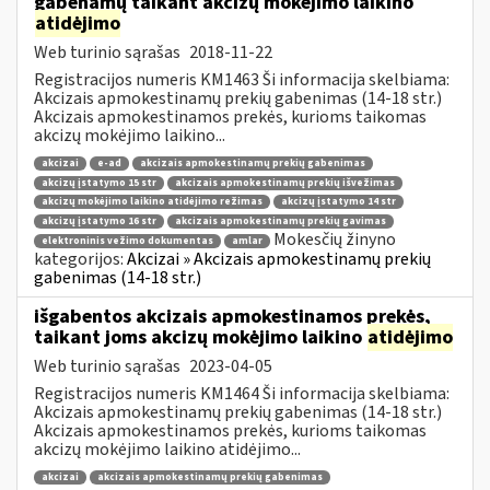
gabenamų taikant akcizų mokėjimo laikino
atidėjimo
Web turinio sąrašas
2018-11-22
Registracijos numeris KM1463 Ši informacija skelbiama:
Akcizais apmokestinamų prekių gabenimas (14-18 str.)
Akcizais apmokestinamos prekės, kurioms taikomas
akcizų mokėjimo laikino...
akcizai
e-ad
akcizais apmokestinamų prekių gabenimas
akcizų įstatymo 15 str
akcizais apmokestinamų prekių išvežimas
akcizų mokėjimo laikino atidėjimo režimas
akcizų įstatymo 14 str
akcizų įstatymo 16 str
akcizais apmokestinamų prekių gavimas
Mokesčių žinyno
elektroninis vežimo dokumentas
amlar
kategorijos:
Akcizai » Akcizais apmokestinamų prekių
gabenimas (14-18 str.)
išgabentos akcizais apmokestinamos prekės,
taikant joms akcizų mokėjimo laikino
atidėjimo
Web turinio sąrašas
2023-04-05
Registracijos numeris KM1464 Ši informacija skelbiama:
Akcizais apmokestinamų prekių gabenimas (14-18 str.)
Akcizais apmokestinamos prekės, kurioms taikomas
akcizų mokėjimo laikino atidėjimo...
akcizai
akcizais apmokestinamų prekių gabenimas