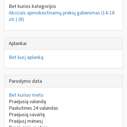
Bet kurios kategorijos
Akcizais apmokestinamų prekių gabenimas (14-18
str.)
(8)
Aplankai
Bet kurį aplanką
Parodymo data
Bet kuriuo metu
Praėjusią valandą
Paskutines 24 valandas
Praėjusią savaitę
Praėjusį mėnesį