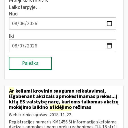
Praėjusiais metais
Laikotarpyje…
Nuo
Iki
Paieška
Ar
keliami krovinio saugumo reikalavimai,
išgabenant akcizais apmokestinamas prekes...į
kitą ES valstybę narę, kurioms taikomas akcizų
mokėjimo laikino
atidėjimo
režimas
Web turinio sąrašas
2018-11-22
Registracijos numeris KM1456 Ši informacija skelbiama:
Akcizais apmokestinamų prekių gabenimas (14-18 str.) Į