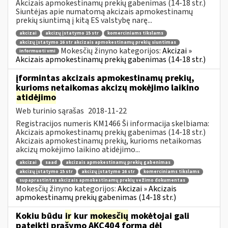
Akcizais apmokestinamų prekių gabenimas (14-18 str.)
Siuntėjas apie numatomą akcizais apmokestinamų
prekių siuntimą į kitą ES valstybę narę...
akcizai
akcizų įstatymo 15 str
komerciniams tikslams
akcizų įstatymo 16 str akcizais apmokestinamų prekių siuntimas
Mokesčių žinyno kategorijos:
Akcizai »
informuoti vmi
Akcizais apmokestinamų prekių gabenimas (14-18 str.)
įformintas akcizais apmokestinamų prekių,
kurioms netaikomas akcizų mokėjimo laikino
atidėjimo
Web turinio sąrašas
2018-11-22
Registracijos numeris KM1466 Ši informacija skelbiama:
Akcizais apmokestinamų prekių gabenimas (14-18 str.)
Akcizais apmokestinamų prekių, kurioms netaikomas
akcizų mokėjimo laikino atidėjimo...
akcizai
saad
akcizais apmokestinamų prekių gabenimas
akcizų įstatymo 15 str
akcizų įstatymo 16 str
komerciniams tikslams
supaprastintas akcizais apmokestinamų prekių vežimo dokumentas
Mokesčių žinyno kategorijos:
Akcizai » Akcizais
apmokestinamų prekių gabenimas (14-18 str.)
Kokiu būdu
ir
kur
mokesčių
mokėtojai gali
pateikti prašymo AKC404 formą dėl