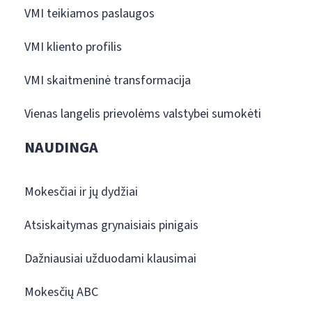
VMI teikiamos paslaugos
VMI kliento profilis
VMI skaitmeninė transformacija
Vienas langelis prievolėms valstybei sumokėti
NAUDINGA
Mokesčiai ir jų dydžiai
Atsiskaitymas grynaisiais pinigais
Dažniausiai užduodami klausimai
Mokesčių ABC