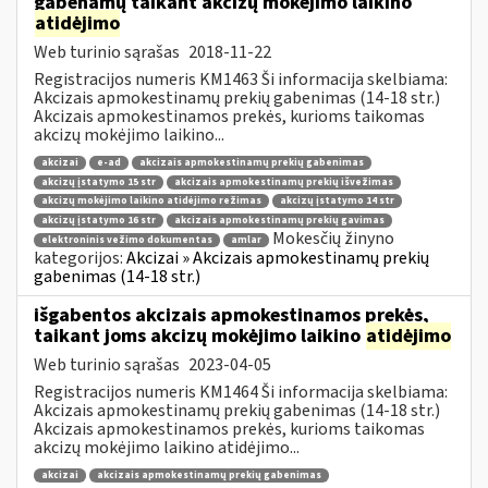
gabenamų taikant akcizų mokėjimo laikino
atidėjimo
Web turinio sąrašas
2018-11-22
Registracijos numeris KM1463 Ši informacija skelbiama:
Akcizais apmokestinamų prekių gabenimas (14-18 str.)
Akcizais apmokestinamos prekės, kurioms taikomas
akcizų mokėjimo laikino...
akcizai
e-ad
akcizais apmokestinamų prekių gabenimas
akcizų įstatymo 15 str
akcizais apmokestinamų prekių išvežimas
akcizų mokėjimo laikino atidėjimo režimas
akcizų įstatymo 14 str
akcizų įstatymo 16 str
akcizais apmokestinamų prekių gavimas
Mokesčių žinyno
elektroninis vežimo dokumentas
amlar
kategorijos:
Akcizai » Akcizais apmokestinamų prekių
gabenimas (14-18 str.)
išgabentos akcizais apmokestinamos prekės,
taikant joms akcizų mokėjimo laikino
atidėjimo
Web turinio sąrašas
2023-04-05
Registracijos numeris KM1464 Ši informacija skelbiama:
Akcizais apmokestinamų prekių gabenimas (14-18 str.)
Akcizais apmokestinamos prekės, kurioms taikomas
akcizų mokėjimo laikino atidėjimo...
akcizai
akcizais apmokestinamų prekių gabenimas