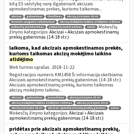
kitą ES valstybę narę išgabenant akcizais
apmokestinamas prekes, kurioms taikomas...
akcizai
gabenimas
išvežimas
akcizų įstatymo 15 str
krovinio saugumo reikalavimai
akcizų mokėjimo laikino atidėjimo režimas
Mokesčių
pakuočių plombavimas
pakuočių numeravimas
amlar
žinyno kategorijos:
Akcizai » Akcizais apmokestinamų
prekių gabenimas (14-18 str.)
laikoma, kad akcizais apmokestinamos prekės,
kurioms taikomas akcizų mokėjimo laikino
atidėjimo
Web turinio sąrašas
2018-11-22
Registracijos numeris KM1458 Ši informacija skelbiama:
Akcizais apmokestinamų prekių gabenimas (14-18 str.)
Akcizais apmokestinamų prekių, kurioms taikomas
akcizų mokėjimo laikino...
akcizai
gabenimas
pranešimas
akcizų įstatymo 15 str
akcizų mokėjimo laikino atidėjimo režimas
akcizų įstatymo 14 str
akcizų įstatymo 16 str
akcizais apmokestinamų prekių gavimas
amlar
Mokesčių žinyno kategorijos:
Akcizai » Akcizais
apmokestinamų prekių gabenimas (14-18 str.)
pridėtas prie akcizais apmokestinamų prekių,