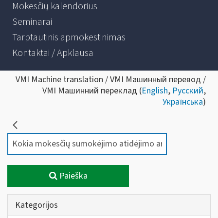
Mokesčių kalendorius
Seminarai
Tarptautinis apmokestinimas
Kontaktai / Apklausa
VMI Machine translation / VMI Машинный перевод /
VMI Машинний переклад (
English
,
Русский
,
Українська
)
Paieška
Kategorijos