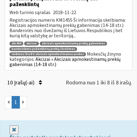
paženklintų
Web turinio sąrašas
2018-11-22
Registracijos numeris KM1455 Ši informacija skelbiama:
Akcizais apmokestinamų prekių gabenimas (14-18 str.)
Banderolės nuo išvežamų iš Lietuvos Respublikos į bet
kurią kitą valstybę ar teritoriją...
akc404
akcizai
akcizais apmokestinamų prekių gabenimas
banderolėmis paženklintų prekių išvežimas
Mokesčių žinyno
leidimas išvežti akcizais apmokestinamas prekes
kategorijos:
Akcizai » Akcizais apmokestinamų prekių
gabenimas (14-18 str.)
10 Įrašų(-ai)
Rodoma nuo 1 iki 8 iš 8 irašų.
1
Uždaryti