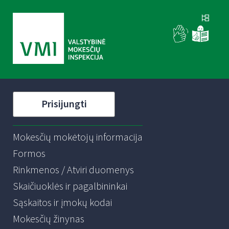
Prisijungti
Mokesčių mokėtojų informacija
Formos
Rinkmenos / Atviri duomenys
Skaičiuoklės ir pagalbininkai
Sąskaitos ir įmokų kodai
Mokesčių žinynas