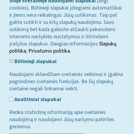
Šioje svetainėje naudojami slapukai
(angl.
cookies). Būtinieji slapukai įdiegiami automatiškai
ir jiems nėra reikalingas Jūsų sutikimas. Taip pat
galite sutikti ir su kitų slapukų naudojimu. Savo
sutikimą bet kada galėsite atšaukti pakeisdami
interneto naršyklės nustatymus ir ištrindami
įrašytus slapukus. Daugiau informacijos
Slapukų
politika
;
Privatumo politika.
Būtinieji slapukai
Naudojami sklandžiam svetainės veikimui ir įgalina
pagrindines svetainės funkcijas. Be šių slapukų
svetainė negali tinkamai veikti.
Analitiniai slapukai
Renka statistinę informaciją apie svetainės
naudojimą ir naudojami Jūsų naršymo patirties
gerinimui.