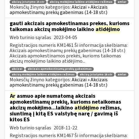
akcizų įstatymo 15 str
akcizų mokėjimo laikino atidėjimo režimas
amlar
Mokesčių žinyno kategorijos:
Akcizai » Akcizais
apmokestinamų prekių gabenimas (14-18 str.)
gauti akcizais apmokestinamas prekes, kurioms
taikomas akcizų mokėjimo laikino
atidėjimo
Web turinio sąrašas
2023-04-05
Registracijos numeris KM1461 Ši informacija skelbiama:
Akcizais apmokestinamų prekių gabenimas (14-18 str.)
Akcizais apmokestinamos prekės, kurioms taikomas
akcizų mokėjimo laikino atidėjimo...
akcizai
akcizais apmokestinamų prekių gabenimas
akcizų mokėjimo laikino atidėjimo režimas
akcizų įstatymo 16 str
amlar
Mokesčių žinyno kategorijos:
Akcizai » Akcizais
apmokestinamų prekių gabenimas (14-18 str.)
Ar
asmuo apie numatomą akcizais
apmokestinamų prekių, kurioms netaikomas
akcizų mokėjimo...laikino
atidėjimo
režimas,
siuntimą į kitą ES valstybę narę / gavimą iš
kitos ES
Web turinio sąrašas
2018-11-22
Registracijos numeris KM1467 Ši informacija skelbiama: