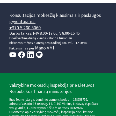
Konsultacijos mokesčių klausimais ir paslaugos
gyventojams:
+370 5 260 5060
Darbo laikas: I-IV 8.00-17.00, V 8.00-15.45.
Prieššventinę dieną - viena valanda trumpiau.
Kiekvieno mėnesio antrą penktadienį 8.00 val. - 12.00 val.
Mano VMI
Paklausimas per
Valstybinė mokesčių inspekcija prie Lietuvos
Respublikos finansų ministerijos
Biudžetinė įstaiga. Juridinio asmens kodas — 188659752,
adresas: Vasario 16-osios g. 14, 01107 Vilnius, Lietuva, el.paštas:
vmi@vmi.lt
, E. pristatymo dėžutės adresas 188659752
Duomenys apie Valstybinę mokesčių inspekciją prie Lietuvos