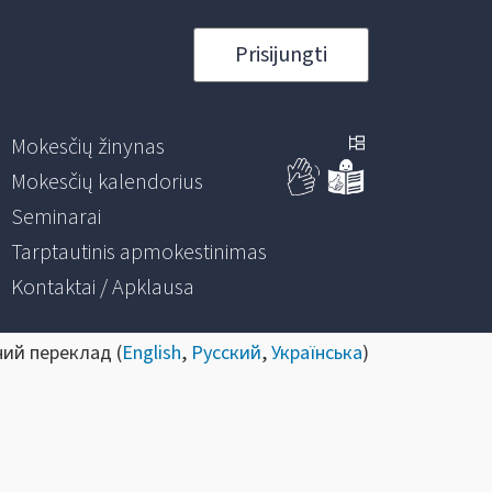
Prisijungti
Mokesčių žinynas
Mokesčių kalendorius
Seminarai
Tarptautinis apmokestinimas
Kontaktai / Apklausa
ний переклад (
English
,
Русский
,
Українська
)