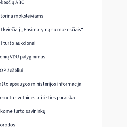
kesčių ABC
ktorina moksleiviams
I kviečia į „Pasimatymą su mokesčiais“
I turto aukcionai
onių VDU palyginimas
OP šešėliui
ašto apsaugos ministerijos informacija
terneto svetainės atitikties paraiška
škome turto savininkų
orodos