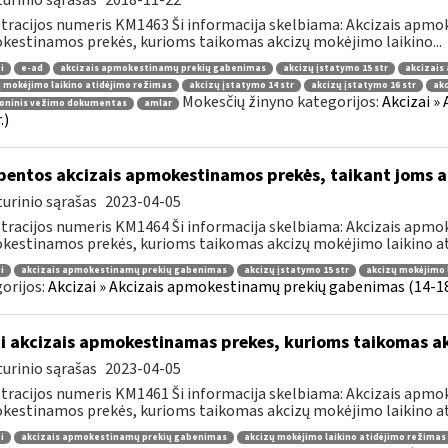
urinio sąrašas
2018-11-22
tracijos numeris KM1463 Ši informacija skelbiama: Akcizais apmok
estinamos prekės, kurioms taikomas akcizų mokėjimo laikino...
i
e-ad
akcizais apmokestinamų prekių gabenimas
akcizų įstatymo 15 str
akcizais
 mokėjimo laikino atidėjimo režimas
akcizų įstatymo 14 str
akcizų įstatymo 16 str
ak
Mokesčių žinyno kategorijos:
Akcizai »
roninis vežimo dokumentas
amlar
.)
bentos akcizais apmokestinamos prekės, taikant joms a
urinio sąrašas
2023-04-05
tracijos numeris KM1464 Ši informacija skelbiama: Akcizais apmok
estinamos prekės, kurioms taikomas akcizų mokėjimo laikino ati
i
akcizais apmokestinamų prekių gabenimas
akcizų įstatymo 15 str
akcizų mokėjimo 
orijos:
Akcizai » Akcizais apmokestinamų prekių gabenimas (14-18 
i akcizais apmokestinamas prekes, kurioms taikomas a
urinio sąrašas
2023-04-05
tracijos numeris KM1461 Ši informacija skelbiama: Akcizais apmok
estinamos prekės, kurioms taikomas akcizų mokėjimo laikino ati
i
akcizais apmokestinamų prekių gabenimas
akcizų mokėjimo laikino atidėjimo režimas