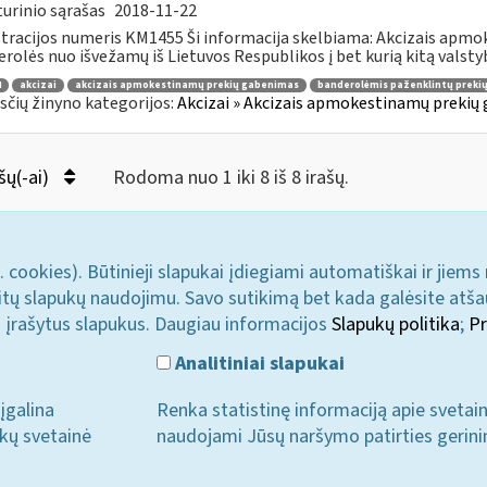
urinio sąrašas
2018-11-22
tracijos numeris KM1455 Ši informacija skelbiama: Akcizais apmo
rolės nuo išvežamų iš Lietuvos Respublikos į bet kurią kitą valstybę 
4
akcizai
akcizais apmokestinamų prekių gabenimas
banderolėmis paženklintų preki
čių žinyno kategorijos:
Akcizai » Akcizais apmokestinamų prekių 
šų(-ai)
Rodoma nuo 1 iki 8 iš 8 irašų.
. cookies). Būtinieji slapukai įdiegiami automatiškai ir jiems
u kitų slapukų naudojimu. Savo sutikimą bet kada galėsite atš
i įrašytus slapukus. Daugiau informacijos
Slapukų politika
;
Pr
Analitiniai slapukai
įgalina
Renka statistinę informaciją apie svetai
ukų svetainė
naudojami Jūsų naršymo patirties gerini