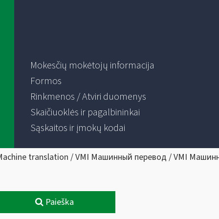
Mokesčių mokėtojų informacija
Formos
Rinkmenos / Atviri duomenys
Skaičiuoklės ir pagalbininkai
Sąskaitos ir įmokų kodai
Machine translation / VMI Машинный перевод / VMI Машин
Paieška