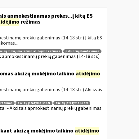
is apmokestinamas prekes...į kitą ES
tidėjimo
režimas
estinamų prekių gabenimas (14-18 str.) Į kitą ES
komas...
kcizų mokėjimo laikino atidėjimo režimas
pakuočių plombavimas
is apmokestinamų prekių gabenimas (14-18 str.)
komas akcizų mokėjimo laikino
atidėjimo
estinamų prekių gabenimas (14-18 str.) Akcizais
o režimas
akcizų įstatymo 14 str
akcizų įstatymo 16 str
zai » Akcizais apmokestinamų prekių gabenimas
ikant akcizų mokėjimo laikino
atidėjimo