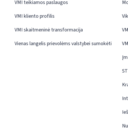
VMI teikiamos paslaugos
Mo
VMI kliento profilis
Vi
VMI skaitmeninė transformacija
VM
Vienas langelis prievolėms valstybei sumokėti
VM
Įm
ST
Kr
In
Ie
Nu