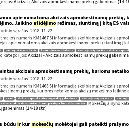
orijos:
Akcizai » Akcizais apmokestinamų prekių gabenimas (14-18 
muo apie numatomą akcizais apmokestinamų prekių, k
jimo...laikino
atidėjimo
režimas, siuntimą į kitą ES val
urinio sąrašas
2018-11-22
tracijos numeris KM1467 Ši informacija skelbiama: Akcizais apmo
ėjas apie numatomą akcizais apmokestinamų prekių siuntimą į kitą
i
akcizų įstatymo 15 str
komerciniams tikslams
akcizų įstatymo 16 str akcizais apm
o kategorijos:
Akcizai » Akcizais apmokestinamų prekių gabenimas 
mintas akcizais apmokestinamų prekių, kurioms netaik
urinio sąrašas
2018-11-22
tracijos numeris KM1466 Ši informacija skelbiama: Akcizais apmok
estinamų prekių, kurioms netaikomas akcizų mokėjimo laikino at
i
saad
akcizais apmokestinamų prekių gabenimas
akcizų įstatymo 15 str
akcizų į
Mokesčių žinyno kat
rastintas akcizais apmokestinamų prekių vežimo dokumentas
ų gabenimas (14-18 str.)
iu būdu
ir
kur
mokesčių
mokėtojai gali pateikti prašym