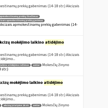
estinamų prekių gabenimas (14-18 str.) Akcizais
 apmokestinamų prekių išvežimas
cizais apmokestinamų prekių gavimas
 Akcizais apmokestinamų prekių gabenimas (14-
kcizų mokėjimo laikino
atidėjimo
estinamų prekių gabenimas (14-18 str.) Akcizais
dėjimo...
Mokesčių žinyno
laikino atidėjimo režimas
amlar
str.)
kcizų mokėjimo laikino
atidėjimo
estinamų prekių gabenimas (14-18 str.) Akcizais
dėjimo...
Mokesčių žinyno
akcizų įstatymo 16 str
amlar