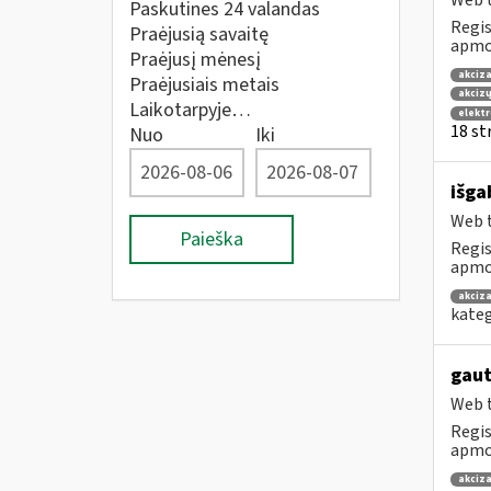
Web t
Paskutines 24 valandas
Regis
Praėjusią savaitę
apmok
Praėjusį mėnesį
akciza
Praėjusiais metais
akcizų
Laikotarpyje…
elekt
18 str
Nuo
Iki
išga
Web t
Paieška
Regis
apmok
akciza
kateg
gaut
Web t
Regis
apmok
akciza