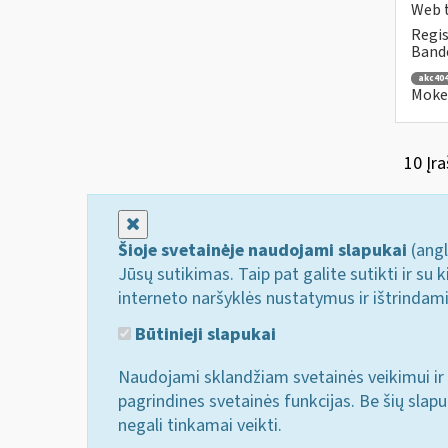
Web t
Regis
Bande
akc40
Mokes
10 Įra
Uždaryti
Šioje svetainėje naudojami slapukai
(angl
Jūsų sutikimas. Taip pat galite sutikti ir s
interneto naršyklės nustatymus ir ištrindam
Būtinieji slapukai
Naudojami sklandžiam svetainės veikimui ir 
pagrindines svetainės funkcijas. Be šių slap
negali tinkamai veikti.