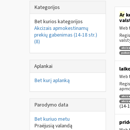
Kategorijos
Ar
ke
vals
Bet kurios kategorijos
Akcizais apmokestinamų
Web t
prekių gabenimas (14-18 str.)
Regis
valst
(8)
akciza
pakuo
Aplankai
laik
Web t
Bet kurį aplanką
Regis
apmok
akciza
akciz
Parodymo data
(14-18
Bet kuriuo metu
prid
Praėjusią valandą