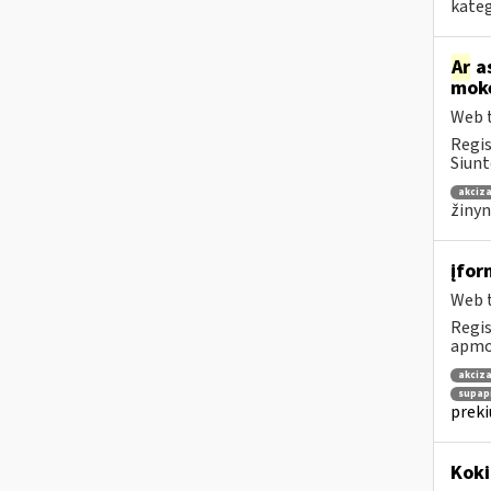
kateg
Ar
as
mokė
Web t
Regis
Siunt
akciza
žinyn
įfor
Web t
Regis
apmok
akciza
supap
preki
Kok