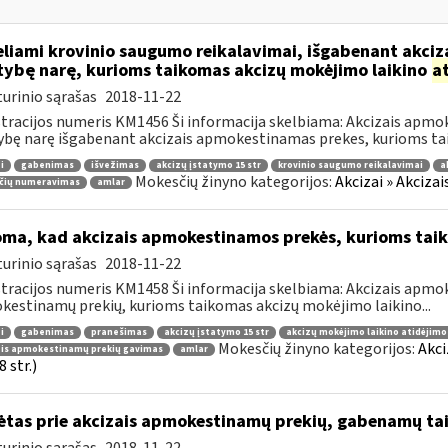
liami krovinio saugumo reikalavimai, išgabenant akciza
tybę narę, kurioms taikomas akcizų mokėjimo laikino
a
urinio sąrašas
2018-11-22
tracijos numeris KM1456 Ši informacija skelbiama: Akcizais apmok
ybę narę išgabenant akcizais apmokestinamas prekes, kurioms tai
i
gabenimas
išvežimas
akcizų įstatymo 15 str
krovinio saugumo reikalavimai
a
Mokesčių žinyno kategorijos:
Akcizai » Akciza
čių numeravimas
amlar
oma, kad akcizais apmokestinamos prekės, kurioms tai
urinio sąrašas
2018-11-22
tracijos numeris KM1458 Ši informacija skelbiama: Akcizais apmok
estinamų prekių, kurioms taikomas akcizų mokėjimo laikino...
i
gabenimas
pranešimas
akcizų įstatymo 15 str
akcizų mokėjimo laikino atidėjim
Mokesčių žinyno kategorijos:
Akci
ais apmokestinamų prekių gavimas
amlar
 str.)
ėtas prie akcizais apmokestinamų prekių, gabenamų ta