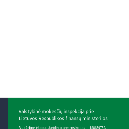
Valstybinė mokesčių inspekcija prie
Lietuvos Respublikos finansų ministerijos
Biudžetinė įstaiga. Juridinio asmens kodas — 188659752,