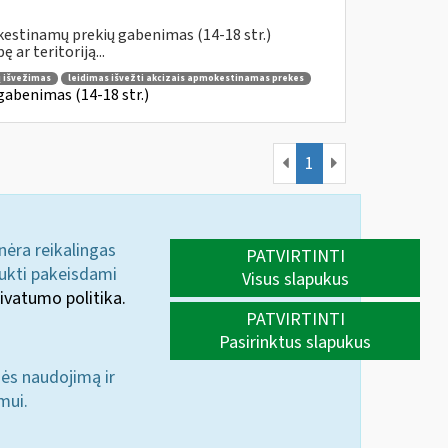
kestinamų prekių gabenimas (14-18 str.)
ar teritoriją...
ų išvežimas
leidimas išvežti akcizais apmokestinamas prekes
gabenimas (14-18 str.)
1
 nėra reikalingas
PATVIRTINTI
aukti pakeisdami
Visus slapukus
ivatumo politika.
PATVIRTINTI
Pasirinktus slapukus
nės naudojimą ir
mui.