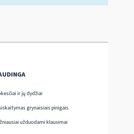
AUDINGA
kesčiai ir jų dydžiai
siskaitymas grynaisiais pinigais
žniausiai užduodami klausimai