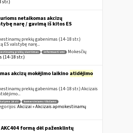
str.)
urioms netaikomas akcizų
stybę narę / gavimą iš kitos ES
kestinamų prekių gabenimas (14-18 str.)
 ES valstybę narę...
Mokesčių
okestinamų prekių siuntimas
informuoti vmi
(14-18 str.)
omas akcizų mokėjimo laikino
atidėjimo
estinamų prekių gabenimas (14-18 str.) Akcizais
idėjimo...
statymo 16 str
komerciniams tikslams
egorijos:
Akcizai » Akcizais apmokestinamų
o AKC404 formą dėl paženklintų