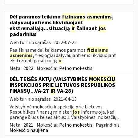
Dėl paramos teikimo
fiziniams
asmenims
,
dalyvaujantiems likviduojant
ekstremaliąją...situaciją
ir
šalinant
jos
padarinius
Web turinio sąrašas
2022-07-22
Paaiškiname dėl teikiamos paramos
fiziniams
asmenims
, tiesiogiai dalyvaujantiems likviduojant
ekstremaliąją situaciją
ir
...
Metai:
2022
Mokesčiai:
Pelno mokestis
DĖL TEISĖS AKTŲ (VALSTYBINĖS
MOKESČIŲ
INSPEKCIJOS PRIE LIETUVOS RESPUBLIKOS
FINANSŲ...VA-27
IR
VA-28)
Web turinio sąrašas
2021-04-13
Valstybinė mokesčių inspekcija prie Lietuvos
Respublikos finansų ministeri
jos
informuoja, kad
parengė šiuos teisės aktus: 1. Valstybinės mokesčių...
Metai:
2021
Mokesčiai:
Pelno mokestis
Pagrindinis:
Mokesčio naujiena