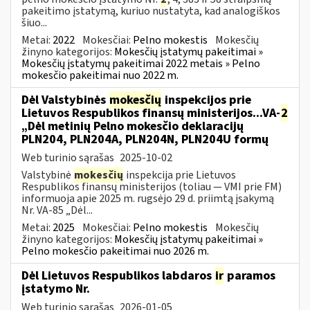
pakeitimo įstatymą, kuriuo nustatyta, kad analogiškos
šiuo...
Metai:
2022
Mokesčiai:
Pelno mokestis
Mokesčių
žinyno kategorijos:
Mokesčių įstatymų pakeitimai »
Mokesčių įstatymų pakeitimai 2022 metais » Pelno
mokesčio pakeitimai nuo 2022 m.
Dėl Valstybinės
mokesčių
inspekcijos prie
Lietuvos Respublikos finansų ministerijos...VA-
2
„Dėl metinių Pelno mokesčio deklaracijų
PLN204, PLN204A, PLN204N, PLN204U formų
Web turinio sąrašas
2025-10-02
Valstybinė
mokesčių
inspekcija prie Lietuvos
Respublikos finansų ministerijos (toliau — VMI prie FM)
informuoja apie 2025 m. rugsėjo 29 d. priimtą įsakymą
Nr. VA-85 „Dėl...
Metai:
2025
Mokesčiai:
Pelno mokestis
Mokesčių
žinyno kategorijos:
Mokesčių įstatymų pakeitimai »
Pelno mokesčio pakeitimai nuo 2026 m.
Dėl Lietuvos Respublikos labdaros
ir
paramos
įstatymo Nr.
Web turinio sąrašas
2026-01-05