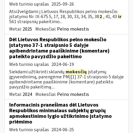
Web turinio sąrašas
2025-09-26
Atsižvelgdami į Lietuvos Respublikos pelno mokesčio
įstatymo Nr. IX-675 5, 17, 18, 30, 33, 34, 35, 38
2
, 41, 43
ir
561 straipsnių pakeitimo...
Metai:
2025
Mokesčiai:
Pelno mokestis
Dėl Lietuvos Respublikos pelno mokesčio
įstatymo 37-1 straipsnio 5 dalyje
apibendrintame paaiškinime (komentare)
pateikto pavyzdžio pakeitimo
Web turinio sąrašas
2024-06-19
Siekdami užtikrinti sklandų
mokesčių
įstatymų
įgyvendinimą, parengėme PMĮ[1] 37-1 straipsnio 5 dalyje
apibendrintame paaiškinime (komentare) pateikto
pavyzdžio pakeitimą....
Metai:
2024
Mokesčiai:
Pelno mokestis
Informacinis pranešimas dėl Lietuvos
Respublikos minimalaus subjektų grupių
apmokestinimo lygio užtikrinimo įstatymo
priėmimo
Web turinio sąrašas
2024-06-25