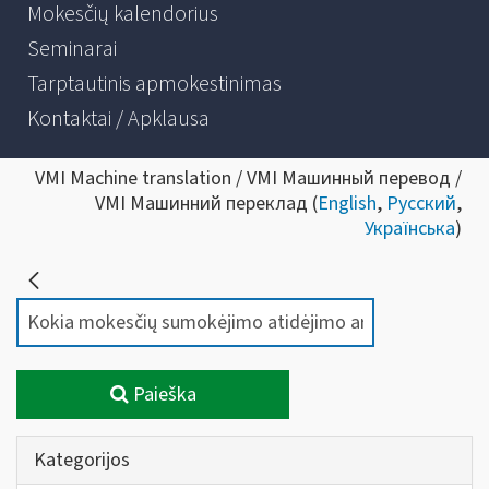
Mokesčių kalendorius
Seminarai
Tarptautinis apmokestinimas
Kontaktai / Apklausa
VMI Machine translation / VMI Машинный перевод /
VMI Машинний переклад (
English
,
Русский
,
Українська
)
Paieška
Kategorijos