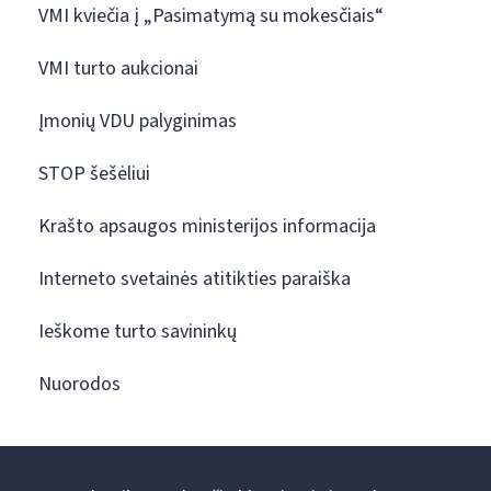
VMI kviečia į „Pasimatymą su mokesčiais“
VMI turto aukcionai
Įmonių VDU palyginimas
STOP šešėliui
Krašto apsaugos ministerijos informacija
Interneto svetainės atitikties paraiška
Ieškome turto savininkų
Nuorodos