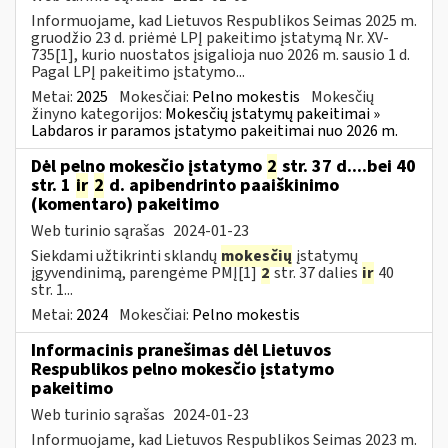
Informuojame, kad Lietuvos Respublikos Seimas 2025 m.
gruodžio 23 d. priėmė LPĮ pakeitimo įstatymą Nr. XV-
735[1], kurio nuostatos įsigalioja nuo 2026 m. sausio 1 d.
Pagal LPĮ pakeitimo įstatymo...
Metai:
2025
Mokesčiai:
Pelno mokestis
Mokesčių
žinyno kategorijos:
Mokesčių įstatymų pakeitimai »
Labdaros ir paramos įstatymo pakeitimai nuo 2026 m.
Dėl pelno mokesčio įstatymo
2
str. 37 d....bei 40
str. 1
ir
2
d. apibendrinto paaiškinimo
(komentaro) pakeitimo
Web turinio sąrašas
2024-01-23
Siekdami užtikrinti sklandų
mokesčių
įstatymų
įgyvendinimą, parengėme PMĮ[1]
2
str. 37 dalies
ir
40
str. 1...
Metai:
2024
Mokesčiai:
Pelno mokestis
Informacinis pranešimas dėl Lietuvos
Respublikos pelno mokesčio įstatymo
pakeitimo
Web turinio sąrašas
2024-01-23
Informuojame, kad Lietuvos Respublikos Seimas 2023 m.