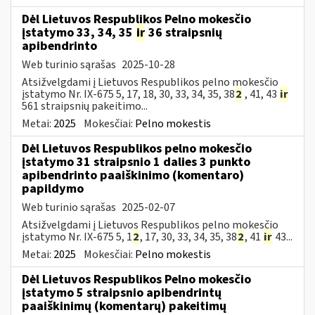
Dėl Lietuvos Respublikos Pelno mokesčio
įstatymo 33, 34, 35
ir
36 straipsnių
apibendrinto
Web turinio sąrašas
2025-10-28
Atsižvelgdami į Lietuvos Respublikos pelno mokesčio
įstatymo Nr. IX-675 5, 17, 18, 30, 33, 34, 35, 38
2
, 41, 43
ir
561 straipsnių pakeitimo...
Metai:
2025
Mokesčiai:
Pelno mokestis
Dėl Lietuvos Respublikos pelno mokesčio
įstatymo 31 straipsnio 1 dalies 3 punkto
apibendrinto paaiškinimo (komentaro)
papildymo
Web turinio sąrašas
2025-02-07
Atsižvelgdami į Lietuvos Respublikos pelno mokesčio
įstatymo Nr. IX-675 5, 1
2
, 17, 30, 33, 34, 35, 38
2
, 41
ir
43...
Metai:
2025
Mokesčiai:
Pelno mokestis
Dėl Lietuvos Respublikos Pelno mokesčio
įstatymo 5 straipsnio apibendrintų
paaiškinimų (komentarų) pakeitimų