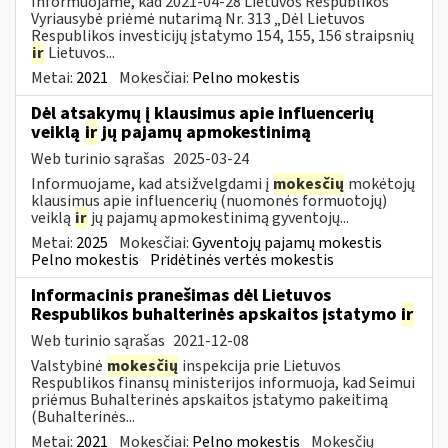
Informuojame, kad 2021-04-28 Lietuvos Respublikos
Vyriausybė priėmė nutarimą Nr. 313 „Dėl Lietuvos
Respublikos investicijų įstatymo 154, 155, 156 straipsnių
ir
Lietuvos...
Metai:
2021
Mokesčiai:
Pelno mokestis
Dėl atsakymų į klausimus apie influencerių
veiklą
ir
jų pajamų apmokestinimą
Web turinio sąrašas
2025-03-24
Informuojame, kad atsižvelgdami į
mokesčių
mokėtojų
klausimus apie influencerių (nuomonės formuotojų)
veiklą
ir
jų pajamų apmokestinimą gyventojų...
Metai:
2025
Mokesčiai:
Gyventojų pajamų mokestis
Pelno mokestis
Pridėtinės vertės mokestis
Informacinis pranešimas dėl Lietuvos
Respublikos buhalterinės apskaitos įstatymo
ir
Web turinio sąrašas
2021-12-08
Valstybinė
mokesčių
inspekcija prie Lietuvos
Respublikos finansų ministerijos informuoja, kad Seimui
priėmus Buhalterinės apskaitos įstatymo pakeitimą
(Buhalterinės...
Metai:
2021
Mokesčiai:
Pelno mokestis
Mokesčių