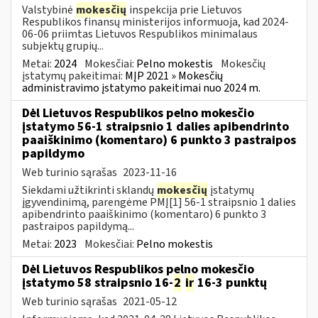
Valstybinė
mokesčių
inspekcija prie Lietuvos
Respublikos finansų ministerijos informuoja, kad 2024-
06-06 priimtas Lietuvos Respublikos minimalaus
subjektų grupių...
Metai:
2024
Mokesčiai:
Pelno mokestis
Mokesčių
įstatymų pakeitimai:
MĮP 2021 » Mokesčių
administravimo įstatymo pakeitimai nuo 2024 m.
Dėl Lietuvos Respublikos pelno mokesčio
įstatymo 56-1 straipsnio 1 dalies apibendrinto
paaiškinimo (komentaro) 6 punkto 3 pastraipos
papildymo
Web turinio sąrašas
2023-11-16
Siekdami užtikrinti sklandų
mokesčių
įstatymų
įgyvendinimą, parengėme PMĮ[1] 56-1 straipsnio 1 dalies
apibendrinto paaiškinimo (komentaro) 6 punkto 3
pastraipos papildymą...
Metai:
2023
Mokesčiai:
Pelno mokestis
Dėl Lietuvos Respublikos pelno mokesčio
įstatymo 58 straipsnio 16-
2
ir
16-3 punktų
Web turinio sąrašas
2021-05-12