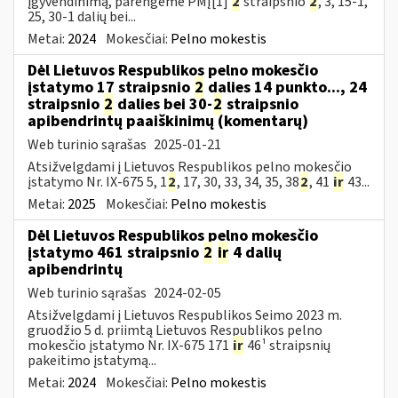
įgyvendinimą, parengėme PMĮ[1]
2
straipsnio
2
, 3, 15-1,
25, 30-1 dalių bei...
Metai:
2024
Mokesčiai:
Pelno mokestis
Dėl Lietuvos Respublikos pelno mokesčio
įstatymo 17 straipsnio
2
dalies 14 punkto..., 24
straipsnio
2
dalies bei 30-
2
straipsnio
apibendrintų paaiškinimų (komentarų)
Web turinio sąrašas
2025-01-21
Atsižvelgdami į Lietuvos Respublikos pelno mokesčio
įstatymo Nr. IX-675 5, 1
2
, 17, 30, 33, 34, 35, 38
2
, 41
ir
43...
Metai:
2025
Mokesčiai:
Pelno mokestis
Dėl Lietuvos Respublikos pelno mokesčio
įstatymo 461 straipsnio
2
ir
4 dalių
apibendrintų
Web turinio sąrašas
2024-02-05
Atsižvelgdami į Lietuvos Respublikos Seimo 2023 m.
gruodžio 5 d. priimtą Lietuvos Respublikos pelno
mokesčio įstatymo Nr. IX-675 171
ir
46¹ straipsnių
pakeitimo įstatymą...
Metai:
2024
Mokesčiai:
Pelno mokestis