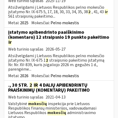
Web turinio sąrašas
2025-11-19
Atsižvelgdami į Lietuvos Respublikos pelno mokesčio
įstatymo Nr. IX-675 5, 17, 18, 30, 33, 34, 35, 38
2
, 41, 43
ir
561 straipsnių pakeitimo...
Metai:
2025
Mokesčiai:
Pelno mokestis
įstatymo apibendrinto paaiškinimo
(komentaro) 12 straipsnio 19 punkto pakeitimo
ir
Web turinio sąrašas
2026-05-27
Atsižvelgdami į Lietuvos Respublikos pelno mokesčio
įstatymo Nr. IX-675 1
2
straipsnio pakeitimo įstatymą
Nr. Nr. XV-839, kuris įsigaliojo 2026 m. gegužės 1 d.,
parengėme...
Metai:
2026
Mokesčiai:
Pelno mokestis
., 30 STR.
2
IR
4 DALIŲ APIBENDRINTŲ
PAAIŠKINIMŲ (KOMENTARŲ) PAKEITIMO
Web turinio sąrašas
2021-04-13
Valstybinė
mokesčių
inspekcija prie Lietuvos
Respublikos finansų ministerijos, vadovaudamasi
Lietuvos Respublikos
mokesčių
administravimo
įstatymo...