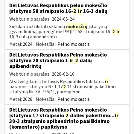
Dėl Lietuvos Respublikos pelno mokesčio
įstatymo 58 straipsnio 16-
2
ir
16-3 dalių
Web turinio sąrašas
2024-05-24
Siekdami užtikrinti sklandų
mokesčių
įstatymų
įgyvendinimą, parengėme PMĮ[1] 58 straipsnio 16-
2
ir
16-3 dalių apibendrinto...
Metai:
2024
Mokesčiai:
Pelno mokestis
Dėl Lietuvos Respublikos Pelno mokesčio
įstatymo 28 straipsnio 1
ir
2
dalių
apibendrintų
Web turinio sąrašas
2026-02-10
Atsižvelgdami į Lietuvos Respublikos labdaros
ir
paramos įstatymo Nr. I-17
2
11 straipsnio pakeitimo
įstatymą Nr. XV-735[1], parengėme...
Metai:
2026
Mokesčiai:
Pelno mokestis
Dėl Lietuvos Respublikos Pelno mokesčio
įstatymo 17 straipsnio
2
dalies pakeitimo...
ir
30-3 straipsnio apibendrinto paaiškinimo
(komentaro) papildymo