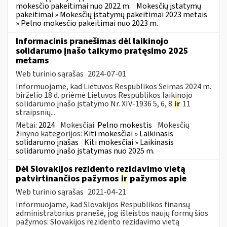
mokesčio pakeitimai nuo 2022 m.
Mokesčių įstatymų
pakeitimai » Mokesčių įstatymų pakeitimai 2023 metais
» Pelno mokesčio pakeitimai nuo 2023 m.
Informacinis pranešimas dėl laikinojo
solidarumo įnašo taikymo pratęsimo 2025
metams
Web turinio sąrašas
2024-07-01
Informuojame, kad Lietuvos Respublikos Seimas 2024 m.
birželio 18 d. priėmė Lietuvos Respublikos laikinojo
solidarumo įnašo įstatymo Nr. XIV-1936 5, 6, 8
ir
11
straipsnių...
Metai:
2024
Mokesčiai:
Pelno mokestis
Mokesčių
žinyno kategorijos:
Kiti mokesčiai » Laikinasis
solidarumo įnašas
Kiti mokesčiai » Laikinasis
solidarumo įnašo įstatymas nuo 2025 m.
Dėl Slovakijos rezidento rezidavimo vietą
patvirtinančios pažymos
ir
pažymos apie
Web turinio sąrašas
2021-04-21
Informuojame, kad Slovakijos Respublikos finansų
administratorius pranešė, jog išleistos naujų formų šios
pažymos: Slovakijos rezidento rezidavimo vietą