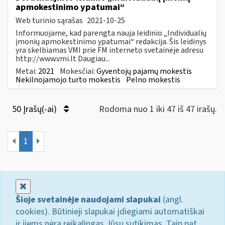
apmokestinimo ypatumai“
Web turinio sąrašas
2021-10-25
Informuojame, kad parengta nauja leidinio „Individualių
įmonių apmokestinimo ypatumai“ redakcija. Šis leidinys
yra skelbiamas VMI prie FM interneto svetainėje adresu
http://www.vmi.lt Daugiau...
Metai:
2021
Mokesčiai:
Gyventojų pajamų mokestis
Nekilnojamojo turto mokestis
Pelno mokestis
50 Įrašų(-ai)
Rodoma nuo 1 iki 47 iš 47 irašų.
1
Uždaryti
Šioje svetainėje naudojami slapukai
(angl.
cookies). Būtinieji slapukai įdiegiami automatiškai
ir jiems nėra reikalingas Jūsų sutikimas. Taip pat