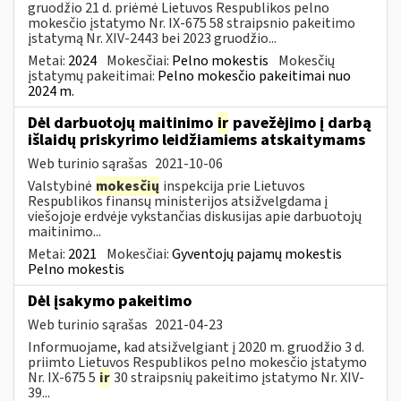
gruodžio 21 d. priėmė Lietuvos Respublikos pelno
mokesčio įstatymo Nr. IX-675 58 straipsnio pakeitimo
įstatymą Nr. XIV-2443 bei 2023 gruodžio...
Metai:
2024
Mokesčiai:
Pelno mokestis
Mokesčių
įstatymų pakeitimai:
Pelno mokesčio pakeitimai nuo
2024 m.
Dėl darbuotojų maitinimo
ir
pavežėjimo į darbą
išlaidų priskyrimo leidžiamiems atskaitymams
Web turinio sąrašas
2021-10-06
Valstybinė
mokesčių
inspekcija prie Lietuvos
Respublikos finansų ministerijos atsižvelgdama į
viešojoje erdvėje vykstančias diskusijas apie darbuotojų
maitinimo...
Metai:
2021
Mokesčiai:
Gyventojų pajamų mokestis
Pelno mokestis
Dėl įsakymo pakeitimo
Web turinio sąrašas
2021-04-23
Informuojame, kad atsižvelgiant į 2020 m. gruodžio 3 d.
priimto Lietuvos Respublikos pelno mokesčio įstatymo
Nr. IX-675 5
ir
30 straipsnių pakeitimo įstatymo Nr. XIV-
39...