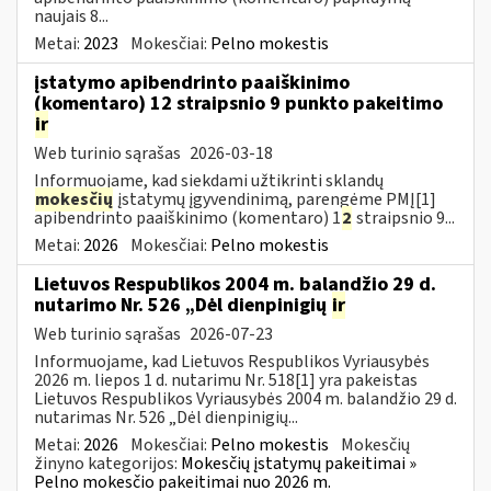
naujais 8...
Metai:
2023
Mokesčiai:
Pelno mokestis
įstatymo apibendrinto paaiškinimo
(komentaro) 12 straipsnio 9 punkto pakeitimo
ir
Web turinio sąrašas
2026-03-18
Informuojame, kad siekdami užtikrinti sklandų
mokesčių
įstatymų įgyvendinimą, parengėme PMĮ[1]
apibendrinto paaiškinimo (komentaro) 1
2
straipsnio 9...
Metai:
2026
Mokesčiai:
Pelno mokestis
Lietuvos Respublikos 2004 m. balandžio 29 d.
nutarimo Nr. 526 „Dėl dienpinigių
ir
Web turinio sąrašas
2026-07-23
Informuojame, kad Lietuvos Respublikos Vyriausybės
2026 m. liepos 1 d. nutarimu Nr. 518[1] yra pakeistas
Lietuvos Respublikos Vyriausybės 2004 m. balandžio 29 d.
nutarimas Nr. 526 „Dėl dienpinigių...
Metai:
2026
Mokesčiai:
Pelno mokestis
Mokesčių
žinyno kategorijos:
Mokesčių įstatymų pakeitimai »
Pelno mokesčio pakeitimai nuo 2026 m.