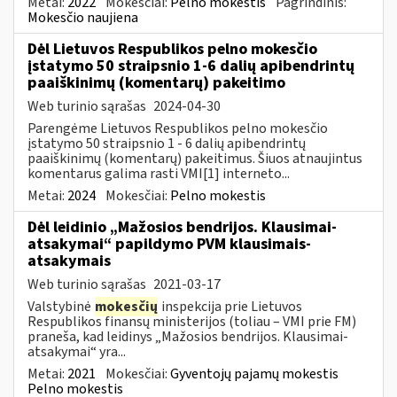
Metai:
2022
Mokesčiai:
Pelno mokestis
Pagrindinis:
Mokesčio naujiena
Dėl Lietuvos Respublikos pelno mokesčio
įstatymo 50 straipsnio 1-6 dalių apibendrintų
paaiškinimų (komentarų) pakeitimo
Web turinio sąrašas
2024-04-30
Parengėme Lietuvos Respublikos pelno mokesčio
įstatymo 50 straipsnio 1 - 6 dalių apibendrintų
paaiškinimų (komentarų) pakeitimus. Šiuos atnaujintus
komentarus galima rasti VMI[1] interneto...
Metai:
2024
Mokesčiai:
Pelno mokestis
Dėl leidinio „Mažosios bendrijos. Klausimai-
atsakymai“ papildymo PVM klausimais-
atsakymais
Web turinio sąrašas
2021-03-17
Valstybinė
mokesčių
inspekcija prie Lietuvos
Respublikos finansų ministerijos (toliau – VMI prie FM)
praneša, kad leidinys „Mažosios bendrijos. Klausimai-
atsakymai“ yra...
Metai:
2021
Mokesčiai:
Gyventojų pajamų mokestis
Pelno mokestis