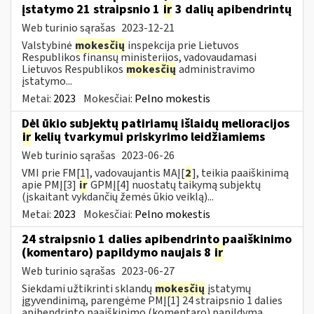
įstatymo 21 straipsnio 1
ir
3 dalių apibendrintų
Web turinio sąrašas
2023-12-21
Valstybinė
mokesčių
inspekcija prie Lietuvos
Respublikos finansų ministerijos, vadovaudamasi
Lietuvos Respublikos
mokesčių
administravimo
įstatymo...
Metai:
2023
Mokesčiai:
Pelno mokestis
Dėl ūkio subjektų patiriamų išlaidų melioracijos
ir
kelių tvarkymui priskyrimo leidžiamiems
Web turinio sąrašas
2023-06-26
VMI prie FM[1], vadovaujantis MAĮ[
2
], teikia paaiškinimą
apie PMĮ[3]
ir
GPMĮ[4] nuostatų taikymą subjektų
(įskaitant vykdančių žemės ūkio veiklą)...
Metai:
2023
Mokesčiai:
Pelno mokestis
24 straipsnio 1 dalies apibendrinto paaiškinimo
(komentaro) papildymo naujais 8
ir
Web turinio sąrašas
2023-06-27
Siekdami užtikrinti sklandų
mokesčių
įstatymų
įgyvendinimą, parengėme PMĮ[1] 24 straipsnio 1 dalies
apibendrinto paaiškinimo (komentaro) papildymą