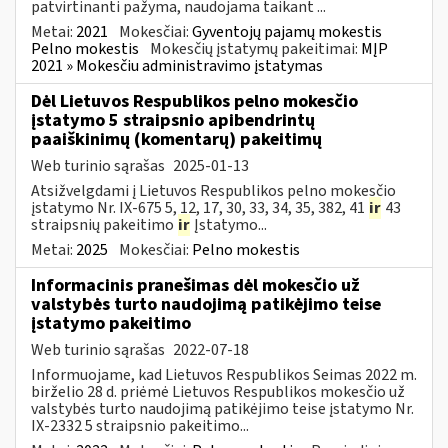
patvirtinanti pažyma, naudojama taikant ...
Metai:
2021
Mokesčiai:
Gyventojų pajamų mokestis
Pelno mokestis
Mokesčių įstatymų pakeitimai:
MĮP
2021 » Mokesčiu administravimo įstatymas
Dėl Lietuvos Respublikos pelno mokesčio
įstatymo 5 straipsnio apibendrintų
paaiškinimų (komentarų) pakeitimų
Web turinio sąrašas
2025-01-13
Atsižvelgdami į Lietuvos Respublikos pelno mokesčio
įstatymo Nr. IX-675 5, 12, 17, 30, 33, 34, 35, 382, 41
ir
43
straipsnių pakeitimo
ir
Įstatymo...
Metai:
2025
Mokesčiai:
Pelno mokestis
Informacinis pranešimas dėl mokesčio už
valstybės turto naudojimą patikėjimo teise
įstatymo pakeitimo
Web turinio sąrašas
2022-07-18
Informuojame, kad Lietuvos Respublikos Seimas 2022 m.
birželio 28 d. priėmė Lietuvos Respublikos mokesčio už
valstybės turto naudojimą patikėjimo teise įstatymo Nr.
IX-2332 5 straipsnio pakeitimo...