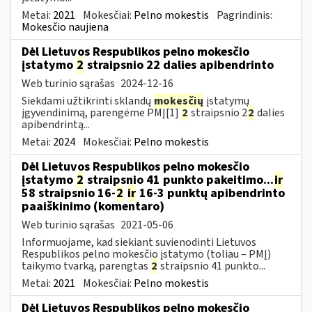
Metai:
2021
Mokesčiai:
Pelno mokestis
Pagrindinis:
Mokesčio naujiena
Dėl Lietuvos Respublikos pelno mokesčio
įstatymo
2
straipsnio 22 dalies apibendrinto
Web turinio sąrašas
2024-12-16
Siekdami užtikrinti sklandų
mokesčių
įstatymų
įgyvendinimą, parengėme PMĮ[1]
2
straipsnio 2
2
dalies
apibendrintą...
Metai:
2024
Mokesčiai:
Pelno mokestis
Dėl Lietuvos Respublikos pelno mokesčio
įstatymo
2
straipsnio 41 punkto pakeitimo...
ir
58 straipsnio 16-
2
ir
16-3 punktų apibendrinto
paaiškinimo (komentaro)
Web turinio sąrašas
2021-05-06
Informuojame, kad siekiant suvienodinti Lietuvos
Respublikos pelno mokesčio įstatymo (toliau – PMĮ)
taikymo tvarką, parengtas
2
straipsnio 41 punkto...
Metai:
2021
Mokesčiai:
Pelno mokestis
Dėl Lietuvos Respublikos pelno mokesčio