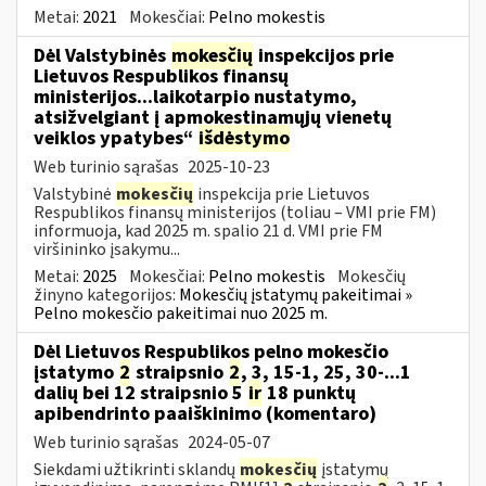
Metai:
2021
Mokesčiai:
Pelno mokestis
Dėl Valstybinės
mokesčių
inspekcijos prie
Lietuvos Respublikos finansų
ministerijos...laikotarpio nustatymo,
atsižvelgiant į apmokestinamųjų vienetų
veiklos ypatybes“
išdėstymo
Web turinio sąrašas
2025-10-23
Valstybinė
mokesčių
inspekcija prie Lietuvos
Respublikos finansų ministerijos (toliau – VMI prie FM)
informuoja, kad 2025 m. spalio 21 d. VMI prie FM
viršininko įsakymu...
Metai:
2025
Mokesčiai:
Pelno mokestis
Mokesčių
žinyno kategorijos:
Mokesčių įstatymų pakeitimai »
Pelno mokesčio pakeitimai nuo 2025 m.
Dėl Lietuvos Respublikos pelno mokesčio
įstatymo
2
straipsnio
2
, 3, 15-1, 25, 30-...1
dalių bei 12 straipsnio 5
ir
18 punktų
apibendrinto paaiškinimo (komentaro)
Web turinio sąrašas
2024-05-07
Siekdami užtikrinti sklandų
mokesčių
įstatymų