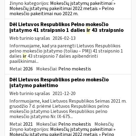
žinyno kategorijos:
Mokesčių įstatymų pakeitimai »
Mokesčių įstatymų pakeitimai 2022 metais » Pelno
mokesčio pakeitimai nuo 2022 m.
Dėl Lietuvos Respublikos Pelno mokesčio
įstatymo 41 straipsnio 1 dalies
ir
43 straipsnio
Web turinio sąrašas
2026-02-13
Informuojame, kad yra parengti Lietuvos Respublikos
pelno mokesčio įstatymo (toliau – PMĮ) 41 straipsnio 1
dalies
ir
43 straipsnio 7 dalies apibendrinti
paaiškinimai...
Metai:
2026
Mokesčiai:
Pelno mokestis
Dėl Lietuvos Respublikos pelno mokesčio
įstatymo pakeitimo
Web turinio sąrašas
2021-12-20
Informuojame, kad Lietuvos Respublikos Seimas 2021 m.
gruodžio 7 d. priėmė Lietuvos Respublikos pelno
mokesčio įstatymo Lietuvos Respublikos pelno
mokesčio įstatymo Nr. IX-675...
Metai:
2021
Mokesčiai:
Pelno mokestis
Mokesčių
žinyno kategorijos:
Mokesčių įstatymų pakeitimai »
Mokesčių įstatymų pakeitimai 2022 metais » Pelno