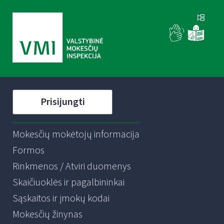
Prisijungti
Mokesčių mokėtojų informacija
Formos
Rinkmenos / Atviri duomenys
Skaičiuoklės ir pagalbininkai
Sąskaitos ir įmokų kodai
Mokesčių žinynas