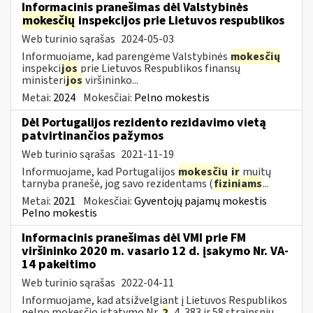
Informacinis pranešimas dėl Valstybinės
mokesčių
inspekcijos prie Lietuvos respublikos
Web turinio sąrašas
2024-05-03
Informuojame, kad parengėme Valstybinės
mokesčių
inspekci
jos
prie Lietuvos Respublikos finansų
ministeri
jos
viršininko...
Metai:
2024
Mokesčiai:
Pelno mokestis
Dėl Portugalijos rezidento rezidavimo vietą
patvirtinančios pažymos
Web turinio sąrašas
2021-11-19
Informuojame, kad Portugalijos
mokesčių
ir
muitų
tarnyba pranešė, jog savo rezidentams (
fiziniams
...
Metai:
2021
Mokesčiai:
Gyventojų pajamų mokestis
Pelno mokestis
Informacinis pranešimas dėl VMI prie FM
viršininko 2020 m. vasario 12 d. įsakymo Nr. VA-
14 pakeitimo
Web turinio sąrašas
2022-04-11
Informuojame, kad atsižvelgiant į Lietuvos Respublikos
pelno mokesčio įstatymo Nr.
2
, 4, 383 ir 58 straipsnių