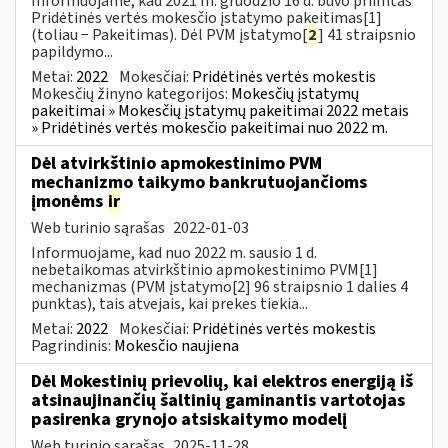
Informuojame, kad 2021 m. gruodžio 16 d. buvo priimtas
Pridėtinės vertės mokesčio įstatymo pakeitimas[1]
(toliau − Pakeitimas). Dėl PVM įstatymo[
2
] 41 straipsnio
papildymo...
Metai:
2022
Mokesčiai:
Pridėtinės vertės mokestis
Mokesčių žinyno kategorijos:
Mokesčių įstatymų
pakeitimai » Mokesčių įstatymų pakeitimai 2022 metais
» Pridėtinės vertės mokesčio pakeitimai nuo 2022 m.
Dėl atvirkštinio apmokestinimo PVM
mechanizmo taikymo bankrutuojančioms
įmonėms
ir
Web turinio sąrašas
2022-01-03
Informuojame, kad nuo 2022 m. sausio 1 d.
nebetaikomas atvirkštinio apmokestinimo PVM[1]
mechanizmas (PVM įstatymo[2] 96 straipsnio 1 dalies 4
punktas), tais atvejais, kai prekes tiekia...
Metai:
2022
Mokesčiai:
Pridėtinės vertės mokestis
Pagrindinis:
Mokesčio naujiena
Dėl Mokestinių prievolių, kai elektros energiją iš
atsinaujinančių šaltinių gaminantis vartotojas
pasirenka grynojo atsiskaitymo modelį
Web turinio sąrašas
2025-11-28