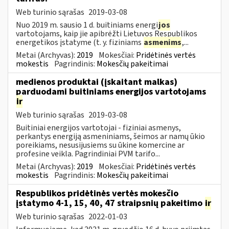
Web turinio sąrašas
2019-03-08
Nuo 2019 m. sausio 1 d. buitiniams energi
jos
vartotojams, kaip jie apibrėžti Lietuvos Respublikos
energetikos įstatyme (t. y. fiziniams
asmenims
,...
Metai (Archyvas):
2019
Mokesčiai:
Pridėtinės vertės
mokestis
Pagrindinis:
Mokesčių pakeitimai
medienos produktai (įskaitant malkas)
parduodami buitiniams energijos vartotojams
ir
Web turinio sąrašas
2019-03-08
Buitiniai energijos vartotojai - fiziniai asmenys,
perkantys energiją asmeniniams, šeimos ar namų ūkio
poreikiams, nesusijusiems su ūkine komercine ar
profesine veikla. Pagrindiniai PVM tarifo...
Metai (Archyvas):
2019
Mokesčiai:
Pridėtinės vertės
mokestis
Pagrindinis:
Mokesčių pakeitimai
Respublikos pridėtinės vertės mokesčio
įstatymo 4-1, 15, 40, 47 straipsnių pakeitimo
ir
Web turinio sąrašas
2022-01-03