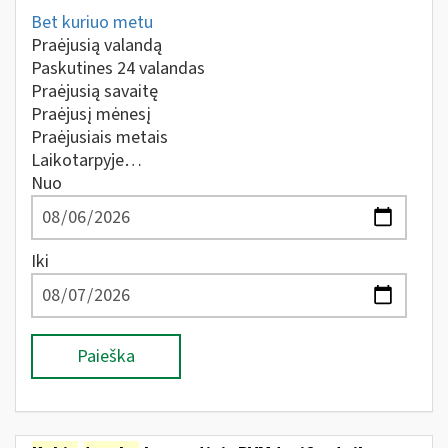
Bet kuriuo metu
Praėjusią valandą
Paskutines 24 valandas
Praėjusią savaitę
Praėjusį mėnesį
Praėjusiais metais
Laikotarpyje…
Nuo
Iki
Paieška