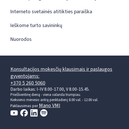
Interneto svetainės atitikties paraiška
Ieškome turto savininkų
Nuorodos
Konsultacijos mokesčių klausimais ir paslaugos
gyventojams:
+370 5 260 5060
Darbo laikas: I-IV 8.00-17.00, V 8.00-15.45.
Prieššventinę dieną - viena valanda trumpiau.
Kiekvieno mėnesio antrą penktadienį 8.00 val. - 12.00 val.
Mano VMI
Paklausimas per