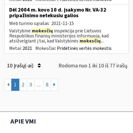
Dėl 2004 m. kovo 10 d. įsakymo Nr. VA-32
pripažinimo netekusiu galios
Web turinio sąrašas
2021-11-15
Valstybinė
mokesčių
inspekcija prie Lietuvos
Respublikos finansų ministerijos informuoja, kad
atsižvelgiant į tai, kad Valstybinės
mokesčių
...
Metai:
2021
Mokesčiai:
Pridėtinės vertės mokestis
10 Įrašų(-ai)
Rodoma nuo 1 iki 10 iš 77 irašų.
1
2
3
...
8
APIE VMI