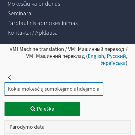
Mokesčių kalendorius
Seminarai
Tarptautinis apmokestinimas
Kontaktai / Apklausa
VMI Machine translation / VMI Машинный перевод /
VMI Машинний переклад (
English
,
Русский
,
Українська
)
Paieška
Parodymo data