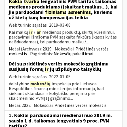
Kokia
tvarka
lengvatinis PVM tarifas taikomas
medienos produktams (įskaitant malkas...), kai
jie parduodami
fiziniams
asmenims
, kuriems
už kietą kurą kompensacijas teikia
Web turinio sąrašas
2019-03-08
Kai malkų
ir
/
ar
medienos produktų, skirtų kūrenimui,
pardavimui išrašoma PVM sąskaita faktūra (kasos kvitas
neišduodamas), tai parduodamų malkų /...
Metai (Archyvas):
2019
Mokesčiai:
Pridėtinės vertės
mokestis
Pagrindinis:
Mokesčių pakeitimai
Dėl su pridėtinės vertės mokesčio grąžinimu
susijusių formų
ir
jų užpildymo taisyklių
Web turinio sąrašas
2022-01-05
Valstybinė
mokesčių
inspekcija prie Lietuvos
Respublikos finansų ministerijos informuoja, kad
siekiant sklandaus ir kokybiško perėjimo prie
skaitmeninio PVM[1] grąžinimo...
Metai:
2022
Mokesčiai:
Pridėtinės vertės mokestis
1. Kokiai parduodamai medienai nuo 2019 m.
sausio 1 d. taikomas lengvatinis 9 proc. PVM
tarifas?