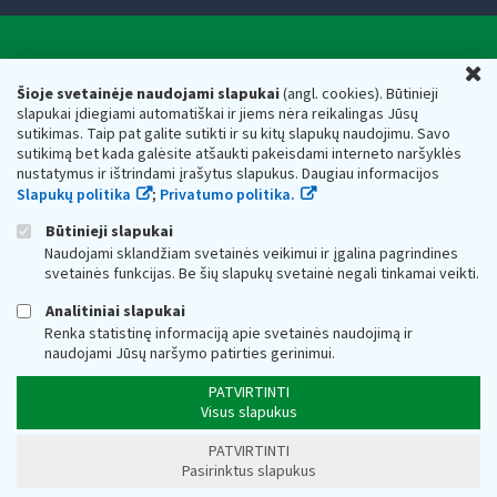
Valstybinė mokesčių inspekcija prie Lietuvos
U
Respublikos finansų ministerijos
Šioje svetainėje naudojami slapukai
(angl. cookies). Būtinieji
slapukai įdiegiami automatiškai ir jiems nėra reikalingas Jūsų
Biudžetinė įstaiga. Juridinio asmens kodas — 188659752,
sutikimas. Taip pat galite sutikti ir su kitų slapukų naudojimu. Savo
adresas: Vasario 16-osios g. 14, 01107 Vilnius, Lietuva, el.paštas:
sutikimą bet kada galėsite atšaukti pakeisdami interneto naršyklės
vmi@vmi.lt
, E. pristatymo dėžutės adresas 188659752
nustatymus ir ištrindami įrašytus slapukus. Daugiau informacijos
Duomenys apie Valstybinę mokesčių inspekciją prie Lietuvos
Slapukų politika
;
Privatumo politika.
Respublikos finansų ministerijos kaupiami ir saugomi Juridinių
asmenų registre
Būtinieji slapukai
Naudojami sklandžiam svetainės veikimui ir įgalina pagrindines
svetainės funkcijas. Be šių slapukų svetainė negali tinkamai veikti.
Analitiniai slapukai
Renka statistinę informaciją apie svetainės naudojimą ir
naudojami Jūsų naršymo patirties gerinimui.
PATVIRTINTI
Visus slapukus
PATVIRTINTI
Pasirinktus slapukus