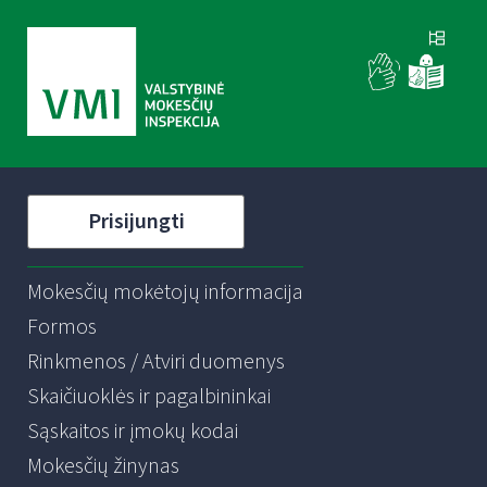
Prisijungti
Mokesčių mokėtojų informacija
Formos
Rinkmenos / Atviri duomenys
Skaičiuoklės ir pagalbininkai
Sąskaitos ir įmokų kodai
Mokesčių žinynas