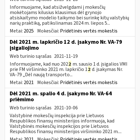
Informuojame, kad atsižvelgdami į mokesčių
mokėtojams kilusius klausimus dėl grynojo
atsiskaitymo modelio taikymo bei surinkę kitų valstybių
narių praktiką, patikslinamas 2024 m. liepos 5...
Metai:
2025
Mokesčiai:
Pridėtinės vertės mokestis
Dėl 2021 m. lapkričio 12 d. įsakymo Nr. VA-79
įsigaliojimo
Web turinio sąrašas
2021-11-19
Informuojame, kad nuo 202
2
m. sausio 1 d. įsigalios VMI
prie FM viršininko 2021 m. lapkričio 1
2
d. įsakymas Nr.
VA-79 „Dėl naują transporto...
Metai:
2021
Mokesčiai:
Pridėtinės vertės mokestis
Dėl 2021 m. spalio 4 d. įsakymo Nr. VA-64
priėmimo
Web turinio sąrašas
2021-10-06
Valstybinė mokesčių inspekcija prie Lietuvos
Respublikos finansų ministerijos informuoja, kad
Valstybinės mokesčių inspekcijos prie Lietuvos
Respublikos finansų ministerijos viršininko 2021 m....
Metai:
2021
Mokesčiai:
Pridėtinės vertės mokestis