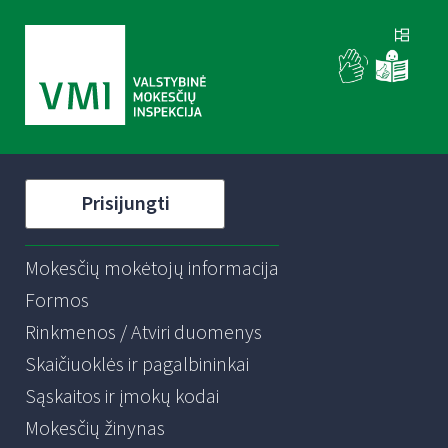
Prisijungti
Mokesčių mokėtojų informacija
Formos
Rinkmenos / Atviri duomenys
Skaičiuoklės ir pagalbininkai
Sąskaitos ir įmokų kodai
Mokesčių žinynas