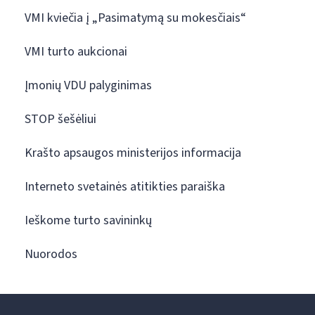
VMI kviečia į „Pasimatymą su mokesčiais“
VMI turto aukcionai
Įmonių VDU palyginimas
STOP šešėliui
Krašto apsaugos ministerijos informacija
Interneto svetainės atitikties paraiška
Ieškome turto savininkų
Nuorodos