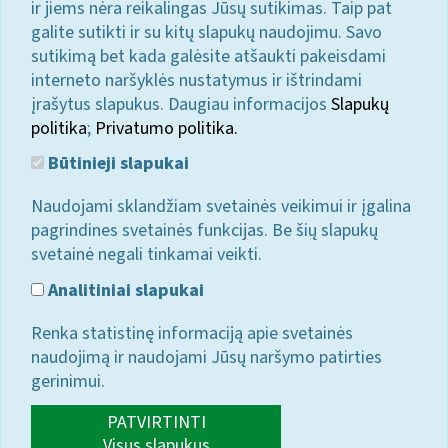
ir jiems nėra reikalingas Jūsų sutikimas. Taip pat
galite sutikti ir su kitų slapukų naudojimu. Savo
sutikimą bet kada galėsite atšaukti pakeisdami
interneto naršyklės nustatymus ir ištrindami
įrašytus slapukus. Daugiau informacijos
Slapukų
politika
;
Privatumo politika.
Būtinieji slapukai
Naudojami sklandžiam svetainės veikimui ir įgalina
pagrindines svetainės funkcijas. Be šių slapukų
svetainė negali tinkamai veikti.
Analitiniai slapukai
Renka statistinę informaciją apie svetainės
naudojimą ir naudojami Jūsų naršymo patirties
gerinimui.
PATVIRTINTI
Visus slapukus