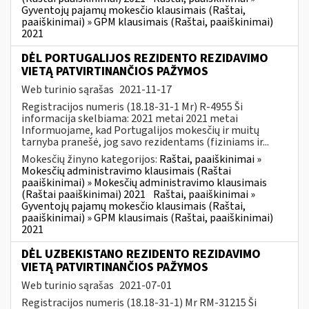
Gyventojų pajamų mokesčio klausimais (Raštai,
paaiškinimai) » GPM klausimais (Raštai, paaiškinimai)
2021
DĖL PORTUGALIJOS REZIDENTO REZIDAVIMO
VIETĄ PATVIRTINANČIOS PAŽYMOS
Web turinio sąrašas
2021-11-17
Registracijos numeris (18.18-31-1 Mr) R-4955 Ši
informacija skelbiama: 2021 metai 2021 metai
Informuojame, kad Portugalijos mokesčių ir muitų
tarnyba pranešė, jog savo rezidentams (fiziniams ir...
Mokesčių žinyno kategorijos:
Raštai, paaiškinimai »
Mokesčių administravimo klausimais (Raštai
paaiškinimai) » Mokesčių administravimo klausimais
(Raštai paaiškinimai) 2021
Raštai, paaiškinimai »
Gyventojų pajamų mokesčio klausimais (Raštai,
paaiškinimai) » GPM klausimais (Raštai, paaiškinimai)
2021
DĖL UZBEKISTANO REZIDENTO REZIDAVIMO
VIETĄ PATVIRTINANČIOS PAŽYMOS
Web turinio sąrašas
2021-07-01
Registracijos numeris (18.18-31-1) Mr RM-31215 Ši