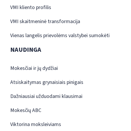
VMI kliento profilis
VMI skaitmeninė transformacija
Vienas langelis prievolėms valstybei sumokėti
NAUDINGA
Mokesčiai ir jų dydžiai
Atsiskaitymas grynaisiais pinigais
Dažniausiai užduodami klausimai
Mokesčių ABC
Viktorina moksleiviams