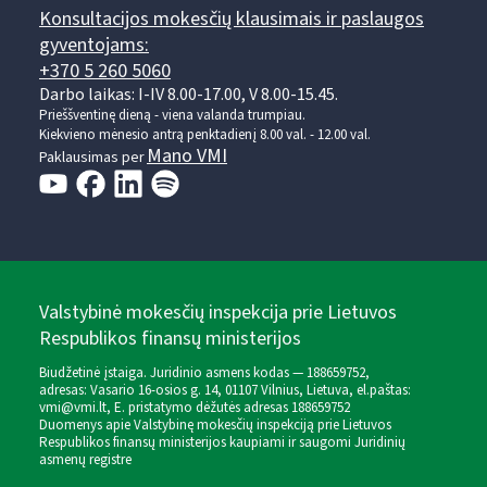
Konsultacijos mokesčių klausimais ir paslaugos
gyventojams:
+370 5 260 5060
Darbo laikas: I-IV 8.00-17.00, V 8.00-15.45.
Prieššventinę dieną - viena valanda trumpiau.
Kiekvieno mėnesio antrą penktadienį 8.00 val. - 12.00 val.
Mano VMI
Paklausimas per
Valstybinė mokesčių inspekcija prie Lietuvos
Respublikos finansų ministerijos
Biudžetinė įstaiga. Juridinio asmens kodas — 188659752,
adresas: Vasario 16-osios g. 14, 01107 Vilnius, Lietuva, el.paštas:
vmi@vmi.lt
, E. pristatymo dėžutės adresas 188659752
Duomenys apie Valstybinę mokesčių inspekciją prie Lietuvos
Respublikos finansų ministerijos kaupiami ir saugomi Juridinių
asmenų registre