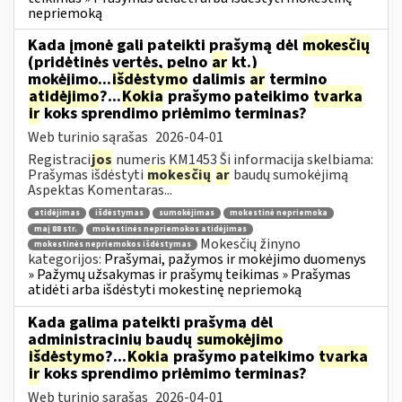
nepriemoką
Kada įmonė gali pateikti prašymą dėl
mokesčių
(pridėtinės vertės, pelno
ar
kt.)
mokėjimo...
išdėstymo
dalimis
ar
termino
atidėjimo
?...
Kokia
prašymo pateikimo
tvarka
ir
koks sprendimo priėmimo terminas?
Web turinio sąrašas
2026-04-01
Registraci
jos
numeris KM1453 Ši informacija skelbiama:
Prašymas išdėstyti
mokesčių
ar
baudų sumokėjimą
Aspektas Komentaras...
atidėjimas
išdėstymas
sumokėjimas
mokestinė nepriemoka
maį 88 str.
mokestinės nepriemokos atidėjimas
Mokesčių žinyno
mokestinės nepriemokos išdėstymas
kategorijos:
Prašymai, pažymos ir mokėjimo duomenys
» Pažymų užsakymas ir prašymų teikimas » Prašymas
atidėti arba išdėstyti mokestinę nepriemoką
Kada galima pateikti prašymą dėl
administracinių baudų
sumokėjimo
išdėstymo
?...
Kokia
prašymo pateikimo
tvarka
ir
koks sprendimo priėmimo terminas?
Web turinio sąrašas
2026-04-01