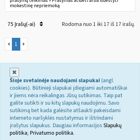
prašymų teikimas » Prašymas atidėti arba išdėstyti
mokestinę nepriemoką
75 Įrašų(-ai)
Rodoma nuo 1 iki 17 iš 17 irašų.
1
Uždaryti
Šioje svetainėje naudojami slapukai
(angl.
cookies). Būtinieji slapukai įdiegiami automatiškai
ir jiems nėra reikalingas Jūsų sutikimas. Taip pat
galite sutikti ir su kitų slapukų naudojimu. Savo
sutikimą bet kada galėsite atšaukti pakeisdami
interneto naršyklės nustatymus ir ištrindami
įrašytus slapukus. Daugiau informacijos
Slapukų
politika
;
Privatumo politika.