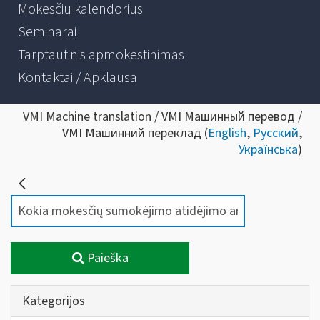
Mokesčių kalendorius
Seminarai
Tarptautinis apmokestinimas
Kontaktai / Apklausa
VMI Machine translation / VMI Машинный перевод /
VMI Машинний переклад (
English
,
Русский
,
Українська
)
Paieška
Kategorijos