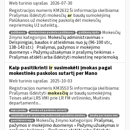
Web turinio sąrašas
2026-07-30
Registracijos numeris KM2632 Ši informacija skelbiama:
Prašymas išdėstyti mokesčių
ar
baudų sumokėjimą
Palūkanos už mokestinę paskolą dėl mokesčių
nepriemokų Už suteiktą...
Mokesčių
palūkanos
mokestinės paskolos palūkanos
palūkanų dydis
žinyno kategorijos:
Mokesčių administravimas »
Delspinigiai, baudos ir atleidimas nuo jų (96-100 str.,
138-143 str.)
Prašymai, pažymos ir mokėjimo
duomenys » Pažymų užsakymas ir prašymų teikimas »
Prašymas atidėti arba išdėstyti mokestinę nepriemoką
Kaip pasitikrinti
ir
susimokėti įmokas pagal
mokestinės paskolos sutartį per Mano
Web turinio sąrašas
2025-10-03
Registracijos numeris KM3553 Ši informacija skelbiama:
Prašymas išdėstyti
mokesčių
ar baudų sumokėjimą
Teises aktai LRS VMI prie LR FM viršininko, Muitinės
departamento...
mps įmoka
įmoka už paskolos sutartį
susimokėti per mano vmį mokestinės paskolos įmokas
įmoka per mano vmi
Mokesčių žinyno kategorijos:
Prašymai,
pasitikrinti mps
pažymos ir mokėjimo duomenys » Pažymų užsakymas ir