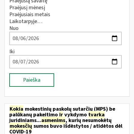
Praėjusią savaitę
Praėjusį mėnesį
Praėjusiais metais
Laikotarpyje…
Nuo
Iki
Paieška
Kokia
mokestinių paskolų sutarčių (MPS) be
palūkanų pakeitimo
ir
vykdymo
tvarka
juridiniams...
asmenims
, kurių nesumokėtų
mokesčių
sumos buvo išdėstytos / atidėtos dėl
COVID-19