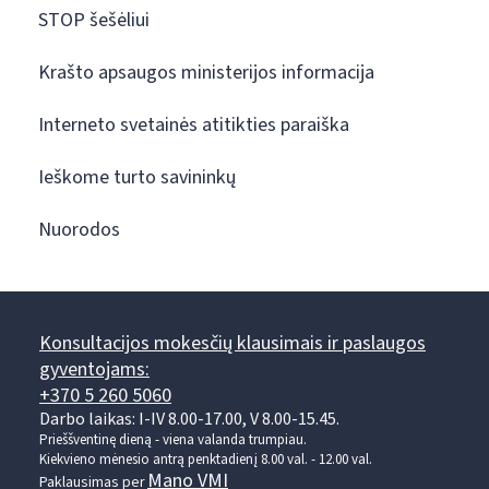
STOP šešėliui
Krašto apsaugos ministerijos informacija
Interneto svetainės atitikties paraiška
Ieškome turto savininkų
Nuorodos
Konsultacijos mokesčių klausimais ir paslaugos
gyventojams:
+370 5 260 5060
Darbo laikas: I-IV 8.00-17.00, V 8.00-15.45.
Prieššventinę dieną - viena valanda trumpiau.
Kiekvieno mėnesio antrą penktadienį 8.00 val. - 12.00 val.
Mano VMI
Paklausimas per