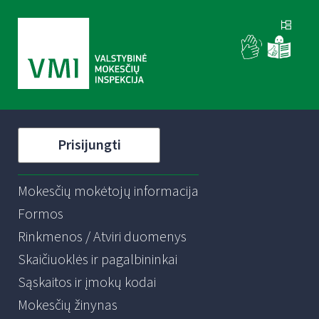
Prisijungti
Mokesčių mokėtojų informacija
Formos
Rinkmenos / Atviri duomenys
Skaičiuoklės ir pagalbininkai
Sąskaitos ir įmokų kodai
Mokesčių žinynas