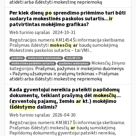
atidėti arba išdėstyti mokestinę nepriemoką
Per kiek dienų
po
sprendimo priėmimo turi būti
sudaryta mokestinės paskolos sutartis...
ir
patvirtintas mokėjimo grafikas?
Web turinio sąrašas
2024-10-31
Registracijos numeris KM1454 Ši informacija skelbiama:
Prašymas išdėstyti
mokesčių
ar
baudų sumokėjimą
Mokestinės paskolos sutartis – tai VMI...
paskola
mokestinė nepriemoka
maį 88 str.
Mokesčių žinyno
mokestinės paskolos sutartis
paskolos sudarymas
kategorijos:
Prašymai, pažymos ir mokėjimo duomenys
» Pažymų užsakymas ir prašymų teikimas » Prašymas
atidėti arba išdėstyti mokestinę nepriemoką
Kada gyventojui nereikia pateikti papildomų
dokumentų, teikiant prašymą dėl
mokesčių
...
(gyventojų pajamų, žemės
ar
kt.) mokėjimo
išdėstymo
dalimis?
Web turinio sąrašas
2026-04-30
Registracijos numeris KM3817 Ši informacija skelbiama:
Prašymas išdėstyti mokesčių
ar
baudų sumokėjimą
Papildomų dokumentų gyventojui pateikti nereikia,