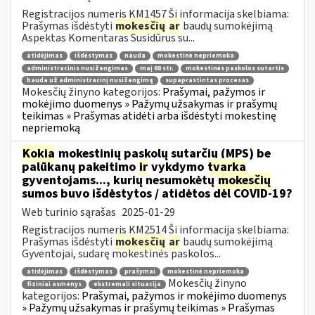
Registracijos numeris KM1457 Ši informacija skelbiama:
Prašymas išdėstyti
mokesčių
ar
baudų sumokėjimą
Aspektas Komentaras Susidūrus su...
atidėjimas
išdėstymas
nauda
mokestinė nepriemoka
administracinis nusižengimas
maį 88 str.
mokestinės paskolos sutartis
bauda už administracinį nusižengimą
supaprastintas procesas
Mokesčių žinyno kategorijos:
Prašymai, pažymos ir
mokėjimo duomenys » Pažymų užsakymas ir prašymų
teikimas » Prašymas atidėti arba išdėstyti mokestinę
nepriemoką
Kokia
mokestinių paskolų sutarčių (MPS) be
palūkanų pakeitimo
ir
vykdymo
tvarka
gyventojams..., kurių nesumokėtų
mokesčių
sumos buvo išdėstytos / atidėtos dėl COVID-19?
Web turinio sąrašas
2025-01-29
Registracijos numeris KM2514 Ši informacija skelbiama:
Prašymas išdėstyti
mokesčių
ar
baudų sumokėjimą
Gyventojai, sudarę mokestinės paskolos...
atidėjimas
išdėstymas
prašymai
mokestinė nepriemoka
Mokesčių žinyno
fiziniai asmenys
ekstremali situacija
kategorijos:
Prašymai, pažymos ir mokėjimo duomenys
» Pažymų užsakymas ir prašymų teikimas » Prašymas