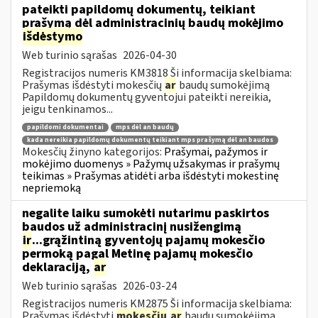
pateikti papildomų dokumentų, teikiant
prašymą dėl administracinių baudų mokėjimo
išdėstymo
Web turinio sąrašas
2026-04-30
Registracijos numeris KM3818 Ši informacija skelbiama:
Prašymas išdėstyti mokesčių
ar
baudų sumokėjimą
Papildomų dokumentų gyventojui pateikti nereikia,
jeigu tenkinamos...
papildomi dokumentai
mps dėl an baudų
kada nereikia papildomų dokumentų teikiant mps prašymą dėl an baudos
Mokesčių žinyno kategorijos:
Prašymai, pažymos ir
mokėjimo duomenys » Pažymų užsakymas ir prašymų
teikimas » Prašymas atidėti arba išdėstyti mokestinę
nepriemoką
negalite laiku sumokėti nutarimu paskirtos
baudos už administracinį nusižengimą
ir
...grąžintiną gyventojų pajamų mokesčio
permoką pagal Metinę pajamų mokesčio
deklaraciją,
ar
Web turinio sąrašas
2026-03-24
Registracijos numeris KM2875 Ši informacija skelbiama:
Prašymas išdėstyti
mokesčių
ar
baudų sumokėjimą