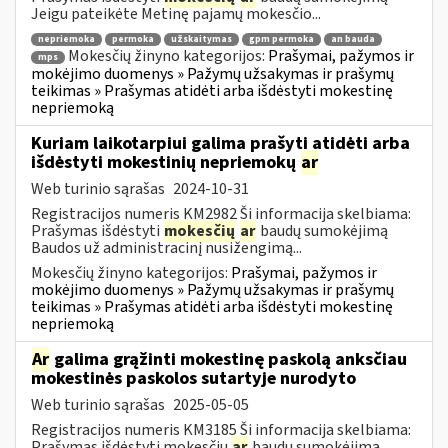
Jeigu pateikėte Metinę pajamų mokesčio...
nepriemoka
permoka
užskaitymas
gpm permoka
an bauda
Mokesčių žinyno kategorijos:
Prašymai, pažymos ir
mps
mokėjimo duomenys » Pažymų užsakymas ir prašymų
teikimas » Prašymas atidėti arba išdėstyti mokestinę
nepriemoką
Kuriam laikotarpiui galima prašyti atidėti arba
išdėstyti mokestinių nepriemokų
ar
Web turinio sąrašas
2024-10-31
Registracijos numeris KM2982 Ši informacija skelbiama:
Prašymas išdėstyti
mokesčių
ar
baudų sumokėjimą
Baudos už administracinį nusižengimą...
Mokesčių žinyno kategorijos:
Prašymai, pažymos ir
mokėjimo duomenys » Pažymų užsakymas ir prašymų
teikimas » Prašymas atidėti arba išdėstyti mokestinę
nepriemoką
Ar
galima grąžinti mokestinę paskolą anksčiau
mokestinės paskolos sutartyje nurodyto
Web turinio sąrašas
2025-05-05
Registracijos numeris KM3185 Ši informacija skelbiama:
Prašymas išdėstyti mokesčių
ar
baudų sumokėjimą