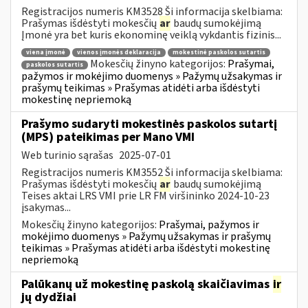
Registracijos numeris KM3528 Ši informacija skelbiama:
Prašymas išdėstyti mokesčių
ar
baudų sumokėjimą
Įmonė yra bet kuris ekonominę veiklą vykdantis fizinis...
viena įmonė
vienos įmonės deklaracija
mokestinė paskolos sutartis
Mokesčių žinyno kategorijos:
Prašymai,
paskolos sutartis
pažymos ir mokėjimo duomenys » Pažymų užsakymas ir
prašymų teikimas » Prašymas atidėti arba išdėstyti
mokestinę nepriemoką
Prašymo sudaryti mokestinės paskolos sutartį
(MPS) pateikimas per Mano VMI
Web turinio sąrašas
2025-07-01
Registracijos numeris KM3552 Ši informacija skelbiama:
Prašymas išdėstyti mokesčių
ar
baudų sumokėjimą
Teises aktai LRS VMI prie LR FM viršininko 2024-10-23
įsakymas...
Mokesčių žinyno kategorijos:
Prašymai, pažymos ir
mokėjimo duomenys » Pažymų užsakymas ir prašymų
teikimas » Prašymas atidėti arba išdėstyti mokestinę
nepriemoką
Palūkanų už mokestinę paskolą skaičiavimas
ir
jų dydžiai