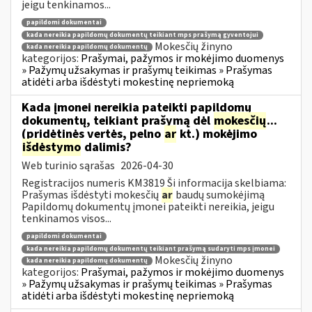
jeigu tenkinamos...
papildomi dokumentai
kada nereikia papildomų dokumentų teikiant mps prašymą gyventojui
Mokesčių žinyno
kada nereikia papildomų dokumentų
kategorijos:
Prašymai, pažymos ir mokėjimo duomenys
» Pažymų užsakymas ir prašymų teikimas » Prašymas
atidėti arba išdėstyti mokestinę nepriemoką
Kada įmonei nereikia pateikti papildomų
dokumentų, teikiant prašymą dėl
mokesčių
...
(pridėtinės vertės, pelno
ar
kt.) mokėjimo
išdėstymo
dalimis?
Web turinio sąrašas
2026-04-30
Registracijos numeris KM3819 Ši informacija skelbiama:
Prašymas išdėstyti mokesčių
ar
baudų sumokėjimą
Papildomų dokumentų įmonei pateikti nereikia, jeigu
tenkinamos visos...
papildomi dokumentai
kada nereikia papildomų dokumentų teikiant prašymą sudaryti mps įmonei
Mokesčių žinyno
kada nereikia papildomų dokumentų
kategorijos:
Prašymai, pažymos ir mokėjimo duomenys
» Pažymų užsakymas ir prašymų teikimas » Prašymas
atidėti arba išdėstyti mokestinę nepriemoką