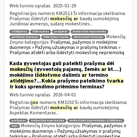
Web turinio sąrašas
2025-01-29
Registracijos numeris KM2513 Ši informacija skelbiama:
Prašymas išdėstyti
mokesčių
ar
baudų sumokėjimą
Juridiniai asmenys, sudarę mokestinės...
atidėjimas
išdėstymas
prašymai
mokestinė nepriemoka
Mokesčių
juridiniai asmenys
išdėstymo tvarka
ekstremali situacija
žinyno kategorijos:
Prašymai, pažymos ir mokėjimo
duomenys » Pažymų užsakymas ir prašymų teikimas »
Prašymas atidėti arba išdėstyti mokestinę nepriemoką
Kada gyventojas gali pateikti prašymą dėl
mokesčių
(gyventojų pajamų, žemės
ar
kt....)
mokėjimo
išdėstymo
dalimis
ar
termino
atidėjimo
?...
Kokia
prašymo pateikimo
tvarka
ir
koks sprendimo priėmimo terminas?
Web turinio sąrašas
2026-04-01
Registraci
jos
numeris KM3150 Ši informacija skelbiama:
Prašymas išdėstyti
mokesčių
ar
baudų sumokėjimą
Aspektas Komentaras...
prašymas
mokestinė nepriemoka
mokestinės nepriemokos atidėjimas
Mokesčių žinyno kategorijos:
Prašymai, pažymos ir
mps
mokėjimo duomenys » Pažymų užsakymas ir prašymų
teikimas » Prašymas atidėti arba išdėstyti mokestinę