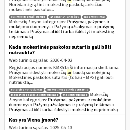
Norėdami grąžinti mokestinę paskolą anksčiau
mokestinės paskolos...
susimokėti anksčiau mps
atsiskaityti anksčiau
mps mokėjimai
Mokesčių žinyno kategorijos:
Prašymai, pažymos ir
mokėjimo duomenys » Pažymų užsakymas ir prašymų
teikimas » Prašymas atidėti arba išdėstyti mokestinę
nepriemoką
Kada mokestinės paskolos sutartis gali būti
nutraukta?
Web turinio sąrašas
2026-04-02
Registracijos numeris KM3515 Ši informacija skelbiama:
Prašymas išdėstyti mokesčių
ar
baudų sumokėjimą
Mokestinės paskolos sutartis (toliau – MPS) gali būti
nutraukta,...
sutarties nutraukimas
mokestinės paskolos sutartis
Mokesčių
mokestinės paskolos nutraukimas
mps nutraukimas
žinyno kategorijos:
Prašymai, pažymos ir mokėjimo
duomenys » Pažymų užsakymas ir prašymų teikimas »
Prašymas atidėti arba išdėstyti mokestinę nepriemoką
Kas yra Viena Įmonė?
Web turinio sąrašas
2025-05-13