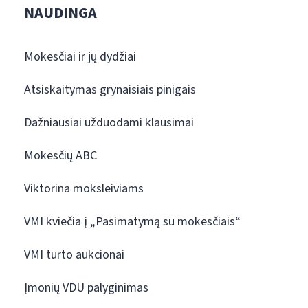
NAUDINGA
Mokesčiai ir jų dydžiai
Atsiskaitymas grynaisiais pinigais
Dažniausiai užduodami klausimai
Mokesčių ABC
Viktorina moksleiviams
VMI kviečia į „Pasimatymą su mokesčiais“
VMI turto aukcionai
Įmonių VDU palyginimas