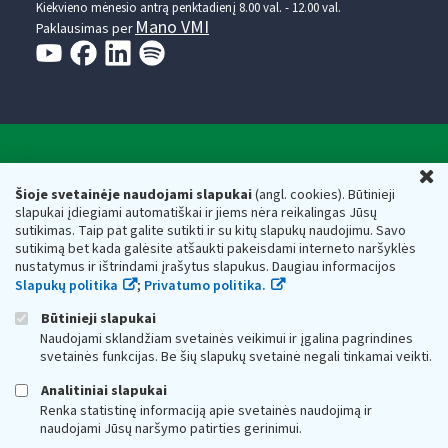
Kiekvieno mėnesio antrą penktadienį 8.00 val. - 12.00 val.
Mano VMI
Paklausimas per
Valstybinė mokesčių inspekcija prie Lietuvos
U
Respublikos finansų ministerijos
Šioje svetainėje naudojami slapukai
(angl. cookies). Būtinieji
slapukai įdiegiami automatiškai ir jiems nėra reikalingas Jūsų
Biudžetinė įstaiga. Juridinio asmens kodas — 188659752,
sutikimas. Taip pat galite sutikti ir su kitų slapukų naudojimu. Savo
adresas: Vasario 16-osios g. 14, 01107 Vilnius, Lietuva, el.paštas:
sutikimą bet kada galėsite atšaukti pakeisdami interneto naršyklės
vmi@vmi.lt
, E. pristatymo dėžutės adresas 188659752
nustatymus ir ištrindami įrašytus slapukus. Daugiau informacijos
Duomenys apie Valstybinę mokesčių inspekciją prie Lietuvos
Slapukų politika
;
Privatumo politika.
Respublikos finansų ministerijos kaupiami ir saugomi Juridinių
asmenų registre
Būtinieji slapukai
Naudojami sklandžiam svetainės veikimui ir įgalina pagrindines
svetainės funkcijas. Be šių slapukų svetainė negali tinkamai veikti.
Analitiniai slapukai
Renka statistinę informaciją apie svetainės naudojimą ir
naudojami Jūsų naršymo patirties gerinimui.