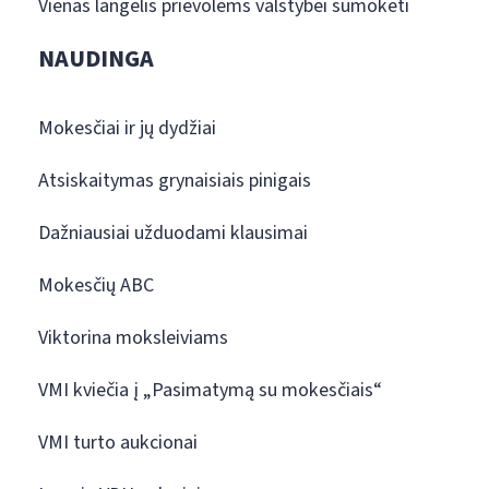
Vienas langelis prievolėms valstybei sumokėti
NAUDINGA
Mokesčiai ir jų dydžiai
Atsiskaitymas grynaisiais pinigais
Dažniausiai užduodami klausimai
Mokesčių ABC
Viktorina moksleiviams
VMI kviečia į „Pasimatymą su mokesčiais“
VMI turto aukcionai