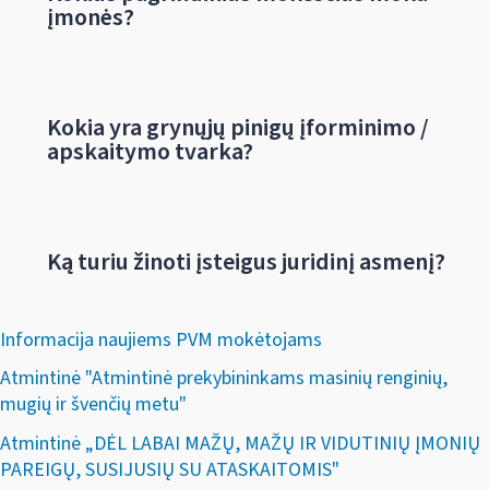
įmonės?
Kokia yra grynųjų pinigų įforminimo /
apskaitymo tvarka?
Ką turiu žinoti įsteigus juridinį asmenį?
Informacija naujiems PVM mokėtojams
Atmintinė "Atmintinė prekybininkams masinių renginių,
mugių ir švenčių metu"
Atmintinė „DĖL LABAI MAŽŲ, MAŽŲ IR VIDUTINIŲ ĮMONIŲ
PAREIGŲ, SUSIJUSIŲ SU ATASKAITOMIS"