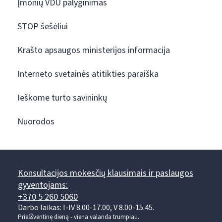
Įmonių VDU palyginimas
STOP šešėliui
Krašto apsaugos ministerijos informacija
Interneto svetainės atitikties paraiška
Ieškome turto savininkų
Nuorodos
Konsultacijos mokesčių klausimais ir paslaugos
gyventojams:
+370 5 260 5060
Darbo laikas: I-IV 8.00-17.00, V 8.00-15.45.
Prieššventinę dieną - viena valanda trumpiau.