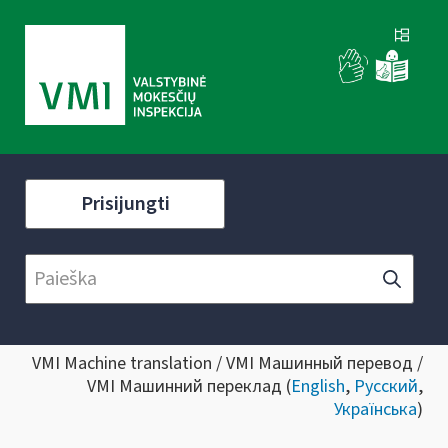
Prisijungti
VMI Machine translation / VMI Машинный перевод /
VMI Машинний переклад (
English
,
Русский
,
Українська
)