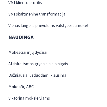
VMI kliento profilis
VMI skaitmeninė transformacija
Vienas langelis prievolėms valstybei sumokėti
NAUDINGA
Mokesčiai ir jų dydžiai
Atsiskaitymas grynaisiais pinigais
Dažniausiai užduodami klausimai
Mokesčių ABC
Viktorina moksleiviams