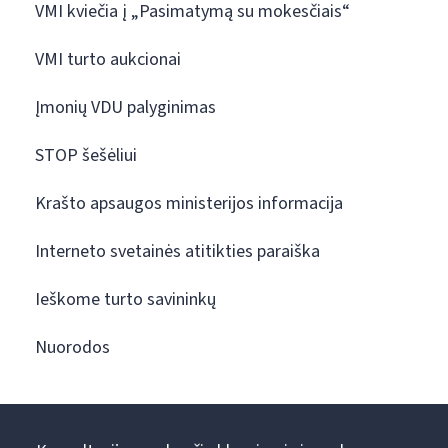
VMI kviečia į „Pasimatymą su mokesčiais“
VMI turto aukcionai
Įmonių VDU palyginimas
STOP šešėliui
Krašto apsaugos ministerijos informacija
Interneto svetainės atitikties paraiška
Ieškome turto savininkų
Nuorodos