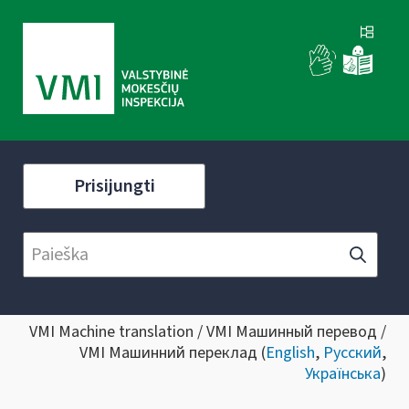
Prisijungti
VMI Machine translation / VMI Машинный перевод /
VMI Машинний переклад (
English
,
Русский
,
Українська
)