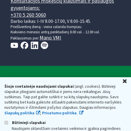
Konsultacijos mokesčių klausimais ir paslaugos
gyventojams:
+370 5 260 5060
Darbo laikas: I-IV 8.00-17.00, V 8.00-15.45.
Prieššventinę dieną - viena valanda trumpiau.
Kiekvieno mėnesio antrą penktadienį 8.00 val. - 12.00 val.
Mano VMI
Paklausimas per
Valstybinė mokesčių inspekcija prie Lietuvos
U
Respublikos finansų ministerijos
Šioje svetainėje naudojami slapukai
(angl. cookies). Būtinieji
slapukai įdiegiami automatiškai ir jiems nėra reikalingas Jūsų
Biudžetinė įstaiga. Juridinio asmens kodas — 188659752,
sutikimas. Taip pat galite sutikti ir su kitų slapukų naudojimu. Savo
adresas: Vasario 16-osios g. 14, 01107 Vilnius, Lietuva, el.paštas:
sutikimą bet kada galėsite atšaukti pakeisdami interneto naršyklės
vmi@vmi.lt
, E. pristatymo dėžutės adresas 188659752
nustatymus ir ištrindami įrašytus slapukus. Daugiau informacijos
Duomenys apie Valstybinę mokesčių inspekciją prie Lietuvos
Slapukų politika
;
Privatumo politika.
Respublikos finansų ministerijos kaupiami ir saugomi Juridinių
asmenų registre
Būtinieji slapukai
Naudojami sklandžiam svetainės veikimui ir įgalina pagrindines