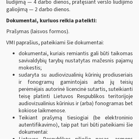
liudijimą — 4 darbo dienos, pratęsiant verslo liudijimo
galiojimą — 2 darbo dienos.
Dokumentai, kuriuos reikia pateikti:
Prašymas (laisvos formos).
VMI paprašius, pateikiami šie dokumentai:
dokumentai, kuriais remiantis gali būti taikomas
savivaldybių tarybų nustatytas mažesnis pajamų
mokestis;
sudaryta su audiovizualinių kūrinių prodiuseriais
ir fonogramų gamintojais arba jų teisių
perėmėjais autorinė licencinė sutartis, suteikianti
teisę platinti Lietuvos Respublikos teritorijoje
audiovizualinius kūrinius ir (arba) fonogramas bet
kokiose laikmenose.
Teikiant prašymą tiesiogiai (be elektroninio
autentifikavimo), taip pat turi būti pateikiami šie
dokumentai: