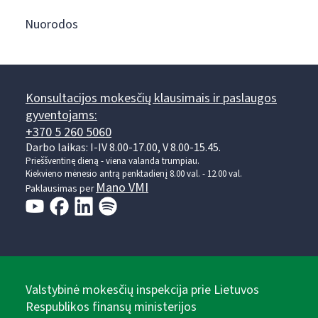
Nuorodos
Konsultacijos mokesčių klausimais ir paslaugos
gyventojams:
+370 5 260 5060
Darbo laikas: I-IV 8.00-17.00, V 8.00-15.45.
Prieššventinę dieną - viena valanda trumpiau.
Kiekvieno mėnesio antrą penktadienį 8.00 val. - 12.00 val.
Mano VMI
Paklausimas per
Valstybinė mokesčių inspekcija prie Lietuvos
Respublikos finansų ministerijos