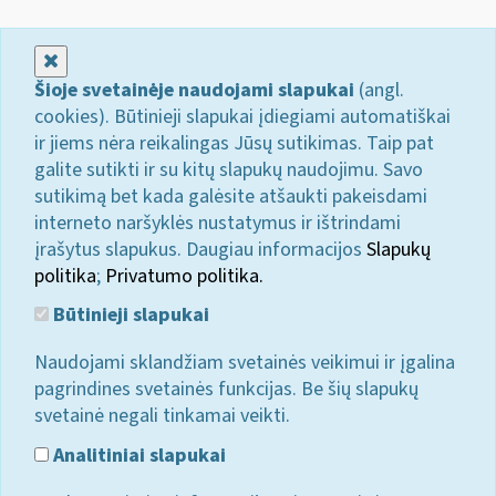
Uždaryti
Šioje svetainėje naudojami slapukai
(angl.
cookies). Būtinieji slapukai įdiegiami automatiškai
ir jiems nėra reikalingas Jūsų sutikimas. Taip pat
galite sutikti ir su kitų slapukų naudojimu. Savo
sutikimą bet kada galėsite atšaukti pakeisdami
interneto naršyklės nustatymus ir ištrindami
įrašytus slapukus. Daugiau informacijos
Slapukų
politika
;
Privatumo politika.
Būtinieji slapukai
Naudojami sklandžiam svetainės veikimui ir įgalina
pagrindines svetainės funkcijas. Be šių slapukų
svetainė negali tinkamai veikti.
Analitiniai slapukai