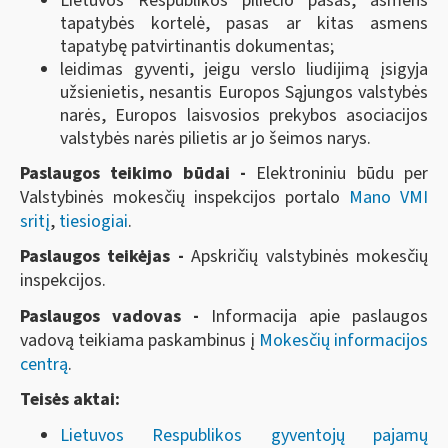
Lietuvos Respublikos piliečio pasas, asmens
tapatybės kortelė, pasas ar kitas asmens
tapatybę patvirtinantis dokumentas;
leidimas gyventi, jeigu verslo liudijimą įsigyja
užsienietis, nesantis Europos Sąjungos valstybės
narės, Europos laisvosios prekybos asociacijos
valstybės narės pilietis ar jo šeimos narys.
Paslaugos teikimo būdai -
Elektroniniu būdu per
Valstybinės mokesčių inspekcijos portalo
Mano VMI
sritį
,
tiesiogiai
.
Paslaugos teikėjas -
Apskričių valstybinės mokesčių
inspekcijos.
Paslaugos vadovas -
Informacija apie paslaugos
vadovą teikiama paskambinus į
Mokesčių informacijos
centrą
.
Teisės aktai:
Lietuvos Respublikos gyventojų pajamų