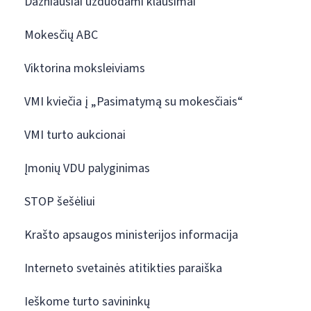
Dažniausiai užduodami klausimai
Mokesčių ABC
Viktorina moksleiviams
VMI kviečia į „Pasimatymą su mokesčiais“
VMI turto aukcionai
Įmonių VDU palyginimas
STOP šešėliui
Krašto apsaugos ministerijos informacija
Interneto svetainės atitikties paraiška
Ieškome turto savininkų