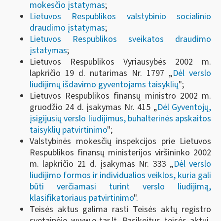
mokesčio įstatymas
;
Lietuvos Respublikos valstybinio socialinio
draudimo įstatymas
;
Lietuvos Respublikos sveikatos draudimo
įstatymas
;
Lietuvos Respublikos Vyriausybės 2002 m.
lapkričio 19 d. nutarimas Nr. 1797 „
Dėl verslo
liudijimų išdavimo gyventojams taisyklių
";
Lietuvos Respublikos finansų ministro 2002 m.
gruodžio 24 d. įsakymas Nr. 415 „
Dėl Gyventojų,
įsigijusių verslo liudijimus, buhalterinės apskaitos
taisyklių patvirtinimo
";
Valstybinės mokesčių inspekcijos prie Lietuvos
Respublikos finansų ministerijos viršininko 2002
m. lapkričio 21 d. įsakymas Nr. 333 „
Dėl verslo
liudijimo formos ir individualios veiklos, kuria gali
būti verčiamasi turint verslo liudijimą,
klasifikatoriaus patvirtinimo
".
Teisės aktus galima rasti Teisės aktų registro
svetainėje www.e-tar.lt. Pasikeitus teisės aktui,