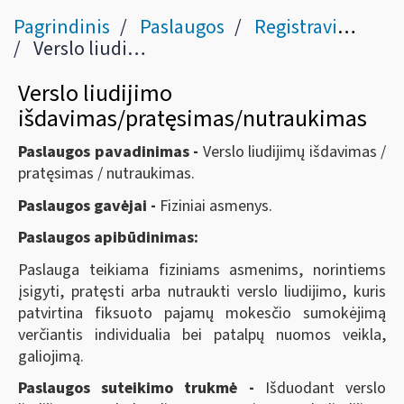
Pagrindinis
Paslaugos
Registravimas / duomenų keitimas
Verslo liudijimo išdavimas/ pratęsimas/nutraukimas
Verslo liudijimo
išdavimas/pratęsimas/nutraukimas
Paslaugos pavadinimas -
Verslo liudijimų išdavimas /
pratęsimas / nutraukimas.
Paslaugos gavėjai -
Fiziniai asmenys.
Paslaugos apibūdinimas:
Paslauga teikiama fiziniams asmenims, norintiems
įsigyti, pratęsti arba nutraukti verslo liudijimo, kuris
patvirtina fiksuoto pajamų mokesčio sumokėjimą
verčiantis individualia bei patalpų nuomos veikla,
galiojimą.
Paslaugos suteikimo trukmė -
Išduodant verslo