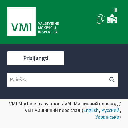
Prisijungti
VMI Machine translation / VMI Машинный перевод /
VMI Машинний переклад (
English
,
Русский
,
Українська
)