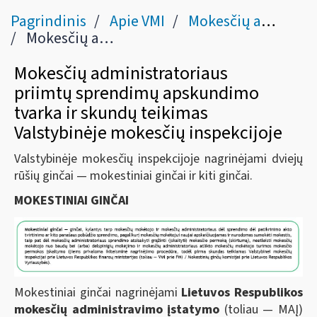
Pagrindinis
Apie VMI
Mokesčių administravimo procedūros
Mokesčių administratoriaus priimtų sprendimų apskundimo tvarka
Mokesčių administratoriaus
priimtų sprendimų apskundimo
tvarka ir skundų teikimas
Valstybinėje mokesčių inspekcijoje
Valstybinėje mokesčių inspekcijoje nagrinėjami dviejų
rūšių ginčai — mokestiniai ginčai ir kiti ginčai.
MOKESTINIAI GINČAI
Mokestiniai ginčai nagrinėjami
Lietuvos Respublikos
mokesčių administravimo įstatymo
(toliau — MAĮ)