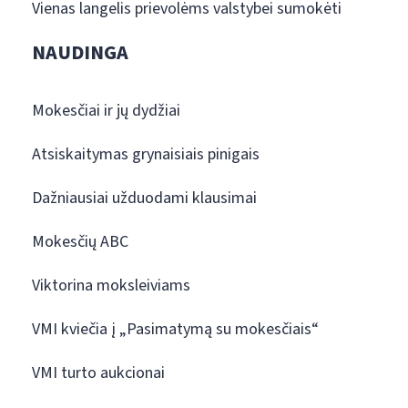
Vienas langelis prievolėms valstybei sumokėti
NAUDINGA
Mokesčiai ir jų dydžiai
Atsiskaitymas grynaisiais pinigais
Dažniausiai užduodami klausimai
Mokesčių ABC
Viktorina moksleiviams
VMI kviečia į „Pasimatymą su mokesčiais“
VMI turto aukcionai