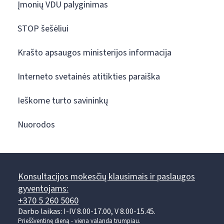
Įmonių VDU palyginimas
STOP šešėliui
Krašto apsaugos ministerijos informacija
Interneto svetainės atitikties paraiška
Ieškome turto savininkų
Nuorodos
Konsultacijos mokesčių klausimais ir paslaugos
gyventojams:
+370 5 260 5060
Darbo laikas: I-IV 8.00-17.00, V 8.00-15.45.
Prieššventinę dieną - viena valanda trumpiau.