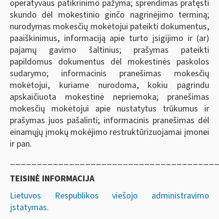
operatyvaus patikrinimo pažyma; sprendimas pratęsti
skundo dėl mokestinio ginčo nagrinėjimo terminą;
nurodymas mokesčių mokėtojui pateikti dokumentus,
paaiškinimus, informaciją apie turto įsigijimo ir (ar)
pajamų gavimo šaltinius; prašymas pateikti
papildomus dokumentus dėl mokestinės paskolos
sudarymo; informacinis pranešimas mokesčių
mokėtojui, kuriame nurodoma, kokiu pagrindu
apskaičiuota mokestinė nepriemoka; pranešimas
mokesčių mokėtojui apie nustatytus trūkumus ir
prašymas juos pašalinti; informacinis pranešimas dėl
einamųjų įmokų mokėjimo restruktūrizuojamai įmonei
ir pan.
______________________________________
TEISINĖ INFORMACIJA
Lietuvos Respublikos viešojo administravimo
įstatymas.