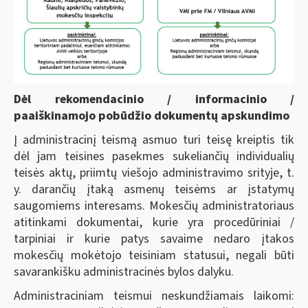
Dėl rekomendacinio / informacinio /
paaiškinamojo pobūdžio dokumentų apskundimo
Į administracinį teismą asmuo turi teisę kreiptis tik
dėl jam teisines pasekmes sukeliančių individualių
teisės aktų, priimtų viešojo administravimo srityje, t.
y. darančių įtaką asmenų teisėms ar įstatymų
saugomiems interesams. Mokesčių administratoriaus
atitinkami dokumentai, kurie yra procedūriniai /
tarpiniai ir kurie patys savaime nedaro įtakos
mokesčių mokėtojo teisiniam statusui, negali būti
savarankišku administracinės bylos dalyku.
Administraciniam teismui neskundžiamais laikomi: