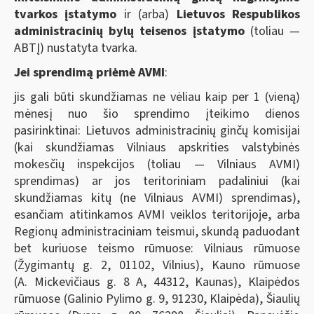
tvarkos įstatymo
ir (arba)
Lietuvos Respublikos
administracinių bylų teisenos įstatymo
(toliau —
ABTĮ) nustatyta tvarka.
Jei sprendimą priėmė AVMI
:
jis gali būti skundžiamas ne vėliau kaip per 1 (vieną)
mėnesį nuo šio sprendimo įteikimo dienos
pasirinktinai: Lietuvos administracinių ginčų komisijai
(kai skundžiamas Vilniaus apskrities valstybinės
mokesčių inspekcijos (toliau — Vilniaus AVMI)
sprendimas) ar jos teritoriniam padaliniui (kai
skundžiamas kitų (ne Vilniaus AVMI) sprendimas),
esančiam atitinkamos AVMI veiklos teritorijoje, arba
Regionų administraciniam teismui, skundą paduodant
bet kuriuose teismo rūmuose: Vilniaus rūmuose
(Žygimantų g. 2, 01102, Vilnius), Kauno rūmuose
(A. Mickevičiaus g. 8 A, 44312, Kaunas), Klaipėdos
rūmuose (Galinio Pylimo g. 9, 91230, Klaipėda), Šiaulių