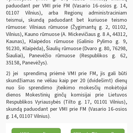
paduodant per VMI prie FM (Vasario 16-osios g. 14,
01107 Vilnius), arba Regionų administraciniam
teismui, skundą paduodant bet kuriuose teismo
rūmuose: Vilniaus rūmuose (Žygimantų g. 2, 01102,
Vilnius), Kauno rūmuose (A. Mickevičiaus g. 8 A, 44312,
Kaunas), Klaipėdos rūmuose (Galinio Pylimo g. 9,
91230, Klaipėda), Šiaulių rūmuose (Dvaro g. 80, 76298,
Šiauliai), Panevėžio rūmuose (Respublikos g. 62,
35158, Panevėžys).
2) jei sprendimą priėmė VMI prie FM, jis gali būti
skundžiamas ne vėliau kaip per 20 (dvidešimt) dienų
nuo šio sprendimo įteikimo mokesčių mokėtojui
dienos Mokestinių ginčų komisijai prie Lietuvos
Respublikos Vyriausybės (Tilto g. 17, 01101 Vilnius),
skundą paduodant per VMI prie FM (Vasario 16-osios
g. 14, 01107 Vilnius).