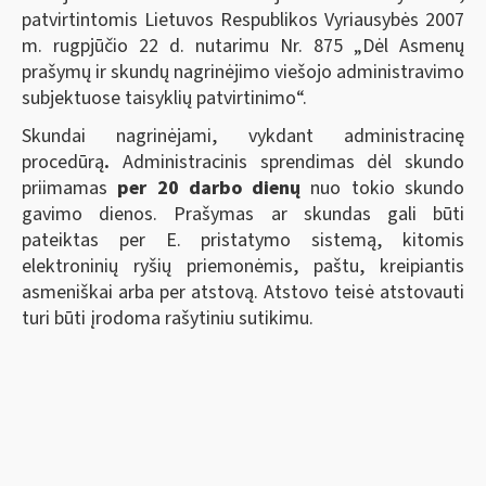
patvirtintomis Lietuvos Respublikos Vyriausybės 2007
m. rugpjūčio 22 d. nutarimu Nr. 875 „Dėl Asmenų
prašymų ir skundų nagrinėjimo viešojo administravimo
subjektuose taisyklių patvirtinimo“.
Skundai nagrinėjami, vykdant administracinę
procedūrą
.
Administracinis sprendimas dėl skundo
priimamas
per 20 darbo dienų
nuo tokio skundo
gavimo dienos. Prašymas ar skundas gali būti
pateiktas per E. pristatymo sistemą, kitomis
elektroninių ryšių priemonėmis, paštu, kreipiantis
asmeniškai arba per atstovą. Atstovo teisė atstovauti
turi būti įrodoma rašytiniu sutikimu.