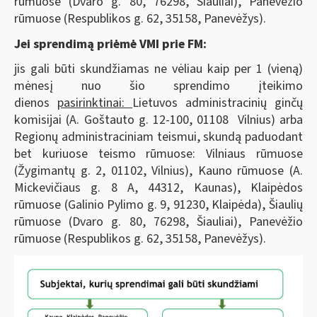
rūmuose (Dvaro g. 80, 76298, Šiauliai), Panevėžio
rūmuose (Respublikos g. 62, 35158, Panevėžys).
Jei sprendimą priėmė VMI prie FM:
jis gali būti skundžiamas ne vėliau kaip per 1 (vieną)
mėnesį nuo šio sprendimo įteikimo
dienos
pasirinktinai:
Lietuvos administracinių ginčų
komisijai (A. Goštauto g. 12-100, 01108 Vilnius) arba
Regionų administraciniam teismui, skundą paduodant
bet kuriuose teismo rūmuose: Vilniaus rūmuose
(Žygimantų g. 2, 01102, Vilnius), Kauno rūmuose (A.
Mickevičiaus g. 8 A, 44312, Kaunas), Klaipėdos
rūmuose (Galinio Pylimo g. 9, 91230, Klaipėda), Šiaulių
rūmuose (Dvaro g. 80, 76298, Šiauliai), Panevėžio
rūmuose (Respublikos g. 62, 35158, Panevėžys).