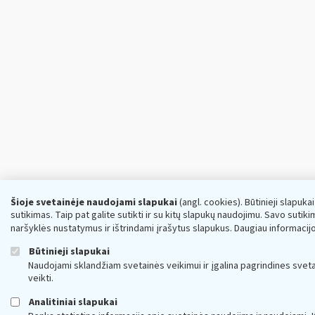
Šioje svetainėje naudojami slapukai
(angl. cookies). Būtinieji slapuka
sutikimas. Taip pat galite sutikti ir su kitų slapukų naudojimu. Savo suti
naršyklės nustatymus ir ištrindami įrašytus slapukus. Daugiau informacij
Būtinieji slapukai
Naudojami sklandžiam svetainės veikimui ir įgalina pagrindines sveta
veikti.
Analitiniai slapukai