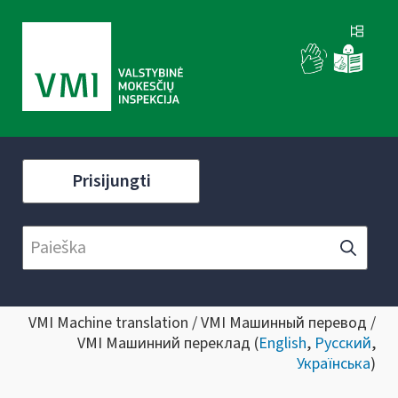
Prisijungti
VMI Machine translation / VMI Машинный перевод /
VMI Машинний переклад (
English
,
Русский
,
Українська
)