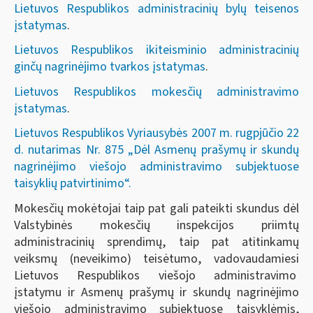
Lietuvos Respublikos administracinių bylų teisenos
įstatymas
.
Lietuvos Respublikos ikiteisminio administracinių
ginčų nagrinėjimo tvarkos įstatymas
.
Lietuvos Respublikos mokesčių administravimo
įstatymas
.
Lietuvos Respublikos Vyriausybės 2007 m. rugpjūčio 22
d. nutarimas Nr. 875 „Dėl Asmenų prašymų ir skundų
nagrinėjimo viešojo administravimo subjektuose
taisyklių patvirtinimo“.
Mokesčių mokėtojai taip pat gali pateikti skundus dėl
Valstybinės mokesčių inspekcijos priimtų
administracinių sprendimų, taip pat atitinkamų
veiksmų (neveikimo) teisėtumo, vadovaudamiesi
Lietuvos Respublikos viešojo administravimo
įstatymu ir Asmenų prašymų ir skundų nagrinėjimo
viešojo administravimo subjektuose taisyklėmis,