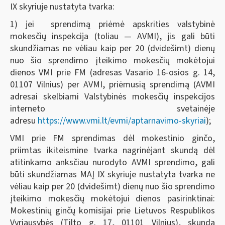
IX skyriuje nustatyta tvarka:
1) jei sprendimą priėmė apskrities valstybinė
mokesčių inspekcija (toliau — AVMI), jis gali būti
skundžiamas ne vėliau kaip per 20 (dvidešimt) dienų
nuo šio sprendimo įteikimo mokesčių mokėtojui
dienos VMI prie FM (adresas Vasario 16-osios g. 14,
01107 Vilnius) per AVMI, priėmusią sprendimą (AVMI
adresai skelbiami Valstybinės mokesčių inspekcijos
interneto svetainėje
adresu
https://www.vmi.lt/evmi/aptarnavimo-skyriai
);
VMI prie FM sprendimas dėl mokestinio ginčo,
priimtas ikiteismine tvarka nagrinėjant skundą dėl
atitinkamo anksčiau nurodyto AVMI sprendimo, gali
būti skundžiamas MAĮ IX skyriuje nustatyta tvarka ne
vėliau kaip per 20 (dvidešimt) dienų nuo šio sprendimo
įteikimo mokesčių mokėtojui dienos pasirinktinai:
Mokestinių ginčų komisijai prie Lietuvos Respublikos
Vyriausybės (Tilto g. 17, 01101 Vilnius), skundą