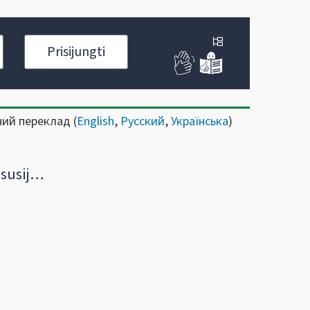
Prisijungti
ний переклад (
English
,
Русский
,
Українська
)
uotojų) veikla