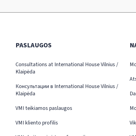
PASLAUGOS
N
Consultations at International House Vilnius /
Mo
Klaipėda
At
Консультации в International House Vilnius /
Klaipėda
Da
VMI teikiamos paslaugos
Mo
VMI kliento profilis
Vi