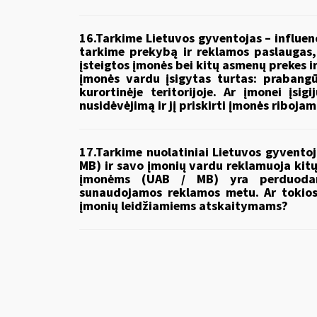
16.Tarkime Lietuvos gyventojas – influenc
tarkime prekybą ir reklamos paslaugas,
įsteigtos įmonės bei kitų asmenų prekes 
įmonės vardu įsigytas turtas: prabangūs
kurortinėje teritorijoje. Ar įmonei įsi
nusidėvėjimą ir jį priskirti įmonės ribo
17.Tarkime nuolatiniai Lietuvos gyventoja
MB) ir savo įmonių vardu reklamuoja kitų
įmonėms (UAB / MB) yra perduodam
sunaudojamos reklamos metu. Ar tokios
įmonių leidžiamiems atskaitymams?