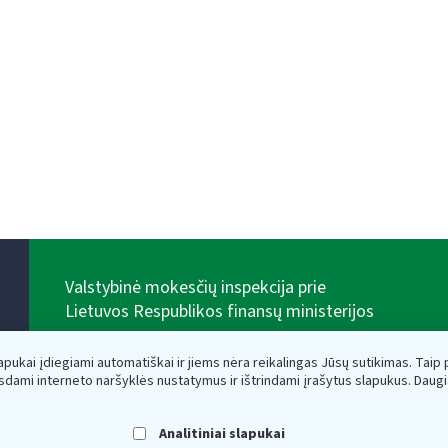
Valstybinė mokesčių inspekcija prie
Lietuvos Respublikos finansų ministerijos
Biudžetinė įstaiga. Juridinio asmens kodas — 188659752,
adresas: Vasario 16-osios g. 14, 01107 Vilnius, Lietuva,
lapukai įdiegiami automatiškai ir jiems nėra reikalingas Jūsų sutikimas. Taip pa
el.paštas:
vmi@vmi.lt
, E. pristatymo dėžutės adresas
sdami interneto naršyklės nustatymus ir ištrindami įrašytus slapukus. Daug
188659752
Duomenys apie Valstybinę mokesčių inspekciją prie
Lietuvos Respublikos finansų ministerijos kaupiami ir
Analitiniai slapukai
saugomi Juridinių asmenų registre