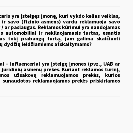
eris yra įsteigęs įmonę, kuri vykdo kelias veiklas,
 ir savo (fizinio asmens) vardu reklamuoja savo
ir / ar paslaugas. Reklamos kūrimui yra naudojamas
 automobiliai ir nekilnojamasis turtas, esantis
gijus tokį prabangų turtą, jam galima skaičiuoti
jamų dydžių leidžiamiems atskaitymams?
i – influenceriai yra įsteigę įmones (pvz., UAB ar
 juridinių asmenų prekes. Kuriant reklamos turinį,
os užsakovų reklamuojamos prekės, kurios
 sunaudotos reklamuojamos prekės priskiriamos