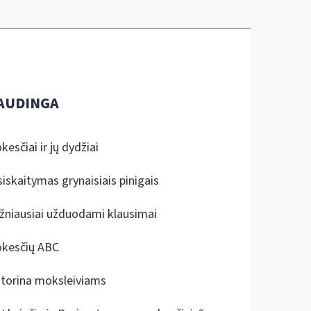
AUDINGA
kesčiai ir jų dydžiai
siskaitymas grynaisiais pinigais
žniausiai užduodami klausimai
kesčių ABC
ktorina moksleiviams