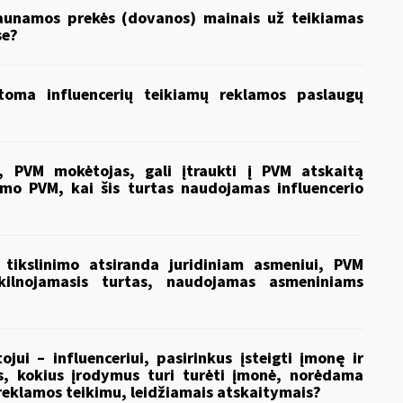
aunamos prekės (dovanos) mainais už teikiamas
se?
toma influencerių teikiamų reklamos paslaugų
, PVM mokėtojas, gali įtraukti į PVM atskaitą
imo PVM, kai šis turtas naudojamas influencerio
 tikslinimo atsiranda juridiniam asmeniui, PVM
ekilnojamasis turtas, naudojamas asmeniniams
jui – influenceriui, pasirinkus įsteigti įmonę ir
s, kokius įrodymus turi turėti įmonė, norėdama
u reklamos teikimu, leidžiamais atskaitymais?