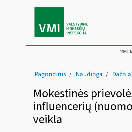
VMI 
Pagrindinis
Naudinga
Dažniaus
Mokestinės prievolės
influencerių (nuom
veikla