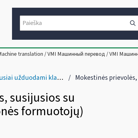
Machine translation / VMI Машинный перевод / VMI Машин
iai užduodami klausimai
Mokestinės prievolės, susijusios su influencerių (nuomonės form
, susijusios su
onės formuotojų)