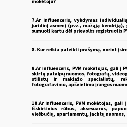
mokėtoju?
7.Ar influenceris, vykdymas individual
juridinį asmenį (pvz., mažąją bendriją),
sumuoti kartu dėl prievolės registruotis
8. Kur reikia pateikti prašymą, norint įsi
9.Ar influenceris, PVM mokėtojas, gali į 
skirtų patalpų nuomos, fotografų, video
stilistų ir makiažo specialistų, r
fotografavimo, apšvietimo įrangos nuomo
10.Ar influenceris, PVM mokėtojas, gali į
išskirtinius rūbus, aksesuarus, papu
viešbučių, apartamentų, jachtų nuomos, 