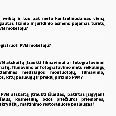
ią veiklą ir tuo pat metu kontroliuodamas vieną
 gautas fizinio ir juridinio asmens pajamas turėtų
 PVM mokėtoju?
registruoti PVM mokėtoju?
PVM atskaitą įtraukti filmavimui ar fotografavimui
grafų, filmavimo ar fotografavimo metu reikalingų
eklaminės medžiagos montuotojų, filmavimo,
s, kitų paslaugų ir prekių pirkimo PVM?
 PVM atskaitą įtraukti išlaidas, patirtas įsigyjant
ošalus, kosmetiką, odos priežiūros priemones,
skrydžių, maitinimo restoranuose paslaugas?