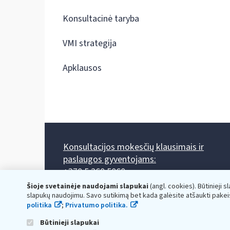
Konsultacinė taryba
VMI strategija
Apklausos
Konsultacijos mokesčių klausimais ir
paslaugos gyventojams:
+370 5 260 5060
Darbo laikas: I-IV 8.00-17.00, V 8.00-15.45.
Šioje svetainėje naudojami slapukai
(angl. cookies). Būtinieji s
Prieššventinę dieną - viena valanda trumpiau.
slapukų naudojimu. Savo sutikimą bet kada galėsite atšaukti pakei
Kiekvieno mėnesio antrą penktadienį 8.00 val. - 12.00 val.
politika
;
Privatumo politika.
Mano VMI
Paklausimas per
Būtinieji slapukai