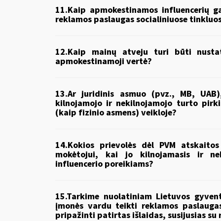
11.Kaip apmokestinamos influencerių g
reklamos paslaugas socialiniuose tinkluo
12.Kaip mainų atveju turi būti nusta
apmokestinamoji vertė?
13.Ar juridinis asmuo (pvz., MB, UAB)
kilnojamojo ir nekilnojamojo turto pirk
(kaip fizinio asmens) veikloje?
14.Kokios prievolės dėl PVM atskaitos
mokėtojui, kai jo kilnojamasis ir n
influencerio poreikiams?
15.Tarkime nuolatiniam Lietuvos gyvento
įmonės vardu teikti reklamos paslauga
pripažinti patirtas išlaidas, susijusias s