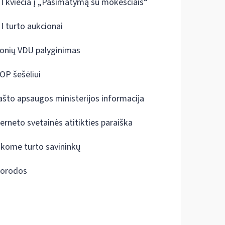
I kviečia į „Pasimatymą su mokesčiais“
I turto aukcionai
onių VDU palyginimas
OP šešėliui
ašto apsaugos ministerijos informacija
terneto svetainės atitikties paraiška
škome turto savininkų
orodos