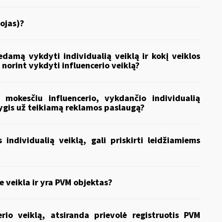
ojas)?
edamą vykdyti individualią veiklą ir kokį veiklos
 norint vykdyti influencerio veiklą?
mokesčiu influencerio, vykdančio individualią
lygis už teikiamą reklamos paslaugą?
s individualią veiklą, gali priskirti leidžiamiems
e veikla ir yra PVM objektas?
io veiklą, atsiranda prievolė registruotis PVM