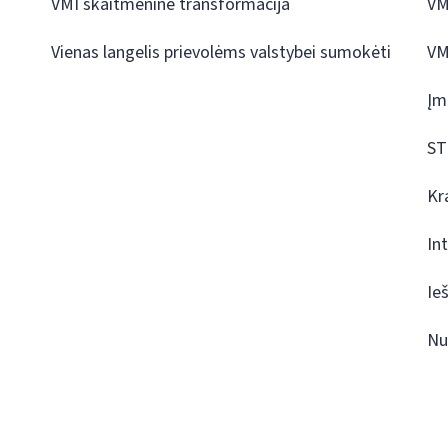
VMI skaitmeninė transformacija
VM
Vienas langelis prievolėms valstybei sumokėti
VM
Įm
ST
Kr
In
Ie
Nu