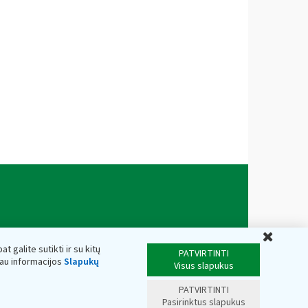
Uždar
t galite sutikti ir su kitų
PATVIRTINTI
iau informacijos
Slapukų
Visus slapukus
PATVIRTINTI
Pasirinktus slapukus