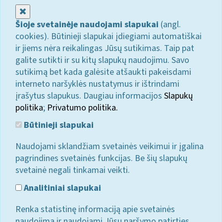
Uždaryti
Šioje svetainėje naudojami slapukai
(angl.
cookies). Būtinieji slapukai įdiegiami automatiškai
ir jiems nėra reikalingas Jūsų sutikimas. Taip pat
galite sutikti ir su kitų slapukų naudojimu. Savo
sutikimą bet kada galėsite atšaukti pakeisdami
interneto naršyklės nustatymus ir ištrindami
įrašytus slapukus. Daugiau informacijos
Slapukų
politika
;
Privatumo politika.
Būtinieji slapukai
Naudojami sklandžiam svetainės veikimui ir įgalina
pagrindines svetainės funkcijas. Be šių slapukų
svetainė negali tinkamai veikti.
Analitiniai slapukai
Renka statistinę informaciją apie svetainės
naudojimą ir naudojami Jūsų naršymo patirties