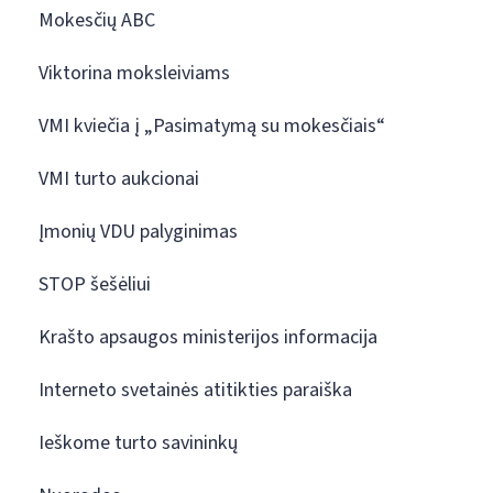
Mokesčių ABC
Viktorina moksleiviams
VMI kviečia į „Pasimatymą su mokesčiais“
VMI turto aukcionai
Įmonių VDU palyginimas
STOP šešėliui
Krašto apsaugos ministerijos informacija
Interneto svetainės atitikties paraiška
Ieškome turto savininkų