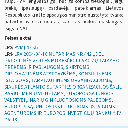
Taip, PVM lengvatos gali būti taikomos tiesiogiai, jeigu
prekių (paslaugų) pardavėjui pateikiamas Lietuvos
Respublikos krašto apsaugos ministro nustatyta tvarka
patvirtintas dokumentas, kad tas prekes (paslaugas)
įsigyja NATO.
Teises aktai
LRS
PVMĮ 47 str.
LRS
LRV 2004-04-16 NUTARIMAS NR.442 „DĖL
PRIDĖTINĖS VERTĖS MOKESČIO IR AKCIZŲ TAIKYMO
PREKĖMS IR PASLAUGOMS, SKIRTOMS
DIPLOMATINĖMS ATSTOVYBĖMS, KONSULINĖMS
ĮSTAIGOMS, TARPTAUTINĖMS ORGANIZACIJOMS,
ŠIAURĖS ATLANTO SUTARTIES ORGANIZACIJOS ŠALIŲ
KARIUOMENIŲ VIENETAMS, EUROPOS SĄJUNGOS
VALSTYBIŲ NARIŲ GINKLUOTOSIOMS PAJĖGOMS,
EUROPOS SĄJUNGOS INSTITUCIJOMS, ĮSTAIGOMS,
AGENTŪROMS IR EUROPOS INVESTICIJŲ BANKUI“, IV
DALIS