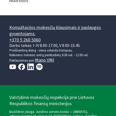
Nuorodos
Konsultacijos mokesčių klausimais ir paslaugos
gyventojams:
+370 5 260 5060
Darbo laikas: I-IV 8.00-17.00, V 8.00-15.45.
Prieššventinę dieną - viena valanda trumpiau.
Kiekvieno mėnesio antrą penktadienį 8.00 val. - 12.00 val.
Mano VMI
Paklausimas per
Valstybinė mokesčių inspekcija prie Lietuvos
Respublikos finansų ministerijos
Biudžetinė įstaiga. Juridinio asmens kodas — 188659752,