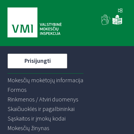
Prisijungti
Mokesčių mokėtojų informacija
Formos
Rinkmenos / Atviri duomenys
Skaičiuoklės ir pagalbininkai
Sąskaitos ir įmokų kodai
Mokesčių žinynas