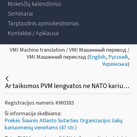
Mokesčių kalendorius
Seminarai
Tarptautinis apmokestinimas
Kontaktai / Apklausa
VMI Machine translation / VMI Машинный перевод /
VMI Машинний переклад (
English
,
Русский
,
Українська
)
Ar taikomos PVM lengvatos ne NATO kariuomenės vieneto, bet pačios NATO (kaip organizacijos) Lietuvoje įsigyjamų prekių (paslaugų) atveju?
Registracijos numeris KM0383
Ši informacija skelbiama:
Prekės Šiaurės Atlanto Sutarties Organizacijos šalių
kariuomenių vienetams (47 str.)