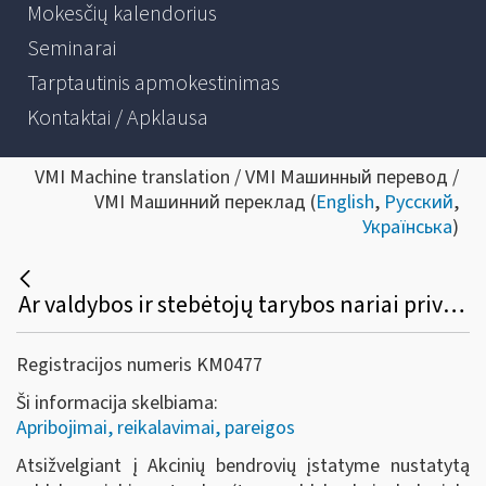
Mokesčių kalendorius
Seminarai
Tarptautinis apmokestinimas
Kontaktai / Apklausa
VMI Machine translation / VMI Машинный перевод /
VMI Машинний переклад (
English
,
Русский
,
Українська
)
Ar valdybos ir stebėtojų tarybos nariai privalo registruoti individualią veiklą?
Registracijos numeris KM0477
Ši informacija skelbiama:
Apribojimai, reikalavimai, pareigos
Atsižvelgiant į Akcinių bendrovių įstatyme nustatytą