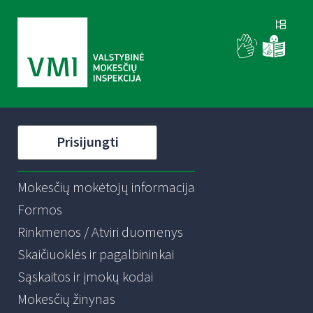
Prisijungti
Mokesčių mokėtojų informacija
Formos
Rinkmenos / Atviri duomenys
Skaičiuoklės ir pagalbininkai
Sąskaitos ir įmokų kodai
Mokesčių žinynas