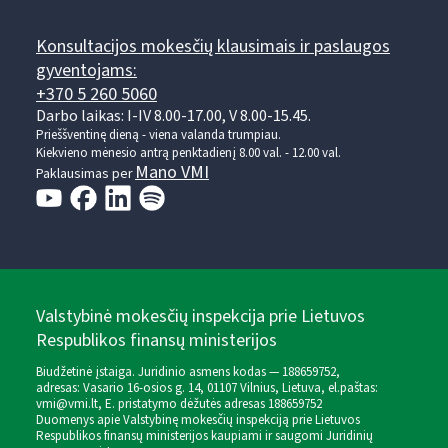
Konsultacijos mokesčių klausimais ir paslaugos
gyventojams:
+370 5 260 5060
Darbo laikas: I-IV 8.00-17.00, V 8.00-15.45.
Prieššventinę dieną - viena valanda trumpiau.
Kiekvieno mėnesio antrą penktadienį 8.00 val. - 12.00 val.
Mano VMI
Paklausimas per
Valstybinė mokesčių inspekcija prie Lietuvos
Respublikos finansų ministerijos
Biudžetinė įstaiga. Juridinio asmens kodas — 188659752,
adresas: Vasario 16-osios g. 14, 01107 Vilnius, Lietuva, el.paštas:
vmi@vmi.lt
, E. pristatymo dėžutės adresas 188659752
Duomenys apie Valstybinę mokesčių inspekciją prie Lietuvos
Respublikos finansų ministerijos kaupiami ir saugomi Juridinių