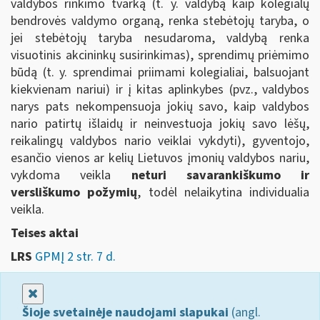
valdybos rinkimo tvarką (t. y. valdybą kaip kolegialų
bendrovės valdymo organą, renka stebėtojų taryba, o
jei stebėtojų taryba nesudaroma, valdybą renka
visuotinis akcininkų susirinkimas), sprendimų priėmimo
būdą (t. y. sprendimai priimami kolegialiai, balsuojant
kiekvienam nariui) ir į kitas aplinkybes (pvz., valdybos
narys pats nekompensuoja jokių savo, kaip valdybos
nario patirtų išlaidų ir neinvestuoja jokių savo lėšų,
reikalingų valdybos nario veiklai vykdyti), gyventojo,
esančio vienos ar kelių Lietuvos įmonių valdybos nariu,
vykdoma veikla
neturi savarankiškumo ir
versliškumo požymių
, todėl nelaikytina individualia
veikla.
Teises aktai
LRS
GPMĮ 2 str. 7 d.
Uždaryti
Šioje svetainėje naudojami slapukai
(angl.