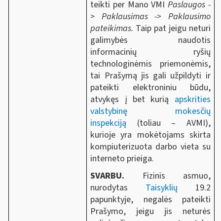
teikti per Mano VMI
Paslaugos -
>
Paklausimas -> Paklausimo
pateikimas.
Taip pat jeigu neturi
galimybės naudotis
informacinių ryšių
technologinėmis priemonėmis,
tai Prašymą jis gali užpildyti ir
pateikti elektroniniu būdu,
atvykęs į bet kurią
apskrities
valstybinę mokesčių
inspekciją
(toliau – AVMI),
kurioje yra mokėtojams skirta
kompiuterizuota darbo vieta su
interneto prieiga.
SVARBU.
Fizinis asmuo,
nurodytas
Taisyklių
19.2
papunktyje, negalės pateikti
Prašymo, jeigu jis neturės