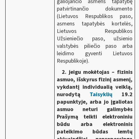
galiojančio asmens tapatybę
patvirtinančio dokumento
(Lietuvos Respublikos paso,
asmens tapatybės kortelės,
Lietuvos Respublikos
Užsieniečio paso, užsienio
valstybės piliečio paso arba
leidimo gyventi Lietuvos
Respublikoje).
2. jeigu mokėtojas – fizinis
asmuo, išskyrus fizinį asmenį,
vykdantį individualią veiklą,
nurodytą
Taisyklių
19.2
papunktyje, arba jo įgaliotas
asmuo neturi galimybės
Prašymą teikti elektroniniu
būdu arba elektroninis
pateikimo būdas lemtų