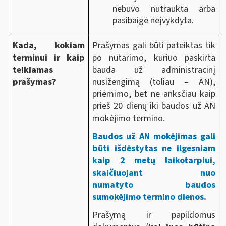
nebuvo nutraukta arba
pasibaigė neįvykdyta.
Kada, kokiam
Prašymas gali būti pateiktas tik
terminui ir kaip
po nutarimo, kuriuo paskirta
teikiamas
bauda už administracinį
prašymas?
nusižengimą (toliau – AN),
priėmimo, bet ne anksčiau kaip
prieš 20 dienų iki baudos už AN
mokėjimo termino.
Baudos už AN mokėjimas gali
būti išdėstytas ne ilgesniam
kaip 2 metų laikotarpiui,
skaičiuojant nuo
numatyto baudos
sumokėjimo termino dienos.
Prašymą ir papildomus