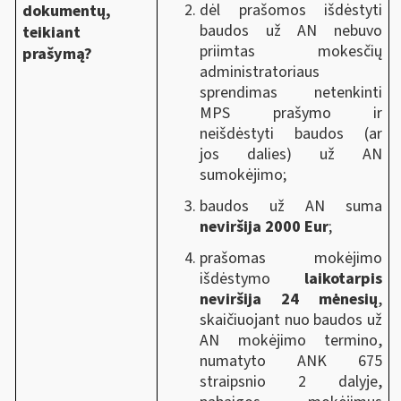
dėl prašomos išdėstyti
dokumentų,
baudos už AN nebuvo
teikiant
priimtas mokesčių
prašymą?
administratoriaus
sprendimas netenkinti
MPS prašymo ir
neišdėstyti baudos (ar
jos dalies) už AN
sumokėjimo;
baudos už AN suma
neviršija 2000 Eur
;
prašomas mokėjimo
išdėstymo
laikotarpis
neviršija 24 mėnesių
,
skaičiuojant nuo
baudos už
AN mokėjimo termino,
numatyto ANK 675
straipsnio 2 dalyje,