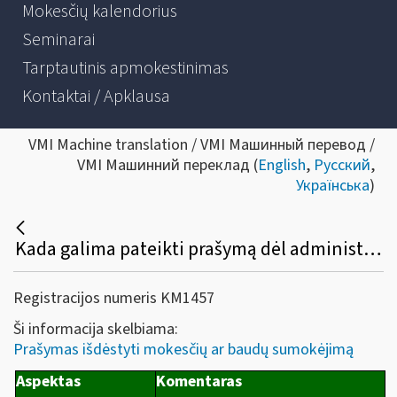
Mokesčių kalendorius
Seminarai
Tarptautinis apmokestinimas
Kontaktai / Apklausa
VMI Machine translation / VMI Машинный перевод /
VMI Машинний переклад (
English
,
Русский
,
Українська
)
Kada galima pateikti prašymą dėl administracinių baudų sumokėjimo išdėstymo? Kokia prašymo pateikimo tvarka ir koks sprendimo priėmimo terminas?
Registracijos numeris KM1457
Ši informacija skelbiama:
Prašymas išdėstyti mokesčių ar baudų sumokėjimą
Aspektas
Komentaras