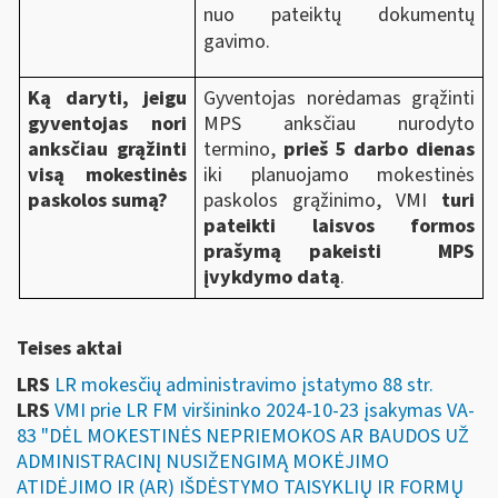
nuo pateiktų dokumentų
gavimo.
Ką daryti, jeigu
Gyventojas norėdamas grąžinti
gyventojas nori
MPS anksčiau nurodyto
anksčiau grąžinti
termino,
prieš 5 darbo dienas
visą mokestinės
iki planuojamo mokestinės
paskolos sumą?
paskolos grąžinimo, VMI
turi
pateikti laisvos formos
prašymą pakeisti MPS
įvykdymo datą
.
Teises aktai
LRS
LR mokesčių administravimo įstatymo 88 str.
LRS
VMI prie LR FM viršininko 2024-10-23 įsakymas VA-
83 "DĖL MOKESTINĖS NEPRIEMOKOS AR BAUDOS UŽ
ADMINISTRACINĮ NUSIŽENGIMĄ MOKĖJIMO
ATIDĖJIMO IR (AR) IŠDĖSTYMO TAISYKLIŲ IR FORMŲ