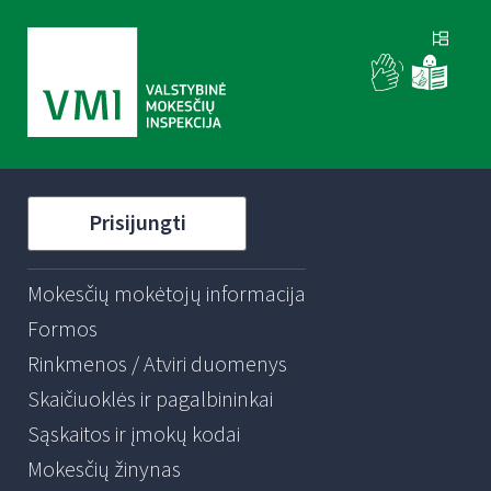
Prisijungti
Mokesčių mokėtojų informacija
Formos
Rinkmenos / Atviri duomenys
Skaičiuoklės ir pagalbininkai
Sąskaitos ir įmokų kodai
Mokesčių žinynas