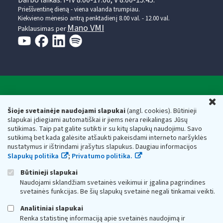
Prieššventinę dieną - viena valanda trumpiau.
Kiekvieno mėnesio antrą penktadienį 8.00 val. - 12.00 val.
Mano VMI
Paklausimas per
Valstybinė mokesčių inspekcija prie Lietuvos
U
Respublikos finansų ministerijos
Šioje svetainėje naudojami slapukai
(angl. cookies). Būtinieji
slapukai įdiegiami automatiškai ir jiems nėra reikalingas Jūsų
Biudžetinė įstaiga. Juridinio asmens kodas — 188659752,
sutikimas. Taip pat galite sutikti ir su kitų slapukų naudojimu. Savo
adresas: Vasario 16-osios g. 14, 01107 Vilnius, Lietuva, el.paštas:
sutikimą bet kada galėsite atšaukti pakeisdami interneto naršyklės
vmi@vmi.lt
, E. pristatymo dėžutės adresas 188659752
nustatymus ir ištrindami įrašytus slapukus. Daugiau informacijos
Duomenys apie Valstybinę mokesčių inspekciją prie Lietuvos
Slapukų politika
;
Privatumo politika.
Respublikos finansų ministerijos kaupiami ir saugomi Juridinių
asmenų registre
Būtinieji slapukai
Naudojami sklandžiam svetainės veikimui ir įgalina pagrindines
svetainės funkcijas. Be šių slapukų svetainė negali tinkamai veikti.
Analitiniai slapukai
Renka statistinę informaciją apie svetainės naudojimą ir