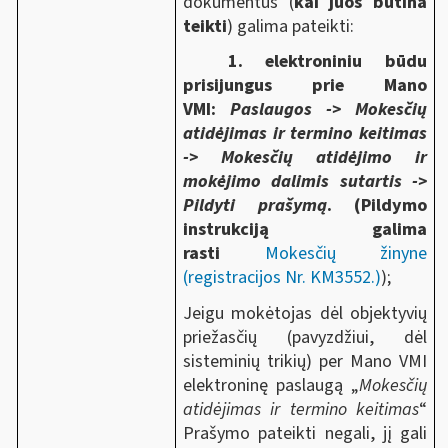
dokumentus (
kai juos būtina
teikti
) galima pateikti:
1. elektroniniu būdu
prisijungus prie Mano
VMI:
Paslaugos -> Mokesčių
atidėjimas ir termino keitimas
-> Mokesčių atidėjimo ir
mokėjimo dalimis sutartis ->
Pildyti prašymą
.
(Pildymo
instrukciją galima
rasti
Mokesčių žinyne
(registracijos Nr. KM3552.)
);
Jeigu mokėtojas dėl objektyvių
priežasčių (pavyzdžiui, dėl
sisteminių trikių) per Mano VMI
elektroninę paslaugą „
Mokesčių
atidėjimas ir termino keitimas
“
Prašymo pateikti negali, jį gali