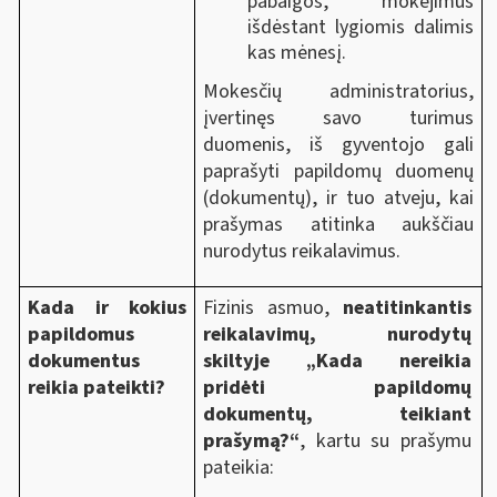
pabaigos, mokėjimus
išdėstant lygiomis dalimis
kas mėnesį.
Mokesčių administratorius,
įvertinęs savo turimus
duomenis, iš gyventojo gali
paprašyti papildomų duomenų
(dokumentų), ir tuo atveju, kai
prašymas atitinka aukščiau
nurodytus reikalavimus.
Kada ir kokius
Fizinis asmuo,
neatitinkantis
papildomus
reikalavimų, nurodytų
dokumentus
skiltyje „Kada nereikia
reikia pateikti?
pridėti papildomų
dokumentų, teikiant
prašymą?“
, kartu su prašymu
pateikia: