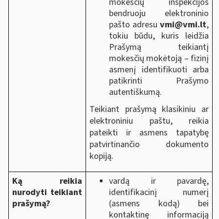
mokesčių inspekcijos
bendruoju elektroninio
pašto adresu
vmi@vmi.lt
,
tokiu būdu, kuris leidžia
Prašymą teikiantį
mokesčių mokėtoją ‒ fizinį
asmenį identifikuoti arba
patikrinti Prašymo
autentiškumą.
Teikiant prašymą klasikiniu ar
elektroniniu paštu, reikia
pateikti ir asmens tapatybę
patvirtinančio dokumento
kopiją.
Ką reikia
vardą ir pavardę,
nurodyti teikiant
identifikacinį numerį
prašymą?
(asmens kodą) bei
kontaktinę informaciją