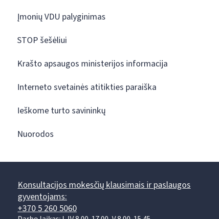
Įmonių VDU palyginimas
STOP šešėliui
Krašto apsaugos ministerijos informacija
Interneto svetainės atitikties paraiška
Ieškome turto savininkų
Nuorodos
Konsultacijos mokesčių klausimais ir paslaugos
gyventojams:
+370 5 260 5060
Darbo laikas: I-IV 8.00-17.00, V 8.00-15.45.