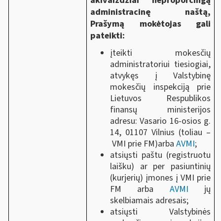
akivaizdžiai neproporcingą
administracinę naštą,
Prašymą mokėtojas gali
pateikti:
įteikti mokesčių
administratoriui tiesiogiai,
atvykęs į Valstybinę
mokesčių inspekciją prie
Lietuvos Respublikos
finansų ministerijos
adresu: Vasario 16-osios g.
14, 01107 Vilnius (toliau ‒
VMI prie FM)arba
AVMI
;
atsiųsti paštu (registruotu
laišku) ar per pasiuntinių
(kurjerių) įmones į VMI prie
FM arba
AVMI
jų
skelbiamais adresais;
atsiųsti Valstybinės