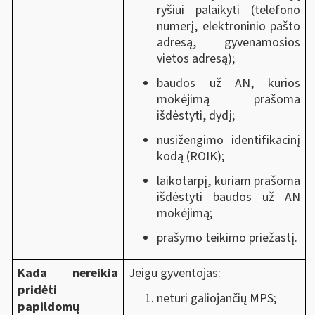
ryšiui palaikyti (telefono
numerį, elektroninio pašto
adresą, gyvenamosios
vietos adresą);
baudos už AN, kurios
mokėjimą prašoma
išdėstyti, dydį;
nusižengimo identifikacinį
kodą (ROIK);
laikotarpį, kuriam prašoma
išdėstyti baudos už AN
mokėjimą;
prašymo teikimo priežastį.
Kada nereikia
Jeigu gyventojas:
pridėti
neturi galiojančių MPS;
papildomų