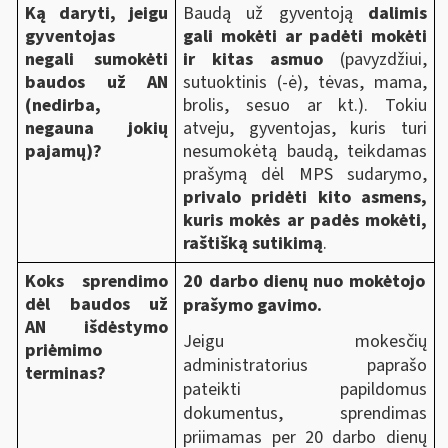
Ką daryti, jeigu
Baudą už gyventoją
dalimis
gyventojas
gali mokėti ar padėti mokėti
negali sumokėti
ir kitas asmuo
(pavyzdžiui,
baudos už AN
sutuoktinis (-ė), tėvas, mama,
(nedirba,
brolis, sesuo ar kt.). Tokiu
negauna jokių
atveju, gyventojas, kuris turi
pajamų)?
nesumokėtą baudą, teikdamas
prašymą dėl MPS sudarymo,
privalo pridėti kito asmens,
kuris mokės ar padės mokėti,
raštišką sutikimą
.
Koks sprendimo
20 darbo dienų nuo mokėtojo
dėl baudos už
prašymo gavimo.
AN išdėstymo
Jeigu mokesčių
priėmimo
administratorius paprašo
terminas?
pateikti papildomus
dokumentus, sprendimas
priimamas per 20 darbo dienų