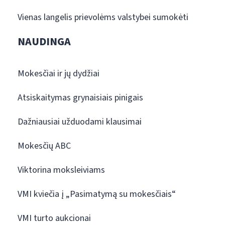
Vienas langelis prievolėms valstybei sumokėti
NAUDINGA
Mokesčiai ir jų dydžiai
Atsiskaitymas grynaisiais pinigais
Dažniausiai užduodami klausimai
Mokesčių ABC
Viktorina moksleiviams
VMI kviečia į „Pasimatymą su mokesčiais“
VMI turto aukcionai