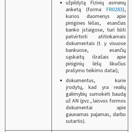
užpildytą Fizinių asmenų
anketą (forma
FR0283
),
kurios duomenys apie
pinigines lėšas, esančias
banko įstaigose, turi būti
patvirtinti atitinkamais
dokumentais (t. y. visuose
bankuose, esančių
sąskaitų išrašais apie
piniginių lėšų likučius
prašymo teikimo datai);
dokumentus, kurie
įrodytų, kad yra realių
galimybių sumokėti baudą
už AN (pvz., laisvos formos
dokumentai apie
gaunamas pajamas, darbo
sutartis).