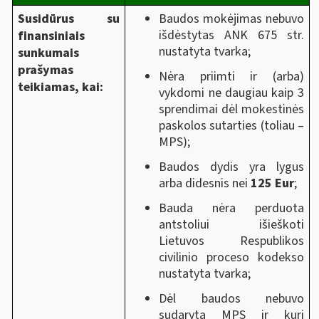
Susidūrus su
Baudos mokėjimas nebuvo
išdėstytas ANK 675 str.
finansiniais
nustatyta tvarka;
sunkumais
prašymas
Nėra priimti ir (arba)
teikiamas, kai:
vykdomi ne daugiau kaip 3
sprendimai dėl mokestinės
paskolos sutarties (toliau –
MPS);
Baudos dydis yra lygus
arba didesnis nei
125 Eur
;
Bauda nėra perduota
antstoliui išieškoti
Lietuvos Respublikos
civilinio proceso kodekso
nustatyta tvarka;
Dėl baudos nebuvo
sudaryta MPS ir kuri