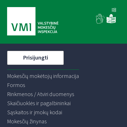
Prisijungti
Mokesčių mokėtojų informacija
Formos
Rinkmenos / Atviri duomenys
Skaičiuoklės ir pagalbininkai
Sąskaitos ir įmokų kodai
Mokesčių žinynas