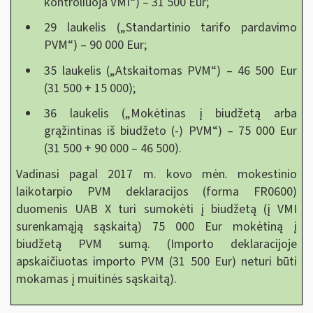
kontroliuoja VMI“) – 31 500 Eur;
29 laukelis („Standartinio tarifo pardavimo
PVM“) – 90 000 Eur;
35 laukelis („Atskaitomas PVM“) – 46 500 Eur
(31 500 + 15 000);
36 laukelis („Mokėtinas į biudžetą arba
grąžintinas iš biudžeto (-) PVM“) – 75 000 Eur
(31 500 + 90 000 – 46 500).
Vadinasi pagal 2017 m. kovo mėn. mokestinio
laikotarpio PVM deklaracijos (forma FR0600)
duomenis UAB X turi sumokėti į biudžetą (į VMI
surenkamąją sąskaitą) 75 000 Eur mokėtiną į
biudžetą PVM sumą. (Importo deklaracijoje
apskaičiuotas importo PVM (31 500 Eur) neturi būti
mokamas į muitinės sąskaitą).