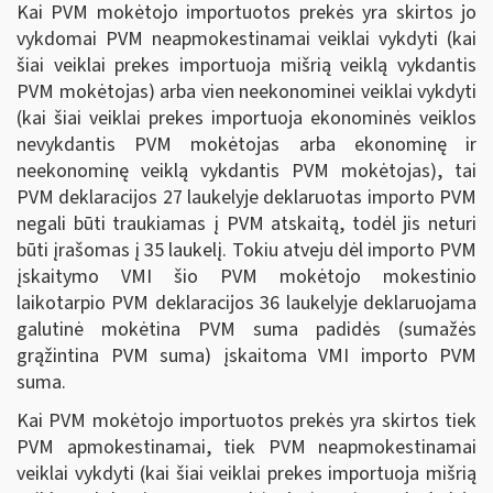
Kai PVM mokėtojo importuotos prekės yra skirtos jo
vykdomai PVM neapmokestinamai veiklai vykdyti (kai
šiai veiklai prekes importuoja mišrią veiklą vykdantis
PVM mokėtojas) arba vien neekonominei veiklai vykdyti
(kai šiai veiklai prekes importuoja ekonominės veiklos
nevykdantis PVM mokėtojas arba ekonominę ir
neekonominę veiklą vykdantis PVM mokėtojas), tai
PVM deklaracijos 27 laukelyje deklaruotas importo PVM
negali būti traukiamas į PVM atskaitą, todėl jis neturi
būti įrašomas į 35 laukelį. Tokiu atveju dėl importo PVM
įskaitymo VMI šio PVM mokėtojo mokestinio
laikotarpio PVM deklaracijos 36 laukelyje deklaruojama
galutinė mokėtina PVM suma padidės (sumažės
grąžintina PVM suma) įskaitoma VMI importo PVM
suma.
Kai PVM mokėtojo importuotos prekės yra skirtos tiek
PVM apmokestinamai, tiek PVM neapmokestinamai
veiklai vykdyti (kai šiai veiklai prekes importuoja mišrią