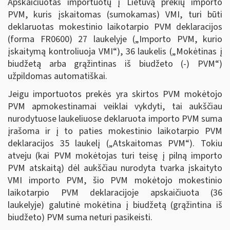
Apskaičiuotas importuotų į Lietuvą prekių importo
PVM, kuris įskaitomas (sumokamas) VMI, turi būti
deklaruotas mokestinio laikotarpio PVM deklaracijos
(forma FR0600) 27 laukelyje („Importo PVM, kurio
įskaitymą kontroliuoja VMI“), 36 laukelis („Mokėtinas į
biudžetą arba grąžintinas iš biudžeto (-) PVM“)
užpildomas automatiškai.
Jeigu importuotos prekės yra skirtos PVM mokėtojo
PVM apmokestinamai veiklai vykdyti, tai aukščiau
nurodytuose laukeliuose deklaruota importo PVM suma
įrašoma ir į to paties mokestinio laikotarpio PVM
deklaracijos 35 laukelį („Atskaitomas PVM“). Tokiu
atveju (kai PVM mokėtojas turi teisę į pilną importo
PVM atskaitą) dėl aukščiau nurodyta tvarka įskaityto
VMI importo PVM, šio PVM mokėtojo mokestinio
laikotarpio PVM deklaracijoje apskaičiuota (36
laukelyje) galutinė mokėtina į biudžetą (grąžintina iš
biudžeto) PVM suma neturi pasikeisti.