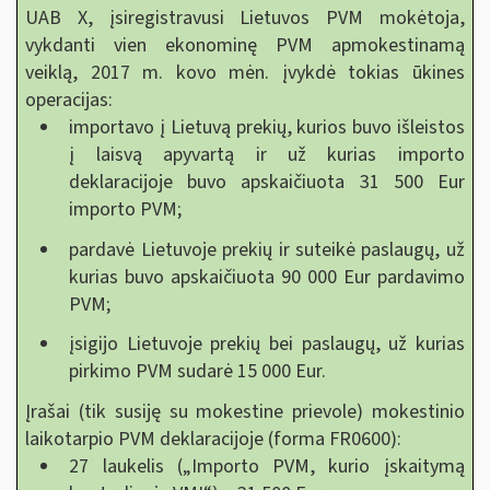
UAB X, įsiregistravusi Lietuvos PVM mokėtoja,
vykdanti vien ekonominę PVM apmokestinamą
veiklą, 2017 m. kovo mėn. įvykdė tokias ūkines
operacijas:
importavo į Lietuvą prekių, kurios buvo išleistos
į laisvą apyvartą ir už kurias importo
deklaracijoje buvo apskaičiuota 31 500 Eur
importo PVM;
pardavė Lietuvoje prekių ir suteikė paslaugų, už
kurias buvo apskaičiuota 90 000 Eur pardavimo
PVM;
įsigijo Lietuvoje prekių bei paslaugų, už kurias
pirkimo PVM sudarė 15 000 Eur.
Įrašai (tik susiję su mokestine prievole) mokestinio
laikotarpio PVM deklaracijoje (forma FR0600):
27 laukelis („Importo PVM, kurio įskaitymą