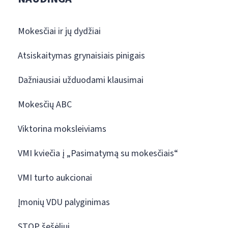
Mokesčiai ir jų dydžiai
Atsiskaitymas grynaisiais pinigais
Dažniausiai užduodami klausimai
Mokesčių ABC
Viktorina moksleiviams
VMI kviečia į „Pasimatymą su mokesčiais“
VMI turto aukcionai
Įmonių VDU palyginimas
STOP šešėliui