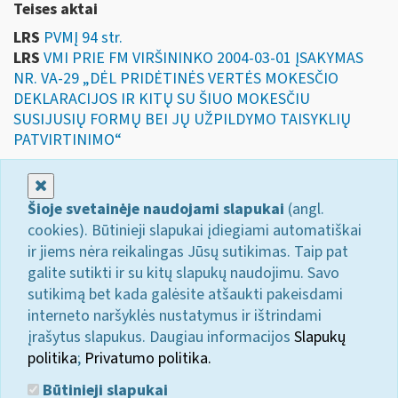
Teises aktai
LRS
PVMĮ 94 str.
LRS
VMI PRIE FM VIRŠININKO 2004-03-01 ĮSAKYMAS
NR. VA-29 „DĖL PRIDĖTINĖS VERTĖS MOKESČIO
DEKLARACIJOS IR KITŲ SU ŠIUO MOKESČIU
SUSIJUSIŲ FORMŲ BEI JŲ UŽPILDYMO TAISYKLIŲ
PATVIRTINIMO“
Uždaryti
Šioje svetainėje naudojami slapukai
(angl.
cookies). Būtinieji slapukai įdiegiami automatiškai
ir jiems nėra reikalingas Jūsų sutikimas. Taip pat
galite sutikti ir su kitų slapukų naudojimu. Savo
sutikimą bet kada galėsite atšaukti pakeisdami
interneto naršyklės nustatymus ir ištrindami
įrašytus slapukus. Daugiau informacijos
Slapukų
politika
;
Privatumo politika.
Būtinieji slapukai