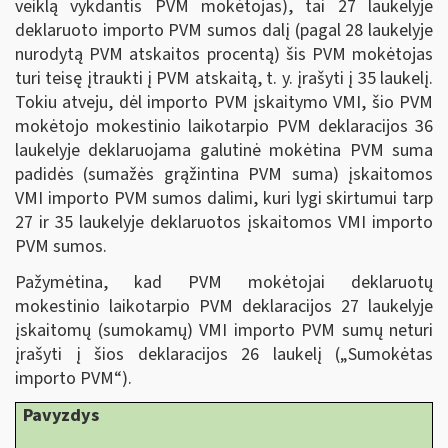
veiklą vykdantis PVM mokėtojas), tai 27 laukelyje
deklaruoto importo PVM sumos dalį (pagal 28 laukelyje
nurodytą PVM atskaitos procentą) šis PVM mokėtojas
turi teisę įtraukti į PVM atskaitą, t. y. įrašyti į 35 laukelį.
Tokiu atveju, dėl importo PVM įskaitymo VMI, šio PVM
mokėtojo mokestinio laikotarpio PVM deklaracijos 36
laukelyje deklaruojama galutinė mokėtina PVM suma
padidės (sumažės grąžintina PVM suma) įskaitomos
VMI importo PVM sumos dalimi, kuri lygi skirtumui tarp
27 ir 35 laukelyje deklaruotos įskaitomos VMI importo
PVM sumos.
Pažymėtina, kad PVM mokėtojai deklaruotų
mokestinio laikotarpio PVM deklaracijos 27 laukelyje
įskaitomų (sumokamų) VMI importo PVM sumų neturi
įrašyti į šios deklaracijos 26 laukelį („Sumokėtas
importo PVM“).
Pavyzdys