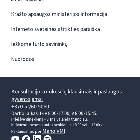
Krašto apsaugos ministerijos informacija
Interneto svetainės atitikties paraiška
Ieškome turto savininkų
Nuorodos
Konsultacijos mokesčių klausimais ir paslaugos
gyventojams:
+370 5 260 5060
Darbo laikas: I-IV 8.00-17.00, V 8.00-15.45.
Prieššventinę dieną - viena valanda trumpiau.
Kiekvieno mėnesio antrą penktadienį 8.00 val. - 12.00 val.
Mano VMI
Paklausimas per