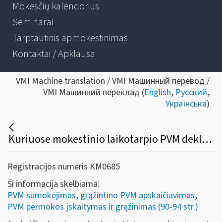
Mokesčių kalendorius
Seminarai
Tarptautinis apmokestinimas
Kontaktai / Apklausa
VMI Machine translation / VMI Машинный перевод /
VMI Машинний переклад (
English
,
Русский
,
Українська
)
Kuriuose mokestinio laikotarpio PVM deklaracijos laukeliuose turi būti deklaruotas importo PVM, kuris įskaitomas (sumokamas) VMI?
Registracijos numeris KM0685
Ši informacija skelbiama:
PVM sumokėjimas, grąžintino PVM apskaičiavimas,
PVM permokos įskaitymas ir grąžinimas (90-94 str.)