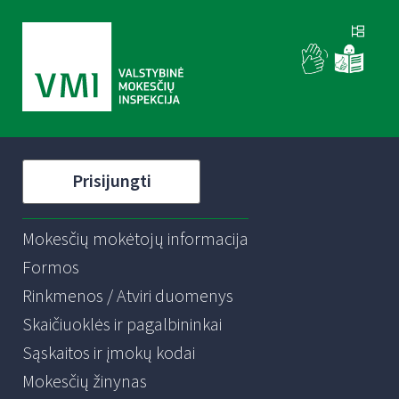
Prisijungti
Mokesčių mokėtojų informacija
Formos
Rinkmenos / Atviri duomenys
Skaičiuoklės ir pagalbininkai
Sąskaitos ir įmokų kodai
Mokesčių žinynas