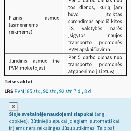
Per 5 darbo dienas nuo
tos dienos, kurią jam
buvo įteiktas
Fizinis asmuo
sprendimas apie iš kitos
(asmeninėms
ES valstybės narės
reikmėms)
įsigytos naujos
transporto priemonės
PVM apskaičiavimą
Per 5 darbo dienas nuo
Juridinis asmuo (ne
transporto priemonės
PVM mokėtojas)
atgabenimo į Lietuvą
Teises aktai
LRS
PVMĮ 85 str., 90 str., 92 str. 7 d., 8 d
Uždaryti
Šioje svetainėje naudojami slapukai
(angl.
cookies). Būtinieji slapukai įdiegiami automatiškai
ir jiems nėra reikalingas Jūsų sutikimas. Taip pat