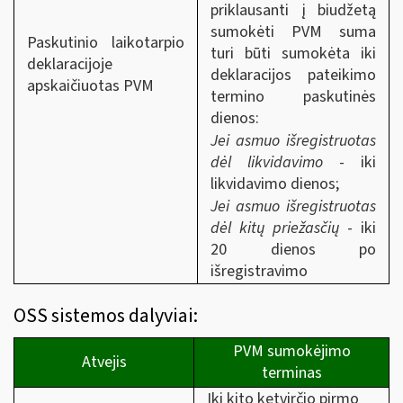
priklausanti į biudžetą
sumokėti PVM suma
Paskutinio laikotarpio
turi būti sumokėta iki
deklaracijoje
deklaracijos pateikimo
apskaičiuotas PVM
termino paskutinės
dienos:
Jei asmuo išregistruotas
dėl likvidavimo
- iki
likvidavimo dienos;
Jei asmuo išregistruotas
dėl kitų priežasčių
- iki
20 dienos po
išregistravimo
OSS sistemos dalyviai:
PVM sumokėjimo
Atvejis
terminas
Iki kito ketvirčio pirmo