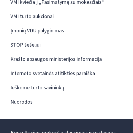
VMI kviečia į „Pasimatymą su mokesčiais“
VMI turto aukcionai
Įmonių VDU palyginimas
STOP šešėliui
Krašto apsaugos ministerijos informacija
Interneto svetainės atitikties paraiška
Ieškome turto savininkų
Nuorodos
Konsultacijos mokesčių klausimais ir paslaugos