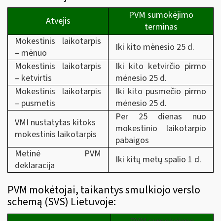
PVM sumokėjimo
Atvejis
terminas
Mokestinis laikotarpis
Iki kito mėnesio 25 d.
– mėnuo
Mokestinis laikotarpis
Iki kito ketvirčio pirmo
– ketvirtis
mėnesio 25 d.
Mokestinis laikotarpis
Iki kito pusmečio pirmo
– pusmetis
mėnesio 25 d.
Per 25 dienas nuo
VMI nustatytas kitoks
mokestinio laikotarpio
mokestinis laikotarpis
pabaigos
Metinė PVM
Iki kitų metų spalio 1 d.
deklaracija
PVM mokėtojai, taikantys smulkiojo verslo
schemą (SVS) Lietuvoje: