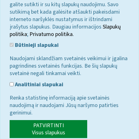
galite sutikti ir su kitų slapukų naudojimu. Savo
sutikimą bet kada galėsite atšaukti pakeisdami
interneto naršyklės nustatymus ir ištrindami
įrašytus slapukus. Daugiau informacijos
Slapukų
politika
;
Privatumo politika.
Būtinieji slapukai
Naudojami sklandžiam svetainės veikimui ir įgalina
pagrindines svetainės funkcijas. Be šių slapukų
svetainė negali tinkamai veikti.
Analitiniai slapukai
Renka statistinę informaciją apie svetainės
naudojimą ir naudojami Jūsų naršymo patirties
gerinimui.
PATVIRTINTI
Visus slapukus