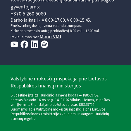
gyventojams:
+370 5 260 5060
Darbo laikas: I-IV 8.00-17.00, V 8.00-15.45.
Prieššventinę dieną - viena valanda trumpiau.
Kiekvieno mėnesio antrą penktadienį 8.00 val. - 12.00 val.
Mano VMI
Paklausimas per
Valstybinė mokesčių inspekcija prie Lietuvos
Respublikos finansų ministerijos
Biudžetinė įstaiga. Juridinio asmens kodas — 188659752,
adresas: Vasario 16-osios g. 14, 01107 Vilnius, Lietuva, el.paštas:
vmi@vmi.lt
, E. pristatymo dėžutės adresas 188659752
Duomenys apie Valstybinę mokesčių inspekciją prie Lietuvos
Respublikos finansų ministerijos kaupiami ir saugomi Juridinių
asmenų registre