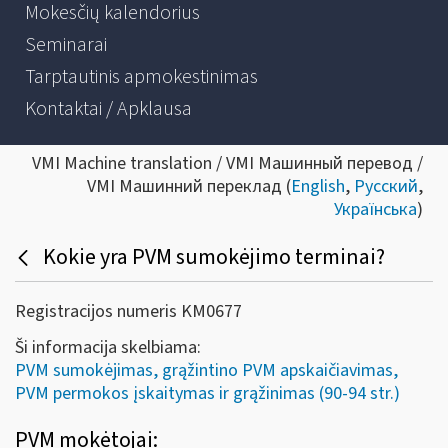
Mokesčių kalendorius
Seminarai
Tarptautinis apmokestinimas
Kontaktai / Apklausa
VMI Machine translation / VMI Машинный перевод /
VMI Машинний переклад (
English
,
Русский
,
Українська
)
Kokie yra PVM sumokėjimo terminai?
Registracijos numeris KM0677
Ši informacija skelbiama:
PVM sumokėjimas, grąžintino PVM apskaičiavimas,
PVM permokos įskaitymas ir grąžinimas (90-94 str.)
PVM mokėtojai: