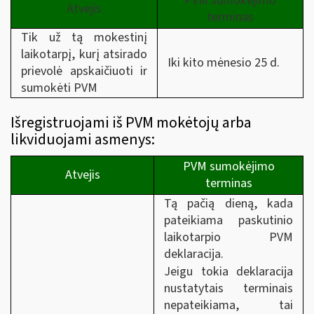
PVM sumokėjimo
Atvejis
terminas
Tik už tą mokestinį
laikotarpį, kurį atsirado
Iki kito mėnesio 25 d.
prievolė apskaičiuoti ir
sumokėti PVM
Išregistruojami iš PVM mokėtojų arba
likviduojami asmenys:
PVM sumokėjimo
Atvejis
terminas
Tą pačią dieną, kada
pateikiama paskutinio
laikotarpio PVM
deklaracija.
Jeigu tokia deklaracija
nustatytais terminais
nepateikiama, tai