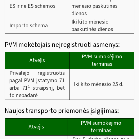
ES ir ne ES schemos
mėnesio paskutinės
dienos
Iki kito mėnesio
Importo schema
paskutinės dienos
PVM mokėtojais neįregistruoti asmenys:
PVM sumokėjimo
Atvejis
terminas
Privalėjo registruotis
pagal PVM įstatymo 71
Iki kito mėnesio 25 d.
1
arba 71
straipsnį, bet
to nepadarė
Naujos transporto priemonės įsigijimas:
PVM sumokėjimo
Atvejis
terminas