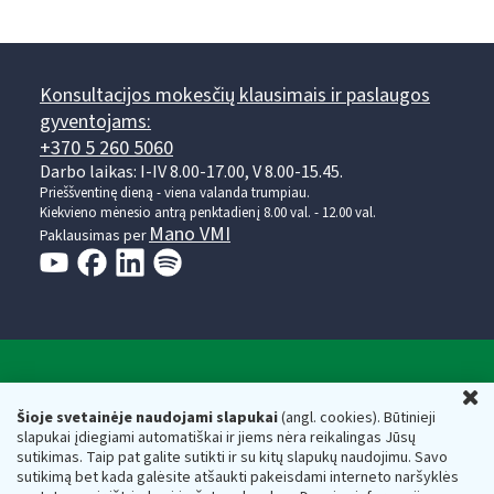
Konsultacijos mokesčių klausimais ir paslaugos
gyventojams:
+370 5 260 5060
Darbo laikas: I-IV 8.00-17.00, V 8.00-15.45.
Prieššventinę dieną - viena valanda trumpiau.
Kiekvieno mėnesio antrą penktadienį 8.00 val. - 12.00 val.
Mano VMI
Paklausimas per
Valstybinė mokesčių inspekcija prie Lietuvos
U
Respublikos finansų ministerijos
Šioje svetainėje naudojami slapukai
(angl. cookies). Būtinieji
slapukai įdiegiami automatiškai ir jiems nėra reikalingas Jūsų
Biudžetinė įstaiga. Juridinio asmens kodas — 188659752,
sutikimas. Taip pat galite sutikti ir su kitų slapukų naudojimu. Savo
adresas: Vasario 16-osios g. 14, 01107 Vilnius, Lietuva, el.paštas:
sutikimą bet kada galėsite atšaukti pakeisdami interneto naršyklės
vmi@vmi.lt
, E. pristatymo dėžutės adresas 188659752