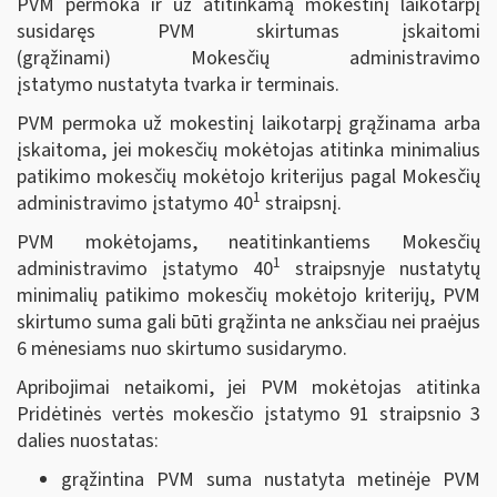
PVM permoka ir už atitinkamą mokestinį laikotarpį
susidaręs PVM skirtumas įskaitomi
(grąžinami) Mokesčių administravimo
įstatymo nustatyta tvarka ir terminais.
PVM permoka už mokestinį laikotarpį grąžinama arba
įskaitoma, jei mokesčių mokėtojas atitinka minimalius
patikimo mokesčių mokėtojo kriterijus pagal Mokesčių
1
administravimo įstatymo 40
straipsnį.
PVM mokėtojams, neatitinkantiems Mokesčių
1
administravimo įstatymo 40
straipsnyje nustatytų
minimalių patikimo mokesčių mokėtojo kriterijų, PVM
skirtumo suma gali būti grąžinta ne anksčiau nei praėjus
6 mėnesiams nuo skirtumo susidarymo.
Apribojimai netaikomi, jei PVM mokėtojas atitinka
Pridėtinės vertės mokesčio įstatymo 91 straipsnio 3
dalies nuostatas:
grąžintina PVM suma nustatyta metinėje PVM