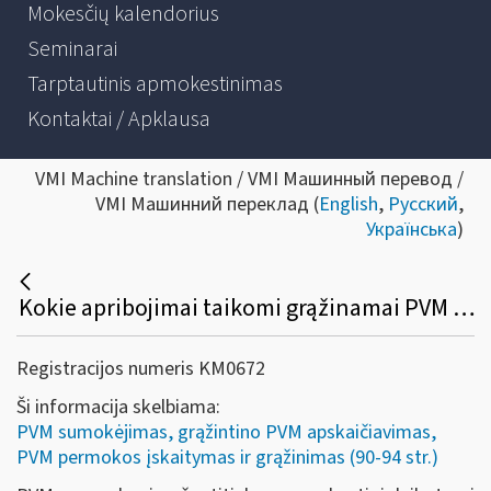
Mokesčių kalendorius
Seminarai
Tarptautinis apmokestinimas
Kontaktai / Apklausa
VMI Machine translation / VMI Машинный перевод /
VMI Машинний переклад (
English
,
Русский
,
Українська
)
Kokie apribojimai taikomi grąžinamai PVM sumai, susidariusiai už atitinkamą mokestinį laikotarpį?
Registracijos numeris KM0672
Ši informacija skelbiama:
PVM sumokėjimas, grąžintino PVM apskaičiavimas,
PVM permokos įskaitymas ir grąžinimas (90-94 str.)