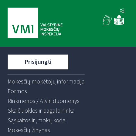
Prisijungti
Mokesčių mokėtojų informacija
Formos
Rinkmenos / Atviri duomenys
Skaičiuoklės ir pagalbininkai
Sąskaitos ir įmokų kodai
Mokesčių žinynas