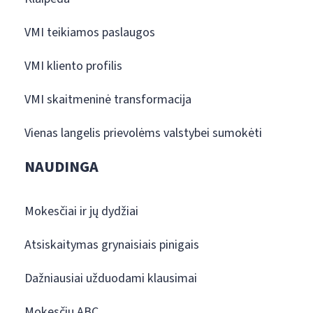
VMI teikiamos paslaugos
VMI kliento profilis
VMI skaitmeninė transformacija
Vienas langelis prievolėms valstybei sumokėti
NAUDINGA
Mokesčiai ir jų dydžiai
Atsiskaitymas grynaisiais pinigais
Dažniausiai užduodami klausimai
Mokesčių ABC