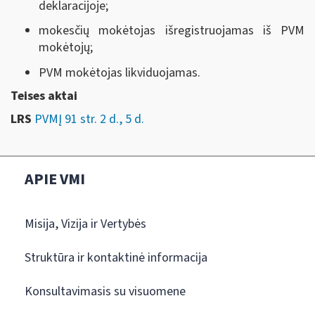
deklaracijoje;
mokesčių mokėtojas išregistruojamas iš PVM
mokėtojų;
PVM mokėtojas likviduojamas.
Teises aktai
LRS
PVMĮ 91 str. 2 d., 5 d.
APIE VMI
Misija, Vizija ir Vertybės
Struktūra ir kontaktinė informacija
Konsultavimasis su visuomene