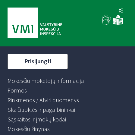
Prisijungti
Mokesčių mokėtojų informacija
Formos
Rinkmenos / Atviri duomenys
Skaičiuoklės ir pagalbininkai
Sąskaitos ir įmokų kodai
Mokesčių žinynas