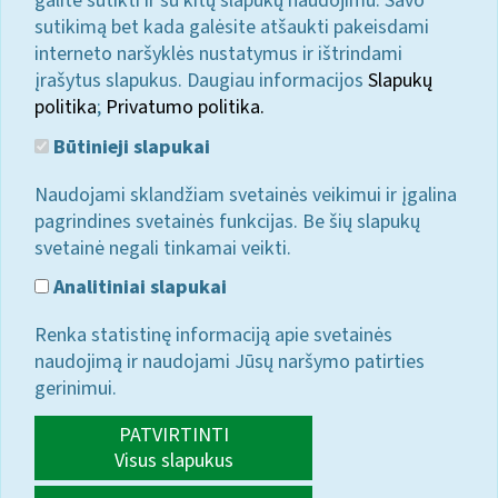
galite sutikti ir su kitų slapukų naudojimu. Savo
sutikimą bet kada galėsite atšaukti pakeisdami
interneto naršyklės nustatymus ir ištrindami
įrašytus slapukus. Daugiau informacijos
Slapukų
politika
;
Privatumo politika.
Būtinieji slapukai
Naudojami sklandžiam svetainės veikimui ir įgalina
pagrindines svetainės funkcijas. Be šių slapukų
svetainė negali tinkamai veikti.
Analitiniai slapukai
Renka statistinę informaciją apie svetainės
naudojimą ir naudojami Jūsų naršymo patirties
gerinimui.
PATVIRTINTI
Visus slapukus