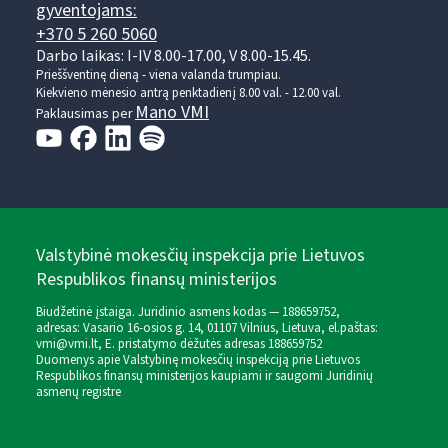
gyventojams:
+370 5 260 5060
Darbo laikas: I-IV 8.00-17.00, V 8.00-15.45.
Prieššventinę dieną - viena valanda trumpiau.
Kiekvieno mėnesio antrą penktadienį 8.00 val. - 12.00 val.
Mano VMI
Paklausimas per
Valstybinė mokesčių inspekcija prie Lietuvos
Respublikos finansų ministerijos
Biudžetinė įstaiga. Juridinio asmens kodas — 188659752,
adresas: Vasario 16-osios g. 14, 01107 Vilnius, Lietuva, el.paštas:
vmi@vmi.lt
, E. pristatymo dėžutės adresas 188659752
Duomenys apie Valstybinę mokesčių inspekciją prie Lietuvos
Respublikos finansų ministerijos kaupiami ir saugomi Juridinių
asmenų registre