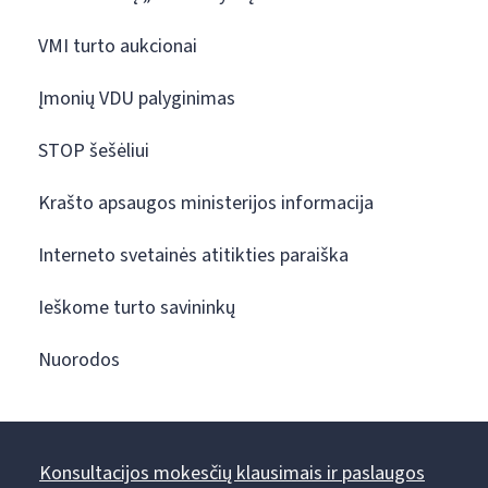
VMI turto aukcionai
Įmonių VDU palyginimas
STOP šešėliui
Krašto apsaugos ministerijos informacija
Interneto svetainės atitikties paraiška
Ieškome turto savininkų
Nuorodos
Konsultacijos mokesčių klausimais ir paslaugos