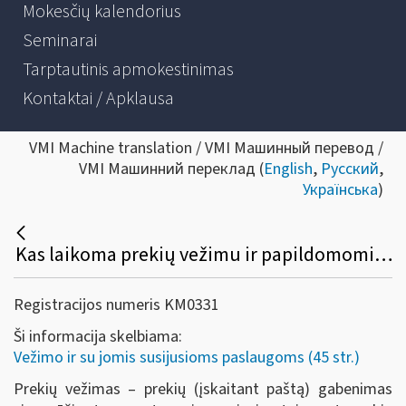
Mokesčių kalendorius
Seminarai
Tarptautinis apmokestinimas
Kontaktai / Apklausa
VMI Machine translation / VMI Машинный перевод /
VMI Машинний переклад (
English
,
Русский
,
Українська
)
Kas laikoma prekių vežimu ir papildomomis vežimo paslaugomis?
Registracijos numeris KM0331
Ši informacija skelbiama:
Vežimo ir su jomis susijusioms paslaugoms (45 str.)
Prekių vežimas – prekių (įskaitant paštą) gabenimas