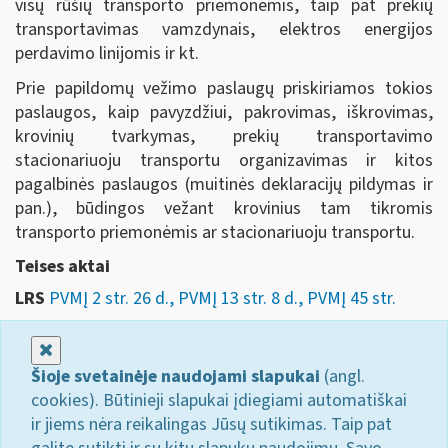
visų rūšių transporto priemonėmis, taip pat prekių
transportavimas vamzdynais, elektros energijos
perdavimo linijomis ir kt.
Prie papildomų vežimo paslaugų priskiriamos tokios
paslaugos, kaip pavyzdžiui, pakrovimas, iškrovimas,
krovinių tvarkymas, prekių transportavimo
stacionariuoju transportu organizavimas ir kitos
pagalbinės paslaugos (muitinės deklaracijų pildymas ir
pan.), būdingos vežant krovinius tam tikromis
transporto priemonėmis ar stacionariuoju transportu.
Teises aktai
LRS
PVMĮ 2 str. 26 d., PVMĮ 13 str. 8 d., PVMĮ 45 str.
Uždaryti
Šioje svetainėje naudojami slapukai
(angl.
cookies). Būtinieji slapukai įdiegiami automatiškai
ir jiems nėra reikalingas Jūsų sutikimas. Taip pat