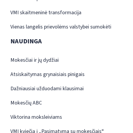
VMI skaitmeninė transformacija
Vienas langelis prievolėms valstybei sumokėti
NAUDINGA
Mokesčiai ir jų dydžiai
Atsiskaitymas grynaisiais pinigais
Dažniausiai užduodami klausimai
Mokesčių ABC
Viktorina moksleiviams
VMI kviečia į „Pasimatymą su mokesčiais“