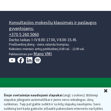
Konsultacijos mokesčių klausimais ir paslaugos
gyventojams:
+370 5 260 5060
Darbo laikas: I-IV 8.00-17.00, V 8.00-15.45.
Prieššventinę dieną - viena valanda trumpiau.
Kiekvieno mėnesio antrą penktadienį 8.00 val. - 12.00 val.
Mano VMI
Paklausimas per
Valstybinė mokesčių inspekcija prie Lietuvos
U
Respublikos finansų ministerijos
Šioje svetainėje naudojami slapukai
(angl. cookies). Būtinieji
slapukai įdiegiami automatiškai ir jiems nėra reikalingas Jūsų
Biudžetinė įstaiga. Juridinio asmens kodas — 188659752,
sutikimas. Taip pat galite sutikti ir su kitų slapukų naudojimu. Savo
adresas: Vasario 16-osios g. 14, 01107 Vilnius, Lietuva, el.paštas:
sutikimą bet kada galėsite atšaukti pakeisdami interneto naršyklės