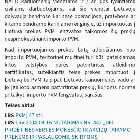
NATO kariuomenių vienetams ir / ar juos lydintiems
civiliams darbuotojams, kai šie vienetai Lietuvoje
dalyvauja bendrose karinėse operacijose, pratybose ar
kitame bendrame kariniame renginyje, už importuotas į
Lietuvą prekes PVM lengvatos taikomos šių prekių
neapmokestinant importo PVM.
Kad importuojamos prekės būtų atleidžiamos nuo
importo PVM, teritorinei muitinei turi būti pateikiamas
kitos valstybės narės patvirtintas atleidimo
sertifikatas, suteikiantis teisę prekes importuoti į
Lietuvą be PVM taip pat Lietuvos kariuomenės vado ar
jo įgalioto asmens patvirtintas prekių, kurioms norima
pritaikyti importo PVM lengvatas, sąrašas.
Teises aktai
LRS
PVMĮ 47 str.
LRS
LRV 2004-04-16 NUTARIMAS NR. 442 „DĖL
PRIDĖTINĖS VERTĖS MOKESČIO IR AKCIZŲ TAIKYMO
PREKĖMS IR PASLAUGOMS, SKIRTOMS