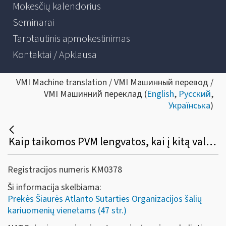
Mokesčių kalendorius
Seminarai
Tarptautinis apmokestinimas
Kontaktai / Apklausa
VMI Machine translation / VMI Машинный перевод /
VMI Машинний переклад (
English
,
Русский
,
Українська
)
Kaip taikomos PVM lengvatos, kai į kitą valstybę narę vykstantys NATO kariuomenių vienetai prekes importuoja į Lietuvą?
Registracijos numeris KM0378
Ši informacija skelbiama:
Prekės Šiaurės Atlanto Sutarties Organizacijos šalių
kariuomenių vienetams (47 str.)