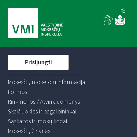
Prisijungti
Mokesčių mokėtojų informacija
Formos
Rinkmenos / Atviri duomenys
Skaičiuoklės ir pagalbininkai
Sąskaitos ir įmokų kodai
Mokesčių žinynas