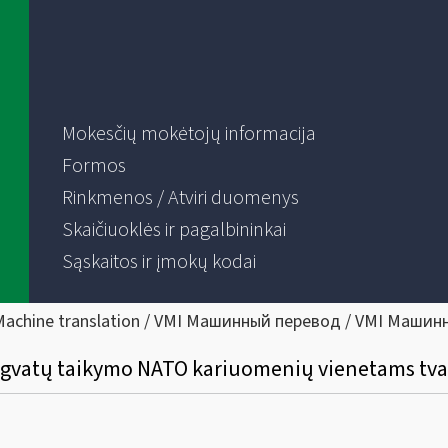
Mokesčių mokėtojų informacija
Formos
Rinkmenos / Atviri duomenys
Skaičiuoklės ir pagalbininkai
Sąskaitos ir įmokų kodai
Machine translation / VMI Машинный перевод / VMI Машин
engvatų taikymo NATO kariuomenių vienetams tva