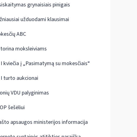
siskaitymas grynaisiais pinigais
žniausiai užduodami klausimai
kesčių ABC
ktorina moksleiviams
I kviečia į „Pasimatymą su mokesčiais“
I turto aukcionai
onių VDU palyginimas
OP šešėliui
ašto apsaugos ministerijos informacija
terneto svetainės atitikties paraiška