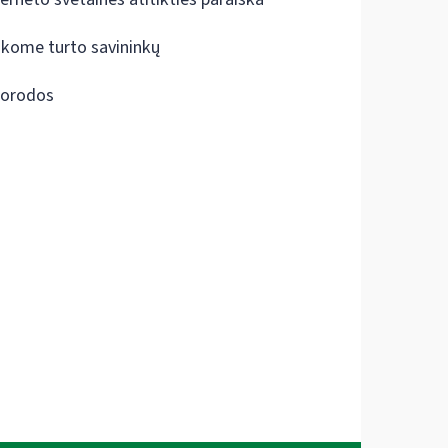
škome turto savininkų
orodos