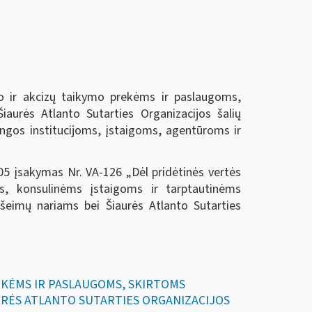
io ir akcizų taikymo prekėms ir paslaugoms,
aurės Atlanto Sutarties Organizacijos šalių
ngos institucijoms, įstaigoms, agentūroms ir
-05 įsakymas Nr. VA-126 „Dėl pridėtinės vertės
s, konsulinėms įstaigoms ir tarptautinėms
ų šeimų nariams bei Šiaurės Atlanto Sutarties
REKĖMS IR PASLAUGOMS, SKIRTOMS
RĖS ATLANTO SUTARTIES ORGANIZACIJOS