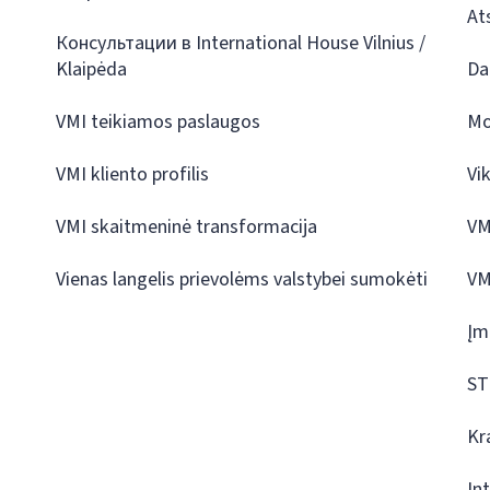
At
Консультации в International House Vilnius /
Klaipėda
Da
VMI teikiamos paslaugos
Mo
VMI kliento profilis
Vi
VMI skaitmeninė transformacija
VM
Vienas langelis prievolėms valstybei sumokėti
VM
Įm
ST
Kr
In