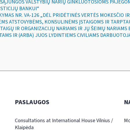
 SĄJUNGOS VALSTYBIŲ NARIŲ GINKLUOTOSIOMS PAJĖGO
STICIJŲ BANKUI“
SAKYMAS NR. VA-126 „DĖL PRIDĖTINĖS VERTĖS MOKESČIO 
ĖMS ATSTOVYBĖMS, KONSULINĖMS ĮSTAIGOMS IR TARPTA
STAIGŲ IR ORGANIZACIJŲ NARIAMS IR JŲ ŠEIMŲ NARIAMS
TAMS IR (ARBA) JUOS LYDINTIEMS CIVILIAMS DARBUOTOJ
PASLAUGOS
N
Consultations at International House Vilnius /
Mo
Klaipėda