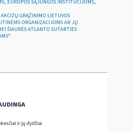
MS, EUROPOS SĄJUNGOS INSTITUCIJOMS,
IR AKCIZŲ GRĄŽINIMO LIETUVOS
UTINĖMS ORGANIZACIJOMS AR JŲ
 BEI ŠIAURĖS ATLANTO SUTARTIES
AMS“
AUDINGA
kesčiai ir jų dydžiai