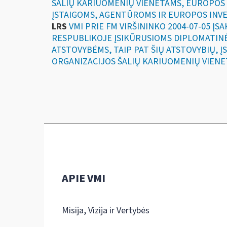
ŠALIŲ KARIUOMENIŲ VIENETAMS, EUROPOS
ĮSTAIGOMS, AGENTŪROMS IR EUROPOS INVE
LRS
VMI PRIE FM VIRŠININKO 2004-07-05 Į
RESPUBLIKOJE ĮSIKŪRUSIOMS DIPLOMATIN
ATSTOVYBĖMS, TAIP PAT ŠIŲ ATSTOVYBIŲ, Į
ORGANIZACIJOS ŠALIŲ KARIUOMENIŲ VIENE
APIE VMI
Misija, Vizija ir Vertybės