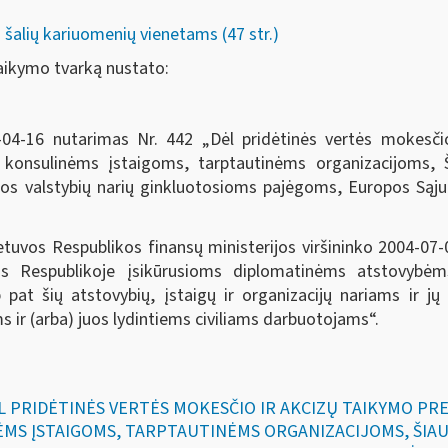
 šalių kariuomenių vienetams (47 str.)
ikymo tvarką nustato:
-04-16 nutarimas Nr. 442 „
Dėl pridėtinės vertės mokesč
onsulinėms įstaigoms, tarptautinėms organizacijoms, Ši
s valstybių narių ginkluotosioms pajėgoms, Europos Sąju
etuvos Respublikos finansų ministerijos viršininko 2004-07
os Respublikoje įsikūrusioms diplomatinėms atstovybėm
 pat šių atstovybių, įstaigų ir organizacijų nariams ir j
 ir (arba) juos lydintiems civiliams darbuotojams“.
DĖL PRIDĖTINĖS VERTĖS MOKESČIO IR AKCIZŲ TAIKYMO P
MS ĮSTAIGOMS, TARPTAUTINĖMS ORGANIZACIJOMS, ŠIAU