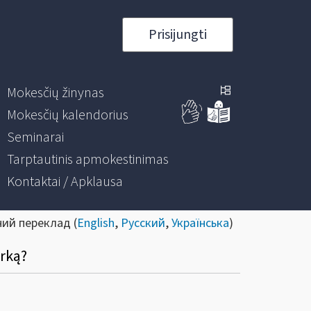
Prisijungti
Mokesčių žinynas
Mokesčių kalendorius
Seminarai
Tarptautinis apmokestinimas
Kontaktai / Apklausa
ний переклад (
English
,
Русский
,
Українська
)
rką?