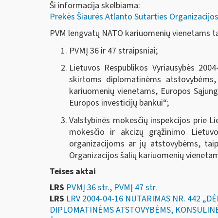
Ši informacija skelbiama:
Prekės Šiaurės Atlanto Sutarties Organizacijos
PVM lengvatų NATO kariuomenių vienetams ta
PVMĮ 36 ir 47 straipsniai;
Lietuvos Respublikos Vyriausybės 2004
skirtoms diplomatinėms atstovybėms, k
kariuomenių vienetams, Europos Sąjungo
Europos investicijų bankui
“;
Valstybinės mokesčių inspekcijos prie Li
mokesčio ir akcizų grąžinimo Lietuv
organizacijoms ar jų atstovybėms, taip
Organizacijos šalių kariuomenių vienetams
Teises aktai
LRS
PVMĮ 36 str., PVMĮ 47 str.
LRS
LRV 2004-04-16 NUTARIMAS NR. 442 „
DIPLOMATINĖMS ATSTOVYBĖMS, KONSULINĖ