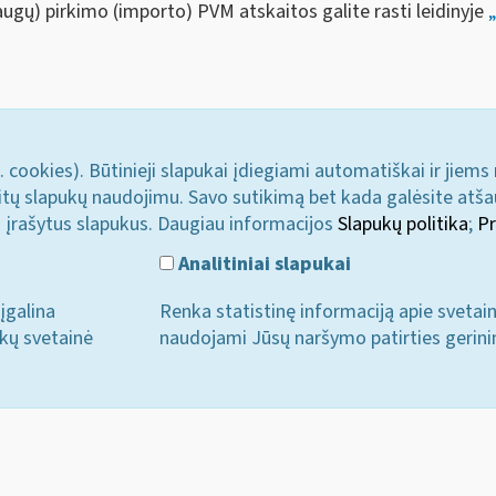
augų) pirkimo (importo) PVM atskaitos galite rasti leidinyje
. cookies). Būtinieji slapukai įdiegiami automatiškai ir jiems
u kitų slapukų naudojimu. Savo sutikimą bet kada galėsite atš
i įrašytus slapukus. Daugiau informacijos
Slapukų politika
;
Pr
Analitiniai slapukai
įgalina
Renka statistinę informaciją apie svetai
ukų svetainė
naudojami Jūsų naršymo patirties gerini