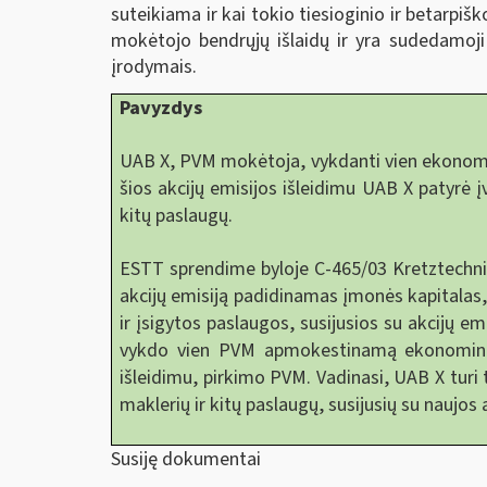
suteikiama ir kai tokio tiesioginio ir betarpiš
mokėtojo bendrųjų išlaidų ir yra sudedamoji 
įrodymais.
Pavyzdys
UAB X, PVM mokėtoja, vykdanti vien ekonominę
šios akcijų emisijos išleidimu UAB X patyrė įv
kitų paslaugų.
ESTT sprendime byloje C-465/03 Kretztechnik
akcijų emisiją padidinamas įmonės kapitalas
ir įsigytos paslaugos, susijusios su akcijų e
vykdo vien PVM apmokestinamą ekonominę vei
išleidimu, pirkimo PVM. Vadinasi, UAB X turi 
maklerių ir kitų paslaugų, susijusių su naujos
Susiję dokumentai