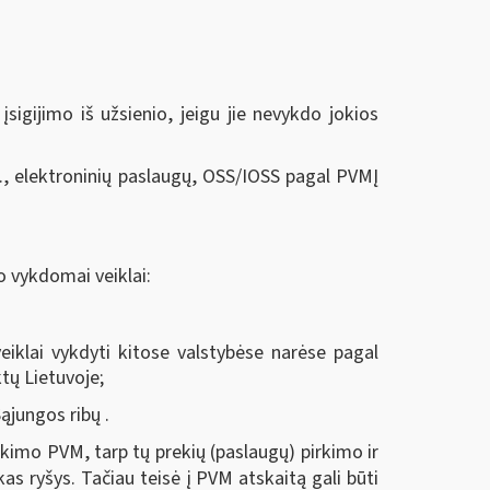
sigijimo iš užsienio, jeigu jie nevykdo jokios
, elektroninių paslaugų, OSS/IOSS pagal PVMĮ
o vykdomai veiklai:
eiklai vykdyti kitose valstybėse narėse pagal
tų Lietuvoje;
ąjungos ribų .
kimo PVM, tarp tų prekių (paslaugų) pirkimo ir
kas ryšys. Tačiau teisė į PVM atskaitą gali būti