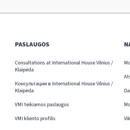
PASLAUGOS
N
Consultations at International House Vilnius /
Mo
Klaipėda
At
Консультации в International House Vilnius /
Klaipėda
Da
VMI teikiamos paslaugos
Mo
VMI kliento profilis
Vi