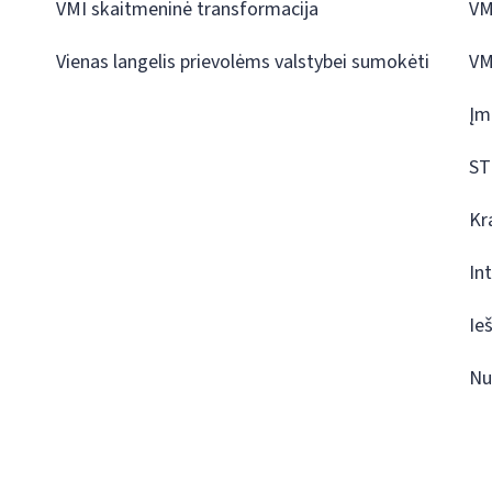
VMI skaitmeninė transformacija
VM
Vienas langelis prievolėms valstybei sumokėti
VM
Įm
ST
Kr
In
Ie
Nu