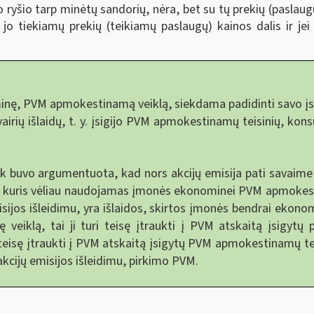
ko ryšio tarp minėtų sandorių, nėra, bet su tų prekių (paslaug
jo tiekiamų prekių (teikiamų paslaugų) kainos dalis ir jei
, PVM apmokestinamą veiklą, siekdama padidinti savo įstati
airių išlaidų, t. y. įsigijo PVM apmokestinamų teisinių, kons
 buvo argumentuota, kad nors akcijų emisija pati savaime n
, kuris vėliau naudojamas įmonės ekonominei PVM apmokestina
misijos išleidimu, yra išlaidos, skirtos įmonės bendrai ekonom
klą, tai ji turi teisę įtraukti į PVM atskaitą įsigytų pa
teisę įtraukti į PVM atskaitą įsigytų PVM apmokestinamų tei
 akcijų emisijos išleidimu, pirkimo PVM.