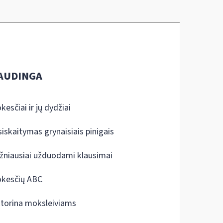
AUDINGA
kesčiai ir jų dydžiai
siskaitymas grynaisiais pinigais
žniausiai užduodami klausimai
kesčių ABC
ktorina moksleiviams