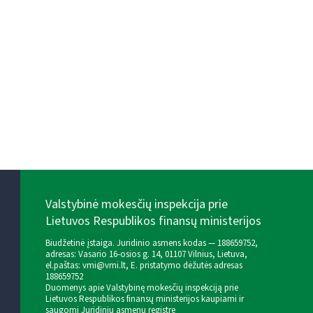
Valstybinė mokesčių inspekcija prie
Lietuvos Respublikos finansų ministerijos
Biudžetinė įstaiga. Juridinio asmens kodas — 188659752,
adresas: Vasario 16-osios g. 14, 01107 Vilnius, Lietuva,
el.paštas:
vmi@vmi.lt
, E. pristatymo dėžutės adresas
188659752
Duomenys apie Valstybinę mokesčių inspekciją prie
Lietuvos Respublikos finansų ministerijos kaupiami ir
saugomi Juridinių asmenų registre