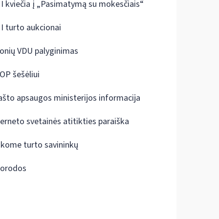
I kviečia į „Pasimatymą su mokesčiais“
I turto aukcionai
onių VDU palyginimas
OP šešėliui
ašto apsaugos ministerijos informacija
terneto svetainės atitikties paraiška
škome turto savininkų
orodos