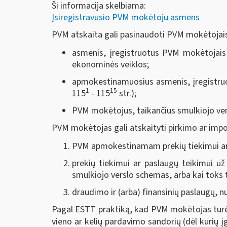
Ši informacija skelbiama:
Įsiregistravusio PVM mokėtoju asmens
PVM atskaita gali pasinaudoti PVM mokėtojais
asmenis, įregistruotus PVM mokėtojais ti
ekonominės veiklos;
apmokestinamuosius asmenis, įregistruo
1
15
115
- 115
str.);
PVM mokėtojus, taikančius smulkiojo ver
PVM mokėtojas gali atskaityti pirkimo ar impor
PVM apmokestinamam prekių tiekimui ar 
prekių tiekimui ar paslaugų teikimui už
smulkiojo verslo schemas, arba kai toks
draudimo ir (arba) finansinių paslaugų, n
Pagal ESTT praktiką, kad PVM mokėtojas turėtų
vieno ar kelių pardavimo sandorių (dėl kurių įg