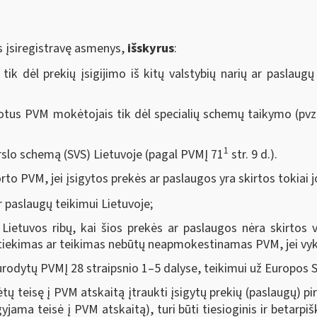
 įsiregistravę asmenys,
išskyrus
:
k dėl prekių įsigijimo iš kitų valstybių narių ar paslaugų į
tus PVM mokėtojais tik dėl specialių schemų taikymo (pvz.
1
slo schemą (SVS) Lietuvoje (pagal PVMĮ 71
str. 9 d.).
to PVM, jei įsigytos prekės ar paslaugos yra skirtos tokiai j
paslaugų teikimui Lietuvoje;
 Lietuvos ribų, kai šios prekės ar paslaugos nėra skirtos v
 tiekimas ar teikimas nebūtų neapmokestinamas PVM, jei vyk
urodytų PVMĮ 28 straipsnio 1–5 dalyse, teikimui už Europos S
 teisę į PVM atskaitą įtraukti įsigytų prekių (paslaugų) pir
yjama teisė į PVM atskaitą), turi būti tiesioginis ir betarpiš