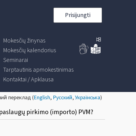
Prisijungti
Mokesčių žinynas
Mokesčių kalendorius
Seminarai
Tarptautinis apmokestinimas
Kontaktai / Apklausa
ний переклад (
English
,
Русский
,
Українська
)
ar paslaugų pirkimo (importo) PVM?