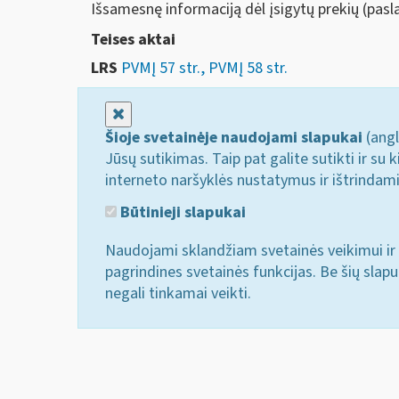
Išsamesnę informaciją dėl įsigytų prekių (pasl
Teises aktai
LRS
PVMĮ 57 str., PVMĮ 58 str.
Uždaryti
Šioje svetainėje naudojami slapukai
(angl
Jūsų sutikimas. Taip pat galite sutikti ir s
interneto naršyklės nustatymus ir ištrindam
Būtinieji slapukai
Naudojami sklandžiam svetainės veikimui ir 
pagrindines svetainės funkcijas. Be šių slap
negali tinkamai veikti.