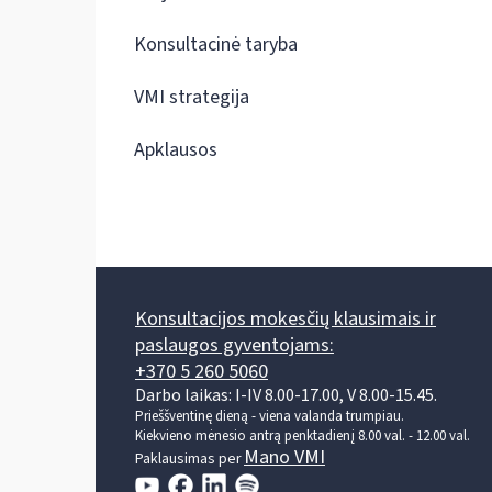
Konsultacinė taryba
VMI strategija
Apklausos
Konsultacijos mokesčių klausimais ir
paslaugos gyventojams:
+370 5 260 5060
Darbo laikas: I-IV 8.00-17.00, V 8.00-15.45.
Prieššventinę dieną - viena valanda trumpiau.
Kiekvieno mėnesio antrą penktadienį 8.00 val. - 12.00 val.
Mano VMI
Paklausimas per