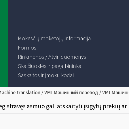
Mokesčių mokėtojų informacija
Formos
Rinkmenos / Atviri duomenys
Skaičiuoklės ir pagalbininkai
Sąskaitos ir įmokų kodai
Machine translation / VMI Машинный перевод / VMI Машин
egistravęs asmuo gali atskaityti įsigytų prekių 