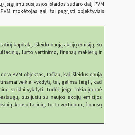
ų) įsigijimu susijusios išlaidos sudaro dalį PVM
 PVM mokėtojas gali tai pagrįsti objektyviais
nį kapitalą, išleido naują akcijų emisiją. Su
ultacinių, turto vertinimo, finansų maklerių ir
ėra PVM objektas, tačiau, kai išleidus naują
mai veiklai vykdyti, tai, galima teigti, kad
inei veiklai vykdyti. Todėl, jeigu tokia įmonė
slaugų, susijusių su naujos akcijų emisijos
sinių, konsultacinių, turto vertinimo, finansų