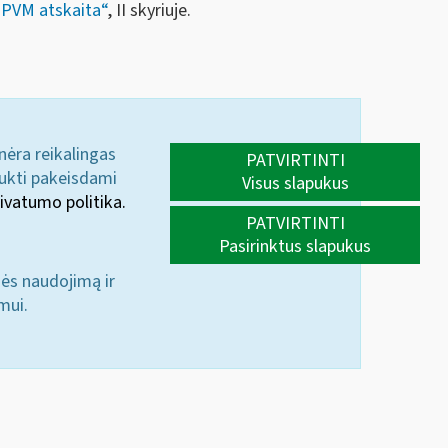
„
PVM atskaita“
, II skyriuje.
 nėra reikalingas
PATVIRTINTI
aukti pakeisdami
Visus slapukus
ivatumo politika.
PATVIRTINTI
Pasirinktus slapukus
nės naudojimą ir
mui.