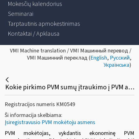
Mokesčių kalendorius
Seminarai
Tarptautinis apmokestinimas
Kontaktai / Apklausa
VMI Machine translation / VMI Машинный перевод /
VMI Машинний переклад (
English
,
Русский
,
Українська
)
Kokie pirkimo PVM sumų įtraukimo į PVM atskaitą reikalavimai yra taikomi?
Registracijos numeris KM0549
Ši informacija skelbiama:
Įsiregistravusio PVM mokėtoju asmens
PVM mokėtojas, vykdantis ekonominę PVM