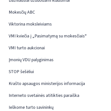
Dažniausiai užduodami klausimai
Mokesčių ABC
Viktorina moksleiviams
VMI kviečia į „Pasimatymą su mokesčiais“
VMI turto aukcionai
Įmonių VDU palyginimas
STOP šešėliui
Krašto apsaugos ministerijos informacija
Interneto svetainės atitikties paraiška
Ieškome turto savininkų