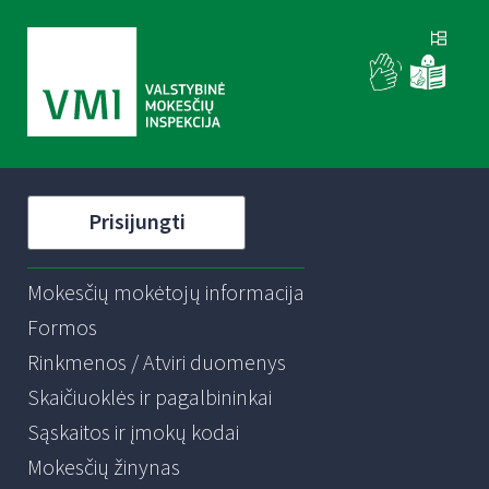
Prisijungti
Mokesčių mokėtojų informacija
Formos
Rinkmenos / Atviri duomenys
Skaičiuoklės ir pagalbininkai
Sąskaitos ir įmokų kodai
Mokesčių žinynas