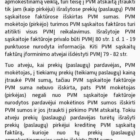
apmokestinamą veiklą, turi teisę į PVM atskaitą įtraukti
tik jam (kaip pirkėjui) išrašytose prekių (paslaugų) PVM
sąskaitose faktūrose išskirtas PVM sumas. PVM
mokėtojo (pirkėjo) turimos PVM sąskaitos faktūros turi
atitikti visus PVMĮ reikalavimus. Išrašytoje PVM
sąskaitoje faktūroje privalo būti PVMĮ 80 str. 1 d. 1 - 19
punktuose nurodyta informacija. Kiti PVM sąskaitų
faktūrų įforminimo atvejai išdėstyti PVMĮ 79 - 82 str.
Tuo atveju, kai prekių (paslaugų) pardavėjas, PVM
mokėtojas, į tiekiamų prekių (teikiamų paslaugų) kainą
įtraukė PVM sumą, tačiau PVM sąskaitoje faktūroje
PVM suma nebuvo išskirta, pats PVM mokėtojas
(pirkėjas) negali nuo PVM sąskaitoje faktūroje
nurodytos pardavėjui mokėtinos PVM sumos išskirti
PVM sumos ir jos įtraukti į pirkimo PVM atskaitą. Tokiu
atveju prekių (paslaugų) pardavėjas turėtų išrašyti
prekių (paslaugų) pirkėjui kreditinę PVM sąskaitą
faktūrą, kurioje nuo tų prekių (paslaugų)