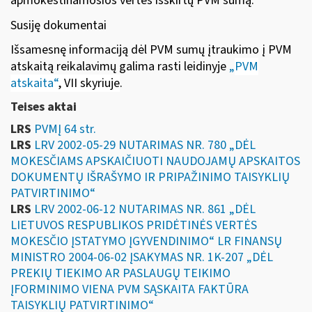
apmokestinamosios vertės išskirtų PVM sumą.
Susiję dokumentai
Išsamesnę informaciją dėl PVM sumų įtraukimo į PVM
atskaitą reikalavimų galima rasti leidinyje
„
PVM
atskaita“
, VII skyriuje
.
Teises aktai
LRS
PVMĮ 64 str.
LRS
LRV 2002-05-29 NUTARIMAS NR. 780 „DĖL
MOKESČIAMS APSKAIČIUOTI NAUDOJAMŲ APSKAITOS
DOKUMENTŲ IŠRAŠYMO IR PRIPAŽINIMO TAISYKLIŲ
PATVIRTINIMO“
LRS
LRV 2002-06-12 NUTARIMAS NR. 861 „DĖL
LIETUVOS RESPUBLIKOS PRIDĖTINĖS VERTĖS
MOKESČIO ĮSTATYMO ĮGYVENDINIMO“ LR FINANSŲ
MINISTRO 2004-06-02 ĮSAKYMAS NR. 1K-207 „DĖL
PREKIŲ TIEKIMO AR PASLAUGŲ TEIKIMO
ĮFORMINIMO VIENA PVM SĄSKAITA FAKTŪRA
TAISYKLIŲ PATVIRTINIMO“