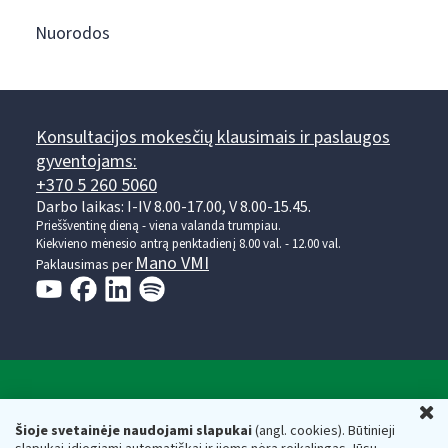
Nuorodos
Konsultacijos mokesčių klausimais ir paslaugos
gyventojams:
+370 5 260 5060
Darbo laikas: I-IV 8.00-17.00, V 8.00-15.45.
Prieššventinę dieną - viena valanda trumpiau.
Kiekvieno mėnesio antrą penktadienį 8.00 val. - 12.00 val.
Mano VMI
Paklausimas per
Valstybinė mokesčių inspekcija prie Lietuvos
U
Respublikos finansų ministerijos
Šioje svetainėje naudojami slapukai
(angl. cookies). Būtinieji