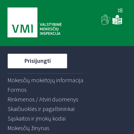
Prisijungti
Mokesčių mokėtojų informacija
Formos
Rinkmenos / Atviri duomenys
Skaičiuoklės ir pagalbininkai
Sąskaitos ir įmokų kodai
Mokesčių žinynas