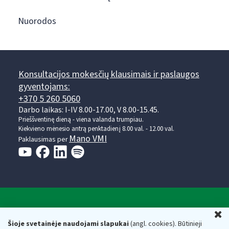
Nuorodos
Konsultacijos mokesčių klausimais ir paslaugos
gyventojams:
+370 5 260 5060
Darbo laikas: I-IV 8.00-17.00, V 8.00-15.45.
Prieššventinę dieną - viena valanda trumpiau.
Kiekvieno mėnesio antrą penktadienį 8.00 val. - 12.00 val.
Mano VMI
Paklausimas per
Valstybinė mokesčių inspekcija prie Lietuvos
U
Respublikos finansų ministerijos
Šioje svetainėje naudojami slapukai
(angl. cookies). Būtinieji