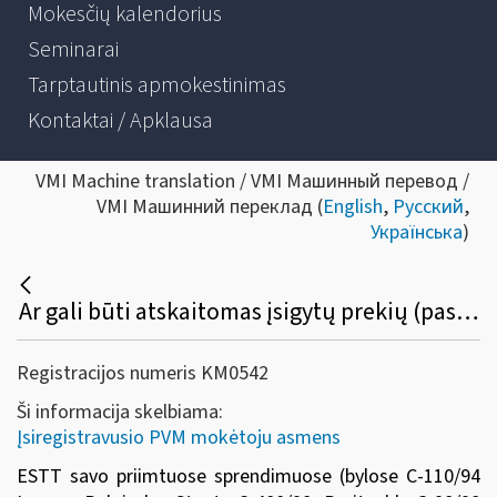
Mokesčių kalendorius
Seminarai
Tarptautinis apmokestinimas
Kontaktai / Apklausa
VMI Machine translation / VMI Машинный перевод /
VMI Машинний переклад (
English
,
Русский
,
Українська
)
Ar gali būti atskaitomas įsigytų prekių (paslaugų) pirkimo PVM, skirtų numatomai PVM apmokestinamai veiklai vykdyti, kuri vėliau dėl tam tikrų priežasčių nebuvo pradėta vykdyti?
Registracijos numeris KM0542
Ši informacija skelbiama:
Įsiregistravusio PVM mokėtoju asmens
ESTT savo priimtuose sprendimuose (bylose C-110/94