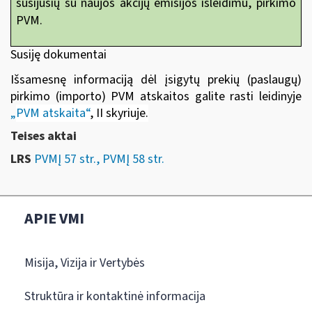
susijusių su naujos akcijų emisijos išleidimu, pirkimo
PVM.
Susiję dokumentai
Išsamesnę informaciją dėl įsigytų prekių (paslaugų)
pirkimo (importo) PVM atskaitos galite rasti leidinyje
„
PVM atskaita“
, II skyriuje
.
Teises aktai
LRS
PVMĮ 57 str., PVMĮ 58 str.
APIE VMI
Misija, Vizija ir Vertybės
Struktūra ir kontaktinė informacija