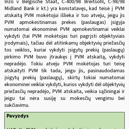
Inzo v Belgische Staat, C-400/98 Breitsohl, C-98/98
Midland Bank ir kt.) yra konstatavęs, kad teisė į PVM
atskaitą PVM mokėtojui išlieka ir tuo atveju, jeigu jis
PVM apmokestinamas prekes (paslaugas) įsigyja
numatomai ekonominei PVM apmokestinamai veiklai
vykdyti (tai PVM mokėtojas turi pagrįsti objektyviais
įrodymais), tačiau dėl atitinkamų objektyvių priežasčių
tos veiklos, kuriai vykdyti įsigytų prekių (paslaugų)
pirkimo PVM buvo įtraukęs į PVM atskaitą, vykdyti
nepradėjo. Tokiu atveju PVM mokėtojas turi teisę
atskaityti PVM tik tada, jeigu jis, pasinaudodamas
įsigytų prekių (paslaugų), skirtų tokiai numatomai
ekonominei veiklai vykdyti, kurios vykdyti dėl objektyvių
priežasčių nepradėjo, PVM atskaita, veikia sąžiningai ir
jeigu tai nėra susiję su mokesčių vengimu bei
sukčiavimu.
Pavyzdys