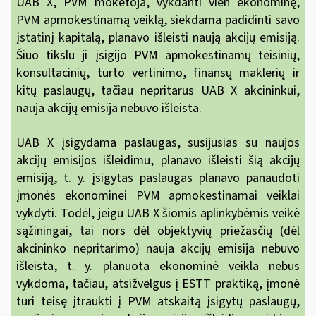
UAB X, PVM mokėtoja, vykdanti vien ekonominę,
PVM apmokestinamą veiklą, siekdama padidinti savo
įstatinį kapitalą, planavo išleisti naują akcijų emisiją.
Šiuo tikslu ji įsigijo PVM apmokestinamų teisinių,
konsultacinių, turto vertinimo, finansų maklerių ir
kitų paslaugų, tačiau nepritarus UAB X akcininkui,
nauja akcijų emisija nebuvo išleista.
UAB X įsigydama paslaugas, susijusias su naujos
akcijų emisijos išleidimu, planavo išleisti šią akcijų
emisiją, t. y. įsigytas paslaugas planavo panaudoti
įmonės ekonominei PVM apmokestinamai veiklai
vykdyti. Todėl, jeigu UAB X šiomis aplinkybėmis veikė
sąžiningai, tai nors dėl objektyvių priežasčių (dėl
akcininko nepritarimo) nauja akcijų emisija nebuvo
išleista, t. y. planuota ekonominė veikla nebus
vykdoma, tačiau, atsižvelgus į ESTT praktiką, įmonė
turi teisę įtraukti
į PVM atskaitą įsigytų paslaugų,