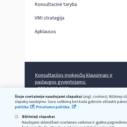
Konsultacinė taryba
VMI strategija
Apklausos
Konsultacijos mokesčių klausimais ir
paslaugos gyventojams:
+370 5 260 5060
Darbo laikas: I-IV 8.00-17.00, V 8.00-15.45.
Šioje svetainėje naudojami slapukai
(angl. cookies). Būtinieji s
Prieššventinę dieną - viena valanda trumpiau.
slapukų naudojimu. Savo sutikimą bet kada galėsite atšaukti pakei
Kiekvieno mėnesio antrą penktadienį 8.00 val. - 12.00 val.
politika
;
Privatumo politika.
Mano VMI
Paklausimas per
Būtinieji slapukai
Naudojami sklandžiam svetainės veikimui ir įgalina pagrindine