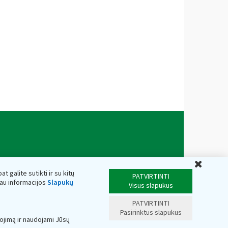
Uždar
t galite sutikti ir su kitų
PATVIRTINTI
iau informacijos
Slapukų
Visus slapukus
PATVIRTINTI
Pasirinktus slapukus
ojimą ir naudojami Jūsų