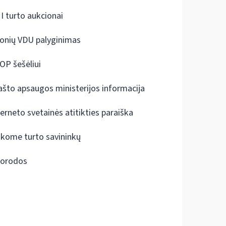
I turto aukcionai
onių VDU palyginimas
OP šešėliui
ašto apsaugos ministerijos informacija
terneto svetainės atitikties paraiška
škome turto savininkų
orodos