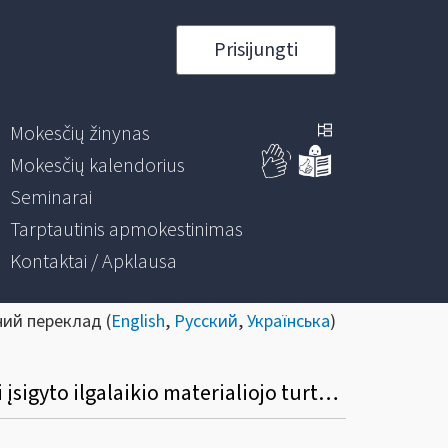
Prisijungti
Mokesčių žinynas
Mokesčių kalendorius
Seminarai
Tarptautinis apmokestinimas
Kontaktai / Apklausa
ний переклад (
English
,
Русский
,
Українська
)
Kokia tvarka fizinis asmuo, PVM mokėtojas, turi mokesčių administratoriui deklaruoti įsigyto ilgalaikio materialiojo turto priskyrimą savo ekonominei veiklai?