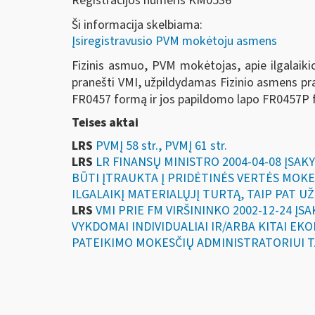
Registracijos numeris KM0536
Ši informacija skelbiama:
Įsiregistravusio PVM mokėtoju asmens
Fizinis asmuo, PVM mokėtojas, apie ilgalaikio m
pranešti VMI, užpildydamas Fizinio asmens prane
FR0457 formą ir jos papildomo lapo FR0457P 
Teises aktai
LRS
PVMĮ 58 str., PVMĮ 61 str.
LRS
LR FINANSŲ MINISTRO 2004-04-08 ĮSAK
BŪTI ĮTRAUKTA Į PRIDĖTINĖS VERTĖS MOKE
ILGALAIKĮ MATERIALŲJĮ TURTĄ, TAIP PAT U
LRS
VMI PRIE FM VIRŠININKO 2002-12-24 ĮS
VYKDOMAI INDIVIDUALIAI IR/ARBA KITAI E
PATEIKIMO MOKESČIŲ ADMINISTRATORIUI T