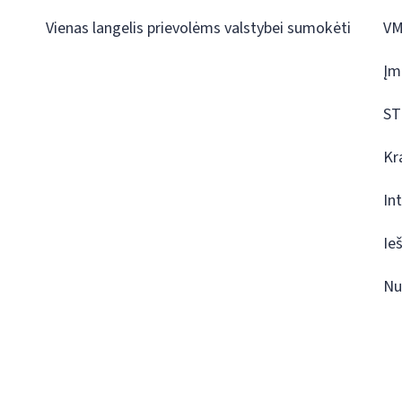
Vienas langelis prievolėms valstybei sumokėti
VM
Įm
ST
Kr
In
Ie
Nu