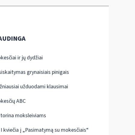
AUDINGA
kesčiai ir jų dydžiai
siskaitymas grynaisiais pinigais
žniausiai užduodami klausimai
kesčių ABC
ktorina moksleiviams
I kviečia į „Pasimatymą su mokesčiais“