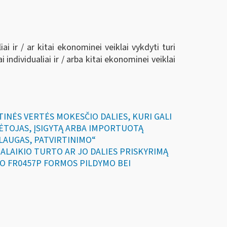
ai ir / ar kitai ekonominei veiklai vykdyti turi
individualiai ir / arba kitai ekonominei veiklai
TINĖS VERTĖS MOKESČIO DALIES, KURI GALI
KĖTOJAS, ĮSIGYTĄ ARBA IMPORTUOTĄ
SLAUGAS, PATVIRTINIMO“
LGALAIKIO TURTO AR JO DALIES PRISKYRIMĄ
PO FR0457P FORMOS PILDYMO BEI