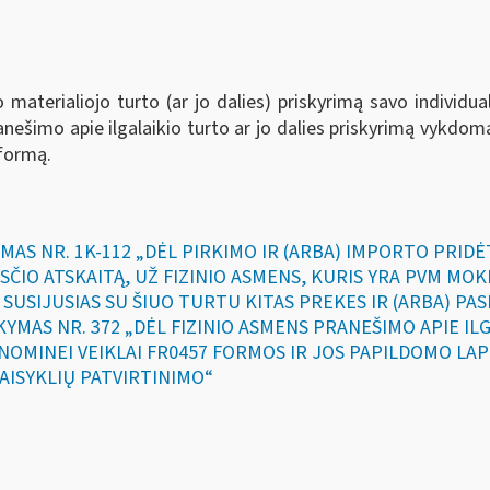
aterialiojo turto (ar jo dalies) priskyrimą savo individuali
šimo apie ilgalaikio turto ar jo dalies priskyrimą vykdomai 
formą.
YMAS NR. 1K-112 „DĖL PIRKIMO IR (ARBA) IMPORTO PRIDĖ
SČIO ATSKAITĄ, UŽ FIZINIO ASMENS, KURIS YRA PVM MO
Ž SUSIJUSIAS SU ŠIUO TURTU KITAS PREKES IR (ARBA) PA
AKYMAS NR. 372 „DĖL FIZINIO ASMENS PRANEŠIMO APIE I
KONOMINEI VEIKLAI FR0457 FORMOS IR JOS PAPILDOMO LA
AISYKLIŲ PATVIRTINIMO“