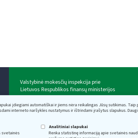
Valstybinė mokesčių inspekcija prie
Lietuvos Respublikos finansų ministerijos
Biudžetinė įstaiga. Juridinio asmens kodas — 188659752,
adresas: Vasario 16-osios g. 14, 01107 Vilnius, Lietuva,
lapukai įdiegiami automatiškai ir jiems nėra reikalingas Jūsų sutikimas. Taip pa
el.paštas:
vmi@vmi.lt
, E. pristatymo dėžutės adresas
sdami interneto naršyklės nustatymus ir ištrindami įrašytus slapukus. Daug
188659752
Duomenys apie Valstybinę mokesčių inspekciją prie
Lietuvos Respublikos finansų ministerijos kaupiami ir
Analitiniai slapukai
saugomi Juridinių asmenų registre
s svetainės
Renka statistinę informaciją apie svetainės naud