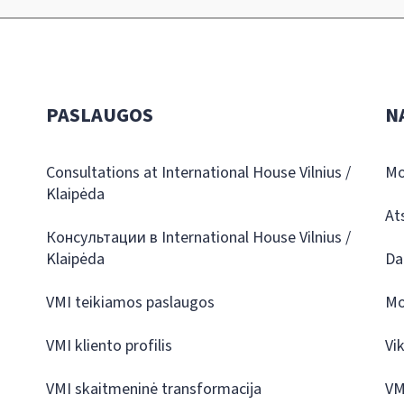
PASLAUGOS
N
Consultations at International House Vilnius /
Mo
Klaipėda
At
Консультации в International House Vilnius /
Klaipėda
Da
VMI teikiamos paslaugos
Mo
VMI kliento profilis
Vi
VMI skaitmeninė transformacija
VM