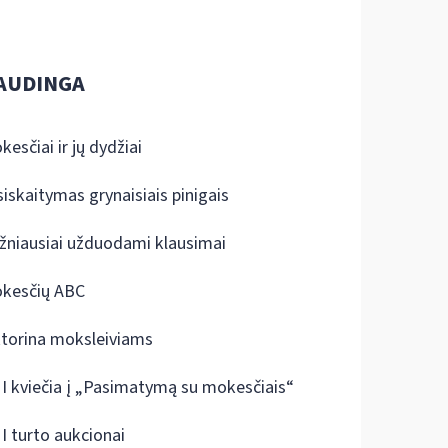
AUDINGA
kesčiai ir jų dydžiai
siskaitymas grynaisiais pinigais
žniausiai užduodami klausimai
kesčių ABC
ktorina moksleiviams
I kviečia į „Pasimatymą su mokesčiais“
I turto aukcionai