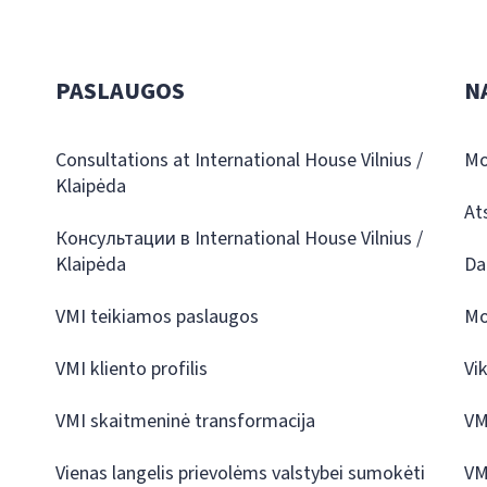
PASLAUGOS
N
Consultations at International House Vilnius /
Mo
Klaipėda
At
Консультации в International House Vilnius /
Klaipėda
Da
VMI teikiamos paslaugos
Mo
VMI kliento profilis
Vi
VMI skaitmeninė transformacija
VM
Vienas langelis prievolėms valstybei sumokėti
VM