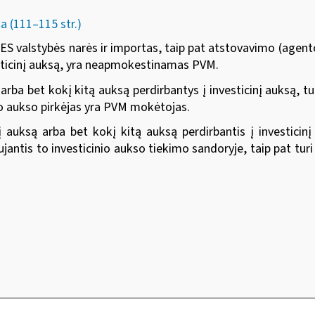
 (111–115 str.)
os ES valstybės narės ir importas, taip pat atstovavimo (agen
vesticinį auksą, yra neapmokestinamas PVM.
rba bet kokį kitą auksą perdirbantys į investicinį auksą, tu
io aukso pirkėjas yra PVM mokėtojas.
nį auksą arba bet
kokį kitą auksą perdirbantis į investici
jantis to investicinio aukso tiekimo sandoryje, taip pat tu