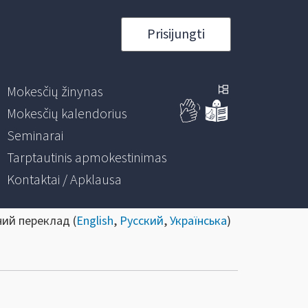
Prisijungti
Mokesčių žinynas
Mokesčių kalendorius
Seminarai
Tarptautinis apmokestinimas
Kontaktai / Apklausa
ний переклад (
English
,
Русский
,
Українська
)