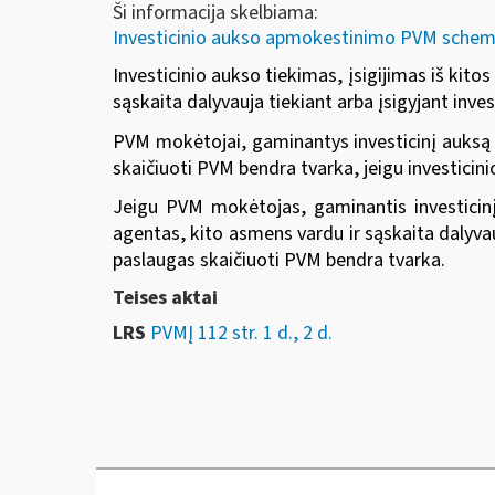
Ši informacija skelbiama:
Investicinio aukso apmokestinimo PVM schema
Investicinio aukso tiekimas, įsigijimas iš kit
sąskaita dalyvauja tiekiant arba įsigyjant in
PVM mokėtojai, gaminantys investicinį auksą a
skaičiuoti PVM bendra tvarka, jeigu investicin
Jeigu PVM mokėtojas, gaminantis investici
agentas, kito asmens vardu ir sąskaita dalyvau
paslaugas skaičiuoti PVM bendra tvarka.
Teises aktai
LRS
PVMĮ 112 str. 1 d., 2 d.