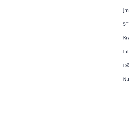
Įm
ST
Kr
In
Ie
Nu