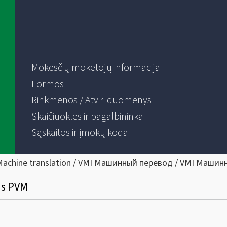
Mokesčių mokėtojų informacija
Formos
Rinkmenos / Atviri duomenys
Skaičiuoklės ir pagalbininkai
Sąskaitos ir įmokų kodai
Machine translation / VMI Машинный перевод / VMI Машин
as PVM