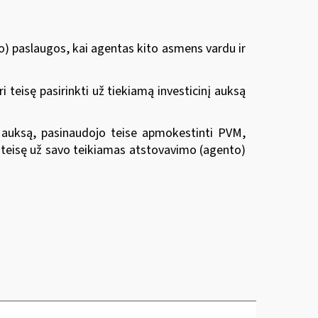
to) paslaugos, kai agentas kito asmens vardu ir
ri
teisę pasirinkti
už tiekiamą investicinį auksą
nį auksą, pasinaudojo teise apmokestinti PVM,
ri teisę už savo teikiamas atstovavimo (agento)