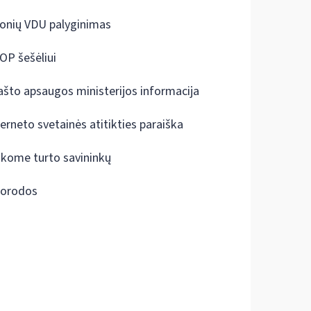
onių VDU palyginimas
OP šešėliui
ašto apsaugos ministerijos informacija
terneto svetainės atitikties paraiška
škome turto savininkų
orodos