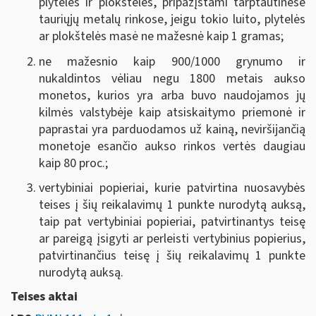
plytelės ir plokštelės, pripažįstami tarptautinėse
tauriųjų metalų rinkose, jeigu tokio luito, plytelės
ar plokštelės masė ne mažesnė kaip 1 gramas;
ne mažesnio kaip 900/1000 grynumo ir
nukaldintos vėliau negu 1800 metais aukso
monetos, kurios yra arba buvo naudojamos jų
kilmės valstybėje kaip atsiskaitymo priemonė ir
paprastai yra parduodamos už kainą, neviršijančią
monetoje esančio aukso rinkos vertės daugiau
kaip 80 proc.;
vertybiniai popieriai, kurie patvirtina nuosavybės
teises į šių reikalavimų 1 punkte nurodytą auksą,
taip pat vertybiniai popieriai, patvirtinantys teisę
ar pareigą įsigyti ar perleisti vertybinius popierius,
patvirtinančius teisę į šių reikalavimų 1 punkte
nurodytą auksą.
Teises aktai