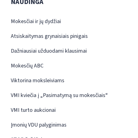
NAUDINGA
Mokesčiai ir jų dydžiai
Atsiskaitymas grynaisiais pinigais
Dažniausiai užduodami klausimai
Mokesčių ABC
Viktorina moksleiviams
VMI kviečia į „Pasimatymą su mokesčiais“
VMI turto aukcionai
Įmonių VDU palyginimas