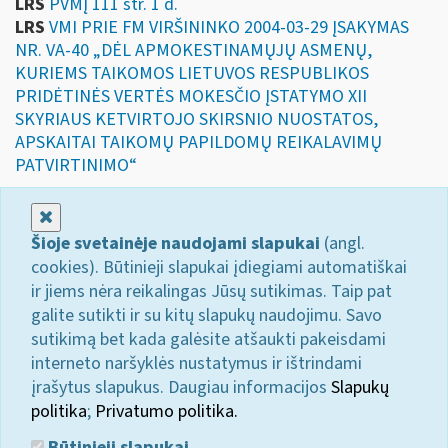
LRS
PVMĮ 111 str. 1 d.
LRS
VMI PRIE FM VIRŠININKO 2004-03-29 ĮSAKYMAS
NR. VA-40 „DĖL APMOKESTINAMŲJŲ ASMENŲ,
KURIEMS TAIKOMOS LIETUVOS RESPUBLIKOS
PRIDĖTINĖS VERTĖS MOKESČIO ĮSTATYMO XII
SKYRIAUS KETVIRTOJO SKIRSNIO NUOSTATOS,
APSKAITAI TAIKOMŲ PAPILDOMŲ REIKALAVIMŲ
PATVIRTINIMO“
Uždaryti
Šioje svetainėje naudojami slapukai
(angl.
cookies). Būtinieji slapukai įdiegiami automatiškai
ir jiems nėra reikalingas Jūsų sutikimas. Taip pat
galite sutikti ir su kitų slapukų naudojimu. Savo
sutikimą bet kada galėsite atšaukti pakeisdami
interneto naršyklės nustatymus ir ištrindami
įrašytus slapukus. Daugiau informacijos
Slapukų
politika
;
Privatumo politika.
Būtinieji slapukai