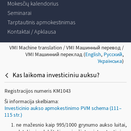
Mokesčių kalendorius
Seminarai
Tarptautinis apmokestinimas
Kontaktai / Apklausa
VMI Machine translation / VMI Машинный перевод /
VMI Машинний переклад (
English
,
Русский
,
Українська
)
Kas laikoma investiciniu auksu?
Registracijos numeris KM1043
Ši informacija skelbiama:
Investicinio aukso apmokestinimo PVM schema (111–
115 str.)
ne mažesnio kaip 995/1000 grynumo aukso luitai,