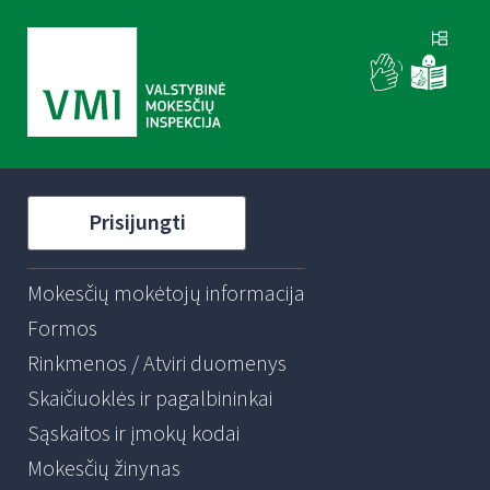
Prisijungti
Mokesčių mokėtojų informacija
Formos
Rinkmenos / Atviri duomenys
Skaičiuoklės ir pagalbininkai
Sąskaitos ir įmokų kodai
Mokesčių žinynas