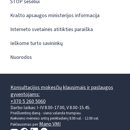
STOP šešėliui
Krašto apsaugos ministerijos informacija
Interneto svetainės atitikties paraiška
Ieškome turto savininkų
Nuorodos
Konsultacijos mokesčių klausimais ir paslaugos
gyventojams:
+370 5 260 5060
Darbo laikas: I-IV 8.00-17.00, V 8.00-15.45.
Prieššventinę dieną - viena valanda trumpiau.
Kiekvieno mėnesio antrą penktadienį 8.00 val. - 12.00 val.
Mano VMI
Paklausimas per