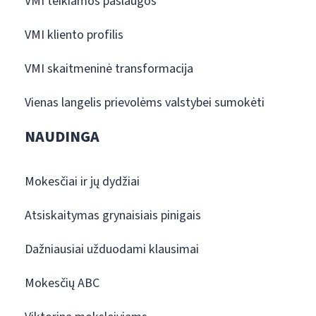
VMI teikiamos paslaugos
VMI kliento profilis
VMI skaitmeninė transformacija
Vienas langelis prievolėms valstybei sumokėti
NAUDINGA
Mokesčiai ir jų dydžiai
Atsiskaitymas grynaisiais pinigais
Dažniausiai užduodami klausimai
Mokesčių ABC