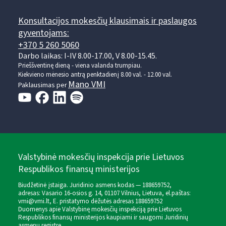
Konsultacijos mokesčių klausimais ir paslaugos
gyventojams:
+370 5 260 5060
Darbo laikas: I-IV 8.00-17.00, V 8.00-15.45.
Prieššventinę dieną - viena valanda trumpiau.
Kiekvieno mėnesio antrą penktadienį 8.00 val. - 12.00 val.
Mano VMI
Paklausimas per
Valstybinė mokesčių inspekcija prie Lietuvos
Respublikos finansų ministerijos
Biudžetinė įstaiga. Juridinio asmens kodas — 188659752,
adresas: Vasario 16-osios g. 14, 01107 Vilnius, Lietuva, el.paštas:
vmi@vmi.lt
, E. pristatymo dėžutės adresas 188659752
Duomenys apie Valstybinę mokesčių inspekciją prie Lietuvos
Respublikos finansų ministerijos kaupiami ir saugomi Juridinių
asmenų registre