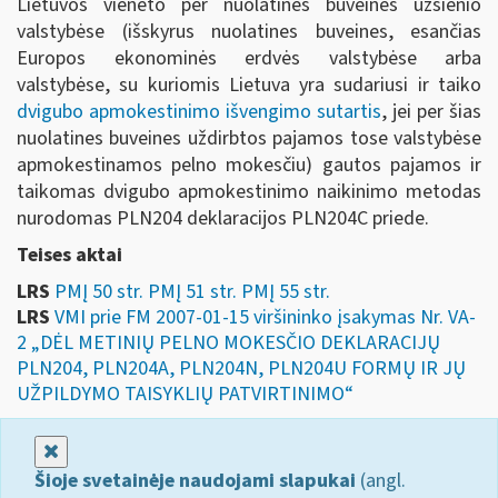
Lietuvos vieneto per nuolatines buveines užsienio
valstybėse (išskyrus nuolatines buveines, esančias
Europos ekonominės erdvės valstybėse arba
valstybėse, su kuriomis Lietuva yra sudariusi ir taiko
dvigubo apmokestinimo išvengimo sutartis
, jei per šias
nuolatines buveines uždirbtos pajamos tose valstybėse
apmokestinamos pelno mokesčiu) gautos pajamos ir
taikomas dvigubo apmokestinimo naikinimo metodas
nurodomas PLN204 deklaracijos PLN204C priede.
Teises aktai
LRS
PMĮ 50 str. PMĮ 51 str. PMĮ 55 str.
LRS
VMI prie FM 2007-01-15 viršininko įsakymas Nr. VA-
2 „DĖL METINIŲ PELNO MOKESČIO DEKLARACIJŲ
PLN204, PLN204A, PLN204N, PLN204U FORMŲ IR JŲ
UŽPILDYMO TAISYKLIŲ PATVIRTINIMO“
Uždaryti
Šioje svetainėje naudojami slapukai
(angl.