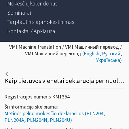
Mokesčių kalendorius
Seminarai
Tarptautinis apmokestinimas
Kontaktai / Apklausa
VMI Machine translation / VMI Машинный перевод /
VMI Машинний переклад (
English
,
Русский
,
Українська
)
Kaip Lietuvos vienetai deklaruoja per nuolatines buveines užsienio valstybėje gautas pajamas?
Registracijos numeris KM1354
Ši informacija skelbiama:
Metinės pelno mokesčio deklaracijos (PLN204,
PLN204A, PLN204N, PLN204U)