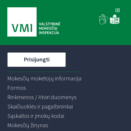
Prisijungti
Mokesčių mokėtojų informacija
Formos
Rinkmenos / Atviri duomenys
Skaičiuoklės ir pagalbininkai
Sąskaitos ir įmokų kodai
Mokesčių žinynas