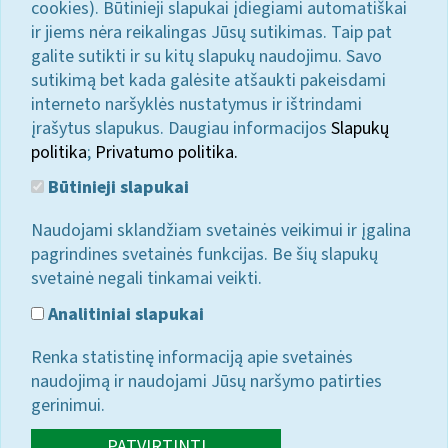
cookies). Būtinieji slapukai įdiegiami automatiškai
ir jiems nėra reikalingas Jūsų sutikimas. Taip pat
galite sutikti ir su kitų slapukų naudojimu. Savo
sutikimą bet kada galėsite atšaukti pakeisdami
interneto naršyklės nustatymus ir ištrindami
įrašytus slapukus. Daugiau informacijos
Slapukų
politika
;
Privatumo politika.
Būtinieji slapukai
Naudojami sklandžiam svetainės veikimui ir įgalina
pagrindines svetainės funkcijas. Be šių slapukų
svetainė negali tinkamai veikti.
Analitiniai slapukai
Renka statistinę informaciją apie svetainės
naudojimą ir naudojami Jūsų naršymo patirties
gerinimui.
PATVIRTINTI