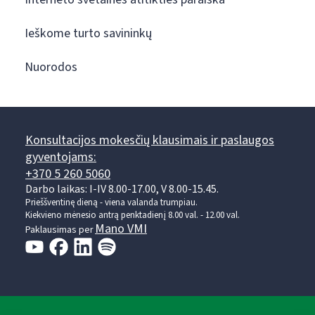
Ieškome turto savininkų
Nuorodos
Konsultacijos mokesčių klausimais ir paslaugos
gyventojams:
+370 5 260 5060
Darbo laikas: I-IV 8.00-17.00, V 8.00-15.45.
Prieššventinę dieną - viena valanda trumpiau.
Kiekvieno mėnesio antrą penktadienį 8.00 val. - 12.00 val.
Mano VMI
Paklausimas per