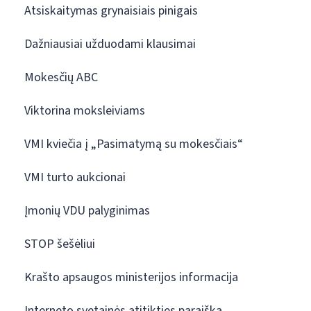
Atsiskaitymas grynaisiais pinigais
Dažniausiai užduodami klausimai
Mokesčių ABC
Viktorina moksleiviams
VMI kviečia į „Pasimatymą su mokesčiais“
VMI turto aukcionai
Įmonių VDU palyginimas
STOP šešėliui
Krašto apsaugos ministerijos informacija
Interneto svetainės atitikties paraiška