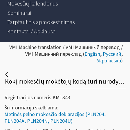
Mokesčių kalendorius
Seminarai
Tarptautinis apmokestinimas
Kontaktai / Apklausa
VMI Machine translation / VMI Машинный перевод /
VMI Машинний переклад (
English
,
Русский
,
Українська
)
Kokį mokesčių mokėtojų kodą turi nurodyti užsienio vieneto filialas, veikiantis Lietuvoje per nuolatinę buveinę, teikdamas metinę pelno mokesčio deklaraciją?
Registracijos numeris KM1343
Ši informacija skelbiama:
Metinės pelno mokesčio deklaracijos (PLN204,
PLN204A, PLN204N, PLN204U)