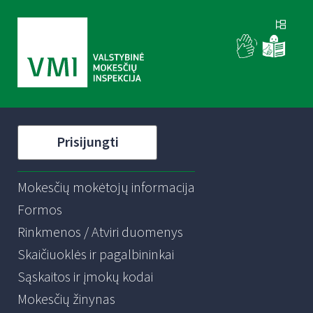
Prisijungti
Mokesčių mokėtojų informacija
Formos
Rinkmenos / Atviri duomenys
Skaičiuoklės ir pagalbininkai
Sąskaitos ir įmokų kodai
Mokesčių žinynas