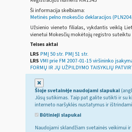
Registracijos numeris KM1343
Ši informacija skelbiama:
Metinės pelno mokesčio deklaracijos (PLN2
Užsienio vieneto filialas, vykdantis veiklą 
vienetui Mokesčių mokėtojų registro suteiktu 
Teises aktai
LRS
PMĮ 50 str. PMĮ 51 str.
LRS
VMI prie FM 2007-01-15 viršininko įs
FORMŲ IR JŲ UŽPILDYMO TAISYKLIŲ PATVI
Uždaryti
Šioje svetainėje naudojami slapukai
(angl
Jūsų sutikimas. Taip pat galite sutikti ir s
interneto naršyklės nustatymus ir ištrindam
Būtinieji slapukai
Naudojami sklandžiam svetainės veikimui ir 