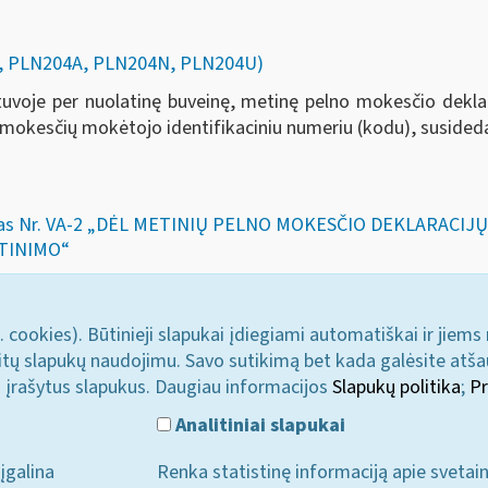
04, PLN204A, PLN204N, PLN204U)
Lietuvoje per nuolatinę buveinę, metinę pelno mokesčio dekl
mokesčių mokėtojo identifikaciniu numeriu (kodu), susideda
akymas Nr. VA-2 „DĖL METINIŲ PELNO MOKESČIO DEKLARACI
RTINIMO“
. cookies). Būtinieji slapukai įdiegiami automatiškai ir jiems
u kitų slapukų naudojimu. Savo sutikimą bet kada galėsite atš
i įrašytus slapukus. Daugiau informacijos
Slapukų politika
;
Pr
Analitiniai slapukai
įgalina
Renka statistinę informaciją apie svetai