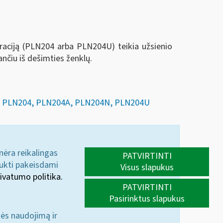
araciją (PLN204 arba PLN204U) teikia užsienio
nčiu iš dešimties ženklų.
JŲ PLN204, PLN204A, PLN204N, PLN204U
 nėra reikalingas
PATVIRTINTI
aukti pakeisdami
Visus slapukus
ivatumo politika.
PATVIRTINTI
Pasirinktus slapukus
nės naudojimą ir