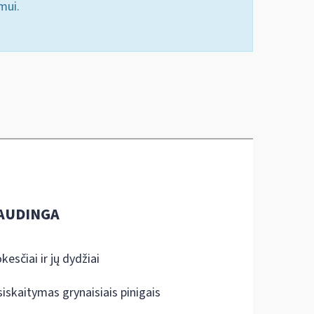
mui.
AUDINGA
kesčiai ir jų dydžiai
siskaitymas grynaisiais pinigais