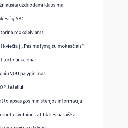
žniausiai užduodami klausimai
kesčių ABC
ktorina moksleiviams
I kviečia į „Pasimatymą su mokesčiais“
I turto aukcionai
onių VDU palyginimas
OP šešėliui
ašto apsaugos ministerijos informacija
terneto svetainės atitikties paraiška