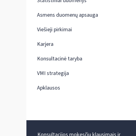
Statistiniai duomenys
Asmens duomenų apsauga
Viešieji pirkimai
Karjera
Konsultacinė taryba
VMI strategija
Apklausos
Konsultacijos mokesčių klausimais ir