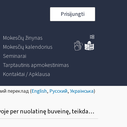
Prisijungti
Mokesčių žinynas
Mokesčių kalendorius
Seminarai
Tarptautinis apmokestinimas
Kontaktai / Apklausa
ний переклад (
English
,
Русский
,
Українська
)
Kokį mokesčių mokėtojų kodą turi nurodyti užsienio vieneto filialas, veikiantis Lietuvoje per nuolatinę buveinę, teikdamas metinę pelno mokesčio deklaraciją?