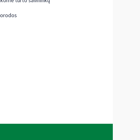
škome turto savininkų
orodos