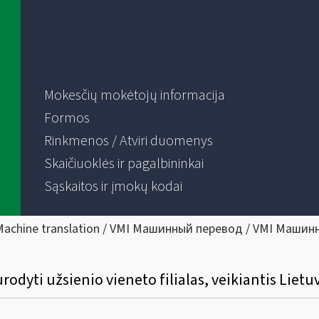
Mokesčių mokėtojų informacija
Formos
Rinkmenos / Atviri duomenys
Skaičiuoklės ir pagalbininkai
Sąskaitos ir įmokų kodai
Machine translation / VMI Машинный перевод / VMI Машин