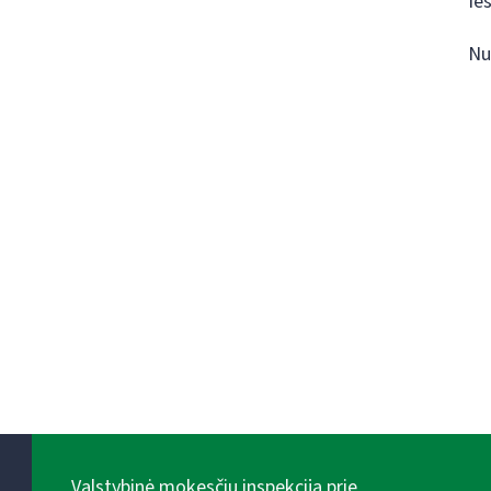
Ie
Nu
Valstybinė mokesčių inspekcija prie