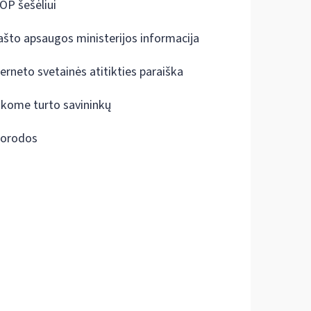
OP šešėliui
ašto apsaugos ministerijos informacija
terneto svetainės atitikties paraiška
škome turto savininkų
orodos