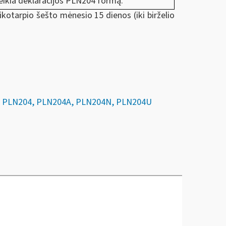
teikia deklaracijos PLN204 formą.
ikotarpio šešto mėnesio 15 dienos (iki birželio
JŲ PLN204, PLN204A, PLN204N, PLN204U