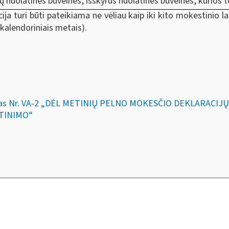
ų nuolatinės buveinės, išskyrus nuolatines buveines, kurios 
a turi būti pateikiama ne vėliau kaip iki kito mokestinio la
 kalendoriniais metais).
akymas Nr. VA-2 „DĖL METINIŲ PELNO MOKESČIO DEKLARACI
RTINIMO“