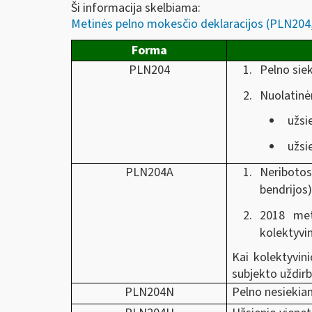
Ši informacija skelbiama:
Metinės pelno mokesčio deklaracijos (PLN2
Forma
PLN204
Pelno siek
Nuolatinė
užsi
užsi
PLN204A
Neribotos
bendrijos)
2018 meta
kolektyvin
Kai kolektyvin
subjekto uždir
PLN204N
Pelno nesiekian