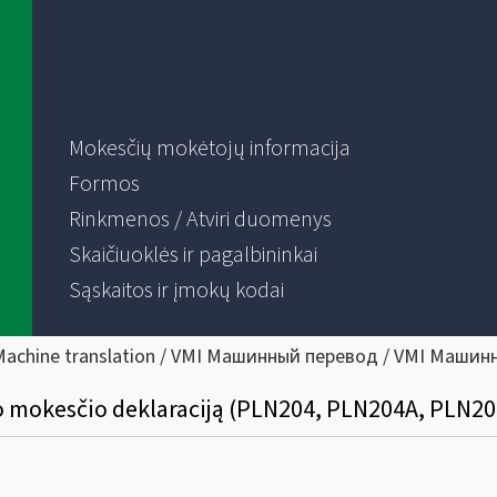
Mokesčių mokėtojų informacija
Formos
Rinkmenos / Atviri duomenys
Skaičiuoklės ir pagalbininkai
Sąskaitos ir įmokų kodai
Machine translation / VMI Машинный перевод / VMI Машин
lno mokesčio deklaraciją (PLN204, PLN204A, PLN2