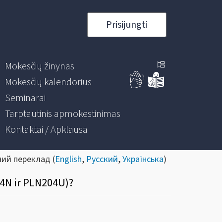
Prisijungti
Mokesčių žinynas
Mokesčių kalendorius
Seminarai
Tarptautinis apmokestinimas
Kontaktai / Apklausa
ний переклад (
English
,
Русский
,
Українська
)
04N ir PLN204U)?