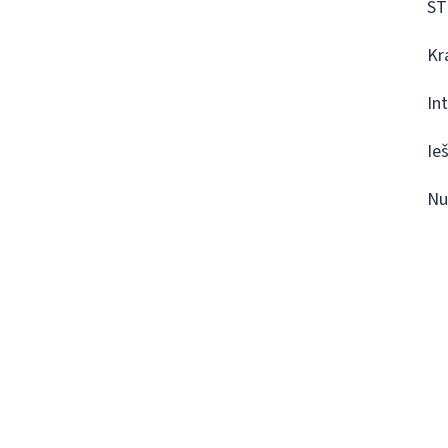
ST
Kr
In
Ie
Nu