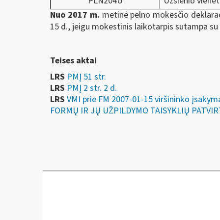
PLN204U
Užsienio vienet
Nuo 2017 m.
metinė pelno mokesčio deklaracij
15 d., jeigu mokestinis laikotarpis sutampa su
Teises aktai
LRS
PMĮ 51 str.
LRS
PMĮ 2 str. 2 d.
LRS
VMI prie FM 2007-01-15 viršininko įs
FORMŲ IR JŲ UŽPILDYMO TAISYKLIŲ PATVI