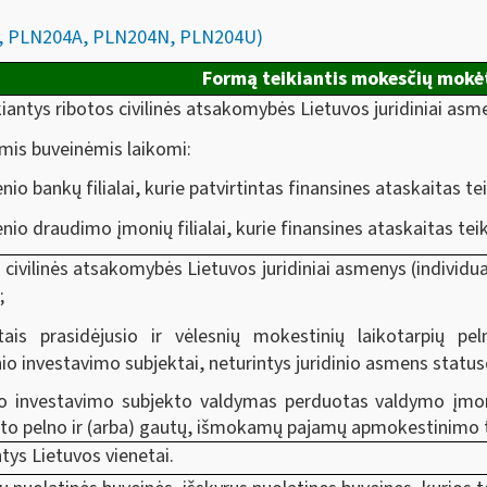
04, PLN204A, PLN204N, PLN204U)
Formą teikiantis mokesčių mokė
iantys ribotos civilinės atsakomybės Lietuvos juridiniai asm
mis buveinėmis laikomi:
enio bankų filialai, kurie patvirtintas finansines ataskaitas te
enio draudimo įmonių filialai, kurie finansines ataskaitas tei
 civilinės atsakomybės Lietuvos juridiniai asmenys (individu
;
is prasidėjusio ir vėlesnių mokestinių laikotarpių pel
io investavimo subjektai, neturintys juridinio asmens status
io investavimo subjekto valdymas perduotas valdymo įmon
bto pelno ir (arba) gautų, išmokamų pajamų apmokestinimo 
tys Lietuvos vienetai.