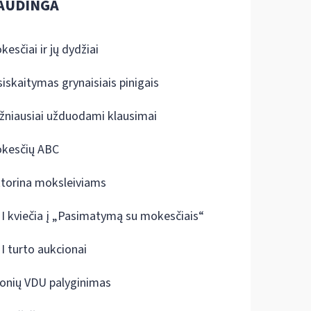
AUDINGA
kesčiai ir jų dydžiai
siskaitymas grynaisiais pinigais
žniausiai užduodami klausimai
kesčių ABC
ktorina moksleiviams
I kviečia į „Pasimatymą su mokesčiais“
I turto aukcionai
onių VDU palyginimas