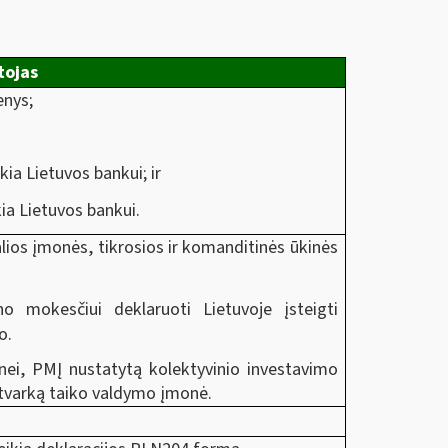
tojas
enys;
ikia Lietuvos bankui; ir
kia Lietuvos bankui.
alios įmonės, tikrosios ir komanditinės ūkinės
no mokesčiui deklaruoti Lietuvoje įsteigti
o.
ei, PMĮ nustatytą kolektyvinio investavimo
tvarką taiko valdymo įmonė.