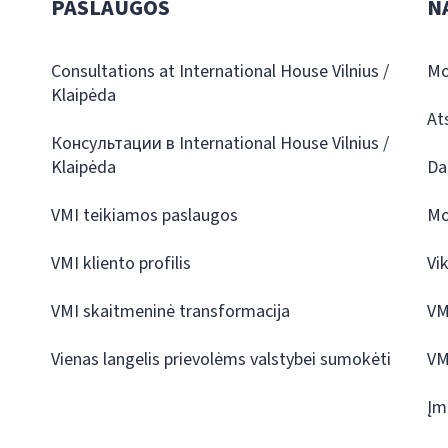
PASLAUGOS
N
Consultations at International House Vilnius /
Mo
Klaipėda
At
Консультации в International House Vilnius /
Klaipėda
Da
VMI teikiamos paslaugos
Mo
VMI kliento profilis
Vi
VMI skaitmeninė transformacija
VM
Vienas langelis prievolėms valstybei sumokėti
VM
Įm