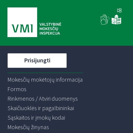
Prisijungti
Mokesčių mokėtojų informacija
Formos
Rinkmenos / Atviri duomenys
Skaičiuoklės ir pagalbininkai
Sąskaitos ir įmokų kodai
Mokesčių žinynas