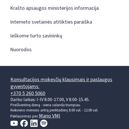
Krašto apsaugos ministerijos informacija
Interneto svetainės atitikties paraiška
Ieškome turto savininkų
Nuorodos
Konsultacijos mokesčių klausimais ir paslaugos
gyventojams:
+370 5 260 5060
Darbo laikas: I-IV 8.00-17.00, V 8.00-15.45.
Prieššventinę dieną - viena valanda trumpiau.
Kiekvieno mėnesio antrą penktadienį 8.00 val. - 12.00 val.
Mano VMI
Paklausimas per