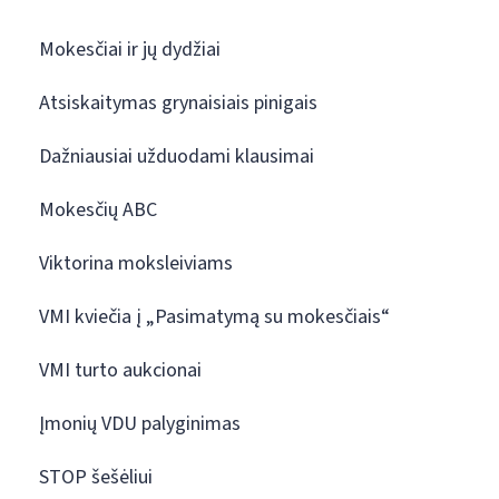
Mokesčiai ir jų dydžiai
Atsiskaitymas grynaisiais pinigais
Dažniausiai užduodami klausimai
Mokesčių ABC
Viktorina moksleiviams
VMI kviečia į „Pasimatymą su mokesčiais“
VMI turto aukcionai
Įmonių VDU palyginimas
STOP šešėliui