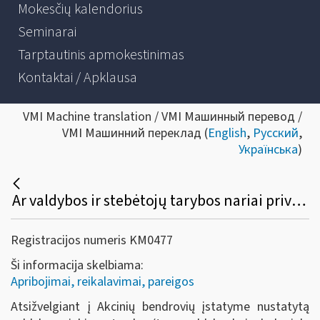
Mokesčių kalendorius
Seminarai
Tarptautinis apmokestinimas
Kontaktai / Apklausa
VMI Machine translation / VMI Машинный перевод /
VMI Машинний переклад (
English
,
Русский
,
Українська
)
Ar valdybos ir stebėtojų tarybos nariai privalo registruoti individualią veiklą?
Registracijos numeris KM0477
Ši informacija skelbiama:
Apribojimai, reikalavimai, pareigos
Atsižvelgiant į Akcinių bendrovių įstatyme nustatytą