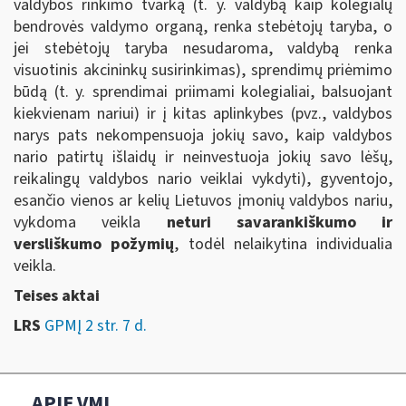
valdybos rinkimo tvarką (t. y. valdybą kaip kolegialų
bendrovės valdymo organą, renka stebėtojų taryba, o
jei stebėtojų taryba nesudaroma, valdybą renka
visuotinis akcininkų susirinkimas), sprendimų priėmimo
būdą (t. y. sprendimai priimami kolegialiai, balsuojant
kiekvienam nariui) ir į kitas aplinkybes (pvz., valdybos
narys pats nekompensuoja jokių savo, kaip valdybos
nario patirtų išlaidų ir neinvestuoja jokių savo lėšų,
reikalingų valdybos nario veiklai vykdyti), gyventojo,
esančio vienos ar kelių Lietuvos įmonių valdybos nariu,
vykdoma veikla
neturi savarankiškumo ir
versliškumo požymių
, todėl nelaikytina individualia
veikla.
Teises aktai
LRS
GPMĮ 2 str. 7 d.
APIE VMI