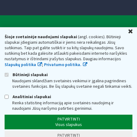
Valstybinė mokesčių inspekcija prie Lietuvos
U
Respublikos finansų ministerijos
Šioje svetainėje naudojami slapukai
(angl. cookies). Būtinieji
slapukai įdiegiami automatiškai ir jiems nėra reikalingas Jūsų
Biudžetinė įstaiga. Juridinio asmens kodas — 188659752,
sutikimas. Taip pat galite sutikti ir su kitų slapukų naudojimu. Savo
adresas: Vasario 16-osios g. 14, 01107 Vilnius, Lietuva, el.paštas:
sutikimą bet kada galėsite atšaukti pakeisdami interneto naršyklės
vmi@vmi.lt
, E. pristatymo dėžutės adresas 188659752
nustatymus ir ištrindami įrašytus slapukus. Daugiau informacijos
Duomenys apie Valstybinę mokesčių inspekciją prie Lietuvos
Slapukų politika
;
Privatumo politika.
Respublikos finansų ministerijos kaupiami ir saugomi Juridinių
asmenų registre
Būtinieji slapukai
Naudojami sklandžiam svetainės veikimui ir įgalina pagrindines
svetainės funkcijas. Be šių slapukų svetainė negali tinkamai veikti.
Analitiniai slapukai
Renka statistinę informaciją apie svetainės naudojimą ir
naudojami Jūsų naršymo patirties gerinimui.
PATVIRTINTI
Visus slapukus
PATVIRTINTI