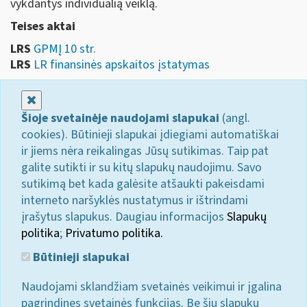
vykdantys individualią veiklą.
Teises aktai
LRS
GPMĮ 10 str.
LRS
LR finansinės apskaitos įstatymas
Uždaryti
Šioje svetainėje naudojami slapukai
(angl.
cookies). Būtinieji slapukai įdiegiami automatiškai
ir jiems nėra reikalingas Jūsų sutikimas. Taip pat
galite sutikti ir su kitų slapukų naudojimu. Savo
sutikimą bet kada galėsite atšaukti pakeisdami
interneto naršyklės nustatymus ir ištrindami
įrašytus slapukus. Daugiau informacijos
Slapukų
politika
;
Privatumo politika.
Būtinieji slapukai
Naudojami sklandžiam svetainės veikimui ir įgalina
pagrindines svetainės funkcijas. Be šių slapukų