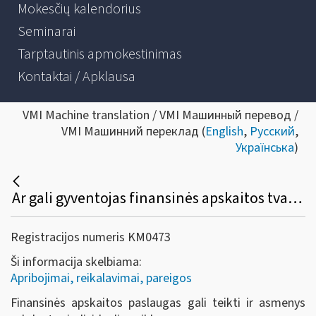
Mokesčių kalendorius
Seminarai
Tarptautinis apmokestinimas
Kontaktai / Apklausa
VMI Machine translation / VMI Машинный перевод /
VMI Машинний переклад (
English
,
Русский
,
Українська
)
Ar gali gyventojas finansinės apskaitos tvarkymo paslaugas registruoti kaip individualią veiklą?
Registracijos numeris KM0473
Ši informacija skelbiama:
Apribojimai, reikalavimai, pareigos
Finansinės apskaitos paslaugas gali teikti ir asmenys