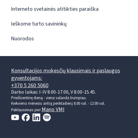
Interneto svetainės atitikties paraiška
Ieškome turto savininkų
Nuorodos
Konsultacijos mokesčių klausimais ir paslaugos
gyventojams:
+370 5 260 5060
Darbo laikas: I-IV 8.00-17.00, V 8.00-15.45.
Prieššventinę dieną - viena valanda trumpiau.
Kiekvieno mėnesio antrą penktadienį 8.00 val. - 12.00 val.
Mano VMI
Paklausimas per