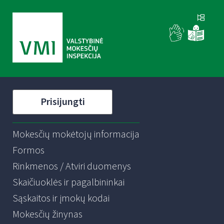
Prisijungti
Mokesčių mokėtojų informacija
Formos
Rinkmenos / Atviri duomenys
Skaičiuoklės ir pagalbininkai
Sąskaitos ir įmokų kodai
Mokesčių žinynas