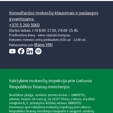
Konsultacijos mokesčių klausimais ir paslaugos
gyventojams:
+370 5 260 5060
Darbo laikas: I-IV 8.00-17.00, V 8.00-15.45.
Prieššventinę dieną - viena valanda trumpiau.
Kiekvieno mėnesio antrą penktadienį 8.00 val. - 12.00 val.
Mano VMI
Paklausimas per
Valstybinė mokesčių inspekcija prie Lietuvos
Respublikos finansų ministerijos
Biudžetinė įstaiga. Juridinio asmens kodas — 188659752,
adresas: Vasario 16-osios g. 14, 01107 Vilnius, Lietuva, el.paštas:
vmi@vmi.lt
, E. pristatymo dėžutės adresas 188659752
Duomenys apie Valstybinę mokesčių inspekciją prie Lietuvos
Respublikos finansų ministerijos kaupiami ir saugomi Juridinių