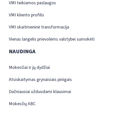
VMI teikiamos paslaugos
VMI kliento profilis
VMI skaitmeninė transformacija
Vienas langelis prievolėms valstybei sumokėti
NAUDINGA
Mokesčiai ir jų dydžiai
Atsiskaitymas grynaisiais pinigais
Dažniausiai užduodami klausimai
Mokesčių ABC