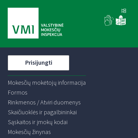
Prisijungti
Mokesčių mokėtojų informacija
Formos
Rinkmenos / Atviri duomenys
Skaičiuoklės ir pagalbininkai
Sąskaitos ir įmokų kodai
Mokesčių žinynas