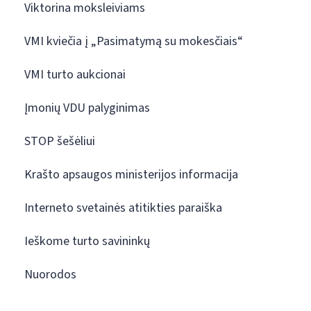
Viktorina moksleiviams
VMI kviečia į „Pasimatymą su mokesčiais“
VMI turto aukcionai
Įmonių VDU palyginimas
STOP šešėliui
Krašto apsaugos ministerijos informacija
Interneto svetainės atitikties paraiška
Ieškome turto savininkų
Nuorodos