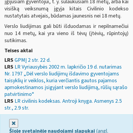
įgijusiam gyventojui, t. y. sulaukusiam 18 metų, arba kai
visišką veiksnumą įgyja kitais Civilinio kodekso
nustatytais atvejais, būdamas jaunesnis nei 18 metų.
Verslo liudijimas gali būti išduodamas ir nepilnamečiui
nuo 14 metų, kai yra vieno iš tėvų (įtėvių, rūpintojų)
sutikimas.
Teises aktai
LRS
GPMĮ 2 str. 22 d.
LRS
LR Vyriausybės 2002 m. lapkričio 19 d. nutarimas
Nr. 1797 „Dėl verslo liudijimų išdavimo gyventojams
taisyklių ir veiklos, kuria verčiantis gautos pajamos
apmokestinamos įsigyjant verslo liudijimą, rūšių sąrašo
patvirtinimo“
LRS
LR civilinis kodeksas. Antroji knyga. Asmenys 2.5
str., 2.9 str.
Uždaryti
Šioje svetainėje naudojami slapukai
(angl.