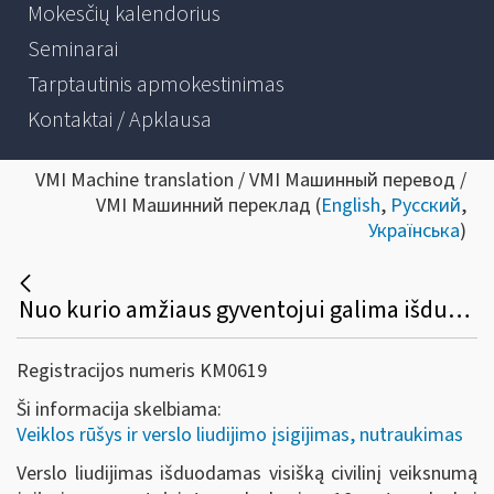
Mokesčių kalendorius
Seminarai
Tarptautinis apmokestinimas
Kontaktai / Apklausa
VMI Machine translation / VMI Машинный перевод /
VMI Машинний переклад (
English
,
Русский
,
Українська
)
Nuo kurio amžiaus gyventojui galima išduoti verslo liudijimą?
Registracijos numeris KM0619
Ši informacija skelbiama:
Veiklos rūšys ir verslo liudijimo įsigijimas, nutraukimas
Verslo liudijimas išduodamas visišką civilinį veiksnumą