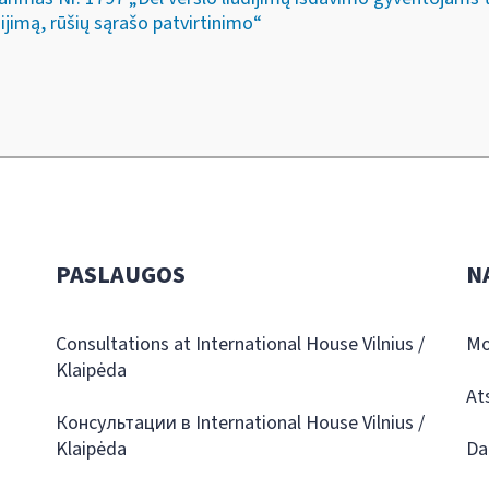
jimą, rūšių sąrašo patvirtinimo“
PASLAUGOS
N
Consultations at International House Vilnius /
Mo
Klaipėda
At
Консультации в International House Vilnius /
Klaipėda
Da