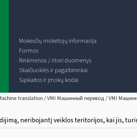
Mokesčių mokėtojų informacija
Formos
Rinkmenos / Atviri duomenys
Skaičiuoklės ir pagalbininkai
Sąskaitos ir įmokų kodai
Machine translation / VMI Машинный перевод / VMI Машин