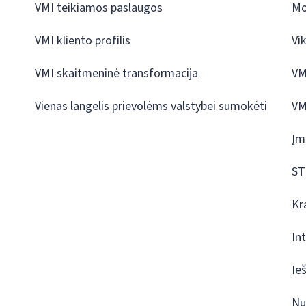
VMI teikiamos paslaugos
Mo
VMI kliento profilis
Vi
VMI skaitmeninė transformacija
VM
Vienas langelis prievolėms valstybei sumokėti
VM
Įm
ST
Kr
In
Ie
Nu