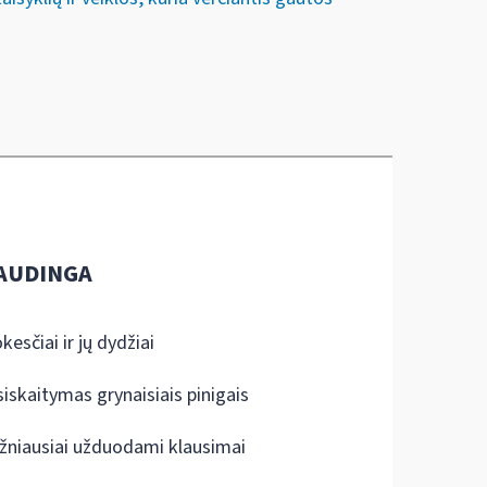
AUDINGA
kesčiai ir jų dydžiai
siskaitymas grynaisiais pinigais
žniausiai užduodami klausimai