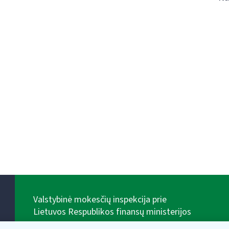
Valstybinė mokesčių inspekcija prie
Lietuvos Respublikos finansų ministerijos
Biudžetinė įstaiga. Juridinio asmens kodas — 188659752,