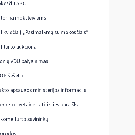
kesčių ABC
ktorina moksleiviams
I kviečia į „Pasimatymą su mokesčiais“
I turto aukcionai
onių VDU palyginimas
OP šešėliui
ašto apsaugos ministerijos informacija
terneto svetainės atitikties paraiška
škome turto savininkų
orodos