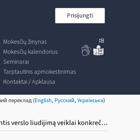
Prisijungti
Mokesčių žinynas
Mokesčių kalendorius
Seminarai
Tarptautinis apmokestinimas
Kontaktai / Apklausa
ний переклад (
English
,
Русский
,
Українська
)
Ar gyventojas privalo įsigyti verslo liudijimą, neribojantį veiklos teritorijos, kai jis, turintis verslo liudijimą veiklai konkrečioje teritorijoje, parduoda savo gamybos prekes įmonėms, kurios yra kituose miestuose?