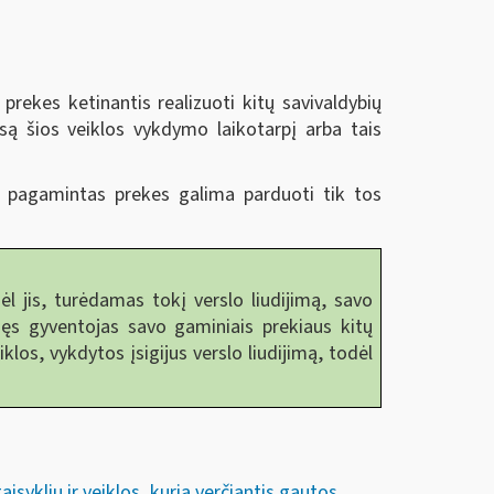
prekes ketinantis realizuoti kitų savivaldybių
visą šios veiklos vykdymo laikotarpį arba tais
ai pagamintas prekes galima parduoti tik tos
ėl jis, turėdamas tokį verslo liudijimą, savo
gijęs gyventojas savo gaminiais prekiaus kitų
los, vykdytos įsigijus verslo liudijimą, todėl
syklių ir veiklos, kuria verčiantis gautos