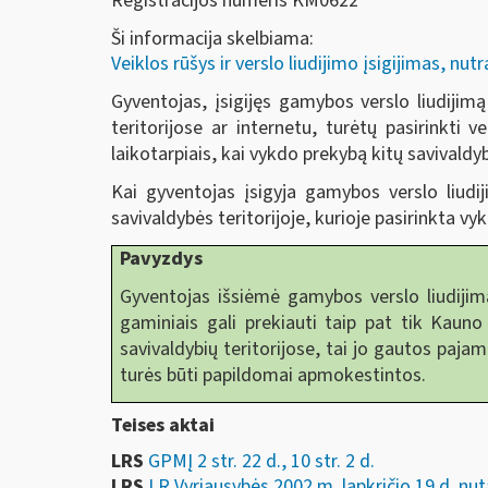
Registracijos numeris KM0622
Ši informacija skelbiama:
Veiklos rūšys ir verslo liudijimo įsigijimas, nu
Gyventojas, įsigijęs gamybos verslo liudijimą
teritorijose ar internetu, turėtų pasirinkti 
laikotarpiais, kai vykdo prekybą kitų savivaldyb
Kai gyventojas įsigyja gamybos verslo liudi
savivaldybės teritorijoje, kurioje pasirinkta v
Pavyzdys
Gyventojas išsiėmė gamybos verslo liudijimą 
gaminiais gali prekiauti taip pat tik Kauno 
savivaldybių teritorijose, tai jo gautos paja
turės būti papildomai apmokestintos.
Teises aktai
LRS
GPMĮ 2 str. 22 d., 10 str. 2 d.
LRS
LR Vyriausybės 2002 m. lapkričio 19 d. nut