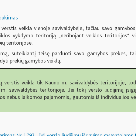
traukimas
 verstis veikla vienoje savivaldybėje, tačiau savo gamybos 
veiklos vykdymo teritoriją „neribojant veiklos teritorijos“ 
ių teritorijose.
jimą, suteikiantį teisę parduoti savo gamybos prekes, t
ykdyti prekių gamybos veiklą.
verstis veikla tik Kauno m. savivaldybės teritorijoje, tod
m. savivaldybės teritorijoje. Jei tokį verslo liudijimą įsi
mos nebus laikomos pajamomis, gautomis iš individualios veik
arimas Nr. 1797 „Dėl verslo liudijimų išdavimo gyventojams tai