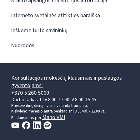
Krašto apsaugos ministerijos informacija
Interneto svetainės atitikties paraiška
Ieškome turto savininkų
Nuorodos
Konsultacijos mokesčių klausimais ir paslaugos
gyventojams:
+370 5 260 5060
Darbo laikas: I-IV 8.00-17.00, V 8.00-15.45.
Prieššventinę dieną - viena valanda trumpiau.
Kiekvieno mėnesio antrą penktadienį 8.00 val. - 12.00 val.
Mano VMI
Paklausimas per