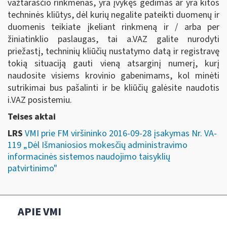
važtaraščio rinkmenas, yra įvykęs gedimas ar yra kitos
techninės kliūtys, dėl kurių negalite pateikti duomenų ir
duomenis teikiate įkeliant rinkmeną ir / arba per
žiniatinklio paslaugas, tai a.VAZ galite nurodyti
priežastį, techninių kliūčių nustatymo datą ir registravę
tokią situaciją gauti vieną atsarginį numerį, kurį
naudosite visiems krovinio gabenimams, kol minėti
sutrikimai bus pašalinti ir be kliūčių galėsite naudotis
i.VAZ posistemiu.
Teises aktai
LRS
VMI prie FM viršininko 2016-09-28 įsakymas Nr. VA-
119 „Dėl Išmaniosios mokesčių administravimo
informacinės sistemos naudojimo taisyklių
patvirtinimo"
APIE VMI