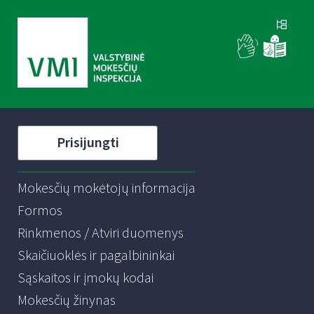
Prisijungti
Mokesčių mokėtojų informacija
Formos
Rinkmenos / Atviri duomenys
Skaičiuoklės ir pagalbininkai
Sąskaitos ir įmokų kodai
Mokesčių žinynas