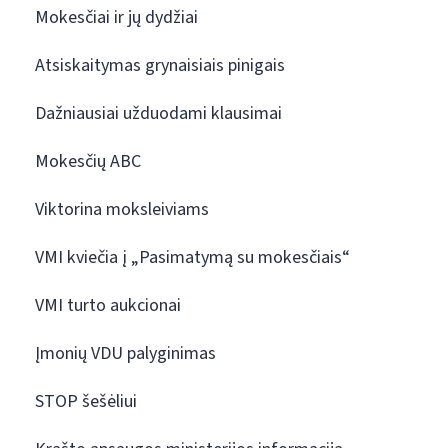
Mokesčiai ir jų dydžiai
Atsiskaitymas grynaisiais pinigais
Dažniausiai užduodami klausimai
Mokesčių ABC
Viktorina moksleiviams
VMI kviečia į „Pasimatymą su mokesčiais“
VMI turto aukcionai
Įmonių VDU palyginimas
STOP šešėliui