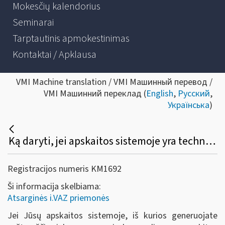
Mokesčių kalendorius
Seminarai
Tarptautinis apmokestinimas
Kontaktai / Apklausa
VMI Machine translation / VMI Машинный перевод /
VMI Машинний переклад (
English
,
Русский
,
Українська
)
Ką daryti, jei apskaitos sistemoje yra techninių trikių ir dėl to nėra galimybės pateikti važtaraščio duomenų?
Registracijos numeris KM1692
Ši informacija skelbiama:
Atsarginės i.VAZ priemonės
Jei Jūsų apskaitos sistemoje, iš kurios generuojate