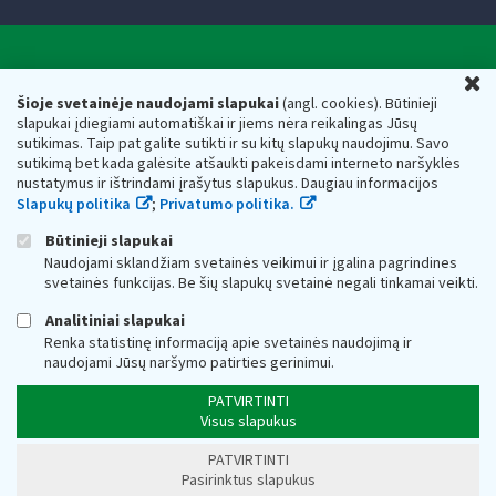
Valstybinė mokesčių inspekcija prie Lietuvos
U
Respublikos finansų ministerijos
Šioje svetainėje naudojami slapukai
(angl. cookies). Būtinieji
slapukai įdiegiami automatiškai ir jiems nėra reikalingas Jūsų
Biudžetinė įstaiga. Juridinio asmens kodas — 188659752,
sutikimas. Taip pat galite sutikti ir su kitų slapukų naudojimu. Savo
adresas: Vasario 16-osios g. 14, 01107 Vilnius, Lietuva, el.paštas:
sutikimą bet kada galėsite atšaukti pakeisdami interneto naršyklės
vmi@vmi.lt
, E. pristatymo dėžutės adresas 188659752
nustatymus ir ištrindami įrašytus slapukus. Daugiau informacijos
Duomenys apie Valstybinę mokesčių inspekciją prie Lietuvos
Slapukų politika
;
Privatumo politika.
Respublikos finansų ministerijos kaupiami ir saugomi Juridinių
asmenų registre
Būtinieji slapukai
Naudojami sklandžiam svetainės veikimui ir įgalina pagrindines
svetainės funkcijas. Be šių slapukų svetainė negali tinkamai veikti.
Analitiniai slapukai
Renka statistinę informaciją apie svetainės naudojimą ir
naudojami Jūsų naršymo patirties gerinimui.
PATVIRTINTI
Visus slapukus
PATVIRTINTI
Pasirinktus slapukus