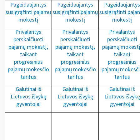
Pageidaujantys
Pageidaujantys
Pageidaujantys
susigrąžinti pajamų
susigrąžinti pajamų
susigrąžinti paja
mokestį
mokestį
mokestį
Privalantys
Privalantys
Privalantys
perskaičiuoti
perskaičiuoti
perskaičiuoti
pajamų mokestį,
pajamų mokestį,
pajamų mokestį
taikant
taikant
taikant
progresinius
progresinius
progresinius
pajamų mokesčio
pajamų mokesčio
pajamų mokesči
tarifus
tarifus
tarifus
Galutinai iš
Galutinai iš
Galutinai iš
Lietuvos išvykę
Lietuvos išvykę
Lietuvos išvykę
gyventojai
gyventojai
gyventojai