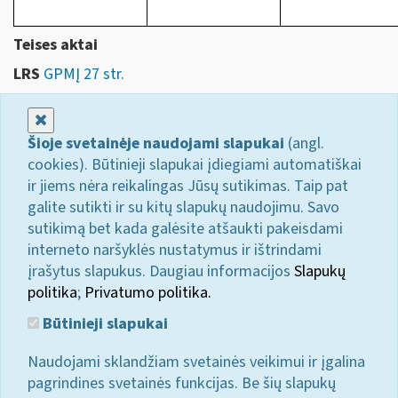
Teises aktai
LRS
GPMĮ 27 str.
Uždaryti
Šioje svetainėje naudojami slapukai
(angl.
cookies). Būtinieji slapukai įdiegiami automatiškai
ir jiems nėra reikalingas Jūsų sutikimas. Taip pat
galite sutikti ir su kitų slapukų naudojimu. Savo
sutikimą bet kada galėsite atšaukti pakeisdami
interneto naršyklės nustatymus ir ištrindami
įrašytus slapukus. Daugiau informacijos
Slapukų
politika
;
Privatumo politika.
Būtinieji slapukai
Naudojami sklandžiam svetainės veikimui ir įgalina
pagrindines svetainės funkcijas. Be šių slapukų