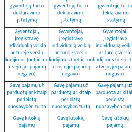
gyventojų turto
gyventojų turto
gyventojų turt
deklaravimo
deklaravimo
deklaravimo
įstatymą
įstatymą
įstatymą
Gyventojai,
Gyventojai,
Gyventojai,
įregistravę
įregistravę
įregistravę
individualią veiklą
individualią veiklą
individualią veik
ar turėję verslo
ar turėję verslo
ar turėję verslo
liudijimus (net ir tuo
liudijimus (net ir tuo
liudijimus (net ir 
atveju, jei pajamų
atveju, jei pajamų
atveju, jei paja
negavo)
negavo)
negavo)
Gavę pajamų už
Gavę pajamų už
Gavę pajamų u
parduotą ar kitaip
parduotą ar kitaip
parduotą ar kita
perleistą
perleistą
perleistą
nuosavybėn turtą
nuosavybėn turtą
nuosavybėn turt
Gavę kitokių
Gavę kitokių
Gavę kitokių
pajamų
pajamų
pajamų