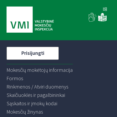
Prisijungti
Mokesčių mokėtojų informacija
Formos
Rinkmenos / Atviri duomenys
Skaičiuoklės ir pagalbininkai
Sąskaitos ir įmokų kodai
Mokesčių žinynas