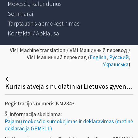
Mokesčių kalendorius
Seminarai
Tarptautinis apmokestinimas
Kontaktai / Apklausa
VMI Machine translation / VMI Машинный перевод /
VMI Машинний переклад (
English
,
Русский
,
Українська
)
Kuriais atvejais nuolatiniai Lietuvos gyventojai privalo deklaruoti 2021 - 2025 metų pajamas?
Registracijos numeris KM2843
Ši informacija skelbiama:
Pajamų mokesčio sumokėjimas ir deklaravimas (metinė
deklaracija GPM311)