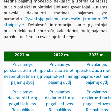
Metinę pajamų mokesčio deklaraciją (forma GPM311)
privalo pateikti nuolatiniai Lietuvos gyventojai, kuriems
prievolė deklaruoti metines pajamas yra
numatyta
Gyventojų pajamų mokesčio įstatymo 27
straipsnyje
.
Detalesnė informacija, kurie gyventojai
privalo deklaruoti konkrečių kalendorinių metų pajamas
pateikiama žemiau esančioje lentelėje:
2021 m.
2022 m.
2023 m.
Privalantys
Privalantys
Privalantys
perskaičiuoti metinį
perskaičiuoti metinį
perskaičiuoti met
neapmokestinamąjį
neapmokestinamąjį
neapmokestinamą
pajamų dydį
pajamų dydį
pajamų dydį
Privalantys
Privalantys
Privalantys
deklaruoti turtą
deklaruoti turtą
deklaruoti turt
pagal Lietuvos
pagal Lietuvos
pagal Lietuvos
Respublikos
Respublikos
Respublikos