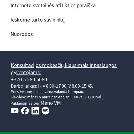
Interneto svetainės atitikties paraiška
Ieškome turto savininkų
Nuorodos
Konsultacijos mokesčių klausimais ir paslaugos
gyventojams:
+370 5 260 5060
Darbo laikas: I-IV 8.00-17.00, V 8.00-15.45.
Prieššventinę dieną - viena valanda trumpiau.
Kiekvieno mėnesio antrą penktadienį 8.00 val. - 12.00 val.
Mano VMI
Paklausimas per