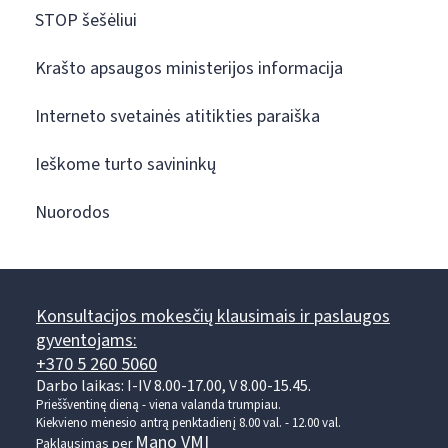
STOP šešėliui
Krašto apsaugos ministerijos informacija
Interneto svetainės atitikties paraiška
Ieškome turto savininkų
Nuorodos
Konsultacijos mokesčių klausimais ir paslaugos
gyventojams:
+370 5 260 5060
Darbo laikas: I-IV 8.00-17.00, V 8.00-15.45.
Prieššventinę dieną - viena valanda trumpiau.
Kiekvieno mėnesio antrą penktadienį 8.00 val. - 12.00 val.
Mano VMI
Paklausimas per