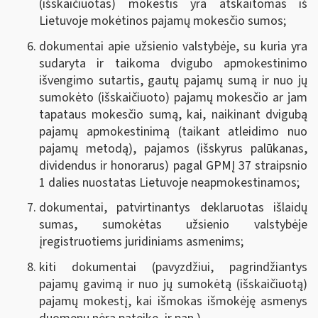
(išskaičiuotas) mokestis yra atskaitomas iš
Lietuvoje mokėtinos pajamų mokesčio sumos;
dokumentai apie užsienio valstybėje, su kuria yra
sudaryta ir taikoma dvigubo apmokestinimo
išvengimo sutartis, gautų pajamų sumą ir nuo jų
sumokėto (išskaičiuoto) pajamų mokesčio ar jam
tapataus mokesčio sumą, kai, naikinant dvigubą
pajamų apmokestinimą (taikant atleidimo nuo
pajamų metodą), pajamos (išskyrus palūkanas,
dividendus ir honorarus) pagal GPMĮ 37 straipsnio
1 dalies nuostatas Lietuvoje neapmokestinamos;
dokumentai, patvirtinantys deklaruotas išlaidų
sumas, sumokėtas užsienio valstybėje
įregistruotiems juridiniams asmenims;
kiti dokumentai (pavyzdžiui, pagrindžiantys
pajamų gavimą ir nuo jų sumokėtą (išskaičiuotą)
pajamų mokestį, kai išmokas išmokėję asmenys