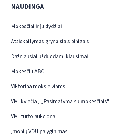
NAUDINGA
Mokesčiai ir jų dydžiai
Atsiskaitymas grynaisiais pinigais
Dažniausiai užduodami klausimai
Mokesčių ABC
Viktorina moksleiviams
VMI kviečia į „Pasimatymą su mokesčiais“
VMI turto aukcionai
Įmonių VDU palyginimas