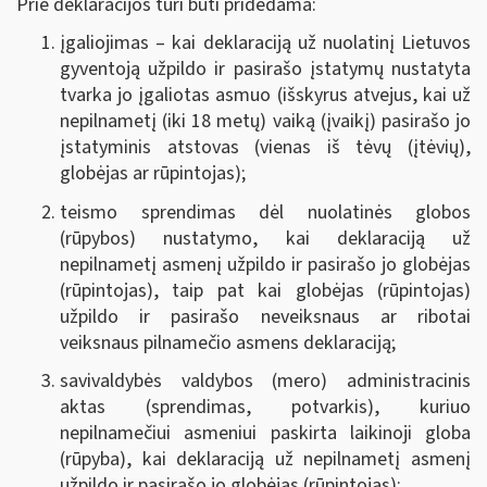
Prie deklaracijos turi būti pridedama:
įgaliojimas – kai deklaraciją už nuolatinį Lietuvos
gyventoją užpildo ir pasirašo įstatymų nustatyta
tvarka jo įgaliotas asmuo (išskyrus atvejus, kai už
nepilnametį (iki 18 metų) vaiką (įvaikį) pasirašo jo
įstatyminis atstovas (vienas iš tėvų (įtėvių),
globėjas ar rūpintojas);
teismo sprendimas dėl nuolatinės globos
(rūpybos) nustatymo, kai deklaraciją už
nepilnametį asmenį užpildo ir pasirašo jo globėjas
(rūpintojas), taip pat kai globėjas (rūpintojas)
užpildo ir pasirašo neveiksnaus ar ribotai
veiksnaus pilnamečio asmens deklaraciją;
savivaldybės valdybos (mero) administracinis
aktas (sprendimas, potvarkis), kuriuo
nepilnamečiui asmeniui paskirta laikinoji globa
(rūpyba), kai deklaraciją už nepilnametį asmenį
užpildo ir pasirašo jo globėjas (rūpintojas);