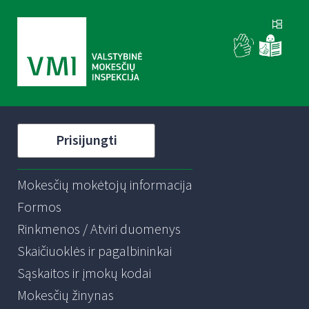
Prisijungti
Mokesčių mokėtojų informacija
Formos
Rinkmenos / Atviri duomenys
Skaičiuoklės ir pagalbininkai
Sąskaitos ir įmokų kodai
Mokesčių žinynas