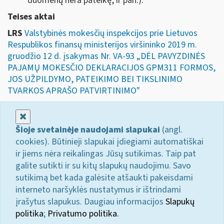
duomenų nėra pateikę, ir pan.).
Teises aktai
LRS
Valstybinės mokesčių inspekcijos prie Lietuvos
Respublikos finansų ministerijos viršininko 2019 m.
gruodžio 12 d. įsakymas Nr. VA-93 „DĖL PAVYZDINĖS
PAJAMŲ MOKESČIO DEKLARACIJOS GPM311 FORMOS,
JOS UŽPILDYMO, PATEIKIMO BEI TIKSLINIMO
TVARKOS APRAŠO PATVIRTINIMO"
Uždaryti
Šioje svetainėje naudojami slapukai
(angl.
cookies). Būtinieji slapukai įdiegiami automatiškai
ir jiems nėra reikalingas Jūsų sutikimas. Taip pat
galite sutikti ir su kitų slapukų naudojimu. Savo
sutikimą bet kada galėsite atšaukti pakeisdami
interneto naršyklės nustatymus ir ištrindami
įrašytus slapukus. Daugiau informacijos
Slapukų
politika
;
Privatumo politika.