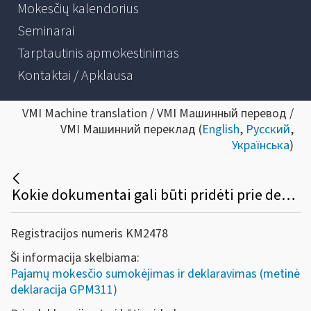
Mokesčių kalendorius
Seminarai
Tarptautinis apmokestinimas
Kontaktai / Apklausa
VMI Machine translation / VMI Машинный перевод /
VMI Машинний переклад (
English
,
Русский
,
Українська
)
Kokie dokumentai gali būti pridėti prie deklaracijos GPM311 formos?
Registracijos numeris KM2478
Ši informacija skelbiama:
Pajamų mokesčio sumokėjimas ir deklaravimas (metinė
deklaracija GPM311)