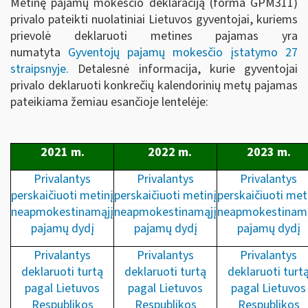
Metinę pajamų mokesčio deklaraciją (forma GPM311)
privalo pateikti nuolatiniai Lietuvos gyventojai, kuriems
prievolė deklaruoti metines pajamas yra
numatyta
Gyventojų pajamų mokesčio įstatymo 27
straipsnyje
.
Detalesnė informacija, kurie gyventojai
privalo deklaruoti konkrečių kalendorinių metų pajamas
pateikiama žemiau esančioje lentelėje:
2021 m.
2022 m.
2023 m.
Privalantys
Privalantys
Privalantys
perskaičiuoti metinį
perskaičiuoti metinį
perskaičiuoti met
neapmokestinamąjį
neapmokestinamąjį
neapmokestinamą
pajamų dydį
pajamų dydį
pajamų dydį
Privalantys
Privalantys
Privalantys
deklaruoti turtą
deklaruoti turtą
deklaruoti turt
pagal Lietuvos
pagal Lietuvos
pagal Lietuvos
Respublikos
Respublikos
Respublikos