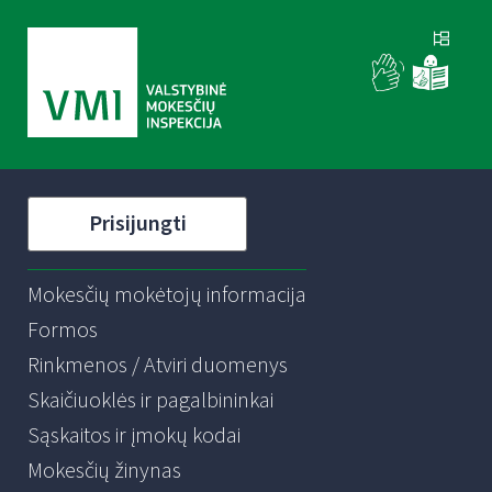
Prisijungti
Mokesčių mokėtojų informacija
Formos
Rinkmenos / Atviri duomenys
Skaičiuoklės ir pagalbininkai
Sąskaitos ir įmokų kodai
Mokesčių žinynas