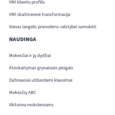
VMI kliento profilis
VMI skaitmeninė transformacija
Vienas langelis prievolėms valstybei sumokėti
NAUDINGA
Mokesčiai ir jų dydžiai
Atsiskaitymas grynaisiais pinigais
Dažniausiai užduodami klausimai
Mokesčių ABC
Viktorina moksleiviams