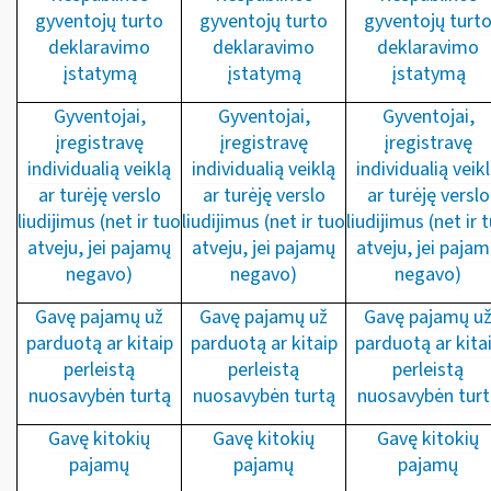
gyventojų turto
gyventojų turto
gyventojų turt
deklaravimo
deklaravimo
deklaravimo
įstatymą
įstatymą
įstatymą
Gyventojai,
Gyventojai,
Gyventojai,
įregistravę
įregistravę
įregistravę
individualią veiklą
individualią veiklą
individualią veik
ar turėję verslo
ar turėję verslo
ar turėję verslo
liudijimus (net ir tuo
liudijimus (net ir tuo
liudijimus (net ir 
atveju, jei pajamų
atveju, jei pajamų
atveju, jei paja
negavo)
negavo)
negavo)
Gavę pajamų už
Gavę pajamų už
Gavę pajamų u
parduotą ar kitaip
parduotą ar kitaip
parduotą ar kita
perleistą
perleistą
perleistą
nuosavybėn turtą
nuosavybėn turtą
nuosavybėn turt
Gavę kitokių
Gavę kitokių
Gavę kitokių
pajamų
pajamų
pajamų