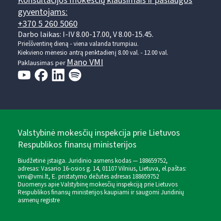
Konsultacijos mokesčių klausimais ir paslaugos
gyventojams:
+370 5 260 5060
Darbo laikas: I-IV 8.00-17.00, V 8.00-15.45.
Prieššventinę dieną - viena valanda trumpiau.
Kiekvieno mėnesio antrą penktadienį 8.00 val. - 12.00 val.
Mano VMI
Paklausimas per
Valstybinė mokesčių inspekcija prie Lietuvos
Respublikos finansų ministerijos
Biudžetinė įstaiga. Juridinio asmens kodas — 188659752,
adresas: Vasario 16-osios g. 14, 01107 Vilnius, Lietuva, el.paštas:
vmi@vmi.lt
, E. pristatymo dėžutės adresas 188659752
Duomenys apie Valstybinę mokesčių inspekciją prie Lietuvos
Respublikos finansų ministerijos kaupiami ir saugomi Juridinių
asmenų registre