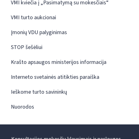
VMI kviečia į „Pasimatymą su mokesčiais“
VMI turto aukcionai
Įmonių VDU palyginimas
STOP šešėliui
Krašto apsaugos ministerijos informacija
Interneto svetainės atitikties paraiška
Ieškome turto savininkų
Nuorodos