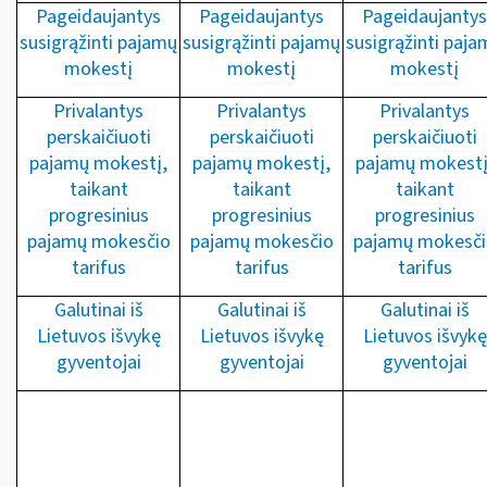
Pageidaujantys
Pageidaujantys
Pageidaujantys
susigrąžinti pajamų
susigrąžinti pajamų
susigrąžinti paja
mokestį
mokestį
mokestį
Privalantys
Privalantys
Privalantys
perskaičiuoti
perskaičiuoti
perskaičiuoti
pajamų mokestį,
pajamų mokestį,
pajamų mokestį
taikant
taikant
taikant
progresinius
progresinius
progresinius
pajamų mokesčio
pajamų mokesčio
pajamų mokesči
tarifus
tarifus
tarifus
Galutinai iš
Galutinai iš
Galutinai iš
Lietuvos išvykę
Lietuvos išvykę
Lietuvos išvykę
gyventojai
gyventojai
gyventojai