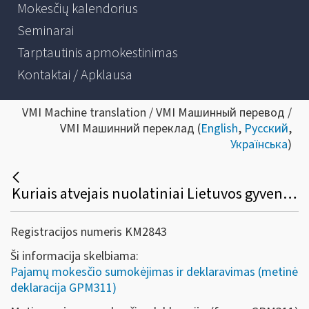
Mokesčių kalendorius
Seminarai
Tarptautinis apmokestinimas
Kontaktai / Apklausa
VMI Machine translation / VMI Машинный перевод /
VMI Машинний переклад (
English
,
Русский
,
Українська
)
Kuriais atvejais nuolatiniai Lietuvos gyventojai privalo deklaruoti 2021 - 2025 metų pajamas?
Registracijos numeris KM2843
Ši informacija skelbiama:
Pajamų mokesčio sumokėjimas ir deklaravimas (metinė
deklaracija GPM311)