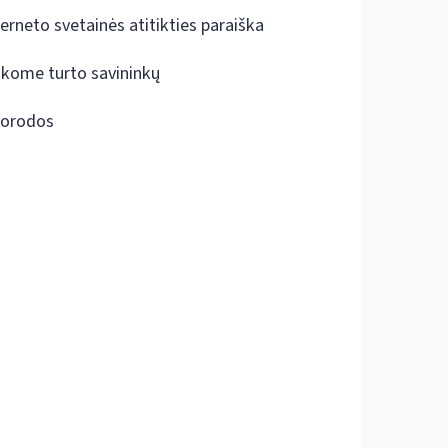
terneto svetainės atitikties paraiška
škome turto savininkų
orodos