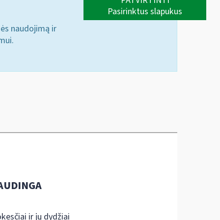
PATVIRTINTI
Pasirinktus slapukus
nės naudojimą ir
mui.
AUDINGA
kesčiai ir jų dydžiai