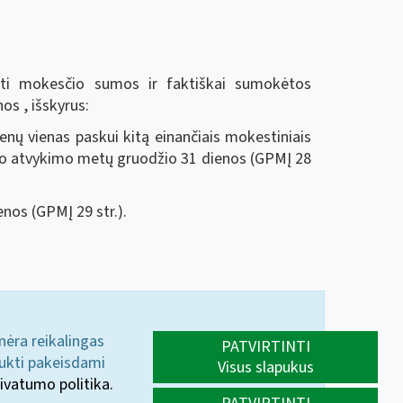
ėti mokesčio sumos ir faktiškai sumokėtos
os , išskyrus:
ienų vienas paskui kitą einančiais mokestiniais
tų po atvykimo metų gruodžio 31 dienos (GPMĮ 28
enos (GPMĮ 29 str.).
 nėra reikalingas
PATVIRTINTI
aukti pakeisdami
Visus slapukus
ivatumo politika.