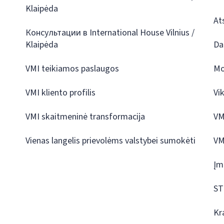
Klaipėda
At
Консультации в International House Vilnius /
Klaipėda
Da
VMI teikiamos paslaugos
Mo
VMI kliento profilis
Vi
VMI skaitmeninė transformacija
VM
Vienas langelis prievolėms valstybei sumokėti
VM
Įm
ST
Kr