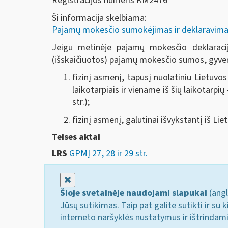
Registracijos numeris KM2476
Ši informacija skelbiama:
Pajamų mokesčio sumokėjimas ir deklaravima
Jeigu metinėje pajamų mokesčio deklaraci
(išskaičiuotos) pajamų mokesčio sumos, gyvento
fizinį asmenį, tapusį nuolatiniu Lietuvo
laikotarpiais ir viename iš šių laikotar
str.);
fizinį asmenį, galutinai išvykstantį iš Li
Teises aktai
LRS
GPMĮ 27, 28 ir 29 str.
Uždaryti
Šioje svetainėje naudojami slapukai
(angl
Jūsų sutikimas. Taip pat galite sutikti ir s
interneto naršyklės nustatymus ir ištrindam