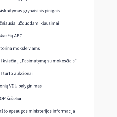
siskaitymas grynaisiais pinigais
žniausiai užduodami klausimai
kesčių ABC
ktorina moksleiviams
I kviečia į „Pasimatymą su mokesčiais“
I turto aukcionai
onių VDU palyginimas
OP šešėliui
ašto apsaugos ministerijos informacija