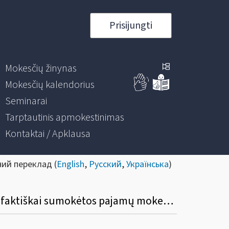
Prisijungti
Mokesčių žinynas
Mokesčių kalendorius
Seminarai
Tarptautinis apmokestinimas
Kontaktai / Apklausa
ний переклад (
English
,
Русский
,
Українська
)
Kada gyventojas turi sumokėti skirtumą tarp privalomos sumokėti mokesčio sumos ir faktiškai sumokėtos pajamų mokesčio sumos, jeigu metinėje pajamų mokesčio deklaracijoje apskaičiuojamas minėtas skirtumas?