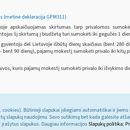
s (metinė deklaracija GPM311)
joje apskaičiuojamas skirtumas tarp privalomos sumok
jas šį skirtumą į biudžetą turi sumokėti iki gegužės 1 dien
s gyventoju dėl Lietuvoje išbūtų dienų skaičiaus (bent 280 d
pių – bent 90 dienų), pajamų mokestį sumokėti privalo iki ki
etuvos, kuris pajamų mokestį sumokėti privalo iki išvykimo di
. cookies). Būtinieji slapukai įdiegiami automatiškai ir jiems
u kitų slapukų naudojimu. Savo sutikimą bet kada galėsite atš
i įrašytus slapukus. Daugiau informacijos
Slapukų politika
;
Pr