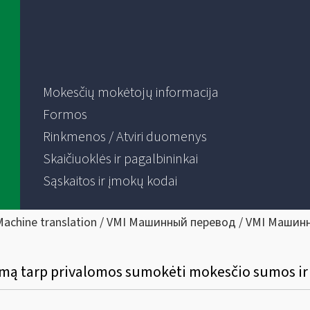
Mokesčių mokėtojų informacija
Formos
Rinkmenos / Atviri duomenys
Skaičiuoklės ir pagalbininkai
Sąskaitos ir įmokų kodai
Machine translation / VMI Машинный перевод / VMI Машин