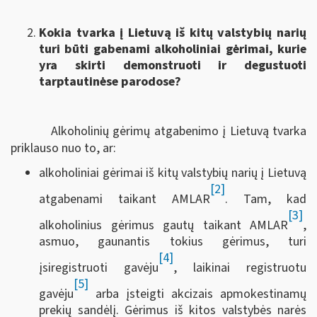
Kokia tvarka į Lietuvą iš kitų valstybių narių
turi būti gabenami alkoholiniai gėrimai, kurie
yra skirti demonstruoti ir degustuoti
tarptautinėse parodose?
Alkoholinių gėrimų atgabenimo į Lietuvą tvarka
priklauso nuo to, ar:
alkoholiniai gėrimai iš kitų valstybių narių į Lietuvą
[2]
atgabenami taikant AMLAR
. Tam, kad
[3]
alkoholinius gėrimus gautų taikant AMLAR
,
asmuo, gaunantis tokius gėrimus, turi
[4]
įsiregistruoti gavėju
, laikinai registruotu
[5]
gavėju
arba įsteigti akcizais apmokestinamų
prekių sandėlį. Gėrimus iš kitos valstybės narės