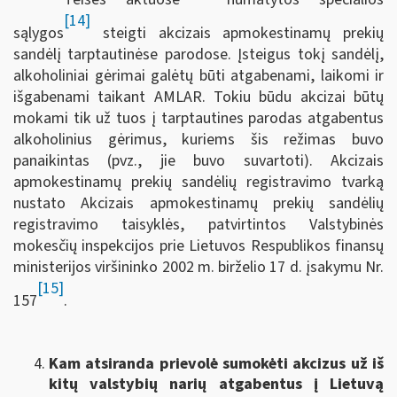
[14]
sąlygos
steigti akcizais apmokestinamų prekių
sandėlį tarptautinėse parodose. Įsteigus tokį sandėlį,
alkoholiniai gėrimai galėtų būti atgabenami, laikomi ir
išgabenami taikant AMLAR. Tokiu būdu akcizai būtų
mokami tik už tuos į tarptautines parodas atgabentus
alkoholinius gėrimus, kuriems šis režimas buvo
panaikintas (pvz., jie buvo suvartoti). Akcizais
apmokestinamų prekių sandėlių registravimo tvarką
nustato Akcizais apmokestinamų prekių sandėlių
registravimo taisyklės, patvirtintos Valstybinės
mokesčių inspekcijos prie Lietuvos Respublikos finansų
ministerijos viršininko 2002 m. birželio 17 d. įsakymu Nr.
[15]
157
.
Kam atsiranda prievolė sumokėti akcizus už iš
kitų valstybių narių atgabentus į Lietuvą