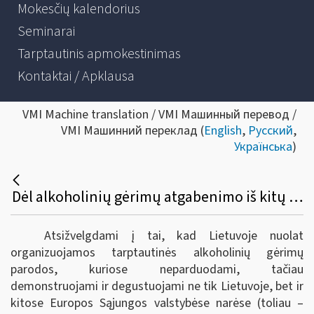
Mokesčių kalendorius
Seminarai
Tarptautinis apmokestinimas
Kontaktai / Apklausa
VMI Machine translation / VMI Машинный перевод /
VMI Машинний переклад (
English
,
Русский
,
Українська
)
Dėl alkoholinių gėrimų atgabenimo iš kitų Europos sąjungos valstybių narių į tarptautines parodas Lietuvoje bei akcizų sumokėjimo
Atsižvelgdami į tai, kad Lietuvoje nuolat
organizuojamos tarptautinės alkoholinių gėrimų
parodos, kuriose neparduodami, tačiau
demonstruojami ir degustuojami ne tik Lietuvoje, bet ir
kitose Europos Sąjungos valstybėse narėse (toliau –