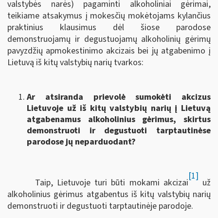
valstybės narės) pagaminti alkoholiniai gėrimai,
teikiame atsakymus į mokesčių mokėtojams kylančius
praktinius klausimus dėl šiose parodose
demonstruojamų ir degustuojamų alkoholinių gėrimų
pavyzdžių apmokestinimo akcizais bei jų atgabenimo į
Lietuvą iš kitų valstybių narių tvarkos:
Ar atsiranda prievolė sumokėti akcizus
Lietuvoje už iš kitų valstybių narių į Lietuvą
atgabenamus alkoholinius gėrimus, skirtus
demonstruoti ir degustuoti tarptautinėse
parodose jų neparduodant?
[1]
Taip, Lietuvoje turi būti mokami akcizai
už
alkoholinius gėrimus atgabentus iš kitų valstybių narių
demonstruoti ir degustuoti tarptautinėje parodoje.