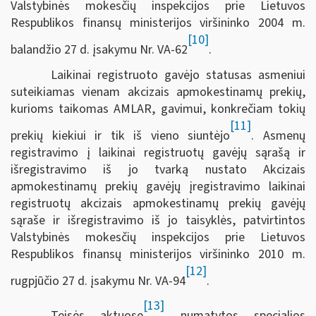
Valstybinės mokesčių inspekcijos prie Lietuvos
Respublikos finansų ministerijos viršininko 2004 m.
[10]
balandžio 27 d. įsakymu Nr. VA-62
.
Laikinai registruoto gavėjo statusas asmeniui
suteikiamas vienam akcizais apmokestinamų prekių,
kurioms taikomas AMLAR, gavimui, konkrečiam tokių
[11]
prekių kiekiui ir tik iš vieno siuntėjo
. Asmenų
registravimo į laikinai registruotų gavėjų sąrašą ir
išregistravimo iš jo tvarką nustato Akcizais
apmokestinamų prekių gavėjų įregistravimo laikinai
registruotų akcizais apmokestinamų prekių gavėjų
sąraše ir išregistravimo iš jo taisyklės, patvirtintos
Valstybinės mokesčių inspekcijos prie Lietuvos
Respublikos finansų ministerijos viršininko 2010 m.
[12]
rugpjūčio 27 d. įsakymu Nr. VA-94
.
[13]
Teisės aktuose
numatytos specialios