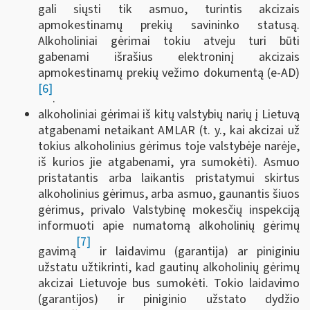
gali siųsti tik asmuo, turintis akcizais
apmokestinamų prekių savininko statusą.
Alkoholiniai gėrimai tokiu atveju turi būti
gabenami išrašius elektroninį akcizais
apmokestinamų prekių vežimo dokumentą (e-AD)
[6]
.
alkoholiniai gėrimai iš kitų valstybių narių į Lietuvą
atgabenami netaikant AMLAR (t. y., kai akcizai už
tokius alkoholinius gėrimus toje valstybėje narėje,
iš kurios jie atgabenami, yra sumokėti). Asmuo
pristatantis arba laikantis pristatymui skirtus
alkoholinius gėrimus, arba asmuo, gaunantis šiuos
gėrimus, privalo Valstybinę mokesčių inspekciją
informuoti apie numatomą alkoholinių gėrimų
[7]
gavimą
ir laidavimu (garantija) ar piniginiu
užstatu užtikrinti, kad gautinų alkoholinių gėrimų
akcizai Lietuvoje bus sumokėti. Tokio laidavimo
(garantijos) ir piniginio užstato dydžio