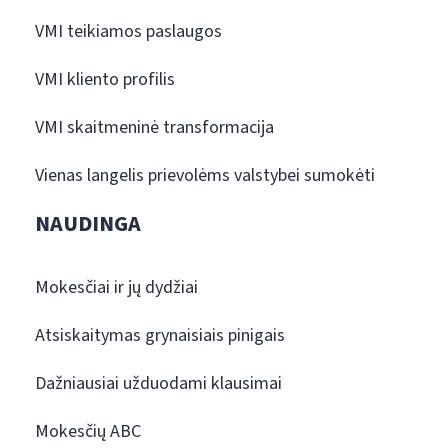
VMI teikiamos paslaugos
VMI kliento profilis
VMI skaitmeninė transformacija
Vienas langelis prievolėms valstybei sumokėti
NAUDINGA
Mokesčiai ir jų dydžiai
Atsiskaitymas grynaisiais pinigais
Dažniausiai užduodami klausimai
Mokesčių ABC