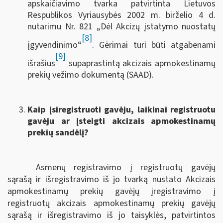
apskaičiavimo tvarka patvirtinta Lietuvos
Respublikos Vyriausybės 2002 m. birželio 4 d.
nutarimu Nr. 821 „Dėl Akcizų įstatymo nuostatų
[8]
įgyvendinimo“
. Gėrimai turi būti atgabenami
[9]
išrašius
supaprastintą akcizais apmokestinamų
prekių vežimo dokumentą (SAAD).
Kaip įsiregistruoti gavėju, laikinai registruotu
gavėju ar įsteigti akcizais apmokestinamų
prekių sandėlį?
Asmenų registravimo į registruotų gavėjų
sąrašą ir išregistravimo iš jo tvarką nustato Akcizais
apmokestinamų prekių gavėjų įregistravimo į
registruotų akcizais apmokestinamų prekių gavėjų
sąrašą ir išregistravimo iš jo taisyklės, patvirtintos