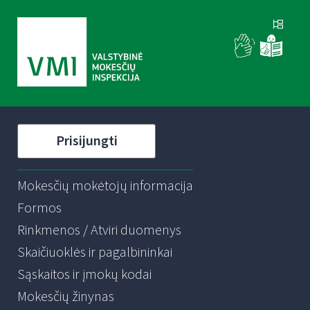
Prisijungti
Mokesčių mokėtojų informacija
Formos
Rinkmenos / Atviri duomenys
Skaičiuoklės ir pagalbininkai
Sąskaitos ir įmokų kodai
Mokesčių žinynas