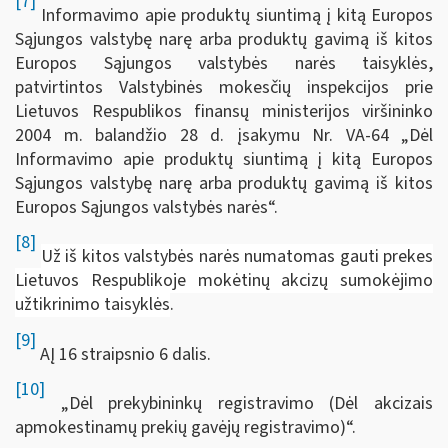
[7]
Informavimo apie produktų siuntimą į kitą Europos
Sąjungos valstybę narę arba produktų gavimą iš kitos
Europos Sąjungos valstybės narės taisyklės,
patvirtintos Valstybinės mokesčių inspekcijos prie
Lietuvos Respublikos finansų ministerijos viršininko
2004 m. balandžio 28 d. įsakymu Nr. VA-64 „Dėl
Informavimo apie produktų siuntimą į kitą Europos
Sąjungos valstybę narę arba produktų gavimą iš kitos
Europos Sąjungos valstybės narės“.
[8]
Už iš kitos valstybės narės numatomas gauti prekes
Lietuvos Respublikoje mokėtinų akcizų sumokėjimo
užtikrinimo taisyklės
.
[9]
AĮ 16 straipsnio 6 dalis.
[10]
„Dėl prekybininkų registravimo (Dėl akcizais
apmokestinamų prekių gavėjų registravimo)“.