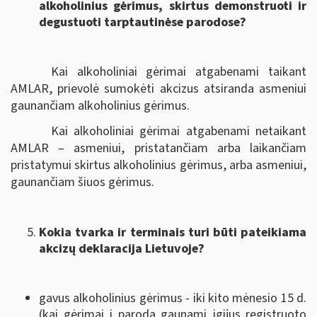
alkoholinius gėrimus, skirtus demonstruoti ir
degustuoti tarptautinėse parodose?
Kai alkoholiniai gėrimai atgabenami taikant
AMLAR, prievolė sumokėti akcizus atsiranda asmeniui
gaunančiam alkoholinius gėrimus.
Kai alkoholiniai gėrimai atgabenami netaikant
AMLAR – asmeniui, pristatančiam arba laikančiam
pristatymui skirtus alkoholinius gėrimus, arba asmeniui,
gaunančiam šiuos gėrimus.
Kokia tvarka ir terminais turi būti pateikiama
akcizų deklaracija Lietuvoje?
gavus alkoholinius gėrimus - iki kito mėnesio 15 d.
(kai gėrimai į parodą gaunami įgijus registruoto