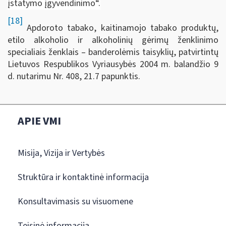
įstatymo įgyvendinimo“.
[18]
Apdoroto tabako, kaitinamojo tabako produktų,
etilo alkoholio ir alkoholinių gėrimų ženklinimo
specialiais ženklais – banderolėmis taisyklių, patvirtintų
Lietuvos Respublikos Vyriausybės 2004 m. balandžio 9
d. nutarimu Nr. 408, 21.7 papunktis.
APIE VMI
Misija, Vizija ir Vertybės
Struktūra ir kontaktinė informacija
Konsultavimasis su visuomene
Teisinė informacija