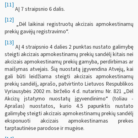
[11]
AĮ 7 straipsnio 6 dalis.
[12]
„Dėl laikinai registruotų akcizais apmokestinamų
prekių gavėjų registravimo“.
[13]
AĮ 4 straipsnio 4 dalies 2 punktas nustato galimybę
steigti akcizais apmokestinamų prekių sandėlį kitais nei
akcizais apmokestinamų prekių gamyba, perdirbimas ar
maišymas atvejais. Šią nuostatą įgyvendina Atvejų, kai
gali būti leidžiama steigti akcizais apmokestinamų
prekių sandėlį, aprašo, patvirtinto Lietuvos Respublikos
Vyriausybės 2002 m. birželio 4 d. nutarimu Nr. 821 „Dėl
Akcizų įstatymo nuostatų įgyvendinimo“ (toliau -
Aprašas) nuostatos, kurio 4.5 papunktis nustato
galimybę steigti akcizais apmokestinamų prekių sandėlį
eksponuoti akcizais apmokestinamas prekes
tarptautinėse parodose ir mugėse.