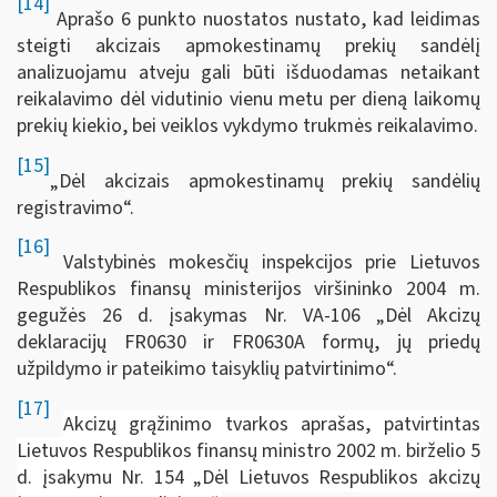
[14]
Aprašo 6 punkto nuostatos nustato, kad leidimas
steigti akcizais apmokestinamų prekių sandėlį
analizuojamu atveju gali būti išduodamas netaikant
reikalavimo dėl vidutinio vienu metu per dieną laikomų
prekių kiekio, bei veiklos vykdymo trukmės reikalavimo.
[15]
„Dėl akcizais apmokestinamų prekių sandėlių
registravimo“.
[16]
Valstybinės mokesčių inspekcijos prie Lietuvos
Respublikos finansų ministerijos viršininko 2004 m.
gegužės 26 d. įsakymas Nr. VA-106 „Dėl Akcizų
deklaracijų FR0630 ir FR0630A formų, jų priedų
užpildymo ir pateikimo taisyklių patvirtinimo“.
[17]
Akcizų grąžinimo tvarkos aprašas, patvirtintas
Lietuvos Respublikos finansų ministro 2002 m. birželio 5
d. įsakymu Nr. 154 „Dėl Lietuvos Respublikos akcizų