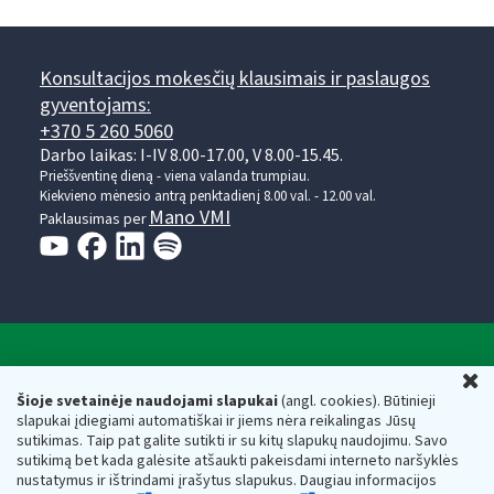
Konsultacijos mokesčių klausimais ir paslaugos
gyventojams:
+370 5 260 5060
Darbo laikas: I-IV 8.00-17.00, V 8.00-15.45.
Prieššventinę dieną - viena valanda trumpiau.
Kiekvieno mėnesio antrą penktadienį 8.00 val. - 12.00 val.
Mano VMI
Paklausimas per
Valstybinė mokesčių inspekcija prie Lietuvos
U
Respublikos finansų ministerijos
Šioje svetainėje naudojami slapukai
(angl. cookies). Būtinieji
slapukai įdiegiami automatiškai ir jiems nėra reikalingas Jūsų
Biudžetinė įstaiga. Juridinio asmens kodas — 188659752,
sutikimas. Taip pat galite sutikti ir su kitų slapukų naudojimu. Savo
adresas: Vasario 16-osios g. 14, 01107 Vilnius, Lietuva, el.paštas:
sutikimą bet kada galėsite atšaukti pakeisdami interneto naršyklės
vmi@vmi.lt
, E. pristatymo dėžutės adresas 188659752
nustatymus ir ištrindami įrašytus slapukus. Daugiau informacijos
Duomenys apie Valstybinę mokesčių inspekciją prie Lietuvos