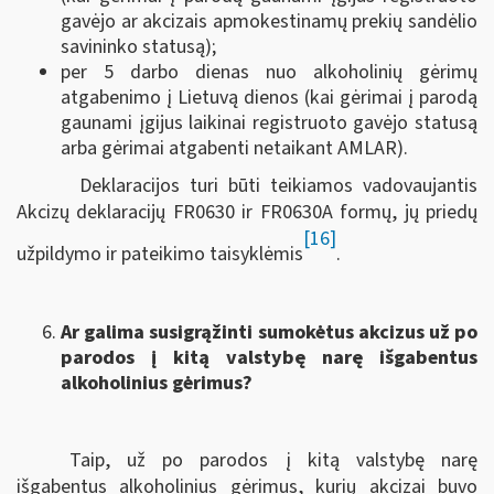
gavėjo ar akcizais apmokestinamų prekių sandėlio
savininko statusą);
per 5 darbo dienas nuo alkoholinių gėrimų
atgabenimo į Lietuvą dienos (kai gėrimai į parodą
gaunami įgijus laikinai registruoto gavėjo statusą
arba gėrimai atgabenti netaikant AMLAR).
Deklaracijos turi būti teikiamos vadovaujantis
Akcizų deklaracijų FR0630 ir FR0630A formų, jų priedų
[16]
užpildymo ir pateikimo taisyklėmis
.
Ar galima susigrąžinti sumokėtus akcizus už po
parodos į kitą valstybę narę išgabentus
alkoholinius gėrimus?
Taip, už po parodos į kitą valstybę narę
išgabentus alkoholinius gėrimus, kurių akcizai buvo