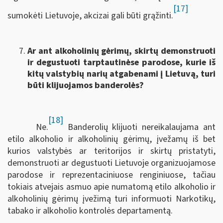
[17]
sumokėti Lietuvoje, akcizai gali būti grąžinti.
Ar ant alkoholinių gėrimų, skirtų demonstruoti
ir degustuoti tarptautinėse parodose, kurie iš
kitų valstybių narių atgabenami į Lietuvą, turi
būti klijuojamos banderolės?
[18]
Ne.
Banderolių klijuoti nereikalaujama ant
etilo alkoholio ir alkoholinių gėrimų, įvežamų iš bet
kurios valstybės ar teritorijos ir skirtų pristatyti,
demonstruoti ar degustuoti Lietuvoje organizuojamose
parodose ir reprezentaciniuose renginiuose, tačiau
tokiais atvejais asmuo apie numatomą etilo alkoholio ir
alkoholinių gėrimų įvežimą turi informuoti Narkotikų,
tabako ir alkoholio kontrolės departamentą.