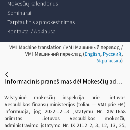
Mokesčių kalendorius
Seminarai
Tarptautinis apmokestinimas
Kontaktai / Apklausa
VMI Machine translation / VMI Машинный перевод /
VMI Машинний переклад (
English
,
Русский
,
Українська
)
Informacinis pranešimas dėl Mokesčių administravimo įstatymo, Valstybinio socialinio draudimo įstatymo, Administracinių nusižengimų kodekso pakeitimų.
Valstybinė mokesčių inspekcija prie Lietuvos
Respublikos finansų ministerijos (toliau — VMI prie FM)
informuoja, jog 2022-12-13 įstatymu Nr. XIV-1658
priimtas Lietuvos Respublikos mokesčių
administravimo įstatymo Nr. IX-2112 2, 3, 12, 13, 25,