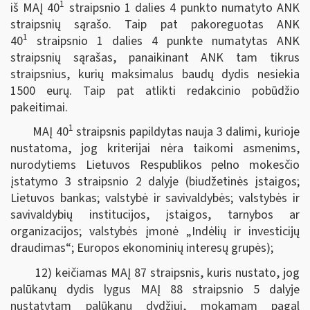
1
iš MAĮ 40
straipsnio 1 dalies 4 punkto numatyto ANK
straipsnių sąrašo. Taip pat pakoreguotas ANK
1
40
straipsnio 1 dalies 4 punkte numatytas ANK
straipsnių sąrašas, panaikinant ANK tam tikrus
straipsnius, kurių maksimalus baudų dydis nesiekia
1500 eurų. Taip pat atlikti redakcinio pobūdžio
pakeitimai.
1
MAĮ 40
straipsnis papildytas nauja 3 dalimi, kurioje
nustatoma, jog kriterijai nėra taikomi asmenims,
nurodytiems Lietuvos Respublikos pelno mokesčio
įstatymo 3 straipsnio 2 dalyje (biudžetinės įstaigos;
Lietuvos bankas; valstybė ir savivaldybės; valstybės ir
savivaldybių institucijos, įstaigos, tarnybos ar
organizacijos; valstybės įmonė „Indėlių ir investicijų
draudimas“; Europos ekonominių interesų grupės);
12) keičiamas MAĮ 87 straipsnis, kuris nustato, jog
palūkanų dydis lygus MAĮ 88 straipsnio 5 dalyje
nustatytam palūkanų dydžiui, mokamam pagal