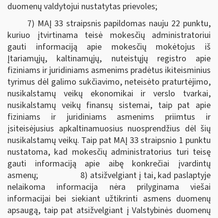
duomenų valdytojui nustatytas prievoles;
7) MAĮ 33 straipsnis papildomas nauju 22 punktu,
kuriuo įtvirtinama teisė mokesčių administratoriui
gauti informaciją apie mokesčių mokėtojus iš
Įtariamųjų, kaltinamųjų, nuteistųjų registro apie
fiziniams ir juridiniams asmenims pradėtus ikiteisminius
tyrimus dėl galimo sukčiavimo, neteisėto praturtėjimo,
nusikalstamų veikų ekonomikai ir verslo tvarkai,
nusikalstamų veikų finansų sistemai, taip pat apie
fiziniams ir juridiniams asmenims priimtus ir
įsiteisėjusius apkaltinamuosius nuosprendžius dėl šių
nusikalstamų veikų. Taip pat MAĮ 33 straipsnio 1 punktu
nustatoma, kad mokesčių administratorius turi teisę
gauti informaciją apie aibę konkrečiai įvardintų
asmenų; 8) atsižvelgiant į tai, kad paslaptyje
nelaikoma informacija nėra prilyginama viešai
informacijai bei siekiant užtikrinti asmens duomenų
apsaugą, taip pat atsižvelgiant į Valstybinės duomenų