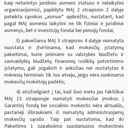
kaip neturintys juridinio asmens statuso ir nelaikytini
organizacijomis), papildyta MAĮ 2 straipsnio 2 dalyje
pateikta sąvokos „asmuo“ apibrėžtis, nustatant, kad
pagal MAĮ asmeniu laikytini ne tik fiziniai ir juridiniai
asmenys, bet ir investicijų fondai bei pensijų fondai;
3) pakeičiama MAĮ 3 straipsnio 4 dalyje numatyta
nuostata ir įtvirtinama, kad mokesčių įstatymų
pakeitimai, kurie priimami su valstybės biudžeto ir
savivaldybių biudžetų finansinių rodiklių patvirtinimo
įstatymu, gali įsigalioti ir anksčiau nei nustatytas 6
mėnesių terminais tik tuo atveju, jeigu nėra sunkinama
mokesčių mokėtojų padėtis;
4) atsižvelgiant į tai, kad šiuo metu jau faktiškai
MAĮ 13 straipsnyje numatyti mokesčiai įmokos į
Garantinį fondą bei socialinis mokestis nėra aktualūs,
pastarieji išbraukiami iš numatytų administruojamų
mokesčių sąrašo. Taip pat nustatoma, kad iki
Pakeitimo 1 įsigaliojimo susidariusios mokestinės