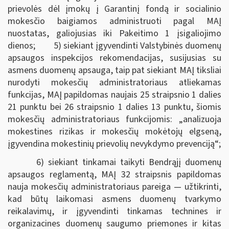
prievolės dėl įmokų į Garantinį fondą ir socialinio
mokesčio baigiamos administruoti pagal MAĮ
nuostatas, galiojusias iki Pakeitimo 1 įsigaliojimo
dienos; 5) siekiant įgyvendinti Valstybinės duomenų
apsaugos inspekcijos rekomendacijas, susijusias su
asmens duomenų apsauga, taip pat siekiant MAĮ tiksliai
nurodyti mokesčių administratoriaus atliekamas
funkcijas, MAĮ papildomas naujais 25 straipsnio 1 dalies
21 punktu bei 26 straipsnio 1 dalies 13 punktu, šiomis
mokesčių administratoriaus funkcijomis: „analizuoja
mokestines rizikas ir mokesčių mokėtojų elgseną,
įgyvendina mokestinių prievolių nevykdymo prevenciją“;
6) siekiant tinkamai taikyti Bendrąjį duomenų
apsaugos reglamentą, MAĮ 32 straipsnis papildomas
nauja mokesčių administratoriaus pareiga — užtikrinti,
kad būtų laikomasi asmens duomenų tvarkymo
reikalavimų, ir įgyvendinti tinkamas technines ir
organizacines duomenų saugumo priemones ir kitas