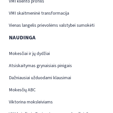
VMI kliento profilis
VMI skaitmeninė transformacija
Vienas langelis prievolėms valstybei sumokėti
NAUDINGA
Mokesčiai ir jų dydžiai
Atsiskaitymas grynaisiais pinigais
Dažniausiai užduodami klausimai
Mokesčių ABC
Viktorina moksleiviams