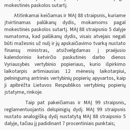
mokestinės paskolos sutartį.
Atitinkamai keičiamas ir MAĮ 88 straipsnis, kuriame
įtvirtinamas palūkanų dydis, mokamoms pagal
mokestinės paskolos sutartį. MAĮ 88 straipsnio 5 dalyje
numatoma, kad palūkanų dydis, visais atvejais negali
būti mažesnis už nulį ir jų apskaičiavimo tvarką nustato
finansų ministras, atsižvelgdamas į praėjusio
kalendorinio ketvirčio paskutinės darbo dienos
Vyriausybės vertybinio popieriaus, kurio išpirkimo
laikotarpis artimiausias 12 mėnesių laikotarpiui,
pelningumą antrinės vertybinių popierių apyvartos, kaip
ji apibrėžta Lietuvos Respublikos vertybinių popierių
įstatyme, rinkoje.
Taip pat pakeičiamas ir MAĮ 99 straipsnis,
reglamentuojantis delspinigių dydį. MAĮ 99 straipsnis
nustato analogišką dydį nustatytą MAĮ 88 straipsnio 5
dalyje, tačiau jį padidinant 7 procentiniais punktais;