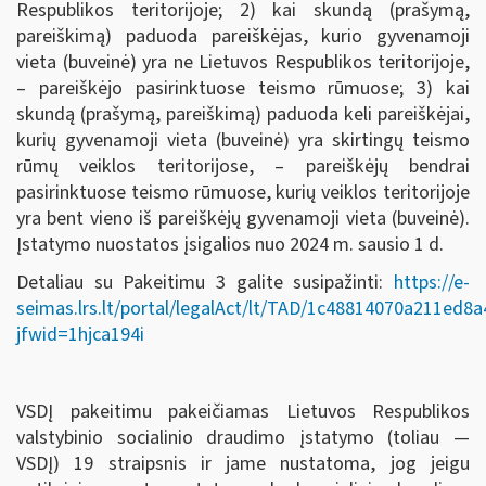
Respublikos teritorijoje; 2) kai skundą (prašymą,
pareiškimą) paduoda pareiškėjas, kurio gyvenamoji
vieta (buveinė) yra ne Lietuvos Respublikos teritorijoje,
– pareiškėjo pasirinktuose teismo rūmuose; 3) kai
skundą (prašymą, pareiškimą) paduoda keli pareiškėjai,
kurių gyvenamoji vieta (buveinė) yra skirtingų teismo
rūmų veiklos teritorijose, – pareiškėjų bendrai
pasirinktuose teismo rūmuose, kurių veiklos teritorijoje
yra bent vieno iš pareiškėjų gyvenamoji vieta (buveinė).
Įstatymo nuostatos įsigalios nuo 2024 m. sausio 1 d.
Detaliau su Pakeitimu 3 galite susipažinti:
https://e-
seimas.lrs.lt/portal/legalAct/lt/TAD/1c48814070a211ed8
jfwid=1hjca194i
VSDĮ pakeitimu pakeičiamas Lietuvos Respublikos
valstybinio socialinio draudimo įstatymo (toliau —
VSDĮ) 19 straipsnis ir jame nustatoma, jog jeigu