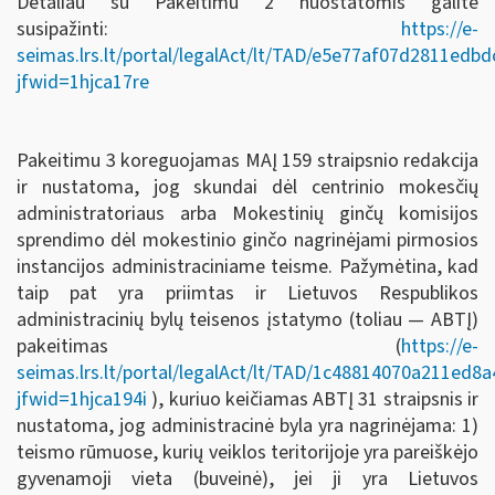
Detaliau su Pakeitimu 2 nuostatomis galite
susipažinti:
https://e-
seimas.lrs.lt/portal/legalAct/lt/TAD/e5e77af07d2811ed
jfwid=1hjca17re
Pakeitimu 3 koreguojamas MAĮ 159 straipsnio redakcija
ir nustatoma, jog skundai dėl centrinio mokesčių
administratoriaus arba Mokestinių ginčų komisijos
sprendimo dėl mokestinio ginčo nagrinėjami pirmosios
instancijos administraciniame teisme. Pažymėtina, kad
taip pat yra priimtas ir Lietuvos Respublikos
administracinių bylų teisenos įstatymo (toliau — ABTĮ)
pakeitimas (
https://e-
seimas.lrs.lt/portal/legalAct/lt/TAD/1c48814070a211ed8
jfwid=1hjca194i
), kuriuo keičiamas ABTĮ 31 straipsnis ir
nustatoma, jog administracinė byla yra nagrinėjama: 1)
teismo rūmuose, kurių veiklos teritorijoje yra pareiškėjo
gyvenamoji vieta (buveinė), jei ji yra Lietuvos