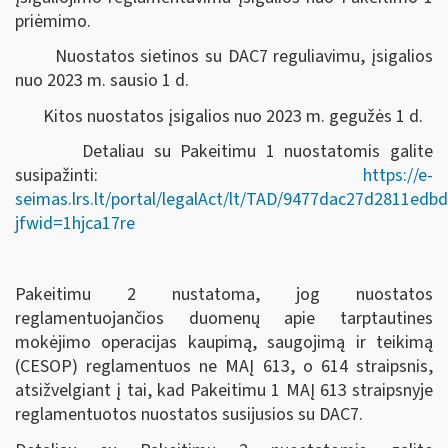
priėmimo.
Nuostatos sietinos su DAC7 reguliavimu, įsigalios
nuo 2023 m. sausio 1 d.
Kitos nuostatos įsigalios nuo 2023 m. gegužės 1 d.
Detaliau su Pakeitimu 1 nuostatomis galite
susipažinti:
https://e-
seimas.lrs.lt/portal/legalAct/lt/TAD/9477dac27d2811ed
jfwid=1hjca17re
Pakeitimu 2 nustatoma, jog nuostatos
reglamentuojančios duomenų apie tarptautines
mokėjimo operacijas kaupimą, saugojimą ir teikimą
(CESOP) reglamentuos ne MAĮ 613, o 614 straipsnis,
atsižvelgiant į tai, kad Pakeitimu 1 MAĮ 613 straipsnyje
reglamentuotos nuostatos susijusios su DAC7.