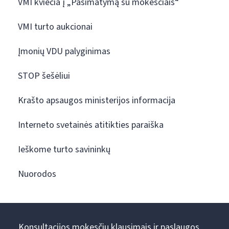
VMI kviečia į „Pasimatymą su mokesčiais“
VMI turto aukcionai
Įmonių VDU palyginimas
STOP šešėliui
Krašto apsaugos ministerijos informacija
Interneto svetainės atitikties paraiška
Ieškome turto savininkų
Nuorodos
Konsultacijos mokesčių klausimais ir paslaugos