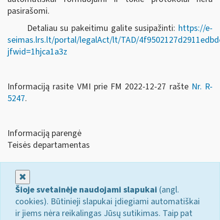
pasirašomi.
Detaliau su pakeitimu galite susipažinti:
https://e-
seimas.lrs.lt/portal/legalAct/lt/TAD/4f9502127d2911ed
jfwid=1hjca1a3z
Informaciją rasite VMI prie FM 2022-12-27 rašte
Nr. R-
5247
.
Informaciją parengė
Teisės departamentas
Uždaryti
Šioje svetainėje naudojami slapukai
(angl.
cookies). Būtinieji slapukai įdiegiami automatiškai
ir jiems nėra reikalingas Jūsų sutikimas. Taip pat