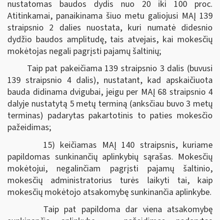
nustatomas baudos dydis nuo 20 iki 100 proc.
Atitinkamai, panaikinama šiuo metu galiojusi MAĮ 139
straipsnio 2 dalies nuostata, kuri numatė didesnio
dydžio baudos amplitudę, tais atvejais, kai mokesčių
mokėtojas negali pagrįsti pajamų šaltinių;
Taip pat pakeičiama 139 straipsnio 3 dalis (buvusi
139 straipsnio 4 dalis), nustatant, kad apskaičiuota
bauda didinama dvigubai, jeigu per MAĮ 68 straipsnio 4
dalyje nustatytą 5 metų terminą (anksčiau buvo 3 metų
terminas) padarytas pakartotinis to paties mokesčio
pažeidimas;
15) keičiamas MAĮ 140 straipsnis, kuriame
papildomas sunkinančių aplinkybių sąrašas. Mokesčių
mokėtojui, negalinčiam pagrįsti pajamų šaltinio,
mokesčių administratorius turės laikyti tai, kaip
mokesčių mokėtojo atsakomybę sunkinančia aplinkybe.
Taip pat papildoma dar viena atsakomybę