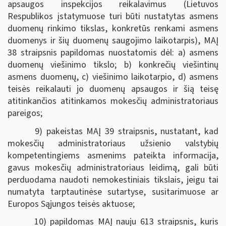
apsaugos inspekcijos reikalavimus (Lietuvos
Respublikos įstatymuose turi būti nustatytas asmens
duomenų rinkimo tikslas, konkretūs renkami asmens
duomenys ir šių duomenų saugojimo laikotarpis), MAĮ
38 straipsnis papildomas nuostatomis dėl: a) asmens
duomenų viešinimo tikslo; b) konkrečių viešintinų
asmens duomenų, c) viešinimo laikotarpio, d) asmens
teisės reikalauti jo duomenų apsaugos ir šią teisę
atitinkančios atitinkamos mokesčių administratoriaus
pareigos;
9) pakeistas MAĮ 39 straipsnis, nustatant, kad
mokesčių administratoriaus užsienio valstybių
kompetentingiems asmenims pateikta informacija,
gavus mokesčių administratoriaus leidimą, gali būti
perduodama naudoti nemokestiniais tikslais, jeigu tai
numatyta tarptautinėse sutartyse, susitarimuose ar
Europos Sąjungos teisės aktuose;
10) papildomas MAĮ nauju 613 straipsnis, kuris