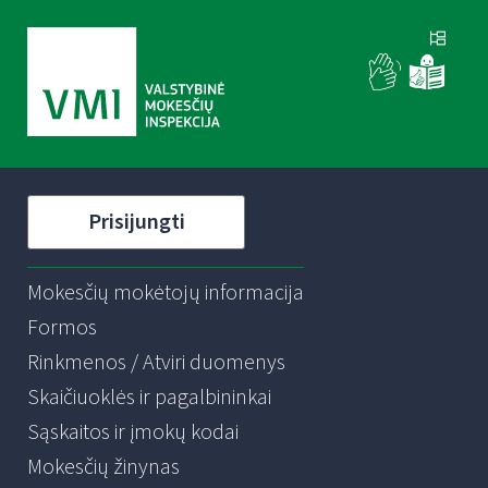
Prisijungti
Mokesčių mokėtojų informacija
Formos
Rinkmenos / Atviri duomenys
Skaičiuoklės ir pagalbininkai
Sąskaitos ir įmokų kodai
Mokesčių žinynas