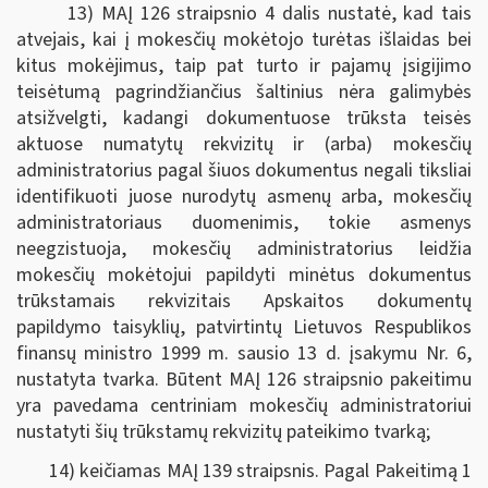
13) MAĮ 126 straipsnio 4 dalis nustatė, kad tais
atvejais, kai į mokesčių mokėtojo turėtas išlaidas bei
kitus mokėjimus, taip pat turto ir pajamų įsigijimo
teisėtumą pagrindžiančius šaltinius nėra galimybės
atsižvelgti, kadangi dokumentuose trūksta teisės
aktuose numatytų rekvizitų ir (arba) mokesčių
administratorius pagal šiuos dokumentus negali tiksliai
identifikuoti juose nurodytų asmenų arba, mokesčių
administratoriaus duomenimis, tokie asmenys
neegzistuoja, mokesčių administratorius leidžia
mokesčių mokėtojui papildyti minėtus dokumentus
trūkstamais rekvizitais Apskaitos dokumentų
papildymo taisyklių, patvirtintų Lietuvos Respublikos
finansų ministro 1999 m. sausio 13 d. įsakymu Nr. 6,
nustatyta tvarka. Būtent MAĮ 126 straipsnio pakeitimu
yra pavedama centriniam mokesčių administratoriui
nustatyti šių trūkstamų rekvizitų pateikimo tvarką;
14) keičiamas MAĮ 139 straipsnis. Pagal Pakeitimą 1