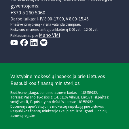
gyventojams:
+370 5 260 5060
Darbo laikas: I-IV 8.00-17.00, V 8.00-15.45.
Prieššventinę dieną - viena valanda trumpiau.
Kiekvieno mėnesio antrą penktadienį 8.00 val. - 12.00 val.
Mano VMI
Paklausimas per
Valstybinė mokesčių inspekcija prie Lietuvos
Respublikos finansų ministerijos
Biudžetinė įstaiga. Juridinio asmens kodas — 188659752,
adresas: Vasario 16-osios g. 14, 01107 Vilnius, Lietuva, el.paštas:
vmi@vmi.lt
, E. pristatymo dėžutės adresas 188659752
Duomenys apie Valstybinę mokesčių inspekciją prie Lietuvos
Respublikos finansų ministerijos kaupiami ir saugomi Juridinių
asmenų registre