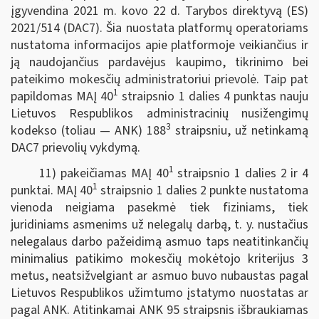
įgyvendina 2021 m. kovo 22 d. Tarybos direktyvą (ES)
2021/514 (DAC7). Šia nuostata platformų operatoriams
nustatoma informacijos apie platformoje veikiančius ir
ją naudojančius pardavėjus kaupimo, tikrinimo bei
pateikimo mokesčių administratoriui prievolė. Taip pat
1
papildomas MAĮ 40
straipsnio 1 dalies 4 punktas nauju
Lietuvos Respublikos administracinių nusižengimų
3
kodekso (toliau — ANK) 188
straipsniu, už netinkamą
DAC7 prievolių vykdymą.
1
11) pakeičiamas MAĮ 40
straipsnio 1 dalies 2 ir 4
1
punktai. MAĮ 40
straipsnio 1 dalies 2 punkte nustatoma
vienoda neigiama pasekmė tiek fiziniams, tiek
juridiniams asmenims už nelegalų darbą, t. y. nustačius
nelegalaus darbo pažeidimą asmuo taps neatitinkančių
minimalius patikimo mokesčių mokėtojo kriterijus 3
metus, neatsižvelgiant ar asmuo buvo nubaustas pagal
Lietuvos Respublikos užimtumo įstatymo nuostatas ar
pagal ANK. Atitinkamai ANK 95 straipsnis išbraukiamas