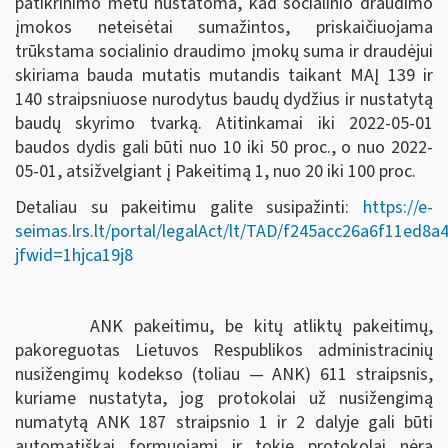
patikrinimo metu nustatoma, kad socialinio draudimo
įmokos neteisėtai sumažintos, priskaičiuojama
trūkstama socialinio draudimo įmokų suma ir draudėjui
skiriama bauda mutatis mutandis taikant MAĮ 139 ir
140 straipsniuose nurodytus baudų dydžius ir nustatytą
baudų skyrimo tvarką. Atitinkamai iki 2022-05-01
baudos dydis gali būti nuo 10 iki 50 proc., o nuo 2022-
05-01, atsižvelgiant į Pakeitimą 1, nuo 20 iki 100 proc.
Detaliau su pakeitimu galite susipažinti:
https://e-
seimas.lrs.lt/portal/legalAct/lt/TAD/f245acc26a6f11ed8
jfwid=1hjca19j8
ANK pakeitimu, be kitų atliktų pakeitimų,
pakoreguotas Lietuvos Respublikos administracinių
nusižengimų kodekso (toliau — ANK) 611 straipsnis,
kuriame nustatyta, jog protokolai už nusižengimą
numatytą ANK 187 straipsnio 1 ir 2 dalyje gali būti
automatiškai formuojami ir tokie protokolai nėra