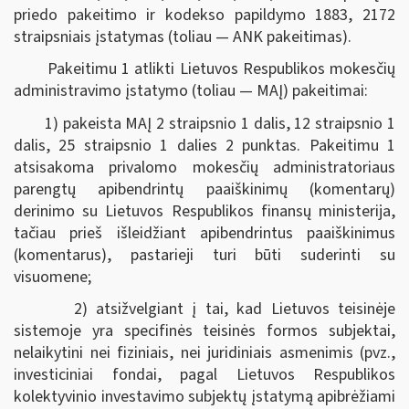
priedo pakeitimo ir kodekso papildymo 1883, 2172
straipsniais įstatymas (toliau — ANK pakeitimas).
Pakeitimu 1 atlikti Lietuvos Respublikos mokesčių
administravimo įstatymo (toliau — MAĮ) pakeitimai:
1) pakeista MAĮ 2 straipsnio 1 dalis, 12 straipsnio 1
dalis, 25 straipsnio 1 dalies 2 punktas. Pakeitimu 1
atsisakoma privalomo mokesčių administratoriaus
parengtų apibendrintų paaiškinimų (komentarų)
derinimo su Lietuvos Respublikos finansų ministerija,
tačiau prieš išleidžiant apibendrintus paaiškinimus
(komentarus), pastarieji turi būti suderinti su
visuomene;
2) atsižvelgiant į tai, kad Lietuvos teisinėje
sistemoje yra specifinės teisinės formos subjektai,
nelaikytini nei fiziniais, nei juridiniais asmenimis (pvz.,
investiciniai fondai, pagal Lietuvos Respublikos
kolektyvinio investavimo subjektų įstatymą apibrėžiami