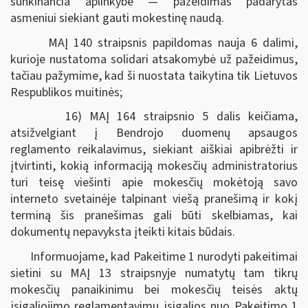
sunkinančia aplinkybe — pažeidimas padarytas
asmeniui siekiant gauti mokestinę naudą.
MAĮ 140 straipsnis papildomas nauja 6 dalimi,
kurioje nustatoma solidari atsakomybė už pažeidimus,
tačiau pažymime, kad ši nuostata taikytina tik Lietuvos
Respublikos muitinės;
16) MAĮ 164 straipsnio 5 dalis keičiama,
atsižvelgiant į Bendrojo duomenų apsaugos
reglamento reikalavimus, siekiant aiškiai apibrėžti ir
įtvirtinti, kokią informaciją mokesčių administratorius
turi teisę viešinti apie mokesčių mokėtoją savo
interneto svetainėje talpinant viešą pranešimą ir kokį
terminą šis pranešimas gali būti skelbiamas, kai
dokumentų nepavyksta įteikti kitais būdais.
Informuojame, kad Pakeitime 1 nurodyti pakeitimai
sietini su MAĮ 13 straipsnyje numatytų tam tikrų
mokesčių panaikinimu bei mokesčių teisės aktų
įsigaliojimo reglamentavimu įsigalios nuo Pakeitimo 1